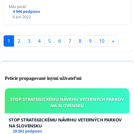
Milo Janáč
4 946 podpisov
6 Jun 2022
1
2
3
4
5
6
7
8
9
10
»
Petície propagované inými užívateľmi
STOP STRATEGICKÉMU NÁVRHU VETERNÝCH PARKOV
NA SLOVENSKU
STOP STRATEGICKÉMU NÁVRHU VETERNÝCH PARKOV
NA SLOVENSKU
29 562 podpisov