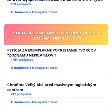
pri prijímaní do Policajného zboru SR
188 podpisov
Oznámenie o transparentnosti
PETÍCIA ZA EXEMPLÁRNE POTRESTANIE TVORCOV
"ZOZNAMU NEPRIATEĽOV"!
PETÍCIA ZA EXEMPLÁRNE POTRESTANIE TVORCOV
"ZOZNAMU NEPRIATEĽOV"!
1 051 podpisov
Oznámenie o transparentnosti
Chráňme Veľký Biel pred masívnym logistickým
centrom
242 podpisov
Oznámenie o transparentnosti