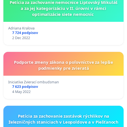
Petícia za zachovanie nemocnice Liptovský Mikuláš
a za jej kategorizáciu v II. úrovni v rámci
optimalizácie siete nemocníc
Adriana Kralova
7 724 podpisov
2 Dec 2022
Podporte zmeny zákona o poľovníctve za lepšie
podmienky pre zvieratá
Iniciatíva Zvierací ombudsman
7 623 podpisov
4 May 2022
Petícia za zachovanie zastávok rýchlikov na
železničných staniciach v Leopoldove a v Piešťanoch