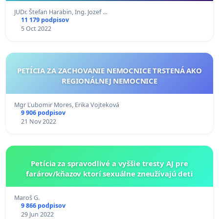
JUDr. Štefan Harabin, Ing. Jozef …
11 179 podpisov
5 Oct 2022
PETÍCIA ZA ZACHOVANIE NEMOCNICE TRSTENÁ AKO
REGIONÁLNEJ NEMOCNICE
Mgr Ľubomir Mores, Erika Vojteková
9 906 podpisov
21 Nov 2022
Petícia za spravodlivé a vyššie tresty AJ pre
farárov/kňazov ktorí sexuálne zneužívajú deti
Maroš G.
9 866 podpisov
29 Jun 2022