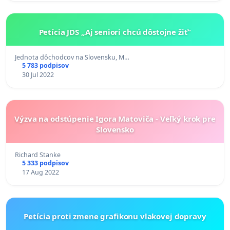
Petícia JDS „Aj seniori chcú dôstojne žiť“
Jednota dôchodcov na Slovensku, M…
5 783 podpisov
30 Jul 2022
Výzva na odstúpenie Igora Matoviča - Veľký krok pre
Slovensko
Richard Stanke
5 333 podpisov
17 Aug 2022
Petícia proti zmene grafikonu vlakovej dopravy