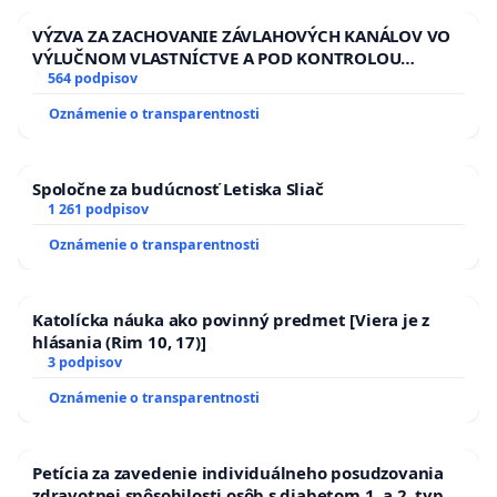
VÝZVA ZA ZACHOVANIE ZÁVLAHOVÝCH KANÁLOV VO
VÝLUČNOM VLASTNÍCTVE A POD KONTROLOU
SLOVENSKEJ REPUBLIKY & žiadosť na riešenie
564 podpisov
zanedbaného stavu závlahových a odvodňovacích
Oznámenie o transparentnosti
kanálov na Slovensku
Spoločne za budúcnosť Letiska Sliač
1 261 podpisov
Oznámenie o transparentnosti
Katolícka náuka ako povinný predmet [Viera je z
hlásania (Rim 10, 17)]
3 podpisov
Oznámenie o transparentnosti
Petícia za zavedenie individuálneho posudzovania
zdravotnej spôsobilosti osôb s diabetom 1. a 2. typu