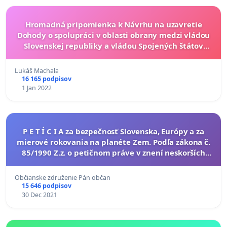
Hromadná pripomienka k Návrhu na uzavretie
Dohody o spolupráci v oblasti obrany medzi vládou
Slovenskej republiky a vládou Spojených štátov
amerických
Lukáš Machala
16 165 podpisov
1 Jan 2022
P E T Í C I A za bezpečnosť Slovenska, Európy a za
mierové rokovania na planéte Zem. Podľa zákona č.
85/1990 Z.z. o petičnom práve v znení neskorších
predpisov. Žiadosť a návrhy pre pani prezidentku
Občianske združenie Pán občan
15 646 podpisov
30 Dec 2021