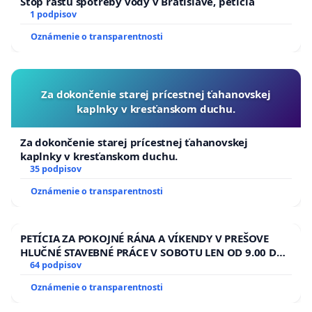
Stop rastu spotreby vody v Bratislave, peticia
1 podpisov
Oznámenie o transparentnosti
Za dokončenie starej prícestnej ťahanovskej
kaplnky v kresťanskom duchu.
Za dokončenie starej prícestnej ťahanovskej
kaplnky v kresťanskom duchu.
35 podpisov
Oznámenie o transparentnosti
PETÍCIA ZA POKOJNÉ RÁNA A VÍKENDY V PREŠOVE
HLUČNÉ STAVEBNÉ PRÁCE V SOBOTU LEN OD 9.00 DO
13.00 HOD., CEZ PRACOVNÝ TÝŽDEŇ CIEĽ 8.00 – 18.00
64 podpisov
HOD. A PRAVIDELNÁ KONTROLA STAVBY C-AREA NA
Oznámenie o transparentnosti
ĎUMBIERSKEJ/MAGU