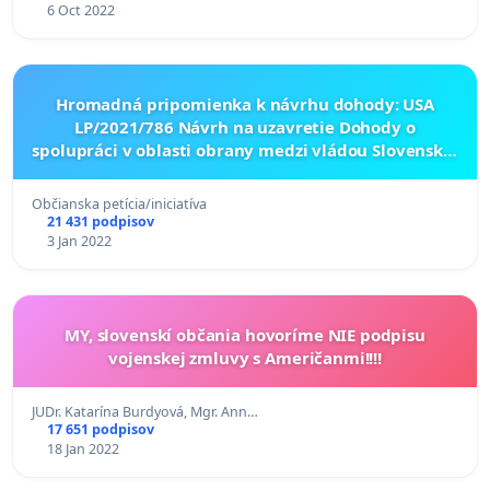
6 Oct 2022
Hromadná pripomienka k návrhu dohody: USA
LP/2021/786 Návrh na uzavretie Dohody o
spolupráci v oblasti obrany medzi vládou Slovenskej
republiky a vládou Spojených štátov amerických
Občianska petícia/iniciatíva
21 431 podpisov
3 Jan 2022
MY, slovenskí občania hovoríme NIE podpisu
vojenskej zmluvy s Američanmi!!!!
JUDr. Katarína Burdyová, Mgr. Ann…
17 651 podpisov
18 Jan 2022