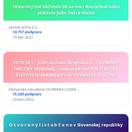
Otvorený list občanov SR vo veci disciplinárneho
stíhania JUDr. Petra Weisa
spolok archa o.z.
14 757 podpisov
19 Apr 2022
PETÍCIA I. - JUDr. Adriana Krajníková - COVIDOVÝ
TRESTNÝ TRIBUNÁL - zodpovednosť POLITIKOV a
ŠTÁTNYCH ÚRADNÍKOV za COVIDOVÉ ZLOČINY
Občianske združenie OCHRANA ĽUDSK…
15 230 podpisov
23 Nov 2022
O t v o r e n ý l i s t o b č a n o v Slovenskej republiky