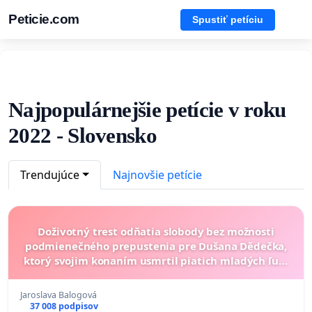
Peticie.com
Spustiť petíciu
Najpopulárnejšie petície v roku
2022 - Slovensko
Trendujúce
Najnovšie petície
Doživotný trest odňatia slobody bez možnosti
podmienečného prepustenia pre Dušana Dědečka,
ktorý svojim konaním usmrtil piatich mladých ľudí
a ďalších vážne zranil
Jaroslava Balogová
37 008 podpisov