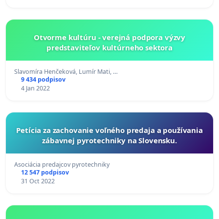
Otvorme kultúru - verejná podpora výzvy
predstaviteľov kultúrneho sektora
Slavomíra Henčeková, Lumír Mati, …
9 434 podpisov
4 Jan 2022
Petícia za zachovanie voľného predaja a používania
zábavnej pyrotechniky na Slovensku.
Asociácia predajcov pyrotechniky
12 547 podpisov
31 Oct 2022