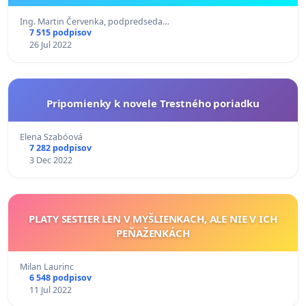
Ing. Martin Červenka, podpredseda…
7 515 podpisov
26 Jul 2022
Pripomienky k novele Trestného poriadku
Elena Szabóová
7 282 podpisov
3 Dec 2022
PLATY SESTIER LEN V MYŠLIENKACH, ALE NIE V ICH
PEŇAŽENKÁCH
Milan Laurinc
6 548 podpisov
11 Jul 2022