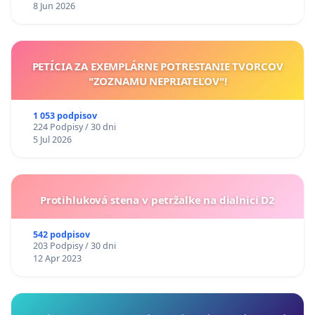
8 Jun 2026
PETÍCIA ZA EXEMPLÁRNE POTRESTANIE TVORCOV
"ZOZNAMU NEPRIATEĽOV"!
1 053 podpisov
224 Podpisy / 30 dni
5 Jul 2026
Protihluková stena v petržalke na dialnici D2
542 podpisov
203 Podpisy / 30 dni
12 Apr 2023