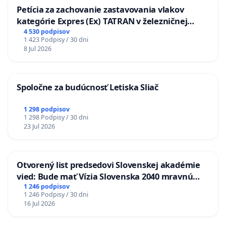
Petícia za zachovanie zastavovania vlakov
kategórie Expres (Ex) TATRAN v železničnej
stanici Púchov
4 530 podpisov
1 423 Podpisy / 30 dni
8 Jul 2026
Spoločne za budúcnosť Letiska Sliač
1 298 podpisov
1 298 Podpisy / 30 dni
23 Jul 2026
Otvorený list predsedovi Slovenskej akadémie
vied: Bude mať Vízia Slovenska 2040 mravnú
chrbticu?
1 246 podpisov
1 246 Podpisy / 30 dni
16 Jul 2026