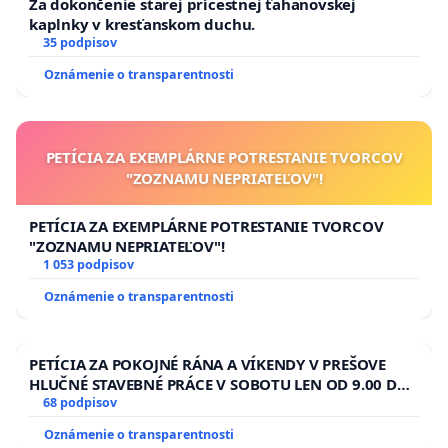
Za dokončenie starej prícestnej ťahanovskej
kaplnky v kresťanskom duchu.
35 podpisov
Oznámenie o transparentnosti
PETÍCIA ZA EXEMPLÁRNE POTRESTANIE TVORCOV
"ZOZNAMU NEPRIATEĽOV"!
PETÍCIA ZA EXEMPLÁRNE POTRESTANIE TVORCOV
"ZOZNAMU NEPRIATEĽOV"!
1 053 podpisov
Oznámenie o transparentnosti
PETÍCIA ZA POKOJNÉ RÁNA A VÍKENDY V PREŠOVE
HLUČNÉ STAVEBNÉ PRÁCE V SOBOTU LEN OD 9.00 DO
13.00 HOD., CEZ PRACOVNÝ TÝŽDEŇ CIEĽ 8.00 – 18.00
68 podpisov
HOD. A PRAVIDELNÁ KONTROLA STAVBY C-AREA NA
Oznámenie o transparentnosti
ĎUMBIERSKEJ/MAGU