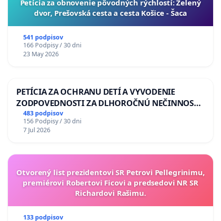
​Petícia za obnovenie pôvodných rýchlostí: Zelený
dvor, Prešovská cesta a cesta Košice - Šaca
541 podpisov
166 Podpisy / 30 dni
23 May 2026
PETÍCIA ZA OCHRANU DETÍ A VYVODENIE
ZODPOVEDNOSTI ZA DLHOROČNÚ NEČINNOSŤ
A ZLYHANIE ŠTÁTU
483 podpisov
156 Podpisy / 30 dni
7 Jul 2026
Otvorený list prezidentovi SR Petrovi Pellegrinimu,
premiérovi Robertovi Ficovi a predsedovi NR SR
Richardovi Rašimu.
133 podpisov