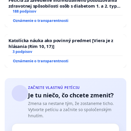
Petícia za zavedenie individuálneho posudzovania
zdravotnej spôsobilosti osôb s diabetom 1. a 2. typu
pri prijímaní do Policajného zboru SR
188 podpisov
Oznámenie o transparentnosti
Katolícka náuka ako povinný predmet [Viera je z
hlásania (Rim 10, 17)]
3 podpisov
Oznámenie o transparentnosti
ZAČNITE VLASTNÚ PETÍCIU
Je tu niečo, čo chcete zmeniť?
Zmena sa nestane tým, že zostaneme ticho.
Vytvorte petíciu a začnite so spoločenským
hnutím.