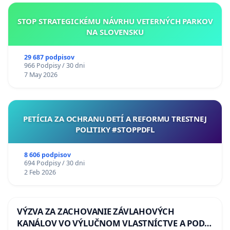
STOP STRATEGICKÉMU NÁVRHU VETERNÝCH PARKOV
NA SLOVENSKU
29 687 podpisov
966 Podpisy / 30 dni
7 May 2026
PETÍCIA ZA OCHRANU DETÍ A REFORMU TRESTNEJ
POLITIKY #STOPPDFL
8 606 podpisov
694 Podpisy / 30 dni
2 Feb 2026
VÝZVA ZA ZACHOVANIE ZÁVLAHOVÝCH
KANÁLOV VO VÝLUČNOM VLASTNÍCTVE A POD