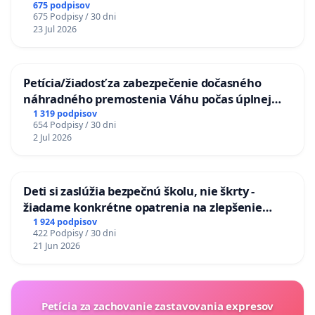
KONTROLOU SLOVENSKEJ REPUBLIKY & žiadosť
675 podpisov
675 Podpisy / 30 dni
na riešenie zanedbaného stavu závlahových a
23 Jul 2026
odvodňovacích kanálov na Slovensku
Petícia/žiadosť za zabezpečenie dočasného
náhradného premostenia Váhu počas úplnej
uzávery Vážskeho mosta v Komárne
1 319 podpisov
654 Podpisy / 30 dni
2 Jul 2026
Deti si zaslúžia bezpečnú školu, nie škrty -
žiadame konkrétne opatrenia na zlepšenie
situácie v školstve
1 924 podpisov
422 Podpisy / 30 dni
21 Jun 2026
Petícia za zachovanie zastavovania expresov