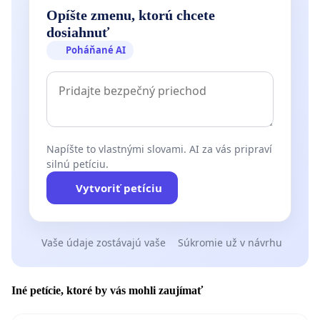
Opíšte zmenu, ktorú chcete
dosiahnuť
Poháňané AI
Napíšte to vlastnými slovami. AI za vás pripraví
silnú petíciu.
Vytvoriť petíciu
Vaše údaje zostávajú vaše
Súkromie už v návrhu
Iné petície, ktoré by vás mohli zaujímať