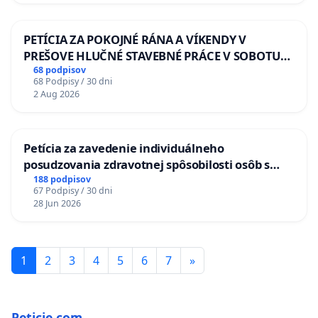
PETÍCIA ZA POKOJNÉ RÁNA A VÍKENDY V
PREŠOVE HLUČNÉ STAVEBNÉ PRÁCE V SOBOTU
LEN OD 9.00 DO 13.00 HOD., CEZ PRACOVNÝ
68 podpisov
68 Podpisy / 30 dni
TÝŽDEŇ CIEĽ 8.00 – 18.00 HOD. A PRAVIDELNÁ
2 Aug 2026
KONTROLA STAVBY C-AREA NA
ĎUMBIERSKEJ/MAGU
Petícia za zavedenie individuálneho
posudzovania zdravotnej spôsobilosti osôb s
diabetom 1. a 2. typu pri prijímaní do
188 podpisov
67 Podpisy / 30 dni
Policajného zboru SR
28 Jun 2026
1
2
3
4
5
6
7
»
Peticie.com