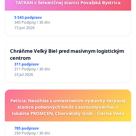
TATRAN v železničnej stanici Považská Bystrica
5 543 podpisov
345 Podpisy / 30 dni
15 Jun 2026
Chráňme Veľký Biel pred masívnym logistickým
centrom
311 podpisov
311 Podpisy / 30 dni
23 Jul 2026
Petícia: Nesúhlas s umiestnením výstavby čerpacej
stanice pohonných hmôt s autoumyvárňou v
lokalite PROMCEN, Chorvátsky Grob - Čierna Voda
785 podpisov
250 Podpisy / 30 dni