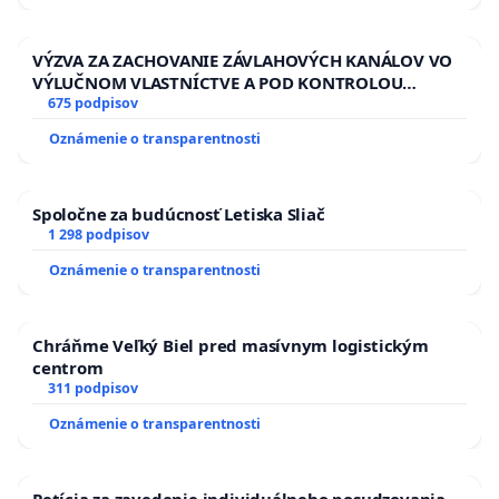
VÝZVA ZA ZACHOVANIE ZÁVLAHOVÝCH KANÁLOV VO
VÝLUČNOM VLASTNÍCTVE A POD KONTROLOU
SLOVENSKEJ REPUBLIKY & žiadosť na riešenie
675 podpisov
zanedbaného stavu závlahových a odvodňovacích
Oznámenie o transparentnosti
kanálov na Slovensku
Spoločne za budúcnosť Letiska Sliač
1 298 podpisov
Oznámenie o transparentnosti
Chráňme Veľký Biel pred masívnym logistickým
centrom
311 podpisov
Oznámenie o transparentnosti