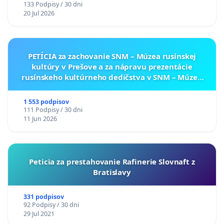
133 Podpisy / 30 dni
20 Jul 2026
PETÍCIA za zachovanie SNM – Múzea rusínskej
kultúry v Prešove a za nápravu prezentácie
rusínskeho kultúrneho dedičstva v SNM – Múzeu
ukrajinskej kultúry vo Svidníku
1 553 podpisov
111 Podpisy / 30 dni
11 Jun 2026
Peticia za prestahovanie Rafinerie Slovnaft z
Bratislavy
331 podpisov
92 Podpisy / 30 dni
29 Jul 2021