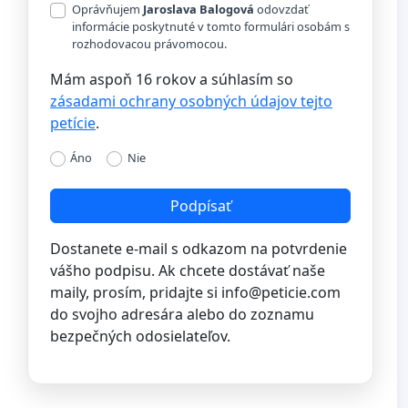
Oprávňujem
Jaroslava Balogová
odovzdať
informácie poskytnuté v tomto formulári osobám s
rozhodovacou právomocou.
Mám aspoň 16 rokov a súhlasím so
zásadami ochrany osobných údajov tejto
petície
.
Áno
Nie
Podpísať
Dostanete e-mail s odkazom na potvrdenie
vášho podpisu. Ak chcete dostávať naše
maily, prosím, pridajte si
info@peticie.com
do svojho adresára alebo do zoznamu
bezpečných odosielateľov.