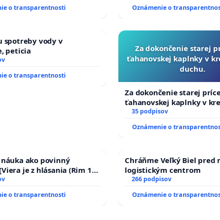
13.00 HOD., CEZ PRACOVNÝ
KONTROLOU SLOVENSKEJ 
e o transparentnosti
Oznámenie o transparentnos
EĽ 8.00 – 18.00 HOD. A
& žiadosť na riešenie za
NÁ KONTROLA STAVBY C-
stavu závlahových a odvo
 ĎUMBIERSKEJ/MAGU
kanálov na Slovensku
u spotreby vody v
Za dokončenie starej p
, peticia
ťahanovskej kaplnky v k
ov
duchu.
e o transparentnosti
Za dokončenie starej príc
ťahanovskej kaplnky v kr
duchu.
35 podpisov
Oznámenie o transparentnos
a náuka ako povinný
Chráňme Veľký Biel pred
Viera je z hlásania (Rim 10,
logistickým centrom
ov
266 podpisov
e o transparentnosti
Oznámenie o transparentnos