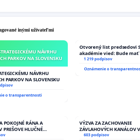
pagované inými užívateľmi
Otvorený list predsedovi 
STRATEGICKÉMU NÁVRHU
akadémie vied: Bude mať 
CH PARKOV NA SLOVENSKU
Slovenska 2040 mravnú ch
1 219 podpisov
Oznámenie o transparentnos
RATEGICKÉMU NÁVRHU
CH PARKOV NA SLOVENSKU
odpisov
e o transparentnosti
ZA POKOJNÉ RÁNA A
VÝZVA ZA ZACHOVANIE
V PREŠOVE HLUČNÉ
ZÁVLAHOVÝCH KANÁLOV 
 PRÁCE V SOBOTU LEN OD
sov
VÝLUČNOM VLASTNÍCTVE 
603 podpisov