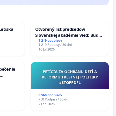
Letiska
Otvorený list predsedovi
Slovenskej akadémie vied: Bude
mať Vízia Slovenska 2040 mravnú
1 219 podpisov
1 219 Podpisy / 30 dni
chrbticu?
16 Jul 2026
zpečenie
PETÍCIA ZA OCHRANU DETÍ A
REFORMU TRESTNEJ POLITIKY
s úplnej
#STOPPDFL
a v
8 560 podpisov
750 Podpisy / 30 dni
2 Feb 2026