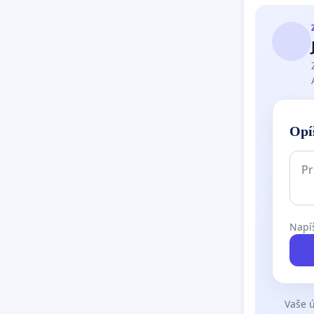
Opí
Napíš
Vaše ú