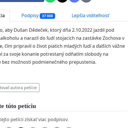
cia
Podpisy
Lepšia viditeľnosť
37 008
o, aby Dušan Dědeček, ktorý dňa 2.10.2022 jazdil pod
alkoholu a narazil do ľudí stojacich na zastávke Zochova v
e, čím pripravil o život piatich mladých ľudí a ďalších vážne
bol za svoje konanie potrestaný odňatím slobody na
e bez možnosti podmienečného prepustenia.
tovať autora petície
e túto petíciu
jto petícii získať viac podpisov.