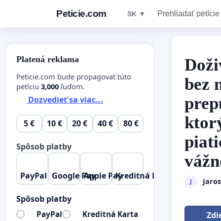
Peticie.com
Prehliadať petície
SK ▼
Platená reklama
Doži
Peticie.com bude propagovať túto
bez 
petíciu
3,000
ľuďom.
prep
Dozvedieť sa viac...
ktor
5 €
10 €
20 €
40 €
80 €
piat
Spôsob platby
vážn
PayPal
Google Pay
Apple Pay
Kreditná Karta
Jaro
J
Spôsob platby
PayPal
Kreditná Karta
Zdi