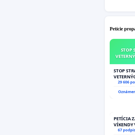
Petície pro
STOP 
VETERNÝ
STOP ST
VETERNÝ
29 606 p
Oznámeni
PETÍCIA 
VÍKENDY 
STAVEBNÉ
67 podpi