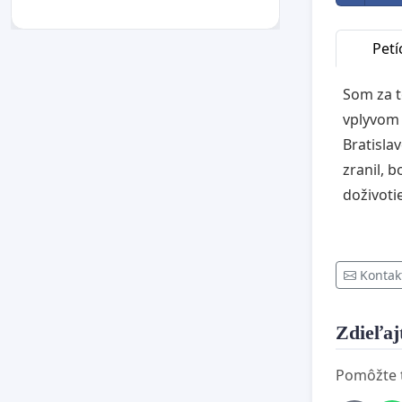
Petí
Som za t
vplyvom 
Bratislav
zranil, 
doživoti
Kontak
Zdieľajt
Pomôžte te