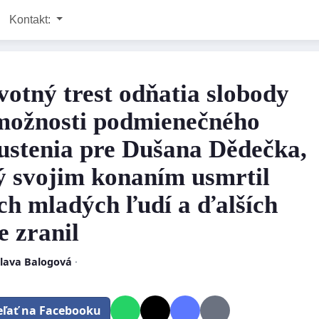
Kontakt:
votný trest odňatia slobody
možnosti podmienečného
ustenia pre Dušana Dědečka,
ý svojim konaním usmrtil
ich mladých ľudí a ďalších
e zranil
slava Balogová
·
eľať na Facebooku