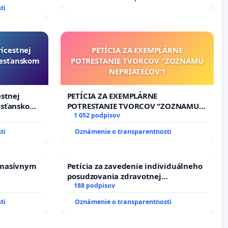
REPUBLIKY
ti
nedbaného
dňovacích
rícestnej
PETÍCIA ZA EXEMPLÁRNE
resťanskom
POTRESTANIE TVORCOV "ZOZNAMU
NEPRIATEĽOV"!
estnej
PETÍCIA ZA EXEMPLÁRNE
esťanskom
POTRESTANIE TVORCOV "ZOZNAMU
NEPRIATEĽOV"!
1 052 podpisov
ti
Oznámenie o transparentnosti
 masívnym
Petícia za zavedenie individuálneho
posudzovania zdravotnej
spôsobilosti osôb s diabetom 1. a 2.
188 podpisov
typu pri prijímaní do Policajného
ti
Oznámenie o transparentnosti
zboru SR