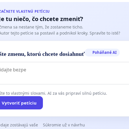
ZAČNITE VLASTNÚ PETÍCIU
Je tu niečo, čo chcete zmeniť?
Zmena sa nestane tým, že zostaneme ticho.
Autor tejto petície sa postavil a podnikol kroky. Spravíte to isté?
Poháňané AI
šte zmenu, ktorú chcete dosiahnuť
te to vlastnými slovami. AI za vás pripraví silnú petíciu.
Vytvoriť petíciu
daje zostávajú vaše
Súkromie už v návrhu