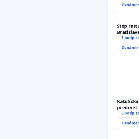
9.00 DO 
Oznámeni
TÝŽDEŇ CI
PRAVIDEL
AREA NA
Stop rast
Bratislave
1 podpis
Oznámeni
Katolíck
predmet [
17)]
3 podpis
Oznámeni