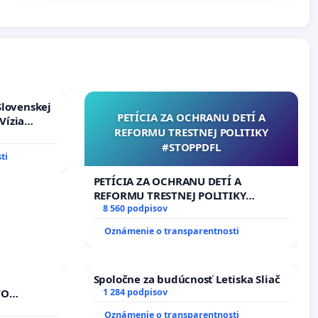
Slovenskej
PETÍCIA ZA OCHRANU DETÍ A
Vízia
REFORMU TRESTNEJ POLITIKY
rbticu?
#STOPPDFL
ti
PETÍCIA ZA OCHRANU DETÍ A
REFORMU TRESTNEJ POLITIKY
#STOPPDFL
8 560 podpisov
Oznámenie o transparentnosti
Spoločne za budúcnosť Letiska Sliač
VO
1 284 podpisov
A POD
Oznámenie o transparentnosti