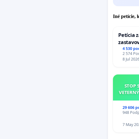
Iné petície,
Petícia 
zastavov
Expres (
4 530 po
2 574 Pod
stanici 
8 Jul 202
STOP 
VETERNÝ
29 606 p
948 Podpi
7 May 20