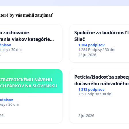
 ktoré by vás mohli zaujímať
za zachovanie
Spoločne za budúcnosť 
ania vlakov kategórie
Sliač
Ex) TATRAN v železničnej
dpisov
1 284 podpisov
pisy / 30 dni
1 284 Podpisy / 30 dni
Púchov
6
23 Jul 2026
Petícia/žiadosť za zabe
STRATEGICKÉMU NÁVRHU
dočasného náhradného
CH PARKOV NA SLOVENSKU
premostenia Váhu poča
1 313 podpisov
759 Podpisy / 30 dni
uzávery Vážskeho most
odpisov
Komárne
sy / 30 dni
26
2 Jul 2026