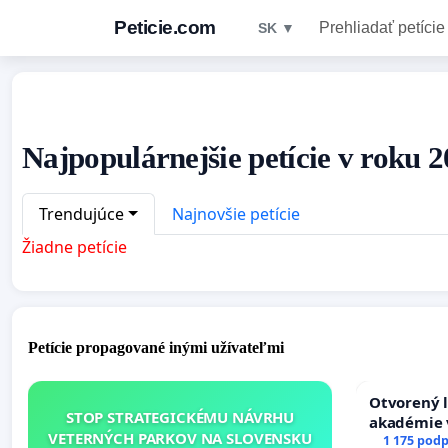
Peticie.com
Prehliadať petície
SK ▼
Najpopulárnejšie petície v roku 2
Trendujúce
Najnovšie petície
Žiadne petície
Petície propagované inými užívateľmi
Otvorený l
STOP STRATEGICKÉMU NÁVRHU
akadémie v
VETERNÝCH PARKOV NA SLOVENSKU
Slovenska
1 175 podp