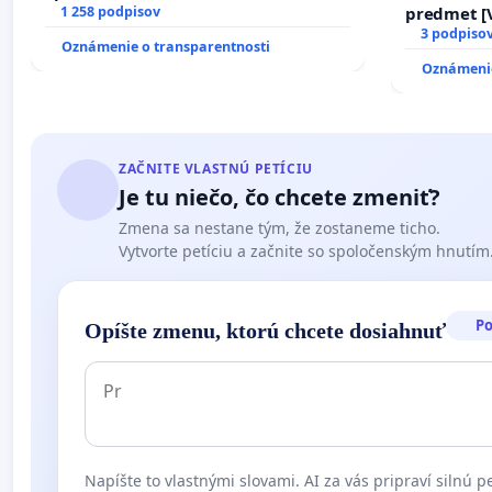
1 258 podpisov
predmet [V
17)]
3 podpiso
Oznámenie o transparentnosti
Oznámenie
ZAČNITE VLASTNÚ PETÍCIU
Je tu niečo, čo chcete zmeniť?
Zmena sa nestane tým, že zostaneme ticho.
Vytvorte petíciu a začnite so spoločenským hnutím
P
Opíšte zmenu, ktorú chcete dosiahnuť
Napíšte to vlastnými slovami. AI za vás pripraví silnú pe