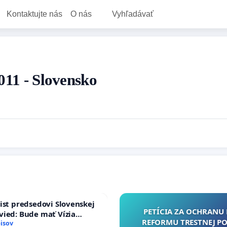
Kontaktujte nás
O nás
Vyhľadávať
011 - Slovensko
ist predsedovi Slovenskej
PETÍCIA ZA OCHRANU 
ied: Bude mať Vízia
REFORMU TRESTNEJ PO
 2040 mravnú chrbticu?
isov