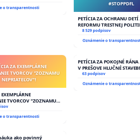
#STOPPDFL
 o transparentnosti
PETÍCIA ZA OCHRANU DETÍ
REFORMU TRESTNEJ POLITI
#STOPPDFL
8 529 podpisov
Oznámenie o transparentnost
PETÍCIA ZA POKOJNÉ RÁNA
ÍCIA ZA EXEMPLÁRNE
V PREŠOVE HLUČNÉ STAVEB
ANIE TVORCOV "ZOZNAMU
V SOBOTU LEN OD 9.00 DO 
63 podpisov
NEPRIATEĽOV"!
HOD., CEZ PRACOVNÝ TÝŽD
Oznámenie o transparentnost
8.00 – 18.00 HOD. A PRAVI
KONTROLA STAVBY C-AREA
A EXEMPLÁRNE
ĎUMBIERSKEJ/MAGU
NIE TVORCOV "ZOZNAMU
OV"!
isov
 o transparentnosti
 náuka ako povinný