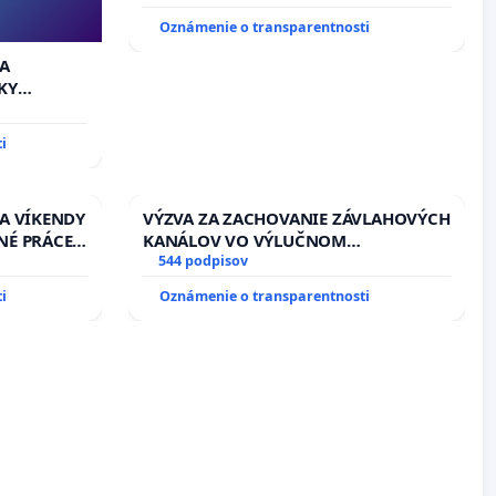
Oznámenie o transparentnosti
 A
KY
i
 A VÍKENDY
VÝZVA ZA ZACHOVANIE ZÁVLAHOVÝCH
NÉ PRÁCE
KANÁLOV VO VÝLUČNOM
13.00
VLASTNÍCTVE A POD KONTROLOU
544 podpisov
EŇ CIEĽ
SLOVENSKEJ REPUBLIKY & žiadosť na
i
Oznámenie o transparentnosti
DELNÁ
riešenie zanedbaného stavu
 NA
závlahových a odvodňovacích
kanálov na Slovensku