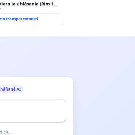
iera je z hlásania (Rim 10,
v
 o transparentnosti
.
oháňané AI
tíciu.