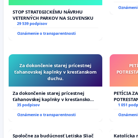
Oznámenie
STOP STRATEGICKÉMU NÁVRHU
VETERNÝCH PARKOV NA SLOVENSKU
29 539 podpisov
Oznámenie o transparentnosti
Za dokončenie starej prícestnej
PET
ťahanovskej kaplnky v kresťanskom
POTREST
duchu.
Za dokončenie starej prícestnej
PETÍCIA Z
ťahanovskej kaplnky v kresťanskom
POTRESTA
duchu.
35 podpisov
NEPRIATEĽ
1 051 podp
Oznámenie o transparentnosti
Oznámenie
Spoločne za budúcnosť Letiska Sliač
Katolícka