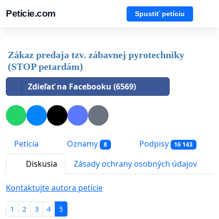
Peticie.com
Spustiť petíciu
Zákaz predaja tzv. zábavnej pyrotechniky
(STOP petardám)
Zdieľať na Facebooku (6569)
Petícia
Oznamy
Podpisy
8
16 143
Diskusia
Zásady ochrany osobných údajov
Kontaktujte autora petície
1
2
3
4
5