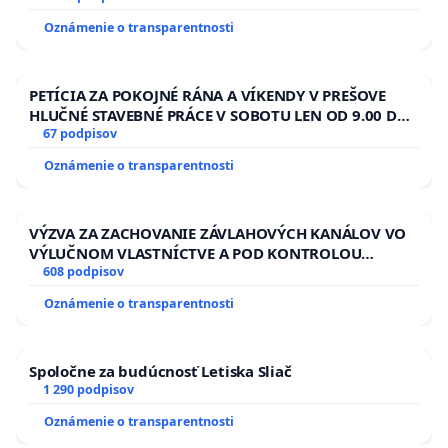
Oznámenie o transparentnosti
PETÍCIA ZA POKOJNÉ RÁNA A VÍKENDY V PREŠOVE
HLUČNÉ STAVEBNÉ PRÁCE V SOBOTU LEN OD 9.00 DO
13.00 HOD., CEZ PRACOVNÝ TÝŽDEŇ CIEĽ 8.00 – 18.00
67 podpisov
HOD. A PRAVIDELNÁ KONTROLA STAVBY C-AREA NA
Oznámenie o transparentnosti
ĎUMBIERSKEJ/MAGU
VÝZVA ZA ZACHOVANIE ZÁVLAHOVÝCH KANÁLOV VO
VÝLUČNOM VLASTNÍCTVE A POD KONTROLOU
SLOVENSKEJ REPUBLIKY & žiadosť na riešenie
608 podpisov
zanedbaného stavu závlahových a odvodňovacích
Oznámenie o transparentnosti
kanálov na Slovensku
Spoločne za budúcnosť Letiska Sliač
1 290 podpisov
Oznámenie o transparentnosti