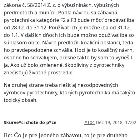
zákona č. 58/2014 Z. z. o výbušninách, výbušných
predmetoch a munícii. Podľa návrhu sa zábavná
pyrotechnika kategórie F2 a F3 bude môcť predávať iba
od 28.12. do 31.12. Používať ich je možné iba od 31.12.
do 1.1. V ďalších dňoch ich bude možno používať iba so
súhlasom obce. Návrh predložili koaliční poslanci, teda
ho pravdepodobene schvália. Hoci je to koaličný návrh,
osobne ho schvaľujem, presne takto by som to vyriešil
ja. Ako už bolo zmienené, škodliviny z pyrotechniky
znečisťujú životné prostredie.
Na druhej strane treba riešiť aj nezodpovedných
výrobcov pyrotechniky, ktorých pyrotechnika má takýto
toxický obsah.
Skurve*ci chote do p*ce
#104
Dec 19, 2018, 17:02
Re: Čo je pre jedného zábavou, to je pre druhého