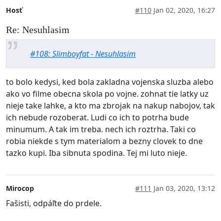
Hosť
#110
Jan 02, 2020, 16:27
Re: Nesuhlasim
#108: Slimboyfat - Nesuhlasim
to bolo kedysi, ked bola zakladna vojenska sluzba alebo
ako vo filme obecna skola po vojne. zohnat tie latky uz
nieje take lahke, a kto ma zbrojak na nakup nabojov, tak
ich nebude rozoberat. Ludi co ich to potrha bude
minumum. A tak im treba. nech ich roztrha. Taki co
robia niekde s tym materialom a bezny clovek to dne
tazko kupi. Iba sibnuta spodina. Tej mi luto nieje.
Mirocop
#111
Jan 03, 2020, 13:12
Fašisti, odpáľte do prdele.