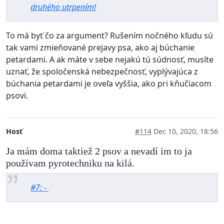
druhého utrpením!
To má byť čo za argument? Rušením nočného kľudu sú
tak vami zmieňované prejavy psa, ako aj búchanie
petardami. A ak máte v sebe nejakú tú súdnosť, musíte
uznať, že spoločenská nebezpečnosť, vyplývajúca z
búchania petardami je oveľa vyššia, ako pri kňučiacom
psovi.
Hosť
#114
Dec 10, 2020, 18:56
Ja mám doma taktiež 2 psov a nevadí im to ja
používam pyrotechniku na kilá.
#7: -