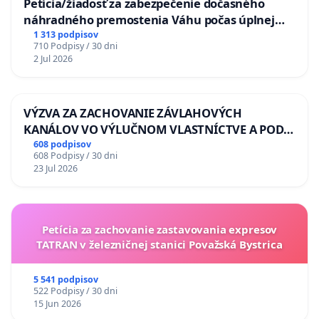
Petícia/žiadosť za zabezpečenie dočasného
náhradného premostenia Váhu počas úplnej
uzávery Vážskeho mosta v Komárne
1 313 podpisov
710 Podpisy / 30 dni
2 Jul 2026
VÝZVA ZA ZACHOVANIE ZÁVLAHOVÝCH
KANÁLOV VO VÝLUČNOM VLASTNÍCTVE A POD
KONTROLOU SLOVENSKEJ REPUBLIKY & žiadosť
608 podpisov
608 Podpisy / 30 dni
na riešenie zanedbaného stavu závlahových a
23 Jul 2026
odvodňovacích kanálov na Slovensku
Petícia za zachovanie zastavovania expresov
TATRAN v železničnej stanici Považská Bystrica
5 541 podpisov
522 Podpisy / 30 dni
15 Jun 2026