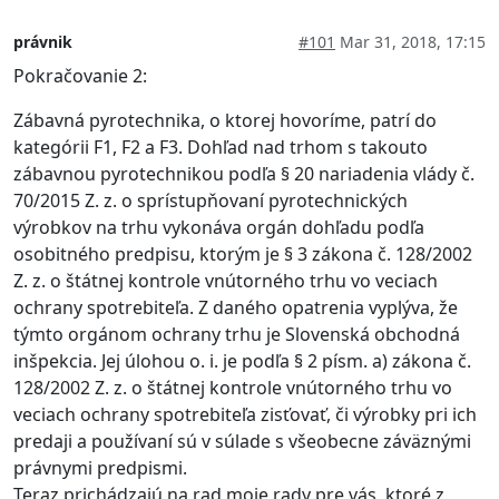
právnik
#101
Mar 31, 2018, 17:15
Pokračovanie 2:
Zábavná pyrotechnika, o ktorej hovoríme, patrí do
kategórii F1, F2 a F3. Dohľad nad trhom s takouto
zábavnou pyrotechnikou podľa § 20 nariadenia vlády č.
70/2015 Z. z. o sprístupňovaní pyrotechnických
výrobkov na trhu vykonáva orgán dohľadu podľa
osobitného predpisu, ktorým je § 3 zákona č. 128/2002
Z. z. o štátnej kontrole vnútorného trhu vo veciach
ochrany spotrebiteľa. Z daného opatrenia vyplýva, že
týmto orgánom ochrany trhu je Slovenská obchodná
inšpekcia. Jej úlohou o. i. je podľa § 2 písm. a) zákona č.
128/2002 Z. z. o štátnej kontrole vnútorného trhu vo
veciach ochrany spotrebiteľa zisťovať, či výrobky pri ich
predaji a používaní sú v súlade s všeobecne záväznými
právnymi predpismi.
Teraz prichádzajú na rad moje rady pre vás, ktoré z