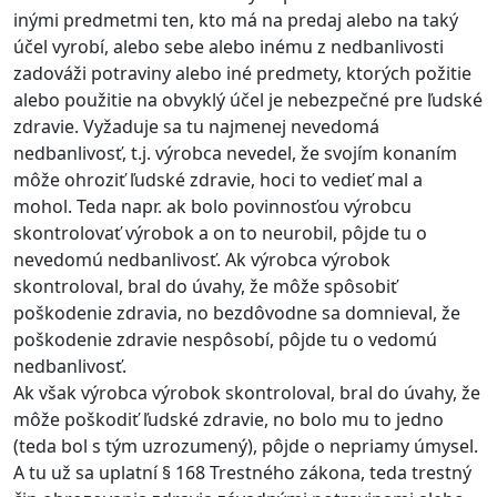
inými predmetmi ten, kto má na predaj alebo na taký
účel vyrobí, alebo sebe alebo inému z nedbanlivosti
zadováži potraviny alebo iné predmety, ktorých požitie
alebo použitie na obvyklý účel je nebezpečné pre ľudské
zdravie. Vyžaduje sa tu najmenej nevedomá
nedbanlivosť, t.j. výrobca nevedel, že svojím konaním
môže ohroziť ľudské zdravie, hoci to vedieť mal a
mohol. Teda napr. ak bolo povinnosťou výrobcu
skontrolovať výrobok a on to neurobil, pôjde tu o
nevedomú nedbanlivosť. Ak výrobca výrobok
skontroloval, bral do úvahy, že môže spôsobiť
poškodenie zdravia, no bezdôvodne sa domnieval, že
poškodenie zdravie nespôsobí, pôjde tu o vedomú
nedbanlivosť.
Ak však výrobca výrobok skontroloval, bral do úvahy, že
môže poškodiť ľudské zdravie, no bolo mu to jedno
(teda bol s tým uzrozumený), pôjde o nepriamy úmysel.
A tu už sa uplatní § 168 Trestného zákona, teda trestný