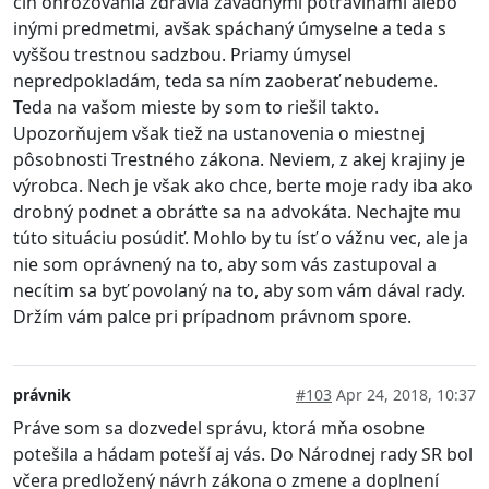
čin ohrozovania zdravia závadnými potravinami alebo
inými predmetmi, avšak spáchaný úmyselne a teda s
vyššou trestnou sadzbou. Priamy úmysel
nepredpokladám, teda sa ním zaoberať nebudeme.
Teda na vašom mieste by som to riešil takto.
Upozorňujem však tiež na ustanovenia o miestnej
pôsobnosti Trestného zákona. Neviem, z akej krajiny je
výrobca. Nech je však ako chce, berte moje rady iba ako
drobný podnet a obráťte sa na advokáta. Nechajte mu
túto situáciu posúdiť. Mohlo by tu ísť o vážnu vec, ale ja
nie som oprávnený na to, aby som vás zastupoval a
necítim sa byť povolaný na to, aby som vám dával rady.
Držím vám palce pri prípadnom právnom spore.
právnik
#103
Apr 24, 2018, 10:37
Práve som sa dozvedel správu, ktorá mňa osobne
potešila a hádam poteší aj vás. Do Národnej rady SR bol
včera predložený návrh zákona o zmene a doplnení