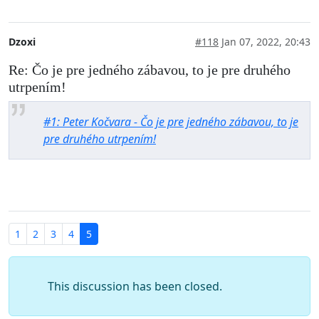
Dzoxi
#118
Jan 07, 2022, 20:43
Re: Čo je pre jedného zábavou, to je pre druhého
utrpením!
#1: Peter Kočvara - Čo je pre jedného zábavou, to je
pre druhého utrpením!
1
2
3
4
5
This discussion has been closed.