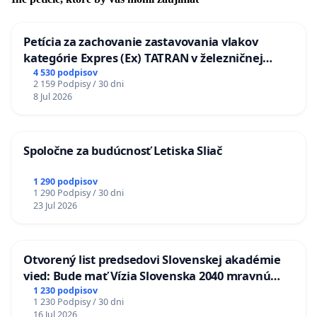
Petícia za zachovanie zastavovania vlakov
kategórie Expres (Ex) TATRAN v železničnej
stanici Púchov
4 530 podpisov
2 159 Podpisy / 30 dni
8 Jul 2026
Spoločne za budúcnosť Letiska Sliač
1 290 podpisov
1 290 Podpisy / 30 dni
23 Jul 2026
Otvorený list predsedovi Slovenskej akadémie
vied: Bude mať Vízia Slovenska 2040 mravnú
chrbticu?
1 230 podpisov
1 230 Podpisy / 30 dni
16 Jul 2026