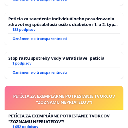
Petícia za zavedenie individuálneho posudzovania
zdravotnej spôsobilosti osôb s diabetom 1. a 2. typu
pri prijímaní do Policajného zboru SR
188 podpisov
Oznámenie o transparentnosti
Stop rastu spotreby vody v Bratislave, peticia
1 podpisov
Oznámenie o transparentnosti
PETÍCIA ZA EXEMPLÁRNE POTRESTANIE TVORCOV
"ZOZNAMU NEPRIATEĽOV"!
PETÍCIA ZA EXEMPLÁRNE POTRESTANIE TVORCOV
"ZOZNAMU NEPRIATEĽOV"!
1 052 podpisov