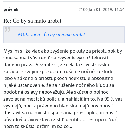
právnik
#106
Jan 01, 2019, 11:54
Re: Čo by sa malo urobit
#105: sona - Čo by sa malo urobit
Myslím si, že viac ako zvýšenie pokuty za priestupok by
sme sa mali sústrediť na zvýšenie vymožiteľnosti
daného práva. Vezmite si, že celá tá silvestrovská
šaráda je svojim spôsobom rušenie nočného kľudu,
lebo v zákone o priestupkoch neexistuje absolútne
nijaké ustanovenie, že za rušenie nočného kľudu sa
podobné oslavy nepovažujú. Ale skúste o polnoci
zavolať na mestskú políciu a nahlásiť im to. Na 99 % vás
vysmejú, hoci z právneho hľadiska majú povinnosť
dostaviť sa na miesto spáchania priestupku, obnoviť
pôvodný právny stav a zistiť identitu priestupcu. Nuž,
nech to skúsia, držím im palce...