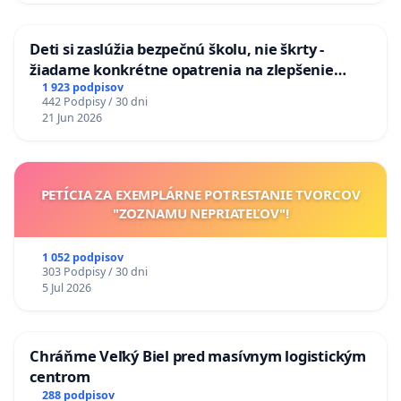
Deti si zaslúžia bezpečnú školu, nie škrty -
žiadame konkrétne opatrenia na zlepšenie
situácie v školstve
1 923 podpisov
442 Podpisy / 30 dni
21 Jun 2026
PETÍCIA ZA EXEMPLÁRNE POTRESTANIE TVORCOV
"ZOZNAMU NEPRIATEĽOV"!
1 052 podpisov
303 Podpisy / 30 dni
5 Jul 2026
Chráňme Veľký Biel pred masívnym logistickým
centrom
288 podpisov