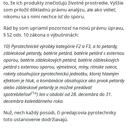
to, že ich produkty znečisťujú životné prostredie. Vyššie
som priložil dôkladnú právnu analýzu, ale ako vidieť,
nikomu sa s nimi nechce ísť do sporu.
Rád by som upriamil pozornosť na novú právnu úpravu,
§ 52 ods. 10 zákona o výbušninách:
10) Pyrotechnické výrobky kategórie F2 a F3, a to petardy,
zábleskové petardy, batérie petárd, batérie petárd s externou
oporou, batérie zábleskových petárd, batérie zábleskových
petárd s externou oporou, výmetnice, míny, rímske sviece,
rakety obsahujúce pyrotechnickú jednotku, ktorej hlavným
efektom je hluk, a kombinácie obsahujúce ako prvok petardy
alebo zábleskové petardy je možné predávať
21a
spotrebiteľovi
) len v období od 28. decembra do 31.
decembra kalendárneho roka.
Nuž, nech každý posúdi, či predajcovia pyrotechniky
toto ustanovenie dodržiavajú.