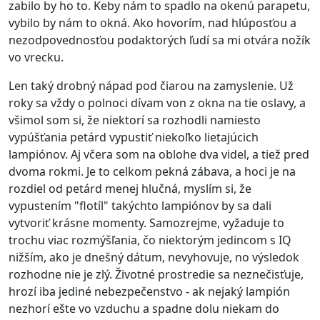
zabilo by ho to. Keby nám to spadlo na okenú parapetu,
vybilo by nám to okná. Ako hovorím, nad hlúposťou a
nezodpovednosťou podaktorých ľudí sa mi otvára nožík
vo vrecku.
Len taký drobný nápad pod čiarou na zamyslenie. Už
roky sa vždy o polnoci dívam von z okna na tie oslavy, a
všimol som si, že niektorí sa rozhodli namiesto
vypúšťania petárd vypustiť niekoľko lietajúcich
lampiónov. Aj včera som na oblohe dva videl, a tiež pred
dvoma rokmi. Je to celkom pekná zábava, a hoci je na
rozdiel od petárd menej hlučná, myslím si, že
vypustením "flotíl" takýchto lampiónov by sa dali
vytvoriť krásne momenty. Samozrejme, vyžaduje to
trochu viac rozmýšľania, čo niektorým jedincom s IQ
nižším, ako je dnešný dátum, nevyhovuje, no výsledok
rozhodne nie je zlý. Životné prostredie sa neznečisťuje,
hrozí iba jediné nebezpečenstvo - ak nejaký lampión
nezhorí ešte vo vzduchu a spadne dolu niekam do