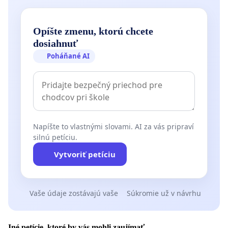
Opíšte zmenu, ktorú chcete
dosiahnuť
Poháňané AI
Napíšte to vlastnými slovami. AI za vás pripraví
silnú petíciu.
Vytvoriť petíciu
Vaše údaje zostávajú vaše
Súkromie už v návrhu
Iné petície, ktoré by vás mohli zaujímať