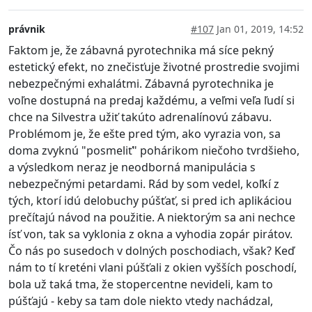
právnik
#107
Jan 01, 2019, 14:52
Faktom je, že zábavná pyrotechnika má síce pekný
estetický efekt, no znečisťuje životné prostredie svojimi
nebezpečnými exhalátmi. Zábavná pyrotechnika je
voľne dostupná na predaj každému, a veľmi veľa ľudí si
chce na Silvestra užiť takúto adrenalínovú zábavu.
Problémom je, že ešte pred tým, ako vyrazia von, sa
doma zvyknú "posmeliť" pohárikom niečoho tvrdšieho,
a výsledkom neraz je neodborná manipulácia s
nebezpečnými petardami. Rád by som vedel, koľkí z
tých, ktorí idú delobuchy púšťať, si pred ich aplikáciou
prečítajú návod na použitie. A niektorým sa ani nechce
ísť von, tak sa vyklonia z okna a vyhodia zopár pirátov.
Čo nás po susedoch v dolných poschodiach, však? Keď
nám to tí kreténi vlani púšťali z okien vyšších poschodí,
bola už taká tma, že stopercentne nevideli, kam to
púšťajú - keby sa tam dole niekto vtedy nachádzal,