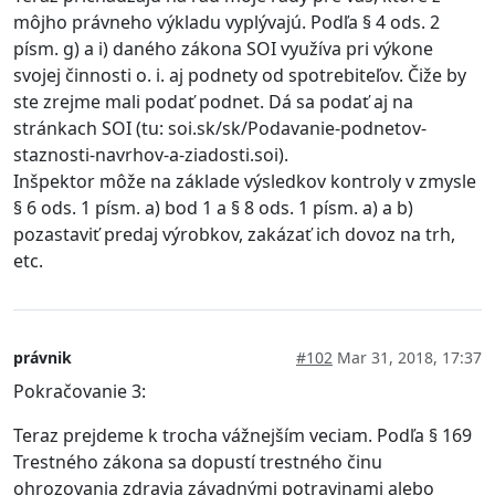
môjho právneho výkladu vyplývajú. Podľa § 4 ods. 2
písm. g) a i) daného zákona SOI využíva pri výkone
svojej činnosti o. i. aj podnety od spotrebiteľov. Čiže by
ste zrejme mali podať podnet. Dá sa podať aj na
stránkach SOI (tu: soi.sk/sk/Podavanie-podnetov-
staznosti-navrhov-a-ziadosti.soi).
Inšpektor môže na základe výsledkov kontroly v zmysle
§ 6 ods. 1 písm. a) bod 1 a § 8 ods. 1 písm. a) a b)
pozastaviť predaj výrobkov, zakázať ich dovoz na trh,
etc.
právnik
#102
Mar 31, 2018, 17:37
Pokračovanie 3:
Teraz prejdeme k trocha vážnejším veciam. Podľa § 169
Trestného zákona sa dopustí trestného činu
ohrozovania zdravia závadnými potravinami alebo