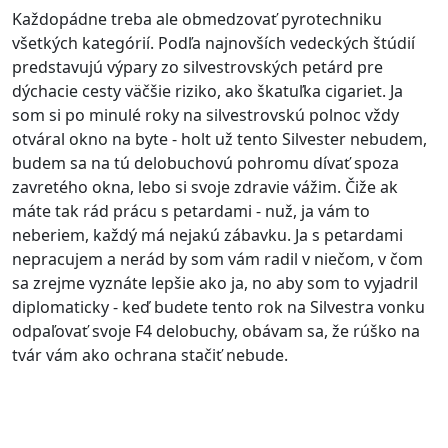
Každopádne treba ale obmedzovať pyrotechniku
všetkých kategórií. Podľa najnovších vedeckých štúdií
predstavujú výpary zo silvestrovských petárd pre
dýchacie cesty väčšie riziko, ako škatuľka cigariet. Ja
som si po minulé roky na silvestrovskú polnoc vždy
otváral okno na byte - holt už tento Silvester nebudem,
budem sa na tú delobuchovú pohromu dívať spoza
zavretého okna, lebo si svoje zdravie vážim. Čiže ak
máte tak rád prácu s petardami - nuž, ja vám to
neberiem, každý má nejakú zábavku. Ja s petardami
nepracujem a nerád by som vám radil v niečom, v čom
sa zrejme vyznáte lepšie ako ja, no aby som to vyjadril
diplomaticky - keď budete tento rok na Silvestra vonku
odpaľovať svoje F4 delobuchy, obávam sa, že rúško na
tvár vám ako ochrana stačiť nebude.