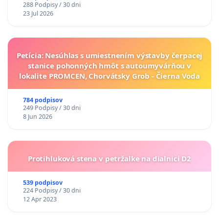
288 Podpisy / 30 dni
23 Jul 2026
Petícia: Nesúhlas s umiestnením výstavby čerpacej
stanice pohonných hmôt s autoumyvárňou v
lokalite PROMCEN, Chorvátsky Grob - Čierna Voda
784 podpisov
249 Podpisy / 30 dni
8 Jun 2026
Protihluková stena v petržalke na dialnici D2
539 podpisov
224 Podpisy / 30 dni
12 Apr 2023