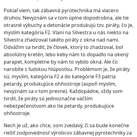
Pokiaľ viem, tak zábavná pyrotechnika má viacero
druhov. Nevyznám sa v tom úplne dopodrobna, ale tie
otrasné výbuchy a detonácie produkujú tzv. piráty, čo je,
myslím kategória F2. Vlani na Silvestra u nás niekto na
Silvestra zhadzoval takéto piráty z okna nad nami.
Odvážim sa tvrdiť, že človek, ktorý to zhadzoval, bol
absolútny kretén, lebo keby nám to dopadlo na okený
parapet, kompletne by nám to vybilo okná. Ale čo
narobíte s ľudskou hlúposťou. Problémom je, že piráty
sú, myslím, kategória F2 a do kategórie F3 patria
petardy, produkujúce ohňostroje (aspoň myslím,
nevyznám sa v tom presne). Každopádne, vždy som
tvrdil, že piráty sú jednoznačne väčším
nebezpečenstvom ako tie petardy, produkujúce
ohňostroje.
Nech je už, ako chce, som zvedavý, či sa bude konečne
riešiť zodpovednosť výrobcov zábavnej pyrotechniky za