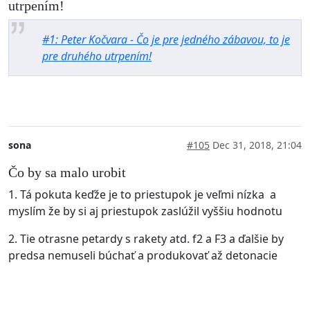
utrpením!
#1: Peter Kočvara - Čo je pre jedného zábavou, to je
pre druhého utrpením!
sona
#105
Dec 31, 2018, 21:04
Čo by sa malo urobit
1. Tá pokuta keďže je to priestupok je veľmi nízka a
myslím že by si aj priestupok zaslúžil vyššiu hodnotu
2. Tie otrasne petardy s rakety atd. f2 a F3 a ďalšie by
predsa nemuseli búchať a produkovať až detonacie