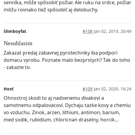
senníka, môže spôsobiť požiar. Ale ruku na srdce, požiar
môžu rovnako tiež spôsobiť aj delobuchy.
Slimboyfat
#108
Jan 02, 2019, 20:49
Nesuhlasim
Zakazat predaj zabavnej pyrotechniky iba podpori
domacu vyrobu. Poznate malo bezprstych? Tak do toho
- zakazte to.
Hosť
#109
Jan 02, 2020, 16:24
Ohnostroj skodi to aj nadsenemu divakovi a
samotnemu odpalovacovi. Dychaju tazke kovy a chemiu
vo vzduchu. Zinok, arzen, lithium, antimon, barium,
med sodik, rubidium, chloricnan draselny, horcik...