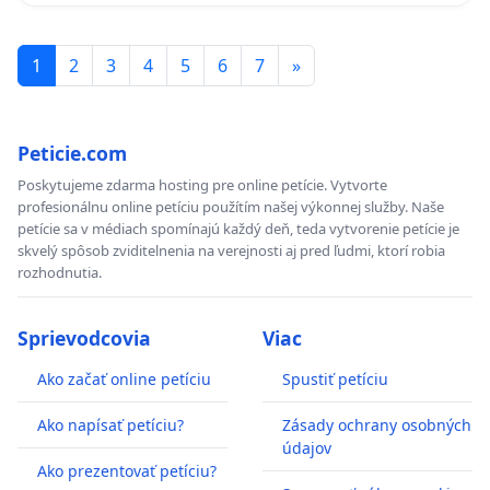
1
2
3
4
5
6
7
»
Peticie.com
Poskytujeme zdarma hosting pre online petície. Vytvorte
profesionálnu online petíciu použítím našej výkonnej služby. Naše
petície sa v médiach spomínajú každý deň, teda vytvorenie petície je
skvelý spôsob zviditelnenia na verejnosti aj pred ľudmi, ktorí robia
rozhodnutia.
Sprievodcovia
Viac
Ako začať online petíciu
Spustiť petíciu
Ako napísať petíciu?
Zásady ochrany osobných
údajov
Ako prezentovať petíciu?