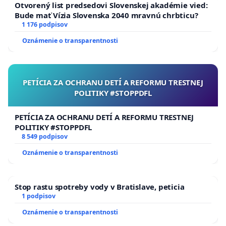
osobné slobody a súkromie v oblasti rodovej
Otvorený list predsedovi Slovenskej akadémie vied:
identity a partnerských vzťahov,
Bude mať Vízia Slovenska 2040 mravnú chrbticu?
1 176 podpisov
právo na dôstojnú smrť,
prístup k modernému, vedecky
Oznámenie o transparentnosti
podloženému vzdelaniu a zdravotnej
starostlivosti,
rovnosť pred zákonom bez ohľadu na pôvod,
PETÍCIA ZA OCHRANU DETÍ A REFORMU TRESTNEJ
vierovyznanie či sexuálnu orientáciu,
POLITIKY #STOPPDFL
slobodu kultúrneho prejavu, nezávislosť
médií a práva národnostných menšín.
PETÍCIA ZA OCHRANU DETÍ A REFORMU TRESTNEJ
POLITIKY #STOPPDFL
Zužovanie národnej identity na „kultúrno-etické
8 549 podpisov
otázky“ otvára dvere cenzúre kultúry a umenia,
Oznámenie o transparentnosti
zasahovaniu do redakčnej slobody médií a
obmedzeniu tvorby, ktorá nesúhlasí s úzkym
Stop rastu spotreby vody v Bratislave, peticia
ideologickým výkladom „verejnej morálky“.
1 podpisov
Umelecká tvorba, kultúrna rôznorodosť, slobodné
Oznámenie o transparentnosti
médiá a otvorená verejná diskusia sú základom