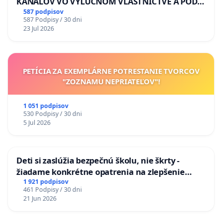
KANÁLOV VO VÝLUČNOM VLASTNÍCTVE A POD
KONTROLOU SLOVENSKEJ REPUBLIKY & žiadosť
587 podpisov
587 Podpisy / 30 dni
na riešenie zanedbaného stavu závlahových a
23 Jul 2026
odvodňovacích kanálov na Slovensku
PETÍCIA ZA EXEMPLÁRNE POTRESTANIE TVORCOV
"ZOZNAMU NEPRIATEĽOV"!
1 051 podpisov
530 Podpisy / 30 dni
5 Jul 2026
Deti si zaslúžia bezpečnú školu, nie škrty -
žiadame konkrétne opatrenia na zlepšenie
situácie v školstve
1 921 podpisov
461 Podpisy / 30 dni
21 Jun 2026