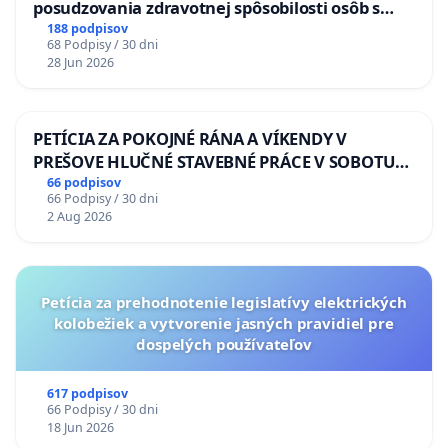
posudzovania zdravotnej spôsobilosti osôb s
diabetom 1. a 2. typu pri prijímaní do
188 podpisov
68 Podpisy / 30 dni
Policajného zboru SR
28 Jun 2026
PETÍCIA ZA POKOJNÉ RÁNA A VÍKENDY V
PREŠOVE HLUČNÉ STAVEBNÉ PRÁCE V SOBOTU
LEN OD 9.00 DO 13.00 HOD., CEZ PRACOVNÝ
66 podpisov
66 Podpisy / 30 dni
TÝŽDEŇ CIEĽ 8.00 – 18.00 HOD. A PRAVIDELNÁ
2 Aug 2026
KONTROLA STAVBY C-AREA NA
ĎUMBIERSKEJ/MAGU
Petícia za prehodnotenie legislatívy elektrických
kolobežiek a vytvorenie jasných pravidiel pre
dospelých používateľov
617 podpisov
66 Podpisy / 30 dni
18 Jun 2026