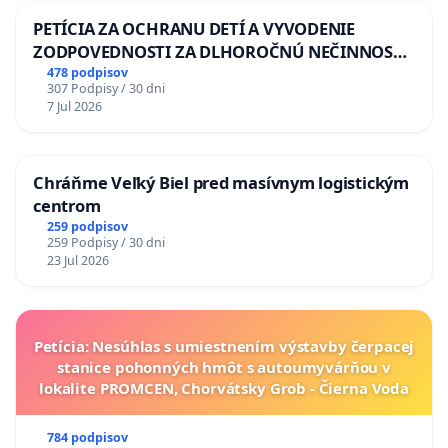
PETÍCIA ZA OCHRANU DETÍ A VYVODENIE
ZODPOVEDNOSTI ZA DLHOROČNÚ NEČINNOSŤ
A ZLYHANIE ŠTÁTU
478 podpisov
307 Podpisy / 30 dni
7 Jul 2026
Chráňme Veľký Biel pred masívnym logistickým
centrom
259 podpisov
259 Podpisy / 30 dni
23 Jul 2026
Petícia: Nesúhlas s umiestnením výstavby čerpacej
stanice pohonných hmôt s autoumyvárňou v
lokalite PROMCEN, Chorvátsky Grob - Čierna Voda
784 podpisov