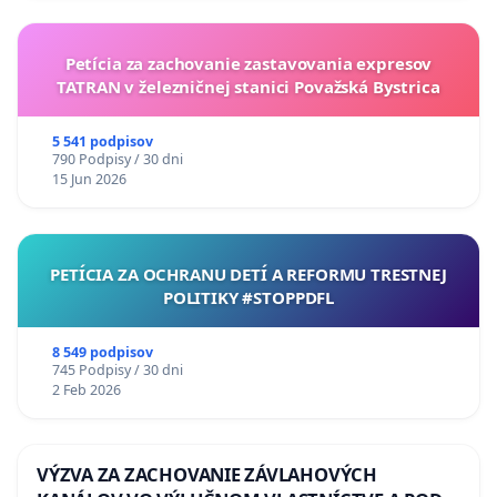
Petícia za zachovanie zastavovania expresov
TATRAN v železničnej stanici Považská Bystrica
5 541 podpisov
790 Podpisy / 30 dni
15 Jun 2026
PETÍCIA ZA OCHRANU DETÍ A REFORMU TRESTNEJ
POLITIKY #STOPPDFL
8 549 podpisov
745 Podpisy / 30 dni
2 Feb 2026
VÝZVA ZA ZACHOVANIE ZÁVLAHOVÝCH