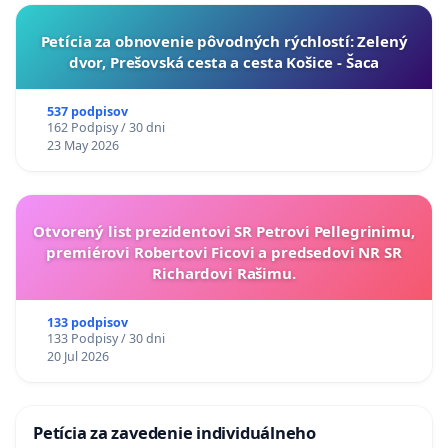
​Petícia za obnovenie pôvodných rýchlostí: Zelený
dvor, Prešovská cesta a cesta Košice - Šaca
537 podpisov
162 Podpisy / 30 dni
23 May 2026
Otvorený list prezidentovi SR Petrovi Pellegrinimu,
premiérovi Robertovi Ficovi a predsedovi NR SR
Richardovi Rašimu.
133 podpisov
133 Podpisy / 30 dni
20 Jul 2026
Petícia za zavedenie individuálneho