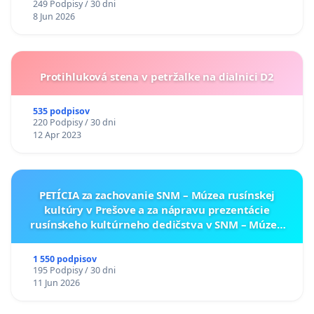
249 Podpisy / 30 dni
8 Jun 2026
Protihluková stena v petržalke na dialnici D2
535 podpisov
220 Podpisy / 30 dni
12 Apr 2023
PETÍCIA za zachovanie SNM – Múzea rusínskej
kultúry v Prešove a za nápravu prezentácie
rusínskeho kultúrneho dedičstva v SNM – Múzeu
ukrajinskej kultúry vo Svidníku
1 550 podpisov
195 Podpisy / 30 dni
11 Jun 2026