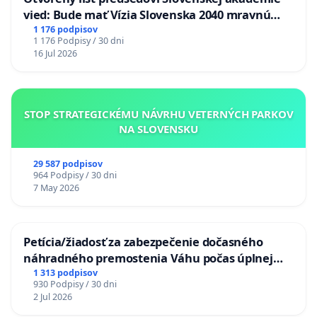
vied: Bude mať Vízia Slovenska 2040 mravnú
chrbticu?
1 176 podpisov
1 176 Podpisy / 30 dni
16 Jul 2026
STOP STRATEGICKÉMU NÁVRHU VETERNÝCH PARKOV
NA SLOVENSKU
29 587 podpisov
964 Podpisy / 30 dni
7 May 2026
Petícia/žiadosť za zabezpečenie dočasného
náhradného premostenia Váhu počas úplnej
uzávery Vážskeho mosta v Komárne
1 313 podpisov
930 Podpisy / 30 dni
2 Jul 2026