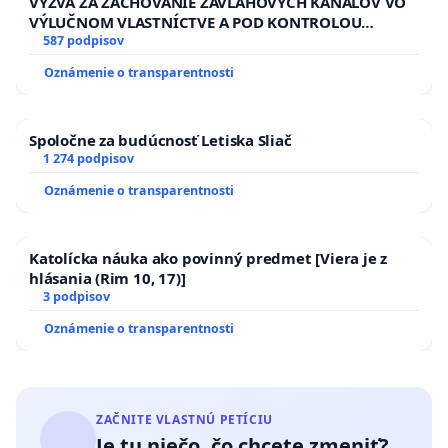
VÝZVA ZA ZACHOVANIE ZÁVLAHOVÝCH KANÁLOV VO
jednej úzkej ideológie,
VÝLUČNOM VLASTNÍCTVE A POD KONTROLOU
chránili dôstojnosť a rovnosť všetkých
SLOVENSKEJ REPUBLIKY & žiadosť na riešenie
587 podpisov
občanov.
zanedbaného stavu závlahových a odvodňovacích
Oznámenie o transparentnosti
kanálov na Slovensku
My, dolupodpísaní občania a občianky Slovenskej
republiky chceme žiť v humanistickej spoločnosti,
Spoločne za budúcnosť Letiska Sliač
ktorá je dôstojná, spravodlivá a otvorená.
1 274 podpisov
Oznámenie o transparentnosti
V spoločnosti, kde má každý človek miesto – bez
strachu, bez výnimiek a bez nenávisti.
Katolícka náuka ako povinný predmet [Viera je z
hlásania (Rim 10, 17)]
3 podpisov
Na zastupovanie v styku s Národnou radou
Oznámenie o transparentnosti
Slovenskej republiky sa určujú:
Mgr. Daniel Rabina, PhD., Bratislava
ZAČNITE VLASTNÚ PETÍCIU
Doc. PhDr. Boris Zala, CSc., Bratislava
Je tu niečo, čo chcete zmeniť?