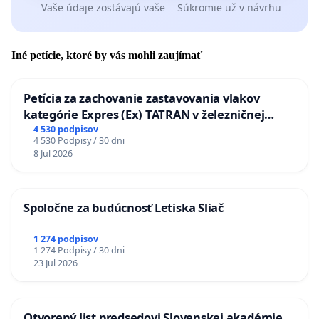
Vaše údaje zostávajú vaše
Súkromie už v návrhu
Iné petície, ktoré by vás mohli zaujímať
Petícia za zachovanie zastavovania vlakov
kategórie Expres (Ex) TATRAN v železničnej
stanici Púchov
4 530 podpisov
4 530 Podpisy / 30 dni
8 Jul 2026
Spoločne za budúcnosť Letiska Sliač
1 274 podpisov
1 274 Podpisy / 30 dni
23 Jul 2026
Otvorený list predsedovi Slovenskej akadémie