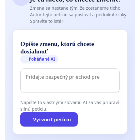
Zmena sa nestane tým, že zostaneme ticho.
PhDr. Peter Weiss, CSc., Bratislava
Autor tejto petície sa postavil a podnikol kroky.
Spravíte to isté?
Mgr. Ivana Zelizňáková, MBA, Bratislava
PhDr. Ján Košč, Lemešany
Opíšte zmenu, ktorú chcete
dosiahnuť
Poháňané AI
Napíšte to vlastnými slovami. AI za vás pripraví
silnú petíciu.
Vytvoriť petíciu