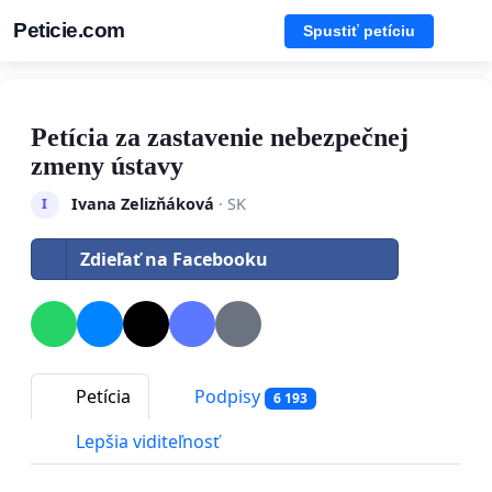
Peticie.com
Spustiť petíciu
Petícia za zastavenie nebezpečnej
zmeny ústavy
Ivana Zelizňáková
· SK
I
Zdieľať na Facebooku
Petícia
Podpisy
6 193
Lepšia viditeľnosť