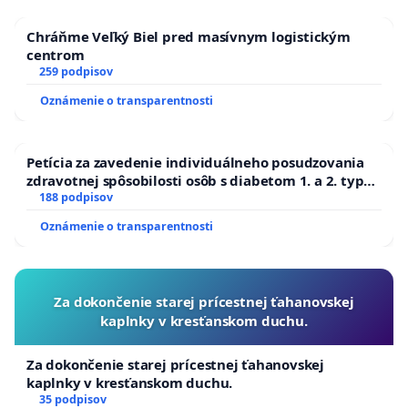
každej demokratickej spoločnosti. Ich obmedzenie
priamo v ústave je útokom na samotnú podstatu
Chráňme Veľký Biel pred masívnym logistickým
centrom
slobody.
259 podpisov
Navyše, návrh zavádza nový jazyk a právne
Oznámenie o transparentnosti
koncepty, ktoré sú pre občanov ťažko uchopiteľné,
no majú vážne dôsledky. Jadrom zmeny je
Petícia za zavedenie individuálneho posudzovania
zužovanie „národnej identity“ na úzko vymedzené
zdravotnej spôsobilosti osôb s diabetom 1. a 2. typu
pri prijímaní do Policajného zboru SR
188 podpisov
„kultúrno-etické otázky“ ako verejná morálka,
manželstvo, rodina či jazyk.
Oznámenie o transparentnosti
Ide o otvorené úsilie pretvoriť slovenskú ústavu
podľa jednej ideologickej línie, konkrétne
Za dokončenie starej prícestnej ťahanovskej
konzervatívno-náboženského výkladu spoločnosti.
kaplnky v kresťanskom duchu.
Takýto prístup je v priamom rozpore s Článkom 1
Za dokončenie starej prícestnej ťahanovskej
Ústavy SR, ktorý hovorí: „Slovenská republika je
kaplnky v kresťanskom duchu.
zvrchovaný, demokratický a právny štát. Neviaže sa
35 podpisov