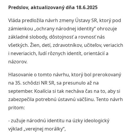
Predslov, aktualizovaný dňa 18.6.2025
Vláda predložila návrh zmeny Ústavy SR, ktorý pod
zámienkou „ochrany národnej identity“ ohrozuje
základné slobody, dôstojnosť a rovnosť nás
všetkých. Žien, detí, zdravotníkov, učiteľov, veriacich
i neveriacich, ľudí rôznych identít, orientácií a
názorov.
Hlasovanie o tomto návrhu, ktorý bol prerokovaný
na 35. schôdzi NR SR, sa presunulo až na
september. Koalícia si tak necháva čas na to, aby si
zabezpečila potrebnú ústavnú väčšinu. Tento návrh
pritom:
- zužuje národnú identitu na úzky ideologický
výklad „verejnej morálky“,