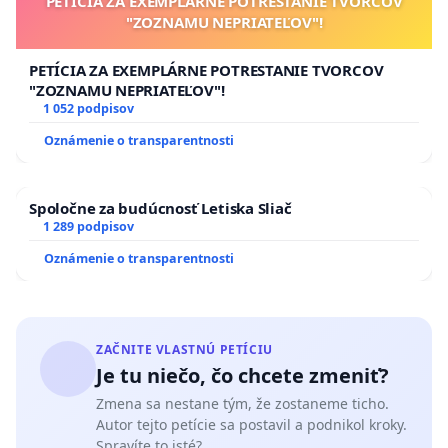
PETÍCIA ZA EXEMPLÁRNE POTRESTANIE TVORCOV
"ZOZNAMU NEPRIATEĽOV"!
PETÍCIA ZA EXEMPLÁRNE POTRESTANIE TVORCOV
"ZOZNAMU NEPRIATEĽOV"!
1 052 podpisov
Oznámenie o transparentnosti
Spoločne za budúcnosť Letiska Sliač
1 289 podpisov
Oznámenie o transparentnosti
ZAČNITE VLASTNÚ PETÍCIU
Je tu niečo, čo chcete zmeniť?
Zmena sa nestane tým, že zostaneme ticho.
Autor tejto petície sa postavil a podnikol kroky.
Spravíte to isté?