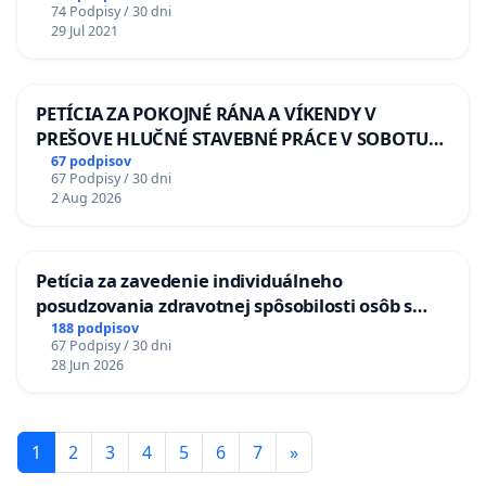
74 Podpisy / 30 dni
29 Jul 2021
PETÍCIA ZA POKOJNÉ RÁNA A VÍKENDY V
PREŠOVE HLUČNÉ STAVEBNÉ PRÁCE V SOBOTU
LEN OD 9.00 DO 13.00 HOD., CEZ PRACOVNÝ
67 podpisov
67 Podpisy / 30 dni
TÝŽDEŇ CIEĽ 8.00 – 18.00 HOD. A PRAVIDELNÁ
2 Aug 2026
KONTROLA STAVBY C-AREA NA
ĎUMBIERSKEJ/MAGU
Petícia za zavedenie individuálneho
posudzovania zdravotnej spôsobilosti osôb s
diabetom 1. a 2. typu pri prijímaní do
188 podpisov
67 Podpisy / 30 dni
Policajného zboru SR
28 Jun 2026
1
2
3
4
5
6
7
»