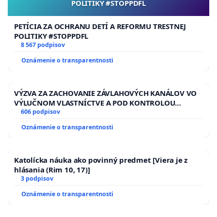
POLITIKY #STOPPDFL
PETÍCIA ZA OCHRANU DETÍ A REFORMU TRESTNEJ
POLITIKY #STOPPDFL
8 567 podpisov
Oznámenie o transparentnosti
VÝZVA ZA ZACHOVANIE ZÁVLAHOVÝCH KANÁLOV VO
VÝLUČNOM VLASTNÍCTVE A POD KONTROLOU
SLOVENSKEJ REPUBLIKY & žiadosť na riešenie
606 podpisov
zanedbaného stavu závlahových a odvodňovacích
Oznámenie o transparentnosti
kanálov na Slovensku
Katolícka náuka ako povinný predmet [Viera je z
hlásania (Rim 10, 17)]
3 podpisov
Oznámenie o transparentnosti