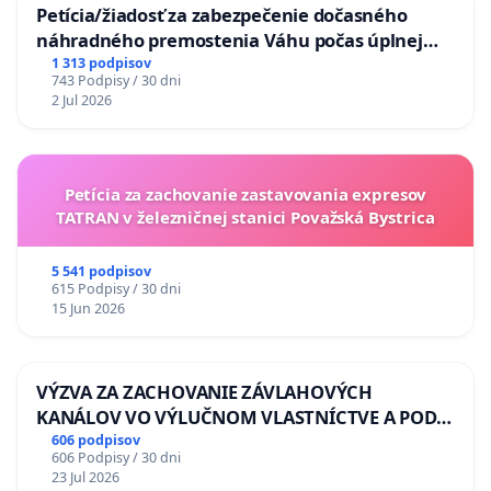
Petícia/žiadosť za zabezpečenie dočasného
náhradného premostenia Váhu počas úplnej
uzávery Vážskeho mosta v Komárne
1 313 podpisov
743 Podpisy / 30 dni
2 Jul 2026
Petícia za zachovanie zastavovania expresov
TATRAN v železničnej stanici Považská Bystrica
5 541 podpisov
615 Podpisy / 30 dni
15 Jun 2026
VÝZVA ZA ZACHOVANIE ZÁVLAHOVÝCH
KANÁLOV VO VÝLUČNOM VLASTNÍCTVE A POD
KONTROLOU SLOVENSKEJ REPUBLIKY & žiadosť
606 podpisov
606 Podpisy / 30 dni
na riešenie zanedbaného stavu závlahových a
23 Jul 2026