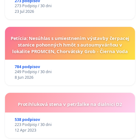
273 podpisov
273 Podpisy / 30 dni
23 Jul 2026
Petícia: Nesúhlas s umiestnením výstavby čerpacej
stanice pohonných hmôt s autoumyvárňou v
lokalite PROMCEN, Chorvátsky Grob - Čierna Voda
784 podpisov
249 Podpisy / 30 dni
8 Jun 2026
Protihluková stena v petržalke na dialnici D2
538 podpisov
223 Podpisy / 30 dni
12 Apr 2023