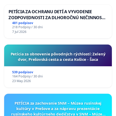
PETÍCIA ZA OCHRANU DETÍ A VYVODENIE
ZODPOVEDNOSTI ZA DLHOROČNÚ NEČINNOSŤ
A ZLYHANIE ŠTÁTU
481 podpisov
218 Podpisy / 30 dni
7 Jul 2026
​Petícia za obnovenie pôvodných rýchlostí: Zelený
dvor, Prešovská cesta a cesta Košice - Šaca
539 podpisov
164 Podpisy / 30 dni
23 May 2026
PETÍCIA za zachovanie SNM – Múzea rusínskej
kultúry v Prešove a za nápravu prezentácie
rusínskeho kultúrneho dedičstva v SNM – Múzeu