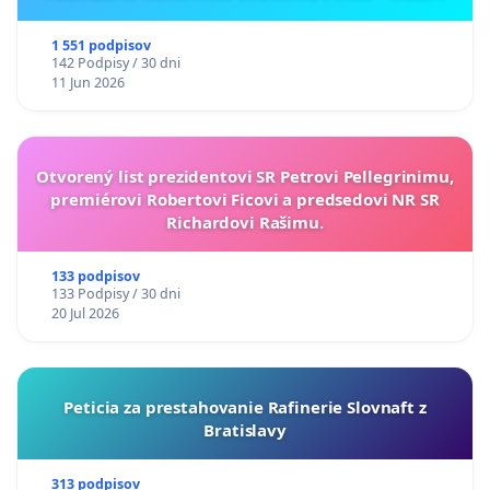
ukrajinskej kultúry vo Svidníku
1 551 podpisov
142 Podpisy / 30 dni
11 Jun 2026
Otvorený list prezidentovi SR Petrovi Pellegrinimu,
premiérovi Robertovi Ficovi a predsedovi NR SR
Richardovi Rašimu.
133 podpisov
133 Podpisy / 30 dni
20 Jul 2026
Peticia za prestahovanie Rafinerie Slovnaft z
Bratislavy
313 podpisov