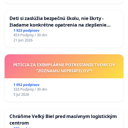
odvodňovacích kanálov na Slovensku
Deti si zaslúžia bezpečnú školu, nie škrty -
žiadame konkrétne opatrenia na zlepšenie
situácie v školstve
1 923 podpisov
453 Podpisy / 30 dni
21 Jun 2026
PETÍCIA ZA EXEMPLÁRNE POTRESTANIE TVORCOV
"ZOZNAMU NEPRIATEĽOV"!
1 052 podpisov
333 Podpisy / 30 dni
5 Jul 2026
Chráňme Veľký Biel pred masívnym logistickým
centrom