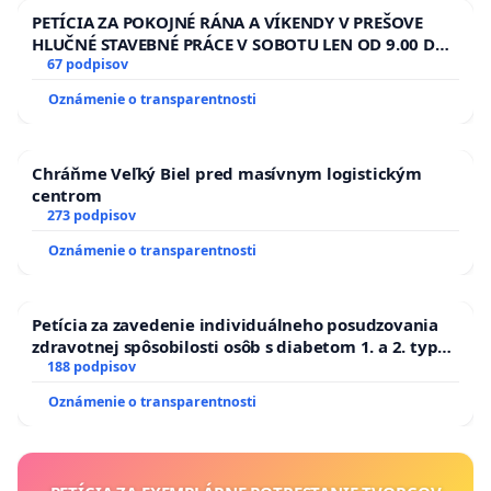
PETÍCIA ZA POKOJNÉ RÁNA A VÍKENDY V PREŠOVE
HLUČNÉ STAVEBNÉ PRÁCE V SOBOTU LEN OD 9.00 DO
13.00 HOD., CEZ PRACOVNÝ TÝŽDEŇ CIEĽ 8.00 – 18.00
67 podpisov
HOD. A PRAVIDELNÁ KONTROLA STAVBY C-AREA NA
Oznámenie o transparentnosti
ĎUMBIERSKEJ/MAGU
Chráňme Veľký Biel pred masívnym logistickým
centrom
273 podpisov
Oznámenie o transparentnosti
Petícia za zavedenie individuálneho posudzovania
zdravotnej spôsobilosti osôb s diabetom 1. a 2. typu
pri prijímaní do Policajného zboru SR
188 podpisov
Oznámenie o transparentnosti