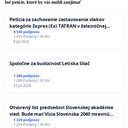
Iné petície, ktoré by vás mohli zaujímať
Petícia za zachovanie zastavovania vlakov
kategórie Expres (Ex) TATRAN v železničnej
stanici Púchov
4 530 podpisov
2 419 Podpisy / 30 dni
8 Jul 2026
Spoločne za budúcnosť Letiska Sliač
1 289 podpisov
1 289 Podpisy / 30 dni
23 Jul 2026
Otvorený list predsedovi Slovenskej akadémie
vied: Bude mať Vízia Slovenska 2040 mravnú
chrbticu?
1 224 podpisov
1 224 Podpisy / 30 dni