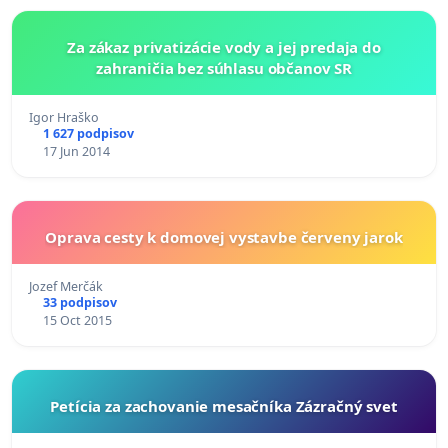
Za zákaz privatizácie vody a jej predaja do
zahraničia bez súhlasu občanov SR
Igor Hraško
1 627 podpisov
17 Jun 2014
Oprava cesty k domovej vystavbe červeny jarok
Jozef Merčák
33 podpisov
15 Oct 2015
Petícia za zachovanie mesačníka Zázračný svet