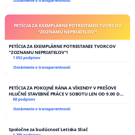
Oznámenie o transparentnosti
PETÍCIA ZA EXEMPLÁRNE POTRESTANIE TVORCOV
"ZOZNAMU NEPRIATEĽOV"!
PETÍCIA ZA EXEMPLÁRNE POTRESTANIE TVORCOV
"ZOZNAMU NEPRIATEĽOV"!
1 052 podpisov
Oznámenie o transparentnosti
PETÍCIA ZA POKOJNÉ RÁNA A VÍKENDY V PREŠOVE
HLUČNÉ STAVEBNÉ PRÁCE V SOBOTU LEN OD 9.00 DO
13.00 HOD., CEZ PRACOVNÝ TÝŽDEŇ CIEĽ 8.00 – 18.00
68 podpisov
HOD. A PRAVIDELNÁ KONTROLA STAVBY C-AREA NA
Oznámenie o transparentnosti
ĎUMBIERSKEJ/MAGU
Spoločne za budúcnosť Letiska Sliač
1 295 podpisov