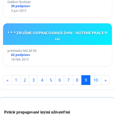
Dalibor Rudzan
30 podpisov
5 Jun 2015
* * * ZRUŠME ODPRACOVANIE DHN - NÚTENÉ PRÁCE !!!
¿¿¿
predseda NKLM SR.
62 podpisov
18 Feb 2015
«
1
2
3
4
5
6
7
8
9
10
»
Petície propagované inými užívateľmi