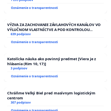
Oznámenie o transparentnosti
VÝZVA ZA ZACHOVANIE ZÁVLAHOVÝCH KANÁLOV VO
VÝLUČNOM VLASTNÍCTVE A POD KONTROLOU
SLOVENSKEJ REPUBLIKY & žiadosť na riešenie
639 podpisov
zanedbaného stavu závlahových a odvodňovacích
Oznámenie o transparentnosti
kanálov na Slovensku
Katolícka náuka ako povinný predmet [Viera je z
hlásania (Rim 10, 17)]
3 podpisov
Oznámenie o transparentnosti
Chráňme Veľký Biel pred masívnym logistickým
centrom
307 podpisov
Oznámenie o transparentnosti