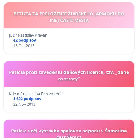
PETÍCIA ZA PRELOŽENIE ŽIARSKEHO JARMOKU DO
INEJ ČASTI MESTA
JUDr. Rastislav Kravár
42 podpisov
15 Oct 2015
Petícia proti zavedeniu daňových licencií, tzv. „dane
zo straty“
Kde nič nie je, iba Fico zoberie
4 622 podpisov
22 Nov 2013
Petícia voči výstavbe spaľovne odpadu v Šamoríne
časť Šámot