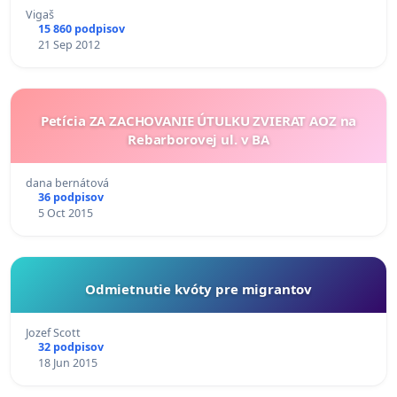
Vigaš
15 860 podpisov
21 Sep 2012
Petícia ZA ZACHOVANIE ÚTULKU ZVIERAT AOZ na
Rebarborovej ul. v BA
dana bernátová
36 podpisov
5 Oct 2015
Odmietnutie kvóty pre migrantov
Jozef Scott
32 podpisov
18 Jun 2015