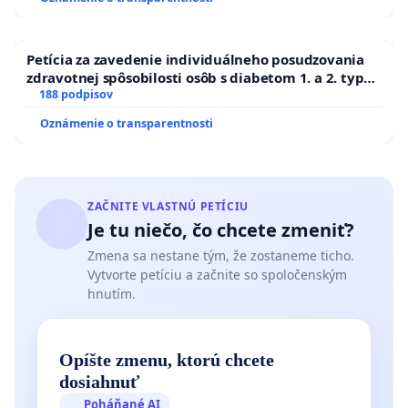
Petícia za zavedenie individuálneho posudzovania
zdravotnej spôsobilosti osôb s diabetom 1. a 2. typu
pri prijímaní do Policajného zboru SR
188 podpisov
Oznámenie o transparentnosti
ZAČNITE VLASTNÚ PETÍCIU
Je tu niečo, čo chcete zmeniť?
Zmena sa nestane tým, že zostaneme ticho.
Vytvorte petíciu a začnite so spoločenským
hnutím.
Opíšte zmenu, ktorú chcete
dosiahnuť
Poháňané AI