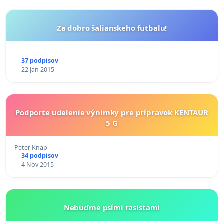
Za dobro šalianskeho futbalu!
-
37 podpisov
22 Jan 2015
Podporte udelenie výnimky pre prípravok KENTAUR
5 G
Peter Knap
34 podpisov
4 Nov 2015
Nebuďme psími rasistami