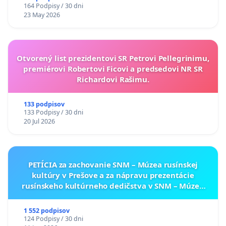
164 Podpisy / 30 dni
23 May 2026
Otvorený list prezidentovi SR Petrovi Pellegrinimu,
premiérovi Robertovi Ficovi a predsedovi NR SR
Richardovi Rašimu.
133 podpisov
133 Podpisy / 30 dni
20 Jul 2026
PETÍCIA za zachovanie SNM – Múzea rusínskej
kultúry v Prešove a za nápravu prezentácie
rusínskeho kultúrneho dedičstva v SNM – Múzeu
ukrajinskej kultúry vo Svidníku
1 552 podpisov
124 Podpisy / 30 dni