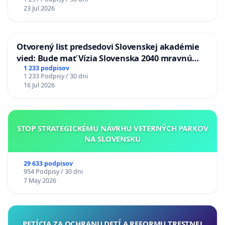
23 Jul 2026
Otvorený list predsedovi Slovenskej akadémie
vied: Bude mať Vízia Slovenska 2040 mravnú
chrbticu?
1 233 podpisov
1 233 Podpisy / 30 dni
16 Jul 2026
STOP STRATEGICKÉMU NÁVRHU VETERNÝCH PARKOV
NA SLOVENSKU
29 633 podpisov
954 Podpisy / 30 dni
7 May 2026
PETÍCIA ZA OCHRANU DETÍ A REFORMU TRESTNEJ