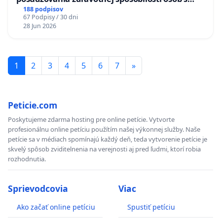
diabetom 1. a 2. typu pri prijímaní do
188 podpisov
67 Podpisy / 30 dni
Policajného zboru SR
28 Jun 2026
1
2
3
4
5
6
7
»
Peticie.com
Poskytujeme zdarma hosting pre online petície. Vytvorte
profesionálnu online petíciu použítím našej výkonnej služby. Naše
petície sa v médiach spomínajú každý deň, teda vytvorenie petície je
skvelý spôsob zviditelnenia na verejnosti aj pred ľudmi, ktorí robia
rozhodnutia.
Sprievodcovia
Viac
Ako začať online petíciu
Spustiť petíciu