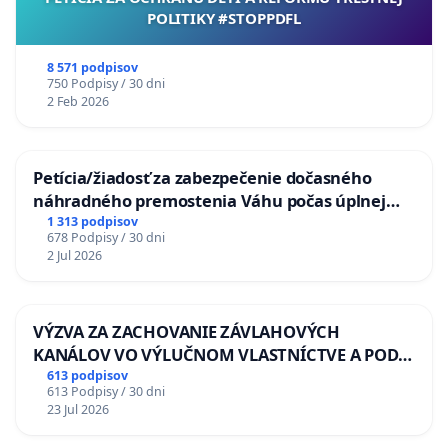
POLITIKY #STOPPDFL
8 571 podpisov
750 Podpisy / 30 dni
2 Feb 2026
Petícia/žiadosť za zabezpečenie dočasného
náhradného premostenia Váhu počas úplnej
uzávery Vážskeho mosta v Komárne
1 313 podpisov
678 Podpisy / 30 dni
2 Jul 2026
VÝZVA ZA ZACHOVANIE ZÁVLAHOVÝCH
KANÁLOV VO VÝLUČNOM VLASTNÍCTVE A POD
KONTROLOU SLOVENSKEJ REPUBLIKY & žiadosť
613 podpisov
613 Podpisy / 30 dni
na riešenie zanedbaného stavu závlahových a
23 Jul 2026
odvodňovacích kanálov na Slovensku