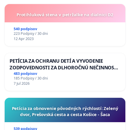
Protihluková stena v petržalke na dialnici D2
540 podpisov
223 Podpisy / 30 dni
12 Apr 2023
PETÍCIA ZA OCHRANU DETÍ A VYVODENIE
ZODPOVEDNOSTI ZA DLHOROČNÚ NEČINNOSŤ
A ZLYHANIE ŠTÁTU
483 podpisov
185 Podpisy / 30 dni
7 Jul 2026
​Petícia za obnovenie pôvodných rýchlostí: Zelený
dvor, Prešovská cesta a cesta Košice - Šaca
539 podpisov