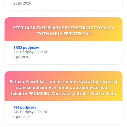
23 Jul 2026
PETÍCIA ZA EXEMPLÁRNE POTRESTANIE TVORCOV
"ZOZNAMU NEPRIATEĽOV"!
1 052 podpisov
275 Podpisy / 30 dni
5 Jul 2026
Petícia: Nesúhlas s umiestnením výstavby čerpacej
stanice pohonných hmôt s autoumyvárňou v
lokalite PROMCEN, Chorvátsky Grob - Čierna Voda
784 podpisov
249 Podpisy / 30 dni
8 Jun 2026