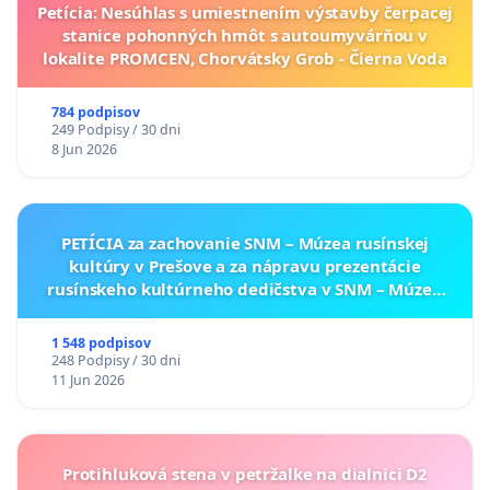
Petícia: Nesúhlas s umiestnením výstavby čerpacej
stanice pohonných hmôt s autoumyvárňou v
lokalite PROMCEN, Chorvátsky Grob - Čierna Voda
784 podpisov
249 Podpisy / 30 dni
8 Jun 2026
PETÍCIA za zachovanie SNM – Múzea rusínskej
kultúry v Prešove a za nápravu prezentácie
rusínskeho kultúrneho dedičstva v SNM – Múzeu
ukrajinskej kultúry vo Svidníku
1 548 podpisov
248 Podpisy / 30 dni
11 Jun 2026
Protihluková stena v petržalke na dialnici D2