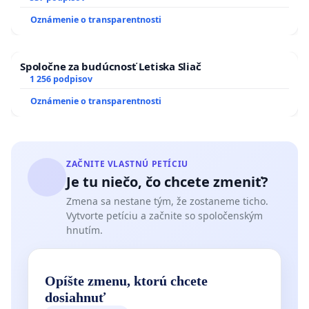
zanedbaného stavu závlahových a odvodňovacích
Oznámenie o transparentnosti
kanálov na Slovensku
Spoločne za budúcnosť Letiska Sliač
1 256 podpisov
Oznámenie o transparentnosti
ZAČNITE VLASTNÚ PETÍCIU
Je tu niečo, čo chcete zmeniť?
Zmena sa nestane tým, že zostaneme ticho.
Vytvorte petíciu a začnite so spoločenským
hnutím.
Opíšte zmenu, ktorú chcete
dosiahnuť