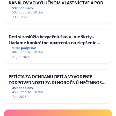
KANÁLOV VO VÝLUČNOM VLASTNÍCTVE A POD
KONTROLOU SLOVENSKEJ REPUBLIKY & žiadosť
537 podpisov
537 Podpisy / 30 dni
na riešenie zanedbaného stavu závlahových a
23 Jul 2026
odvodňovacích kanálov na Slovensku
Deti si zaslúžia bezpečnú školu, nie škrty -
žiadame konkrétne opatrenia na zlepšenie
situácie v školstve
1 918 podpisov
482 Podpisy / 30 dni
21 Jun 2026
PETÍCIA ZA OCHRANU DETÍ A VYVODENIE
ZODPOVEDNOSTI ZA DLHOROČNÚ NEČINNOSŤ
A ZLYHANIE ŠTÁTU
459 podpisov
459 Podpisy / 30 dni
7 Jul 2026