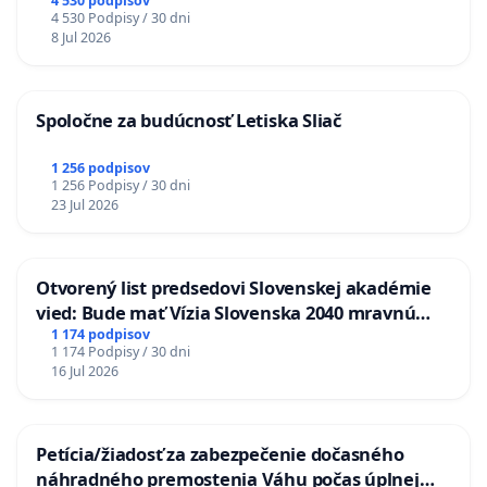
stanici Púchov
4 530 podpisov
4 530 Podpisy / 30 dni
8 Jul 2026
Spoločne za budúcnosť Letiska Sliač
1 256 podpisov
1 256 Podpisy / 30 dni
23 Jul 2026
Otvorený list predsedovi Slovenskej akadémie
vied: Bude mať Vízia Slovenska 2040 mravnú
chrbticu?
1 174 podpisov
1 174 Podpisy / 30 dni
16 Jul 2026
Petícia/žiadosť za zabezpečenie dočasného
náhradného premostenia Váhu počas úplnej