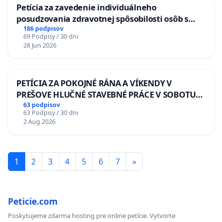
Petícia za zavedenie individuálneho
posudzovania zdravotnej spôsobilosti osôb s
diabetom 1. a 2. typu pri prijímaní do
186 podpisov
69 Podpisy / 30 dni
Policajného zboru SR
28 Jun 2026
PETÍCIA ZA POKOJNÉ RÁNA A VÍKENDY V
PREŠOVE HLUČNÉ STAVEBNÉ PRÁCE V SOBOTU
LEN OD 9.00 DO 13.00 HOD., CEZ PRACOVNÝ
63 podpisov
63 Podpisy / 30 dni
TÝŽDEŇ CIEĽ 8.00 – 18.00 HOD. A PRAVIDELNÁ
2 Aug 2026
KONTROLA STAVBY C-AREA NA
ĎUMBIERSKEJ/MAGU
1
2
3
4
5
6
7
»
Peticie.com
Poskytujeme zdarma hosting pre online petície. Vytvorte