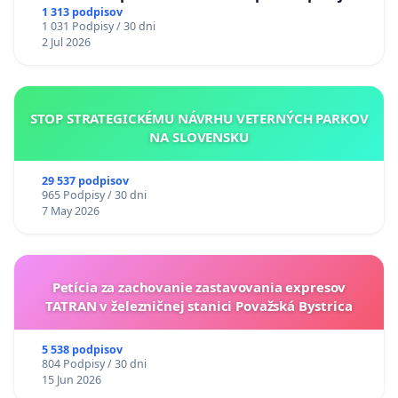
uzávery Vážskeho mosta v Komárne
1 313 podpisov
1 031 Podpisy / 30 dni
2 Jul 2026
STOP STRATEGICKÉMU NÁVRHU VETERNÝCH PARKOV
NA SLOVENSKU
29 537 podpisov
965 Podpisy / 30 dni
7 May 2026
Petícia za zachovanie zastavovania expresov
TATRAN v železničnej stanici Považská Bystrica
5 538 podpisov
804 Podpisy / 30 dni
15 Jun 2026