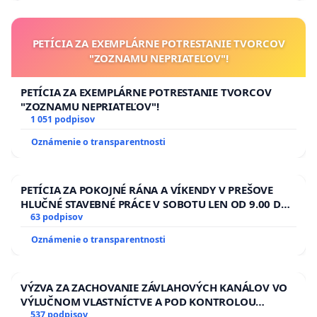
PETÍCIA ZA EXEMPLÁRNE POTRESTANIE TVORCOV
"ZOZNAMU NEPRIATEĽOV"!
PETÍCIA ZA EXEMPLÁRNE POTRESTANIE TVORCOV
"ZOZNAMU NEPRIATEĽOV"!
1 051 podpisov
Oznámenie o transparentnosti
PETÍCIA ZA POKOJNÉ RÁNA A VÍKENDY V PREŠOVE
HLUČNÉ STAVEBNÉ PRÁCE V SOBOTU LEN OD 9.00 DO
13.00 HOD., CEZ PRACOVNÝ TÝŽDEŇ CIEĽ 8.00 – 18.00
63 podpisov
HOD. A PRAVIDELNÁ KONTROLA STAVBY C-AREA NA
Oznámenie o transparentnosti
ĎUMBIERSKEJ/MAGU
VÝZVA ZA ZACHOVANIE ZÁVLAHOVÝCH KANÁLOV VO
VÝLUČNOM VLASTNÍCTVE A POD KONTROLOU
SLOVENSKEJ REPUBLIKY & žiadosť na riešenie
537 podpisov