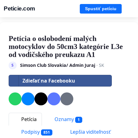
Peticie.com
Spustiť petíciu
Petícia o oslobodení malých
motocyklov do 50cm3 kategórie L3e
od vodičského preukazu A1
Simson Club Slovakia/ Admin Juraj
· SK
S
Zdieľať na Facebooku
Petícia
Oznamy
1
Podpisy
Lepšia viditeľnosť
851