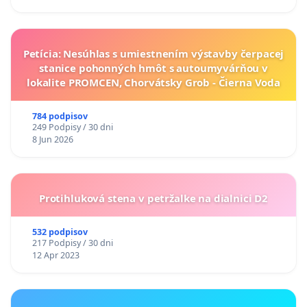
Petícia: Nesúhlas s umiestnením výstavby čerpacej
stanice pohonných hmôt s autoumyvárňou v
lokalite PROMCEN, Chorvátsky Grob - Čierna Voda
784 podpisov
249 Podpisy / 30 dni
8 Jun 2026
Protihluková stena v petržalke na dialnici D2
532 podpisov
217 Podpisy / 30 dni
12 Apr 2023