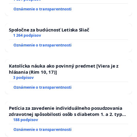
Oznámenie o transparentnosti
Spoločne za budúcnosť Letiska Sliač
1 264 podpisov
Oznámenie o transparentnosti
Katolícka náuka ako povinný predmet [Viera je z
hlásania (Rim 10, 17)]
3 podpisov
Oznámenie o transparentnosti
Petícia za zavedenie individuálneho posudzovania
zdravotnej spôsobilosti osôb s diabetom 1. a 2. typu
pri prijímaní do Policajného zboru SR
188 podpisov
Oznámenie o transparentnosti