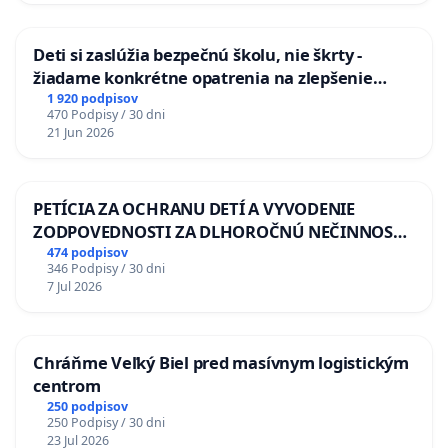
Deti si zaslúžia bezpečnú školu, nie škrty -
žiadame konkrétne opatrenia na zlepšenie
situácie v školstve
1 920 podpisov
470 Podpisy / 30 dni
21 Jun 2026
PETÍCIA ZA OCHRANU DETÍ A VYVODENIE
ZODPOVEDNOSTI ZA DLHOROČNÚ NEČINNOSŤ
A ZLYHANIE ŠTÁTU
474 podpisov
346 Podpisy / 30 dni
7 Jul 2026
Chráňme Veľký Biel pred masívnym logistickým
centrom
250 podpisov
250 Podpisy / 30 dni
23 Jul 2026