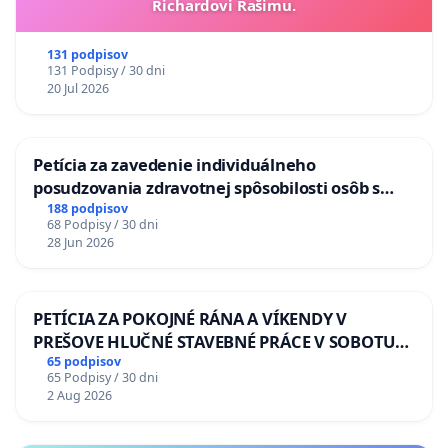
Richardovi Rašimu.
131 podpisov
131 Podpisy / 30 dni
20 Jul 2026
Petícia za zavedenie individuálneho
posudzovania zdravotnej spôsobilosti osôb s
diabetom 1. a 2. typu pri prijímaní do
188 podpisov
68 Podpisy / 30 dni
Policajného zboru SR
28 Jun 2026
PETÍCIA ZA POKOJNÉ RÁNA A VÍKENDY V
PREŠOVE HLUČNÉ STAVEBNÉ PRÁCE V SOBOTU
LEN OD 9.00 DO 13.00 HOD., CEZ PRACOVNÝ
65 podpisov
65 Podpisy / 30 dni
TÝŽDEŇ CIEĽ 8.00 – 18.00 HOD. A PRAVIDELNÁ
2 Aug 2026
KONTROLA STAVBY C-AREA NA
ĎUMBIERSKEJ/MAGU