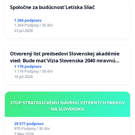
Spoločne za budúcnosť Letiska Sliač
1 264 podpisov
1 264 Podpisy / 30 dni
23 Jul 2026
Otvorený list predsedovi Slovenskej akadémie
vied: Bude mať Vízia Slovenska 2040 mravnú
chrbticu?
1 176 podpisov
1 176 Podpisy / 30 dni
16 Jul 2026
STOP STRATEGICKÉMU NÁVRHU VETERNÝCH PARKOV
NA SLOVENSKU
29 577 podpisov
970 Podpisy / 30 dni
7 May 2026