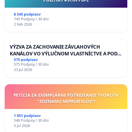
8 545 podpisov
745 Podpisy / 30 dni
2 Feb 2026
VÝZVA ZA ZACHOVANIE ZÁVLAHOVÝCH
KANÁLOV VO VÝLUČNOM VLASTNÍCTVE A POD
KONTROLOU SLOVENSKEJ REPUBLIKY & žiadosť
575 podpisov
575 Podpisy / 30 dni
na riešenie zanedbaného stavu závlahových a
23 Jul 2026
odvodňovacích kanálov na Slovensku
PETÍCIA ZA EXEMPLÁRNE POTRESTANIE TVORCOV
"ZOZNAMU NEPRIATEĽOV"!
1 051 podpisov
548 Podpisy / 30 dni
5 Jul 2026