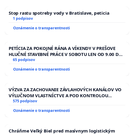
Stop rastu spotreby vody v Bratislave, peticia
1 podpisov
Oznámenie o transparentnosti
PETÍCIA ZA POKOJNÉ RÁNA A VÍKENDY V PREŠOVE
HLUČNÉ STAVEBNÉ PRÁCE V SOBOTU LEN OD 9.00 DO
13.00 HOD., CEZ PRACOVNÝ TÝŽDEŇ CIEĽ 8.00 – 18.00
65 podpisov
HOD. A PRAVIDELNÁ KONTROLA STAVBY C-AREA NA
Oznámenie o transparentnosti
ĎUMBIERSKEJ/MAGU
VÝZVA ZA ZACHOVANIE ZÁVLAHOVÝCH KANÁLOV VO
VÝLUČNOM VLASTNÍCTVE A POD KONTROLOU
SLOVENSKEJ REPUBLIKY & žiadosť na riešenie
575 podpisov
zanedbaného stavu závlahových a odvodňovacích
Oznámenie o transparentnosti
kanálov na Slovensku
Chráňme Veľký Biel pred masívnym logistickým