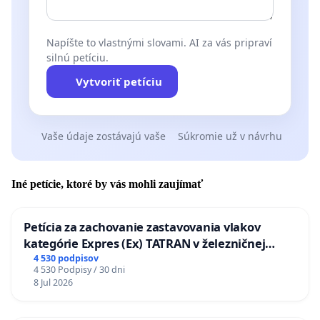
Napíšte to vlastnými slovami. AI za vás pripraví
silnú petíciu.
Vytvoriť petíciu
Vaše údaje zostávajú vaše
Súkromie už v návrhu
Iné petície, ktoré by vás mohli zaujímať
Petícia za zachovanie zastavovania vlakov
kategórie Expres (Ex) TATRAN v železničnej
stanici Púchov
4 530 podpisov
4 530 Podpisy / 30 dni
8 Jul 2026