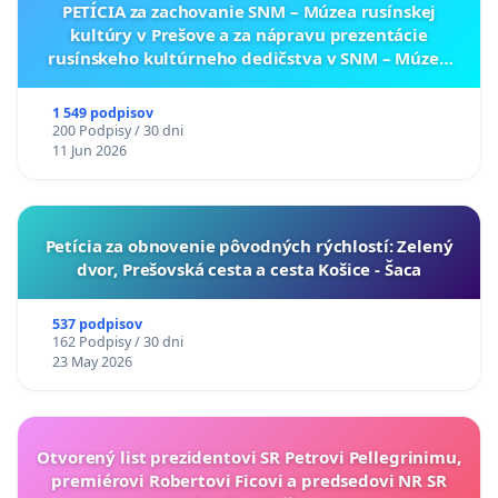
PETÍCIA za zachovanie SNM – Múzea rusínskej
kultúry v Prešove a za nápravu prezentácie
rusínskeho kultúrneho dedičstva v SNM – Múzeu
ukrajinskej kultúry vo Svidníku
1 549 podpisov
200 Podpisy / 30 dni
11 Jun 2026
​Petícia za obnovenie pôvodných rýchlostí: Zelený
dvor, Prešovská cesta a cesta Košice - Šaca
537 podpisov
162 Podpisy / 30 dni
23 May 2026
Otvorený list prezidentovi SR Petrovi Pellegrinimu,
premiérovi Robertovi Ficovi a predsedovi NR SR