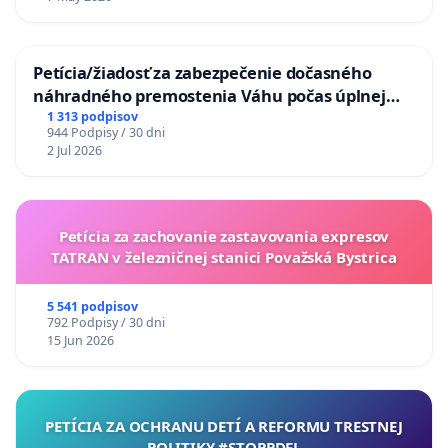
Petícia/žiadosť za zabezpečenie dočasného
náhradného premostenia Váhu počas úplnej
uzávery Vážskeho mosta v Komárne
1 313 podpisov
944 Podpisy / 30 dni
2 Jul 2026
Petícia za zachovanie zastavovania expresov
TATRAN v železničnej stanici Považská Bystrica
5 541 podpisov
792 Podpisy / 30 dni
15 Jun 2026
PETÍCIA ZA OCHRANU DETÍ A REFORMU TRESTNEJ
POLITIKY #STOPPDFL