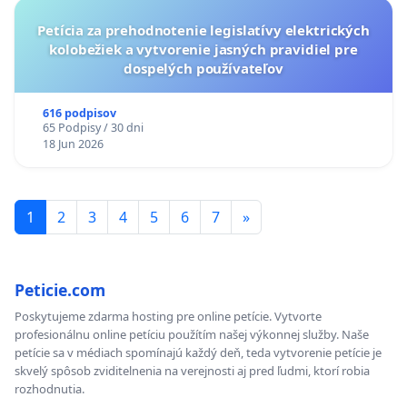
Petícia za prehodnotenie legislatívy elektrických
kolobežiek a vytvorenie jasných pravidiel pre
dospelých používateľov
616 podpisov
65 Podpisy / 30 dni
18 Jun 2026
1
2
3
4
5
6
7
»
Peticie.com
Poskytujeme zdarma hosting pre online petície. Vytvorte
profesionálnu online petíciu použítím našej výkonnej služby. Naše
petície sa v médiach spomínajú každý deň, teda vytvorenie petície je
skvelý spôsob zviditelnenia na verejnosti aj pred ľudmi, ktorí robia
rozhodnutia.