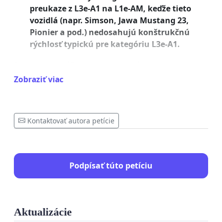
preukaze z L3e-A1 na L1e-AM, keďže tieto
vozidlá (napr. Simson, Jawa Mustang 23,
Pionier a pod.) nedosahujú konštrukčnú
rýchlosť typickú pre kategóriu L3e-A1.
Považujeme súčasné zaradenie týchto motocyklov
za nelogické, zbytočne prísne, ba až diskriminačné.
Zobraziť viac
Povinnosť vlastniť vodičský preukaz skupiny A1 na
vedenie motocykla s objemom pod 50 cm³ nedáva
zmysel, keďže podobné alebo rýchlejšie dopravné
Kontaktovať autora petície
prostriedky – ako elektrické kolobežky, bicykle s
pomocným motorom či samovyvažovacie
zariadenia –
nepodliehajú žiadnym evidenčným ani
Podpísať túto petíciu
vodičským požiadavkám.
Majitelia týchto malých historických motocyklov
Aktualizácie
pritom platia PZP, absolvujú STK a často do svojich