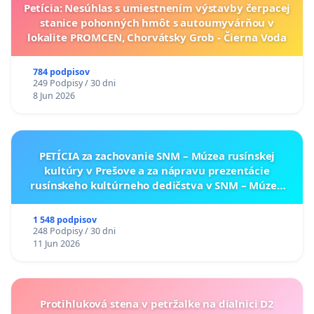
Petícia: Nesúhlas s umiestnením výstavby čerpacej
stanice pohonných hmôt s autoumyvárňou v
lokalite PROMCEN, Chorvátsky Grob - Čierna Voda
784 podpisov
249 Podpisy / 30 dni
8 Jun 2026
PETÍCIA za zachovanie SNM – Múzea rusínskej
kultúry v Prešove a za nápravu prezentácie
rusínskeho kultúrneho dedičstva v SNM – Múzeu
ukrajinskej kultúry vo Svidníku
1 548 podpisov
248 Podpisy / 30 dni
11 Jun 2026
Protihluková stena v petržalke na dialnici D2