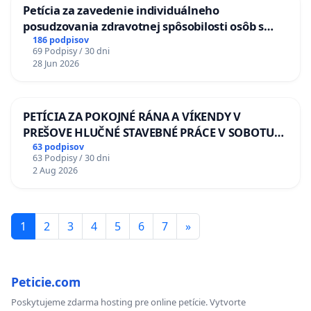
Petícia za zavedenie individuálneho
posudzovania zdravotnej spôsobilosti osôb s
diabetom 1. a 2. typu pri prijímaní do
186 podpisov
69 Podpisy / 30 dni
Policajného zboru SR
28 Jun 2026
PETÍCIA ZA POKOJNÉ RÁNA A VÍKENDY V
PREŠOVE HLUČNÉ STAVEBNÉ PRÁCE V SOBOTU
LEN OD 9.00 DO 13.00 HOD., CEZ PRACOVNÝ
63 podpisov
63 Podpisy / 30 dni
TÝŽDEŇ CIEĽ 8.00 – 18.00 HOD. A PRAVIDELNÁ
2 Aug 2026
KONTROLA STAVBY C-AREA NA
ĎUMBIERSKEJ/MAGU
1
2
3
4
5
6
7
»
Peticie.com
Poskytujeme zdarma hosting pre online petície. Vytvorte