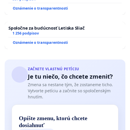
zanedbaného stavu závlahových a odvodňovacích
Oznámenie o transparentnosti
kanálov na Slovensku
Spoločne za budúcnosť Letiska Sliač
1 256 podpisov
Oznámenie o transparentnosti
ZAČNITE VLASTNÚ PETÍCIU
Je tu niečo, čo chcete zmeniť?
Zmena sa nestane tým, že zostaneme ticho.
Vytvorte petíciu a začnite so spoločenským
hnutím.
Opíšte zmenu, ktorú chcete
dosiahnuť