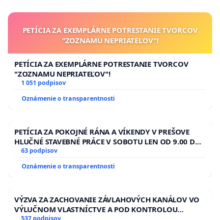
PETÍCIA ZA EXEMPLÁRNE POTRESTANIE TVORCOV
"ZOZNAMU NEPRIATEĽOV"!
PETÍCIA ZA EXEMPLÁRNE POTRESTANIE TVORCOV
"ZOZNAMU NEPRIATEĽOV"!
1 051 podpisov
Oznámenie o transparentnosti
PETÍCIA ZA POKOJNÉ RÁNA A VÍKENDY V PREŠOVE
HLUČNÉ STAVEBNÉ PRÁCE V SOBOTU LEN OD 9.00 DO
13.00 HOD., CEZ PRACOVNÝ TÝŽDEŇ CIEĽ 8.00 – 18.00
63 podpisov
HOD. A PRAVIDELNÁ KONTROLA STAVBY C-AREA NA
Oznámenie o transparentnosti
ĎUMBIERSKEJ/MAGU
VÝZVA ZA ZACHOVANIE ZÁVLAHOVÝCH KANÁLOV VO
VÝLUČNOM VLASTNÍCTVE A POD KONTROLOU
SLOVENSKEJ REPUBLIKY & žiadosť na riešenie
537 podpisov