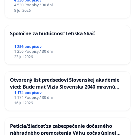
stanici Púchov
4 530 podpisov
4 530 Podpisy / 30 dni
8 Jul 2026
Spoločne za budúcnosť Letiska Sliač
1 256 podpisov
1 256 Podpisy / 30 dni
23 Jul 2026
Otvorený list predsedovi Slovenskej akadémie
vied: Bude mať Vízia Slovenska 2040 mravnú
chrbticu?
1 174 podpisov
1 174 Podpisy / 30 dni
16 Jul 2026
Petícia/žiadosť za zabezpečenie dočasného
náhradného premostenia Váhu počas úplnej