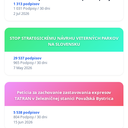
uzávery Vážskeho mosta v Komárne
1 313 podpisov
1 031 Podpisy / 30 dni
2 Jul 2026
STOP STRATEGICKÉMU NÁVRHU VETERNÝCH PARKOV
NA SLOVENSKU
29 537 podpisov
965 Podpisy / 30 dni
7 May 2026
Petícia za zachovanie zastavovania expresov
TATRAN v železničnej stanici Považská Bystrica
5 538 podpisov
804 Podpisy / 30 dni
15 Jun 2026