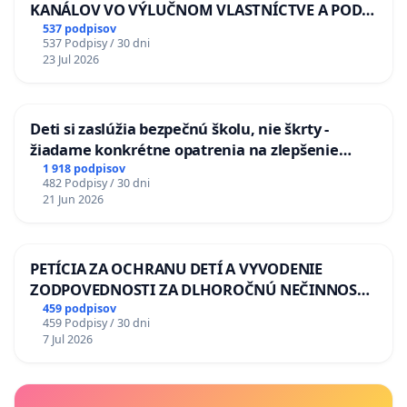
KANÁLOV VO VÝLUČNOM VLASTNÍCTVE A POD
KONTROLOU SLOVENSKEJ REPUBLIKY & žiadosť
537 podpisov
537 Podpisy / 30 dni
na riešenie zanedbaného stavu závlahových a
23 Jul 2026
odvodňovacích kanálov na Slovensku
Deti si zaslúžia bezpečnú školu, nie škrty -
žiadame konkrétne opatrenia na zlepšenie
situácie v školstve
1 918 podpisov
482 Podpisy / 30 dni
21 Jun 2026
PETÍCIA ZA OCHRANU DETÍ A VYVODENIE
ZODPOVEDNOSTI ZA DLHOROČNÚ NEČINNOSŤ
A ZLYHANIE ŠTÁTU
459 podpisov
459 Podpisy / 30 dni
7 Jul 2026