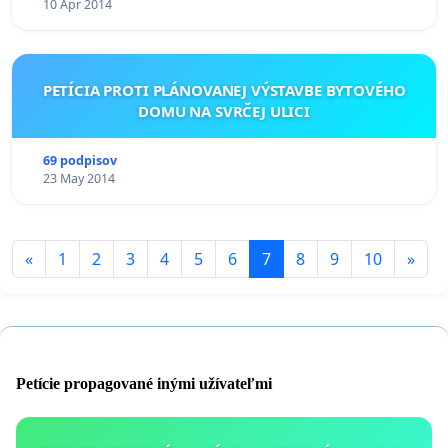
10 Apr 2014
PETÍCIA PROTI PLÁNOVANEJ VÝSTAVBE BYTOVÉHO
DOMU NA SVRČEJ ULICI
69 podpisov
23 May 2014
«
1
2
3
4
5
6
7
8
9
10
»
Petície propagované inými užívateľmi