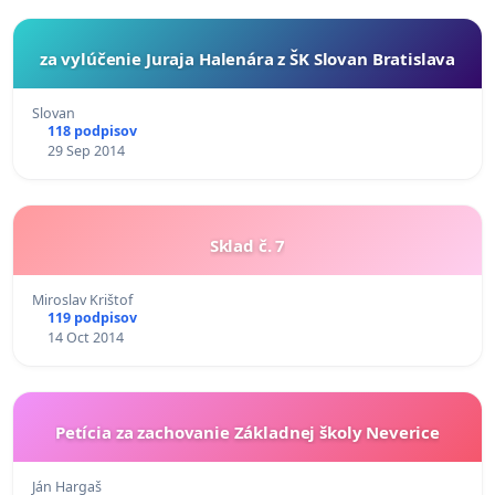
za vylúčenie Juraja Halenára z ŠK Slovan Bratislava
Slovan
118 podpisov
29 Sep 2014
Sklad č. 7
Miroslav Krištof
119 podpisov
14 Oct 2014
Petícia za zachovanie Základnej školy Neverice
Ján Hargaš