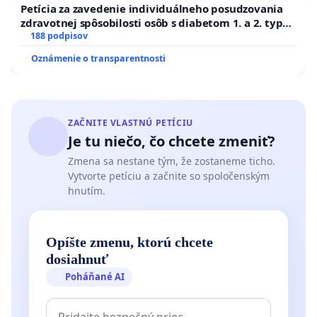
Petícia za zavedenie individuálneho posudzovania
zdravotnej spôsobilosti osôb s diabetom 1. a 2. typu
pri prijímaní do Policajného zboru SR
188 podpisov
Oznámenie o transparentnosti
ZAČNITE VLASTNÚ PETÍCIU
Je tu niečo, čo chcete zmeniť?
Zmena sa nestane tým, že zostaneme ticho.
Vytvorte petíciu a začnite so spoločenským
hnutím.
Opíšte zmenu, ktorú chcete
dosiahnuť
Poháňané AI