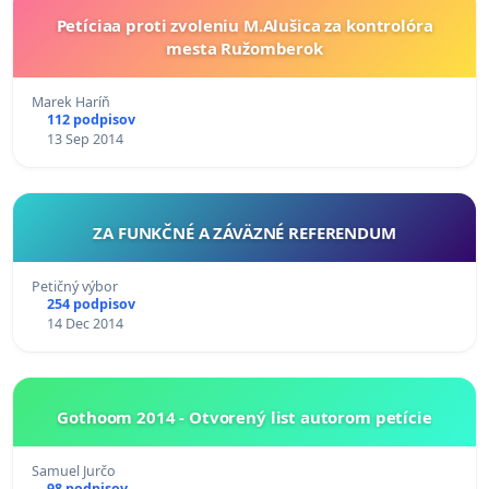
Petíciaa proti zvoleniu M.Alušica za kontrolóra
mesta Ružomberok
Marek Haríň
112 podpisov
13 Sep 2014
ZA FUNKČNÉ A ZÁVÄZNÉ REFERENDUM
Petičný výbor
254 podpisov
14 Dec 2014
Gothoom 2014 - Otvorený list autorom petície
Samuel Jurčo
98 podpisov