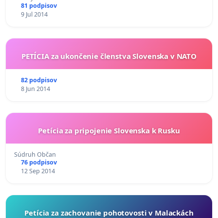
81 podpisov
9 Jul 2014
PETÍCIA za ​ukončenie členstva Slovenska v NATO
82 podpisov
8 Jun 2014
Petícia za pripojenie Slovenska k Rusku
Súdruh Občan
76 podpisov
12 Sep 2014
Petícia za zachovanie pohotovosti v Malackách