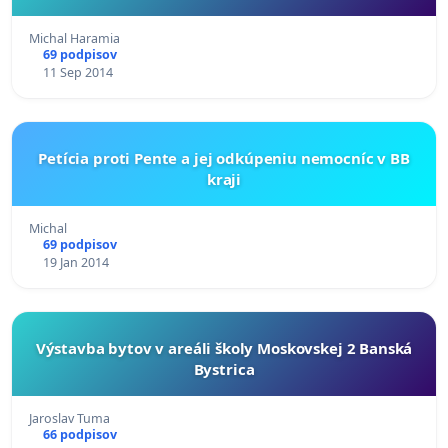
Michal Haramia
69 podpisov
11 Sep 2014
Petícia proti Pente a jej odkúpeniu nemocníc v BB
kraji
Michal
69 podpisov
19 Jan 2014
Výstavba bytov v areáli školy Moskovskej 2 Banská
Bystrica
Jaroslav Tuma
66 podpisov