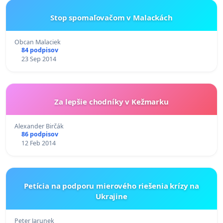
Stop spomaľovačom v Malackách
Obcan Malaciek
84 podpisov
23 Sep 2014
Za lepšie chodníky v Kežmarku
Alexander Birčák
86 podpisov
12 Feb 2014
Petícia na podporu mierového riešenia krízy na
Ukrajine
Peter Jarunek