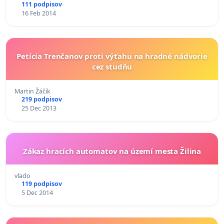
111 podpisov
16 Feb 2014
Petícia Trenčanov proti výťahu na hradné nádvorie
cez studňu
Martin Žáčik
219 podpisov
25 Dec 2013
Zákaz hracích automatov na území mesta Žilina
vlado
119 podpisov
5 Dec 2014