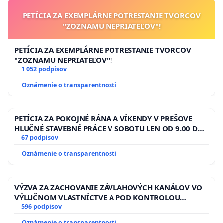
PETÍCIA ZA EXEMPLÁRNE POTRESTANIE TVORCOV
"ZOZNAMU NEPRIATEĽOV"!
PETÍCIA ZA EXEMPLÁRNE POTRESTANIE TVORCOV
"ZOZNAMU NEPRIATEĽOV"!
1 052 podpisov
Oznámenie o transparentnosti
PETÍCIA ZA POKOJNÉ RÁNA A VÍKENDY V PREŠOVE
HLUČNÉ STAVEBNÉ PRÁCE V SOBOTU LEN OD 9.00 DO
13.00 HOD., CEZ PRACOVNÝ TÝŽDEŇ CIEĽ 8.00 – 18.00
67 podpisov
HOD. A PRAVIDELNÁ KONTROLA STAVBY C-AREA NA
Oznámenie o transparentnosti
ĎUMBIERSKEJ/MAGU
VÝZVA ZA ZACHOVANIE ZÁVLAHOVÝCH KANÁLOV VO
VÝLUČNOM VLASTNÍCTVE A POD KONTROLOU
SLOVENSKEJ REPUBLIKY & žiadosť na riešenie
596 podpisov
zanedbaného stavu závlahových a odvodňovacích
Oznámenie o transparentnosti