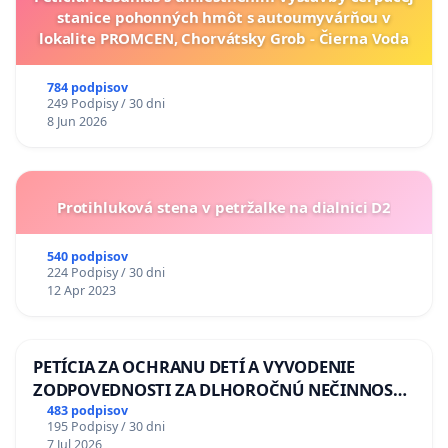
stanice pohonných hmôt s autoumyvárňou v
lokalite PROMCEN, Chorvátsky Grob - Čierna Voda
784 podpisov
249 Podpisy / 30 dni
8 Jun 2026
Protihluková stena v petržalke na dialnici D2
540 podpisov
224 Podpisy / 30 dni
12 Apr 2023
PETÍCIA ZA OCHRANU DETÍ A VYVODENIE
ZODPOVEDNOSTI ZA DLHOROČNÚ NEČINNOSŤ
A ZLYHANIE ŠTÁTU
483 podpisov
195 Podpisy / 30 dni
7 Jul 2026