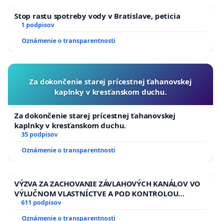
Stop rastu spotreby vody v Bratislave, peticia
1 podpisov
Oznámenie o transparentnosti
Za dokončenie starej prícestnej ťahanovskej
kaplnky v kresťanskom duchu.
Za dokončenie starej prícestnej ťahanovskej
kaplnky v kresťanskom duchu.
35 podpisov
Oznámenie o transparentnosti
VÝZVA ZA ZACHOVANIE ZÁVLAHOVÝCH KANÁLOV VO
VÝLUČNOM VLASTNÍCTVE A POD KONTROLOU
SLOVENSKEJ REPUBLIKY & žiadosť na riešenie
611 podpisov
zanedbaného stavu závlahových a odvodňovacích
Oznámenie o transparentnosti