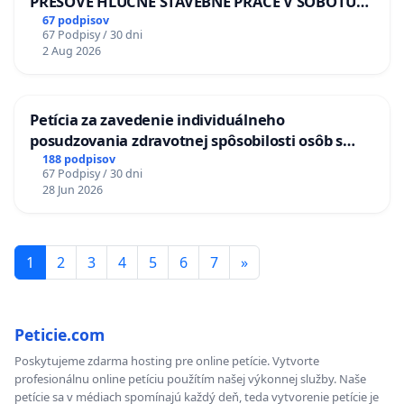
PREŠOVE HLUČNÉ STAVEBNÉ PRÁCE V SOBOTU
LEN OD 9.00 DO 13.00 HOD., CEZ PRACOVNÝ
67 podpisov
67 Podpisy / 30 dni
TÝŽDEŇ CIEĽ 8.00 – 18.00 HOD. A PRAVIDELNÁ
2 Aug 2026
KONTROLA STAVBY C-AREA NA
ĎUMBIERSKEJ/MAGU
Petícia za zavedenie individuálneho
posudzovania zdravotnej spôsobilosti osôb s
diabetom 1. a 2. typu pri prijímaní do
188 podpisov
67 Podpisy / 30 dni
Policajného zboru SR
28 Jun 2026
1
2
3
4
5
6
7
»
Peticie.com
Poskytujeme zdarma hosting pre online petície. Vytvorte
profesionálnu online petíciu použítím našej výkonnej služby. Naše
petície sa v médiach spomínajú každý deň, teda vytvorenie petície je