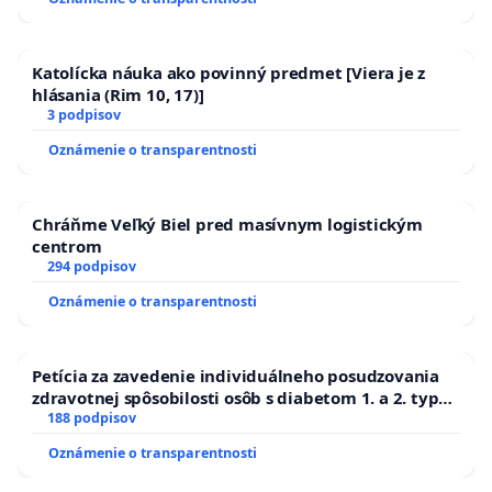
Katolícka náuka ako povinný predmet [Viera je z
hlásania (Rim 10, 17)]
3 podpisov
Oznámenie o transparentnosti
Chráňme Veľký Biel pred masívnym logistickým
centrom
294 podpisov
Oznámenie o transparentnosti
Petícia za zavedenie individuálneho posudzovania
zdravotnej spôsobilosti osôb s diabetom 1. a 2. typu
pri prijímaní do Policajného zboru SR
188 podpisov
Oznámenie o transparentnosti