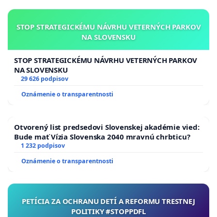
STOP STRATEGICKÉMU NÁVRHU VETERNÝCH PARKOV
NA SLOVENSKU
Za peticiu kona
STOP STRATEGICKÉMU NÁVRHU VETERNÝCH PARKOV
NA SLOVENSKU
29 626 podpisov
Ivan Matusik/ Razzle
Oznámenie o transparentnosti
P.O.Box 70, 827 70 Bratislava 212
Otvorený list predsedovi Slovenskej akadémie vied:
Bude mať Vízia Slovenska 2040 mravnú chrbticu?
1 232 podpisov
Oznámenie o transparentnosti
PETÍCIA ZA OCHRANU DETÍ A REFORMU TRESTNEJ
POLITIKY #STOPPDFL