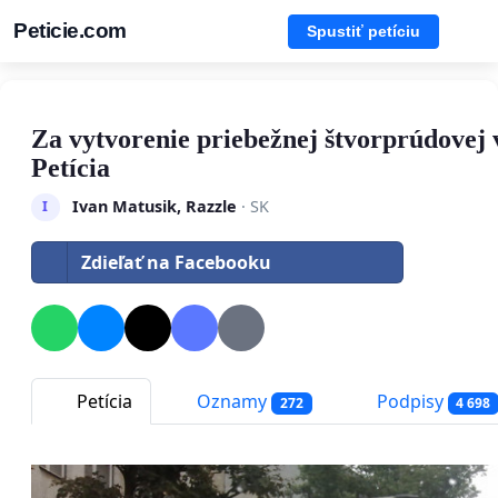
Peticie.com
Spustiť petíciu
Za vytvorenie priebežnej štvorprúdovej 
Petícia
Ivan Matusik, Razzle
· SK
I
Zdieľať na Facebooku
Petícia
Oznamy
Podpisy
272
4 698