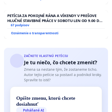
kanálov na Slovensku
PETÍCIA ZA POKOJNÉ RÁNA A VÍKENDY V PREŠOVE
HLUČNÉ STAVEBNÉ PRÁCE V SOBOTU LEN OD 9.00 DO
13.00 HOD., CEZ PRACOVNÝ TÝŽDEŇ CIEĽ 8.00 – 18.00
67 podpisov
HOD. A PRAVIDELNÁ KONTROLA STAVBY C-AREA NA
Oznámenie o transparentnosti
ĎUMBIERSKEJ/MAGU
ZAČNITE VLASTNÚ PETÍCIU
Je tu niečo, čo chcete zmeniť?
Zmena sa nestane tým, že zostaneme ticho.
Autor tejto petície sa postavil a podnikol kroky.
Spravíte to isté?
Opíšte zmenu, ktorú chcete
dosiahnuť
Poháňané AI