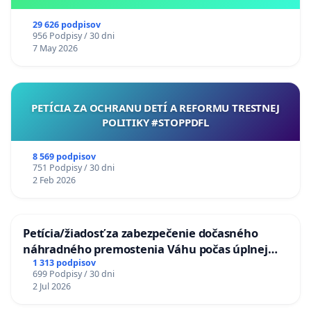
29 626 podpisov
956 Podpisy / 30 dni
7 May 2026
PETÍCIA ZA OCHRANU DETÍ A REFORMU TRESTNEJ
POLITIKY #STOPPDFL
8 569 podpisov
751 Podpisy / 30 dni
2 Feb 2026
Petícia/žiadosť za zabezpečenie dočasného
náhradného premostenia Váhu počas úplnej
uzávery Vážskeho mosta v Komárne
1 313 podpisov
699 Podpisy / 30 dni
2 Jul 2026