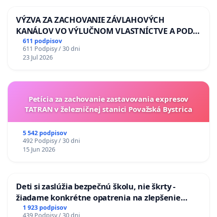
VÝZVA ZA ZACHOVANIE ZÁVLAHOVÝCH
KANÁLOV VO VÝLUČNOM VLASTNÍCTVE A POD
KONTROLOU SLOVENSKEJ REPUBLIKY & žiadosť
611 podpisov
611 Podpisy / 30 dni
na riešenie zanedbaného stavu závlahových a
23 Jul 2026
odvodňovacích kanálov na Slovensku
Petícia za zachovanie zastavovania expresov
TATRAN v železničnej stanici Považská Bystrica
5 542 podpisov
492 Podpisy / 30 dni
15 Jun 2026
Deti si zaslúžia bezpečnú školu, nie škrty -
žiadame konkrétne opatrenia na zlepšenie
situácie v školstve
1 923 podpisov
439 Podpisy / 30 dni