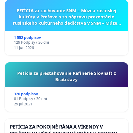
PETÍCIA za zachovanie SNM – Múzea rusínskej
kultúry v Prešove a za nápravu prezentácie
rusínskeho kultúrneho dedičstva v SNM – Múzeu
ukrajinskej kultúry vo Svidníku
1 552 podpisov
129 Podpisy / 30 dni
11 Jun 2026
Peticia za prestahovanie Rafinerie Slovnaft z
Bratislavy
320 podpisov
81 Podpisy / 30 dni
29 Jul 2021
PETÍCIA ZA POKOJNÉ RÁNA A VÍKENDY V