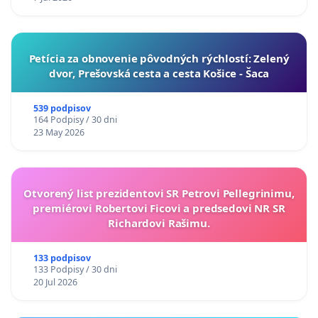
​Petícia za obnovenie pôvodných rýchlostí: Zelený
dvor, Prešovská cesta a cesta Košice - Šaca
539 podpisov
164 Podpisy / 30 dni
23 May 2026
Otvorený list prezidentovi SR Petrovi Pellegrinimu,
premiérovi Robertovi Ficovi a predsedovi NR SR
Richardovi Rašimu.
133 podpisov
133 Podpisy / 30 dni
20 Jul 2026