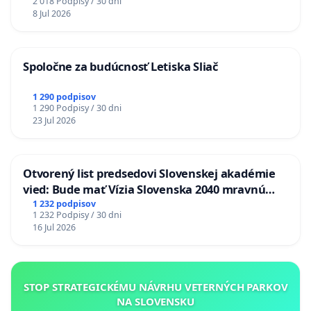
2 018 Podpisy / 30 dni
8 Jul 2026
Spoločne za budúcnosť Letiska Sliač
1 290 podpisov
1 290 Podpisy / 30 dni
23 Jul 2026
Otvorený list predsedovi Slovenskej akadémie
vied: Bude mať Vízia Slovenska 2040 mravnú
chrbticu?
1 232 podpisov
1 232 Podpisy / 30 dni
16 Jul 2026
STOP STRATEGICKÉMU NÁVRHU VETERNÝCH PARKOV
NA SLOVENSKU