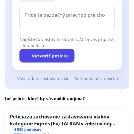
Napíšte to vlastnými slovami. AI za vás pripraví
silnú petíciu.
Vytvoriť petíciu
Vaše údaje zostávajú vaše
Súkromie už v návrhu
Iné petície, ktoré by vás mohli zaujímať
Petícia za zachovanie zastavovania vlakov
kategórie Expres (Ex) TATRAN v železničnej
stanici Púchov
4 530 podpisov