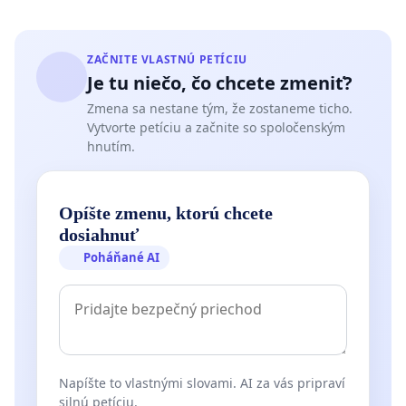
ZAČNITE VLASTNÚ PETÍCIU
Je tu niečo, čo chcete zmeniť?
Zmena sa nestane tým, že zostaneme ticho.
Vytvorte petíciu a začnite so spoločenským
hnutím.
Opíšte zmenu, ktorú chcete
dosiahnuť
Poháňané AI
Napíšte to vlastnými slovami. AI za vás pripraví
silnú petíciu.