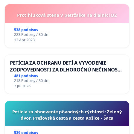
Protihluková stena v petržalke na dialnici D2
538 podpisov
223 Podpisy / 30 dni
12 Apr 2023
PETÍCIA ZA OCHRANU DETÍ A VYVODENIE
ZODPOVEDNOSTI ZA DLHOROČNÚ NEČINNOSŤ
A ZLYHANIE ŠTÁTU
481 podpisov
218 Podpisy / 30 dni
7 Jul 2026
​Petícia za obnovenie pôvodných rýchlostí: Zelený
dvor, Prešovská cesta a cesta Košice - Šaca
539 podpisov