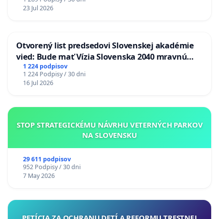
23 Jul 2026
Otvorený list predsedovi Slovenskej akadémie
vied: Bude mať Vízia Slovenska 2040 mravnú
chrbticu?
1 224 podpisov
1 224 Podpisy / 30 dni
16 Jul 2026
STOP STRATEGICKÉMU NÁVRHU VETERNÝCH PARKOV
NA SLOVENSKU
29 611 podpisov
952 Podpisy / 30 dni
7 May 2026
PETÍCIA ZA OCHRANU DETÍ A REFORMU TRESTNEJ