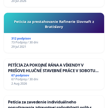
20 Jul 2026
Peticia za prestahovanie Rafinerie Slovnaft z
Bratislavy
312 podpisov
73 Podpisy / 30 dni
29 Jul 2021
PETÍCIA ZA POKOJNÉ RÁNA A VÍKENDY V
PREŠOVE HLUČNÉ STAVEBNÉ PRÁCE V SOBOTU
LEN OD 9.00 DO 13.00 HOD., CEZ PRACOVNÝ
67 podpisov
67 Podpisy / 30 dni
TÝŽDEŇ CIEĽ 8.00 – 18.00 HOD. A PRAVIDELNÁ
2 Aug 2026
KONTROLA STAVBY C-AREA NA
ĎUMBIERSKEJ/MAGU
Petícia za zavedenie individuálneho
posudzovania zdravotnej spôsobilosti osôb s