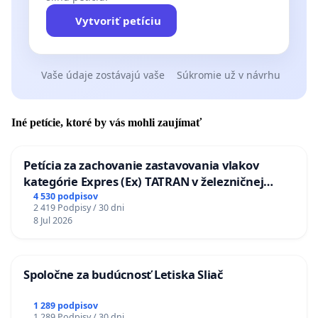
Vytvoriť petíciu
Vaše údaje zostávajú vaše
Súkromie už v návrhu
Iné petície, ktoré by vás mohli zaujímať
Petícia za zachovanie zastavovania vlakov
kategórie Expres (Ex) TATRAN v železničnej
stanici Púchov
4 530 podpisov
2 419 Podpisy / 30 dni
8 Jul 2026
Spoločne za budúcnosť Letiska Sliač
1 289 podpisov
1 289 Podpisy / 30 dni