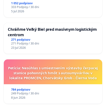
1 052 podpisov
333 Podpisy / 30 dni
5 Jul 2026
Chráňme Veľký Biel pred masívnym logistickým
centrom
271 podpisov
271 Podpisy / 30 dni
23 Jul 2026
Petícia: Nesúhlas s umiestnením výstavby čerpacej
stanice pohonných hmôt s autoumyvárňou v
lokalite PROMCEN, Chorvátsky Grob - Čierna Voda
784 podpisov
249 Podpisy / 30 dni
8 Jun 2026