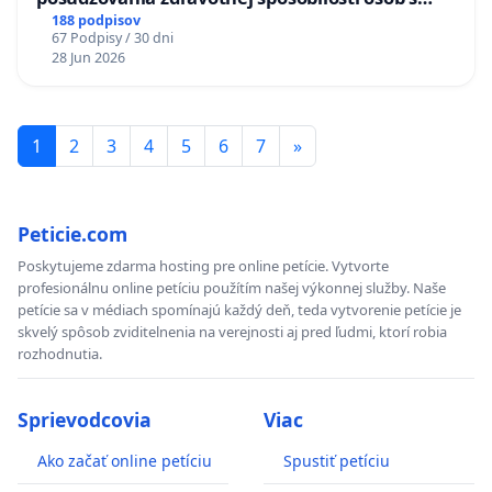
diabetom 1. a 2. typu pri prijímaní do
188 podpisov
67 Podpisy / 30 dni
Policajného zboru SR
28 Jun 2026
1
2
3
4
5
6
7
»
Peticie.com
Poskytujeme zdarma hosting pre online petície. Vytvorte
profesionálnu online petíciu použítím našej výkonnej služby. Naše
petície sa v médiach spomínajú každý deň, teda vytvorenie petície je
skvelý spôsob zviditelnenia na verejnosti aj pred ľudmi, ktorí robia
rozhodnutia.
Sprievodcovia
Viac
Ako začať online petíciu
Spustiť petíciu