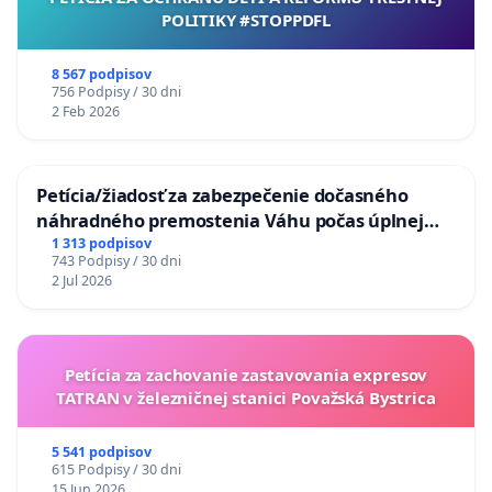
POLITIKY #STOPPDFL
8 567 podpisov
756 Podpisy / 30 dni
2 Feb 2026
Petícia/žiadosť za zabezpečenie dočasného
náhradného premostenia Váhu počas úplnej
uzávery Vážskeho mosta v Komárne
1 313 podpisov
743 Podpisy / 30 dni
2 Jul 2026
Petícia za zachovanie zastavovania expresov
TATRAN v železničnej stanici Považská Bystrica
5 541 podpisov
615 Podpisy / 30 dni
15 Jun 2026