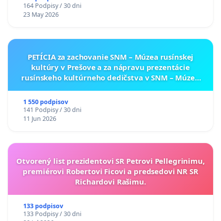
164 Podpisy / 30 dni
23 May 2026
PETÍCIA za zachovanie SNM – Múzea rusínskej
kultúry v Prešove a za nápravu prezentácie
rusínskeho kultúrneho dedičstva v SNM – Múzeu
ukrajinskej kultúry vo Svidníku
1 550 podpisov
141 Podpisy / 30 dni
11 Jun 2026
Otvorený list prezidentovi SR Petrovi Pellegrinimu,
premiérovi Robertovi Ficovi a predsedovi NR SR
Richardovi Rašimu.
133 podpisov
133 Podpisy / 30 dni