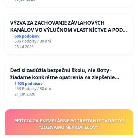
VÝZVA ZA ZACHOVANIE ZÁVLAHOVÝCH
KANÁLOV VO VÝLUČNOM VLASTNÍCTVE A POD
KONTROLOU SLOVENSKEJ REPUBLIKY & žiadosť
606 podpisov
606 Podpisy / 30 dni
na riešenie zanedbaného stavu závlahových a
23 Jul 2026
odvodňovacích kanálov na Slovensku
Deti si zaslúžia bezpečnú školu, nie škrty -
žiadame konkrétne opatrenia na zlepšenie
situácie v školstve
1 923 podpisov
453 Podpisy / 30 dni
21 Jun 2026
PETÍCIA ZA EXEMPLÁRNE POTRESTANIE TVORCOV
"ZOZNAMU NEPRIATEĽOV"!