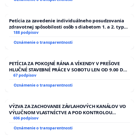
Petícia za zavedenie individuálneho posudzovania
zdravotnej spôsobilosti osôb s diabetom 1. a 2. typu
pri prijímaní do Policajného zboru SR
188 podpisov
Oznámenie o transparentnosti
PETÍCIA ZA POKOJNÉ RÁNA A VÍKENDY V PREŠOVE
HLUČNÉ STAVEBNÉ PRÁCE V SOBOTU LEN OD 9.00 DO
13.00 HOD., CEZ PRACOVNÝ TÝŽDEŇ CIEĽ 8.00 – 18.00
67 podpisov
HOD. A PRAVIDELNÁ KONTROLA STAVBY C-AREA NA
Oznámenie o transparentnosti
ĎUMBIERSKEJ/MAGU
VÝZVA ZA ZACHOVANIE ZÁVLAHOVÝCH KANÁLOV VO
VÝLUČNOM VLASTNÍCTVE A POD KONTROLOU
SLOVENSKEJ REPUBLIKY & žiadosť na riešenie
606 podpisov
zanedbaného stavu závlahových a odvodňovacích
Oznámenie o transparentnosti
kanálov na Slovensku