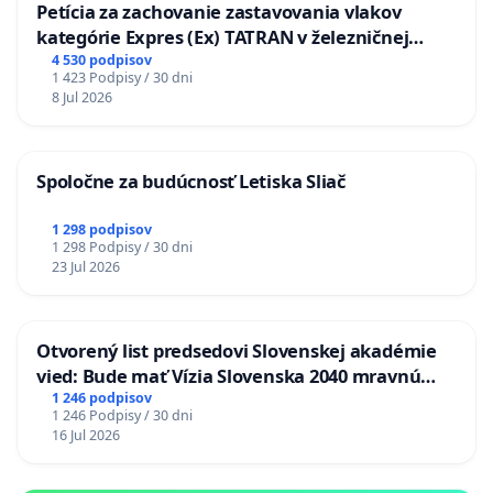
Petícia za zachovanie zastavovania vlakov
kategórie Expres (Ex) TATRAN v železničnej
stanici Púchov
4 530 podpisov
1 423 Podpisy / 30 dni
8 Jul 2026
Spoločne za budúcnosť Letiska Sliač
1 298 podpisov
1 298 Podpisy / 30 dni
23 Jul 2026
Otvorený list predsedovi Slovenskej akadémie
vied: Bude mať Vízia Slovenska 2040 mravnú
chrbticu?
1 246 podpisov
1 246 Podpisy / 30 dni
16 Jul 2026