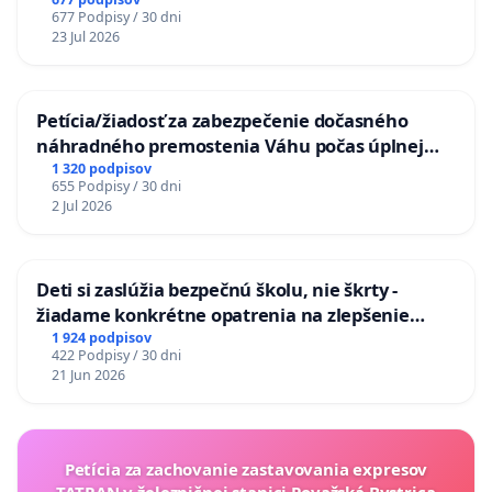
KONTROLOU SLOVENSKEJ REPUBLIKY & žiadosť
677 Podpisy / 30 dni
na riešenie zanedbaného stavu závlahových a
23 Jul 2026
odvodňovacích kanálov na Slovensku
Petícia/žiadosť za zabezpečenie dočasného
náhradného premostenia Váhu počas úplnej
uzávery Vážskeho mosta v Komárne
1 320 podpisov
655 Podpisy / 30 dni
2 Jul 2026
Deti si zaslúžia bezpečnú školu, nie škrty -
žiadame konkrétne opatrenia na zlepšenie
situácie v školstve
1 924 podpisov
422 Podpisy / 30 dni
21 Jun 2026
Petícia za zachovanie zastavovania expresov
TATRAN v železničnej stanici Považská Bystrica