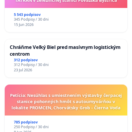
5 543 podpisov
345 Podpisy / 30 dni
15 Jun 2026
Chráňme Veľký Biel pred masívnym logistickým
centrom
312 podpisov
312 Podpisy / 30 dni
23 Jul 2026
Petícia: Nesúhlas s umiestnením výstavby čerpacej
stanice pohonných hmôt s autoumyvárňou v
lokalite PROMCEN, Chorvátsky Grob - Čierna Voda
785 podpisov
250 Podpisy / 30 dni