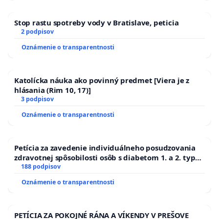
Stop rastu spotreby vody v Bratislave, peticia
2 podpisov
Oznámenie o transparentnosti
Katolícka náuka ako povinný predmet [Viera je z
hlásania (Rim 10, 17)]
3 podpisov
Oznámenie o transparentnosti
Petícia za zavedenie individuálneho posudzovania
zdravotnej spôsobilosti osôb s diabetom 1. a 2. typu
pri prijímaní do Policajného zboru SR
188 podpisov
Oznámenie o transparentnosti
PETÍCIA ZA POKOJNÉ RÁNA A VÍKENDY V PREŠOVE