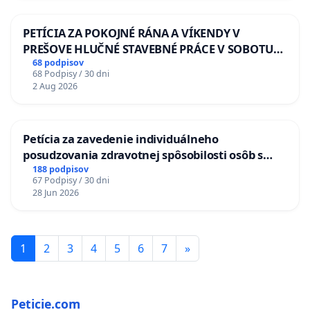
PETÍCIA ZA POKOJNÉ RÁNA A VÍKENDY V
PREŠOVE HLUČNÉ STAVEBNÉ PRÁCE V SOBOTU
LEN OD 9.00 DO 13.00 HOD., CEZ PRACOVNÝ
68 podpisov
68 Podpisy / 30 dni
TÝŽDEŇ CIEĽ 8.00 – 18.00 HOD. A PRAVIDELNÁ
2 Aug 2026
KONTROLA STAVBY C-AREA NA
ĎUMBIERSKEJ/MAGU
Petícia za zavedenie individuálneho
posudzovania zdravotnej spôsobilosti osôb s
diabetom 1. a 2. typu pri prijímaní do
188 podpisov
67 Podpisy / 30 dni
Policajného zboru SR
28 Jun 2026
1
2
3
4
5
6
7
»
Peticie.com