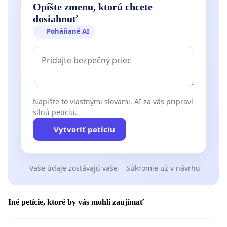
Opíšte zmenu, ktorú chcete
dosiahnuť
Poháňané AI
Napíšte to vlastnými slovami. AI za vás pripraví
silnú petíciu.
Vytvoriť petíciu
Vaše údaje zostávajú vaše
Súkromie už v návrhu
Iné petície, ktoré by vás mohli zaujímať