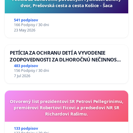
dvor, Prešovská cesta a cesta Košice - Šaca
541 podpisov
166 Podpisy / 30 dni
23 May 2026
PETÍCIA ZA OCHRANU DETÍ A VYVODENIE
ZODPOVEDNOSTI ZA DLHOROČNÚ NEČINNOSŤ
A ZLYHANIE ŠTÁTU
483 podpisov
156 Podpisy / 30 dni
7 Jul 2026
Otvorený list prezidentovi SR Petrovi Pellegrinimu,
premiérovi Robertovi Ficovi a predsedovi NR SR
Richardovi Rašimu.
133 podpisov