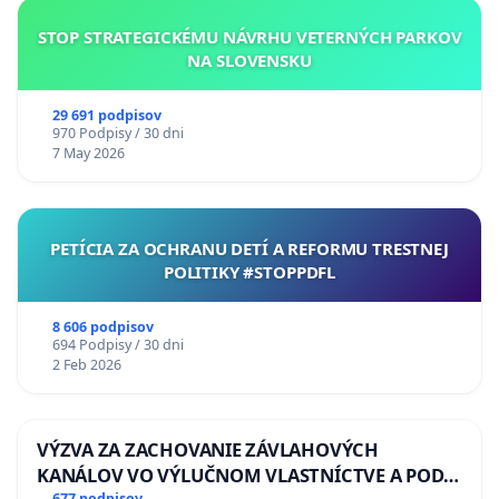
STOP STRATEGICKÉMU NÁVRHU VETERNÝCH PARKOV
NA SLOVENSKU
29 691 podpisov
970 Podpisy / 30 dni
7 May 2026
PETÍCIA ZA OCHRANU DETÍ A REFORMU TRESTNEJ
POLITIKY #STOPPDFL
8 606 podpisov
694 Podpisy / 30 dni
2 Feb 2026
VÝZVA ZA ZACHOVANIE ZÁVLAHOVÝCH
KANÁLOV VO VÝLUČNOM VLASTNÍCTVE A POD
677 podpisov