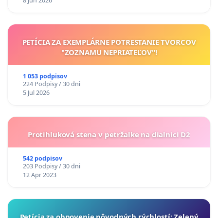
8 Jun 2026
PETÍCIA ZA EXEMPLÁRNE POTRESTANIE TVORCOV
"ZOZNAMU NEPRIATEĽOV"!
1 053 podpisov
224 Podpisy / 30 dni
5 Jul 2026
Protihluková stena v petržalke na dialnici D2
542 podpisov
203 Podpisy / 30 dni
12 Apr 2023
​Petícia za obnovenie pôvodných rýchlostí: Zelený