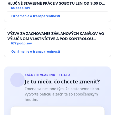
HLUČNÉ STAVEBNÉ PRÁCE V SOBOTU LEN OD 9.00 DO
13.00 HOD., CEZ PRACOVNÝ TÝŽDEŇ CIEĽ 8.00 – 18.00
68 podpisov
HOD. A PRAVIDELNÁ KONTROLA STAVBY C-AREA NA
Oznámenie o transparentnosti
ĎUMBIERSKEJ/MAGU
VÝZVA ZA ZACHOVANIE ZÁVLAHOVÝCH KANÁLOV VO
VÝLUČNOM VLASTNÍCTVE A POD KONTROLOU
SLOVENSKEJ REPUBLIKY & žiadosť na riešenie
677 podpisov
zanedbaného stavu závlahových a odvodňovacích
Oznámenie o transparentnosti
kanálov na Slovensku
ZAČNITE VLASTNÚ PETÍCIU
Je tu niečo, čo chcete zmeniť?
Zmena sa nestane tým, že zostaneme ticho.
Vytvorte petíciu a začnite so spoločenským
hnutím.