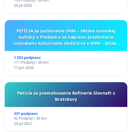
133 Podpisy / 30 dni
20 Jul 2026
PETÍCIA za zachovanie SNM – Múzea rusínskej
kultúry v Prešove a za nápravu prezentácie
rusínskeho kultúrneho dedičstva v SNM – Múzeu
ukrajinskej kultúry vo Svidníku
1 553 podpisov
111 Podpisy / 30 dni
11 Jun 2026
Peticia za prestahovanie Rafinerie Slovnaft z
Bratislavy
331 podpisov
92 Podpisy / 30 dni
29 Jul 2021