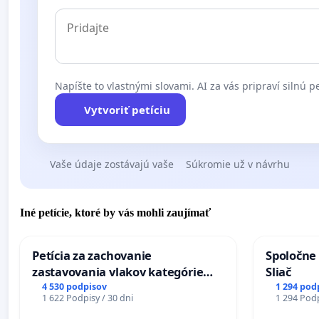
Napíšte to vlastnými slovami. AI za vás pripraví silnú pe
Vytvoriť petíciu
Vaše údaje zostávajú vaše
Súkromie už v návrhu
Iné petície, ktoré by vás mohli zaujímať
Petícia za zachovanie
Spoločne 
zastavovania vlakov kategórie
Sliač
Expres (Ex) TATRAN v železničnej
4 530 podpisov
1 294 pod
1 622 Podpisy / 30 dni
1 294 Podp
stanici Púchov