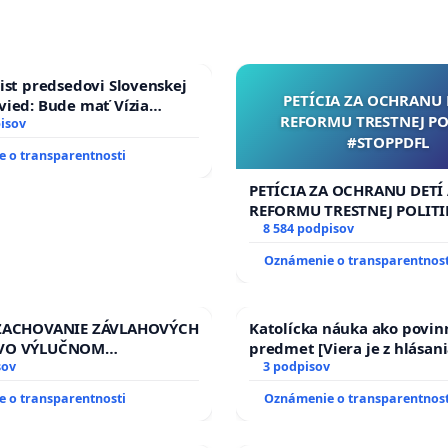
ist predsedovi Slovenskej
PETÍCIA ZA OCHRANU 
ied: Bude mať Vízia
REFORMU TRESTNEJ PO
 2040 mravnú chrbticu?
isov
#STOPPDFL
 o transparentnosti
PETÍCIA ZA OCHRANU DETÍ
REFORMU TRESTNEJ POLITI
#STOPPDFL
8 584 podpisov
Oznámenie o transparentnost
 ZACHOVANIE ZÁVLAHOVÝCH
Katolícka náuka ako povin
VO VÝLUČNOM
predmet [Viera je z hlásani
TVE A POD KONTROLOU
sov
17)]
3 podpisov
J REPUBLIKY & žiadosť na
 o transparentnosti
Oznámenie o transparentnost
zanedbaného stavu
ch a odvodňovacích