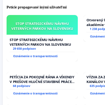
Petície propagované inými užívateľmi
Otvorený l
STOP STRATEGICKÉMU NÁVRHU
akadémie v
VETERNÝCH PARKOV NA SLOVENSKU
Slovenska
1 238 podp
Oznámenie
STOP STRATEGICKÉMU NÁVRHU
VETERNÝCH PARKOV NA SLOVENSKU
29 658 podpisov
Oznámenie o transparentnosti
PETÍCIA ZA POKOJNÉ RÁNA A VÍKENDY
VÝZVA ZA
V PREŠOVE HLUČNÉ STAVEBNÉ PRÁCE
KANÁLOV 
V SOBOTU LEN OD 9.00 DO 13.00
68 podpisov
VLASTNÍC
635 podpi
HOD., CEZ PRACOVNÝ TÝŽDEŇ CIEĽ
SLOVENSKE
Oznámenie o transparentnosti
Oznámenie
8.00 – 18.00 HOD. A PRAVIDELNÁ
riešenie 
KONTROLA STAVBY C-AREA NA
závlahový