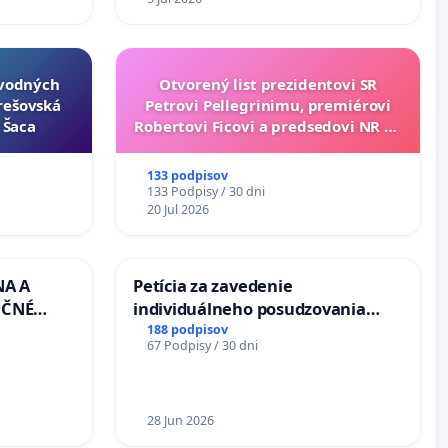
ôvodných
Otvorený list prezidentovi SR
Prešovská
Petrovi Pellegrinimu, premiérovi
- Šaca
Robertovi Ficovi a predsedovi NR SR
Richardovi Rašimu.
133 podpisov
133 Podpisy / 30 dni
20 Jul 2026
NA A
Petícia za zavedenie
UČNÉ
individuálneho posudzovania
OTU LEN
zdravotnej spôsobilosti osôb s
188 podpisov
67 Podpisy / 30 dni
CEZ
diabetom 1. a 2. typu pri prijímaní
.00 –
do Policajného zboru SR
Á
EA NA
28 Jun 2026