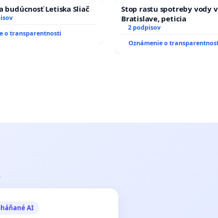
a Slovensku
a budúcnosť Letiska Sliač
Stop rastu spotreby vody v
isov
Bratislave, peticia
2 podpisov
 o transparentnosti
Oznámenie o transparentnost
.
oháňané AI