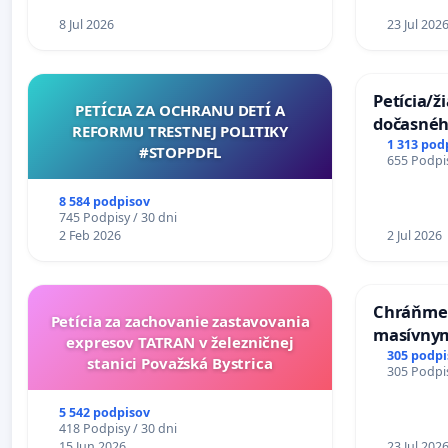
8 Jul 2026
23 Jul 202
Petícia/ž
PETÍCIA ZA OCHRANU DETÍ A
dočasné
REFORMU TRESTNEJ POLITIKY
premoste
1 313 pod
#STOPPDFL
655 Podpis
uzávery 
Komárne
8 584 podpisov
745 Podpisy / 30 dni
2 Feb 2026
2 Jul 2026
Chráňme 
Petícia za zachovanie zastavovania
masívnym
expresov TATRAN v železničnej
305 podpi
stanici Považská Bystrica
305 Podpis
5 542 podpisov
418 Podpisy / 30 dni
15 Jun 2026
23 Jul 202