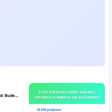
STOP STRATEGICKÉMU NÁVRHU
d: Bude
VETERNÝCH PARKOV NA SLOVENSKU
40 mravnú
29 658 podpisov