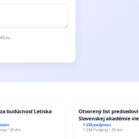
tíciu.
za budúcnosť Letiska
Otvorený list predsedovi
Slovenskej akadémie vie
mať Vízia Slovenska 20
pisov
1 238 podpisov
isy / 30 dni
1 238 Podpisy / 30 dni
chrbticu?