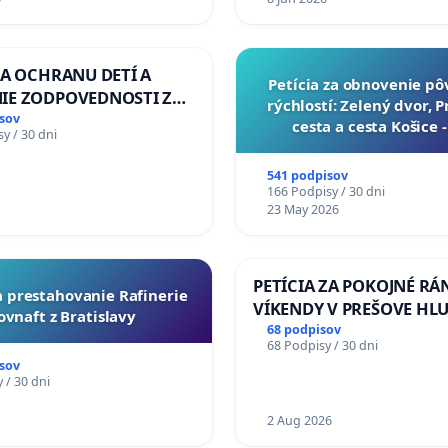
ZA OCHRANU DETÍ A
​Petícia za obnovenie p
IE ZODPOVEDNOSTI ZA
rýchlostí: Zelený dvor, 
NÚ NEČINNOSŤ A
sov
cesta a cesta Košice 
y / 30 dni
E ŠTÁTU
541 podpisov
166 Podpisy / 30 dni
23 May 2026
PETÍCIA ZA POKOJNÉ RÁ
za prestahovanie Rafinerie
VÍKENDY V PREŠOVE HL
ovnaft z Bratislavy
STAVEBNÉ PRÁCE V SOB
68 podpisov
68 Podpisy / 30 dni
OD 9.00 DO 13.00 HOD., 
sov
PRACOVNÝ TÝŽDEŇ CIEĽ 8
 / 30 dni
18.00 HOD. A PRAVIDELN
1
KONTROLA STAVBY C-AR
2 Aug 2026
ĎUMBIERSKEJ/MAGU