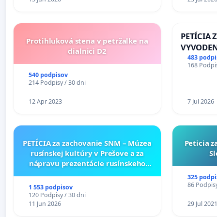
PETÍCIA 
Protihluková stena v petržalke na
VYVODEN
dialnici D2
DLHOROČ
483 podpi
168 Podpis
ZLYHANI
540 podpisov
214 Podpisy / 30 dni
12 Apr 2023
7 Jul 2026
PETÍCIA za zachovanie SNM – Múzea
Peticia 
rusínskej kultúry v Prešove a za
Sl
nápravu prezentácie rusínskeho
kultúrneho dedičstva v SNM –
325 podpi
Múzeu ukrajinskej kultúry vo
86 Podpisy
1 553 podpisov
Svidníku
120 Podpisy / 30 dni
11 Jun 2026
29 Jul 202