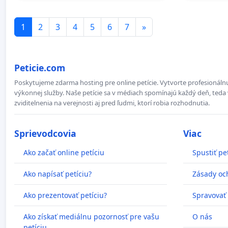
1
2
3
4
5
6
7
»
Peticie.com
Poskytujeme zdarma hosting pre online petície. Vytvorte profesionálnu
výkonnej služby. Naše petície sa v médiach spomínajú každý deň, teda 
zviditelnenia na verejnosti aj pred ľudmi, ktorí robia rozhodnutia.
Sprievodcovia
Viac
Ako začať online petíciu
Spustiť pe
Ako napísať petíciu?
Zásady oc
Ako prezentovať petíciu?
Spravovať
Ako získať mediálnu pozornosť pre vašu
O nás
petíciu