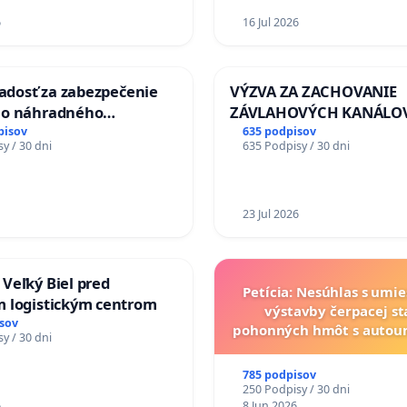
6
16 Jul 2026
iadosť za zabezpečenie
VÝZVA ZA ZACHOVANIE
ho náhradného
ZÁVLAHOVÝCH KANÁLO
nia Váhu počas úplnej
VÝLUČNOM VLASTNÍCTV
pisov
635 podpisov
y / 30 dni
635 Podpisy / 30 dni
Vážskeho mosta v
KONTROLOU SLOVENSKE
REPUBLIKY & žiadosť na 
zanedbaného stavu záv
a odvodňovacích kanálo
23 Jul 2026
Slovensku
Veľký Biel pred
Petícia: Nesúhlas s umi
 logistickým centrom
výstavby čerpacej st
sov
pohonných hmôt s auto
y / 30 dni
v lokalite PROMCEN, Ch
Grob - Čierna Vo
785 podpisov
250 Podpisy / 30 dni
6
8 Jun 2026