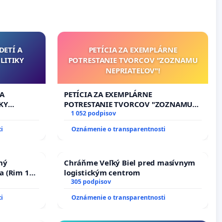
DETÍ A
PETÍCIA ZA EXEMPLÁRNE
LITIKY
POTRESTANIE TVORCOV "ZOZNAMU
NEPRIATEĽOV"!
 A
PETÍCIA ZA EXEMPLÁRNE
KY
POTRESTANIE TVORCOV "ZOZNAMU
NEPRIATEĽOV"!
1 052 podpisov
i
Oznámenie o transparentnosti
ný
Chráňme Veľký Biel pred masívnym
a (Rim 10,
logistickým centrom
305 podpisov
i
Oznámenie o transparentnosti