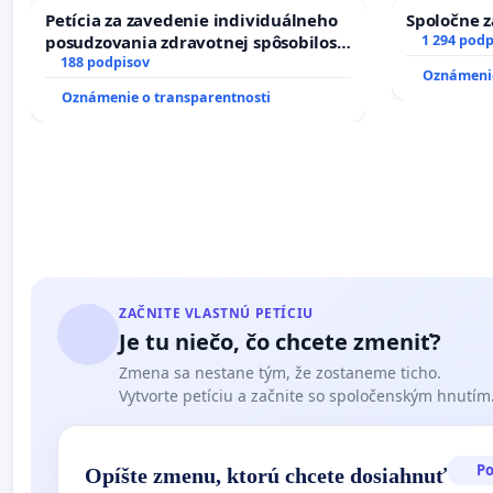
ĎUMBIERSKEJ/MAGU
kanálov n
Petícia za zavedenie individuálneho
Spoločne z
posudzovania zdravotnej spôsobilosti
1 294 podp
osôb s diabetom 1. a 2. typu pri
188 podpisov
Oznámenie
prijímaní do Policajného zboru SR
Oznámenie o transparentnosti
ZAČNITE VLASTNÚ PETÍCIU
Je tu niečo, čo chcete zmeniť?
Zmena sa nestane tým, že zostaneme ticho.
Vytvorte petíciu a začnite so spoločenským hnutím
P
Opíšte zmenu, ktorú chcete dosiahnuť