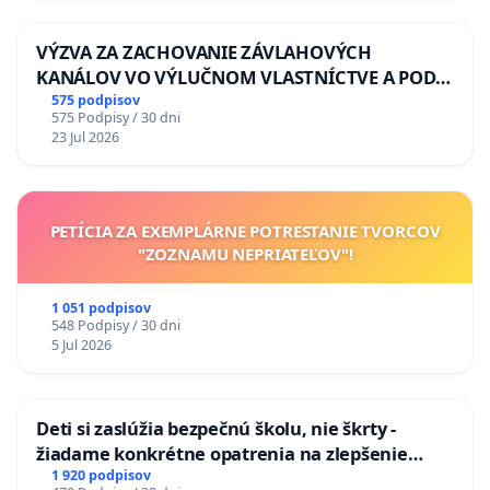
VÝZVA ZA ZACHOVANIE ZÁVLAHOVÝCH
KANÁLOV VO VÝLUČNOM VLASTNÍCTVE A POD
KONTROLOU SLOVENSKEJ REPUBLIKY & žiadosť
575 podpisov
575 Podpisy / 30 dni
na riešenie zanedbaného stavu závlahových a
23 Jul 2026
odvodňovacích kanálov na Slovensku
PETÍCIA ZA EXEMPLÁRNE POTRESTANIE TVORCOV
"ZOZNAMU NEPRIATEĽOV"!
1 051 podpisov
548 Podpisy / 30 dni
5 Jul 2026
Deti si zaslúžia bezpečnú školu, nie škrty -
žiadame konkrétne opatrenia na zlepšenie
situácie v školstve
1 920 podpisov