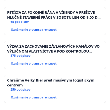
PETÍCIA ZA POKOJNÉ RÁNA A VÍKENDY V PREŠOVE
HLUČNÉ STAVEBNÉ PRÁCE V SOBOTU LEN OD 9.00 DO
13.00 HOD., CEZ PRACOVNÝ TÝŽDEŇ CIEĽ 8.00 – 18.00
65 podpisov
HOD. A PRAVIDELNÁ KONTROLA STAVBY C-AREA NA
Oznámenie o transparentnosti
ĎUMBIERSKEJ/MAGU
VÝZVA ZA ZACHOVANIE ZÁVLAHOVÝCH KANÁLOV VO
VÝLUČNOM VLASTNÍCTVE A POD KONTROLOU
SLOVENSKEJ REPUBLIKY & žiadosť na riešenie
575 podpisov
zanedbaného stavu závlahových a odvodňovacích
Oznámenie o transparentnosti
kanálov na Slovensku
Chráňme Veľký Biel pred masívnym logistickým
centrom
250 podpisov
Oznámenie o transparentnosti