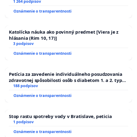
1 264 podpisov
Oznámenie o transparentnosti
Katolícka náuka ako povinný predmet [Viera je z
hlásania (Rim 10, 17)]
3 podpisov
Oznámenie o transparentnosti
Petícia za zavedenie individuálneho posudzovania
zdravotnej spôsobilosti osôb s diabetom 1. a 2. typu
pri prijímaní do Policajného zboru SR
188 podpisov
Oznámenie o transparentnosti
Stop rastu spotreby vody v Bratislave, peticia
1 podpisov
Oznámenie o transparentnosti