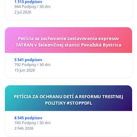
uzávery Vážskeho mosta v Komárne
1 313 podpisov
944 Podpisy / 30 dni
2 Jul 2026
Petícia za zachovanie zastavovania expresov
TATRAN v železničnej stanici Považská Bystrica
5 541 podpisov
792 Podpisy / 30 dni
15 Jun 2026
PETÍCIA ZA OCHRANU DETÍ A REFORMU TRESTNEJ
POLITIKY #STOPPDFL
8 545 podpisov
745 Podpisy / 30 dni
2 Feb 2026