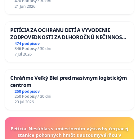
470 Podpisy / 30 dni
21 Jun 2026
PETÍCIA ZA OCHRANU DETÍ A VYVODENIE
ZODPOVEDNOSTI ZA DLHOROČNÚ NEČINNOSŤ
A ZLYHANIE ŠTÁTU
474 podpisov
346 Podpisy / 30 dni
7 Jul 2026
Chráňme Veľký Biel pred masívnym logistickým
centrom
250 podpisov
250 Podpisy / 30 dni
23 Jul 2026
Petícia: Nesúhlas s umiestnením výstavby čerpacej
stanice pohonných hmôt s autoumyvárňou v