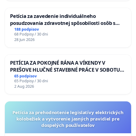
Petícia za zavedenie individuálneho
posudzovania zdravotnej spôsobilosti osôb s
diabetom 1. a 2. typu pri prijímaní do
188 podpisov
68 Podpisy / 30 dni
Policajného zboru SR
28 Jun 2026
PETÍCIA ZA POKOJNÉ RÁNA A VÍKENDY V
PREŠOVE HLUČNÉ STAVEBNÉ PRÁCE V SOBOTU
LEN OD 9.00 DO 13.00 HOD., CEZ PRACOVNÝ
65 podpisov
65 Podpisy / 30 dni
TÝŽDEŇ CIEĽ 8.00 – 18.00 HOD. A PRAVIDELNÁ
2 Aug 2026
KONTROLA STAVBY C-AREA NA
ĎUMBIERSKEJ/MAGU
Petícia za prehodnotenie legislatívy elektrických
kolobežiek a vytvorenie jasných pravidiel pre
dospelých používateľov