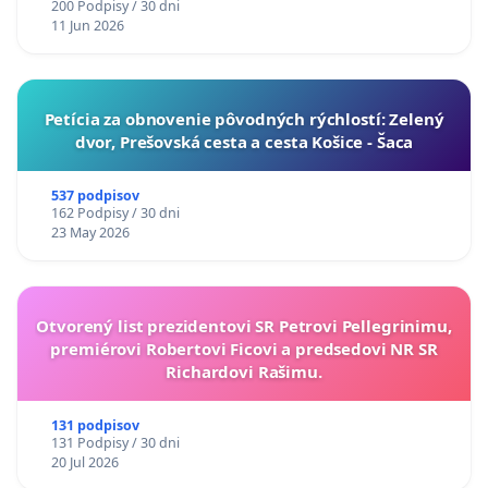
200 Podpisy / 30 dni
11 Jun 2026
​Petícia za obnovenie pôvodných rýchlostí: Zelený
dvor, Prešovská cesta a cesta Košice - Šaca
537 podpisov
162 Podpisy / 30 dni
23 May 2026
Otvorený list prezidentovi SR Petrovi Pellegrinimu,
premiérovi Robertovi Ficovi a predsedovi NR SR
Richardovi Rašimu.
131 podpisov
131 Podpisy / 30 dni
20 Jul 2026