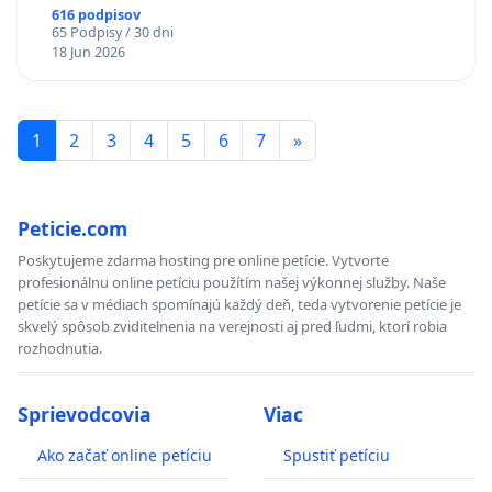
616 podpisov
65 Podpisy / 30 dni
18 Jun 2026
1
2
3
4
5
6
7
»
Peticie.com
Poskytujeme zdarma hosting pre online petície. Vytvorte
profesionálnu online petíciu použítím našej výkonnej služby. Naše
petície sa v médiach spomínajú každý deň, teda vytvorenie petície je
skvelý spôsob zviditelnenia na verejnosti aj pred ľudmi, ktorí robia
rozhodnutia.
Sprievodcovia
Viac
Ako začať online petíciu
Spustiť petíciu