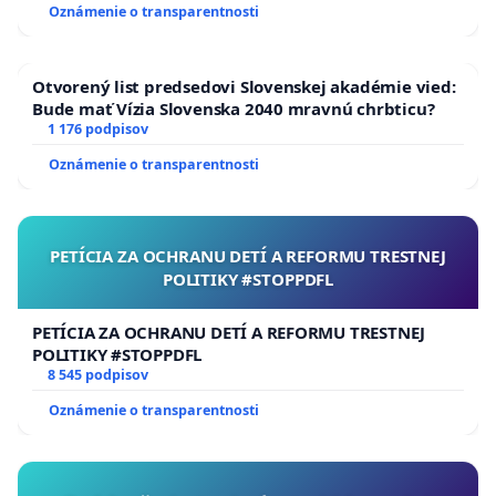
predídeme možným tragickým kolíziám.
Oznámenie o transparentnosti
Osoby zodpovedné za riešenie tejto záležitosti
súčasne
žiadame o poskytovanie informácií
Otvorený list predsedovi Slovenskej akadémie vied:
Bude mať Vízia Slovenska 2040 mravnú chrbticu?
o krokoch, ktoré budú v tejto veci vykonávané.
1 176 podpisov
Oznámenie o transparentnosti
PETÍCIA ZA OCHRANU DETÍ A REFORMU TRESTNEJ
POLITIKY #STOPPDFL
PETÍCIA ZA OCHRANU DETÍ A REFORMU TRESTNEJ
POLITIKY #STOPPDFL
8 545 podpisov
Oznámenie o transparentnosti