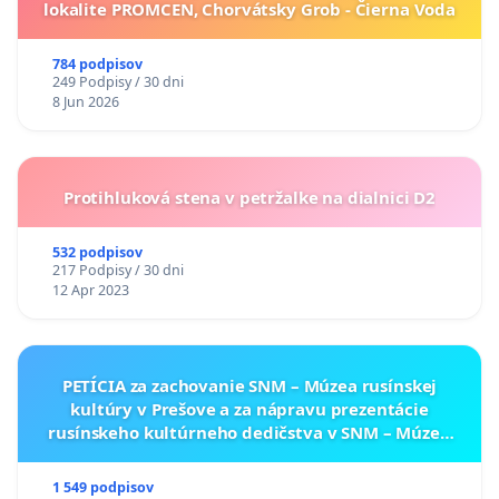
lokalite PROMCEN, Chorvátsky Grob - Čierna Voda
784 podpisov
249 Podpisy / 30 dni
8 Jun 2026
Protihluková stena v petržalke na dialnici D2
532 podpisov
217 Podpisy / 30 dni
12 Apr 2023
PETÍCIA za zachovanie SNM – Múzea rusínskej
kultúry v Prešove a za nápravu prezentácie
rusínskeho kultúrneho dedičstva v SNM – Múzeu
ukrajinskej kultúry vo Svidníku
1 549 podpisov