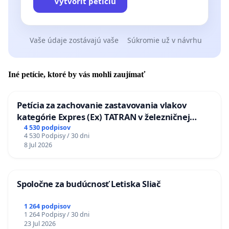
Vytvoriť petíciu
Vaše údaje zostávajú vaše
Súkromie už v návrhu
Iné petície, ktoré by vás mohli zaujímať
Petícia za zachovanie zastavovania vlakov
kategórie Expres (Ex) TATRAN v železničnej
stanici Púchov
4 530 podpisov
4 530 Podpisy / 30 dni
8 Jul 2026
Spoločne za budúcnosť Letiska Sliač
1 264 podpisov
1 264 Podpisy / 30 dni
23 Jul 2026