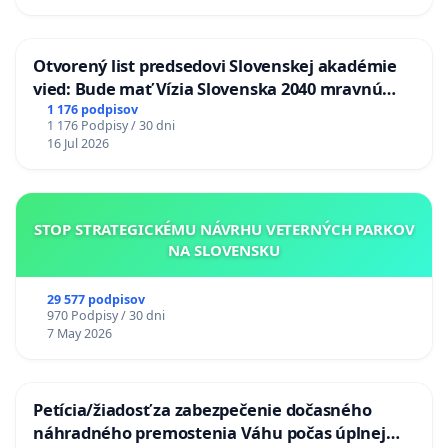
Otvorený list predsedovi Slovenskej akadémie
vied: Bude mať Vízia Slovenska 2040 mravnú
chrbticu?
1 176 podpisov
1 176 Podpisy / 30 dni
16 Jul 2026
STOP STRATEGICKÉMU NÁVRHU VETERNÝCH PARKOV
NA SLOVENSKU
29 577 podpisov
970 Podpisy / 30 dni
7 May 2026
Petícia/žiadosť za zabezpečenie dočasného
náhradného premostenia Váhu počas úplnej