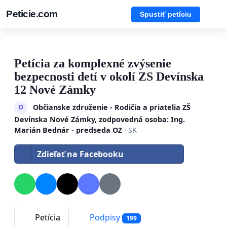
Peticie.com
Spustiť petíciu
Petícia za komplexné zvýsenie
bezpecnosti detí v okolí ZS Devínska
12 Nové Zámky
Občianske združenie - Rodičia a priatelia ZŠ
O
Devínska Nové Zámky, zodpovedná osoba: Ing.
Marián Bednár - predseda OZ
· SK
Zdieľať na Facebooku
Petícia
Podpisy
199