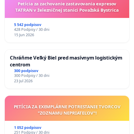
Petícia za zachovanie zastavovania expresov
TATRAN v železničnej stanici Považská Bystrica
5 542 podpisov
428 Podpisy / 30 dni
15 Jun 2026
Chráňme Veľký Biel pred masívnym logistickým
centrom
300 podpisov
300 Podpisy / 30 dni
23 Jul 2026
PETÍCIA ZA EXEMPLÁRNE POTRESTANIE TVORCOV
"ZOZNAMU NEPRIATEĽOV"!
1 052 podpisov
251 Podpisy / 30 dni