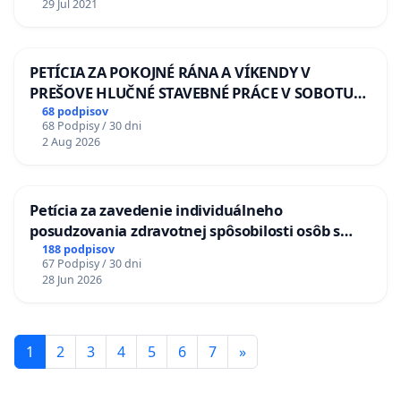
29 Jul 2021
PETÍCIA ZA POKOJNÉ RÁNA A VÍKENDY V
PREŠOVE HLUČNÉ STAVEBNÉ PRÁCE V SOBOTU
LEN OD 9.00 DO 13.00 HOD., CEZ PRACOVNÝ
68 podpisov
68 Podpisy / 30 dni
TÝŽDEŇ CIEĽ 8.00 – 18.00 HOD. A PRAVIDELNÁ
2 Aug 2026
KONTROLA STAVBY C-AREA NA
ĎUMBIERSKEJ/MAGU
Petícia za zavedenie individuálneho
posudzovania zdravotnej spôsobilosti osôb s
diabetom 1. a 2. typu pri prijímaní do
188 podpisov
67 Podpisy / 30 dni
Policajného zboru SR
28 Jun 2026
1
2
3
4
5
6
7
»