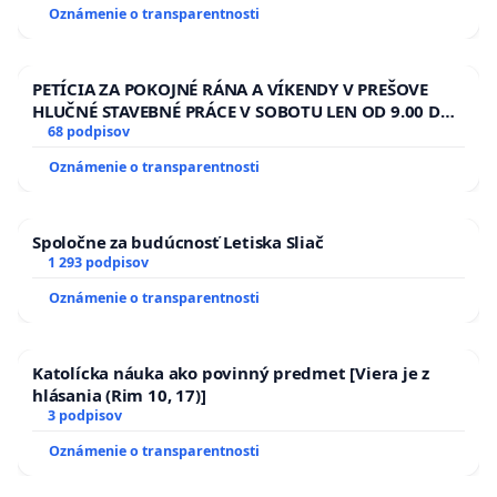
Oznámenie o transparentnosti
PETÍCIA ZA POKOJNÉ RÁNA A VÍKENDY V PREŠOVE
HLUČNÉ STAVEBNÉ PRÁCE V SOBOTU LEN OD 9.00 DO
13.00 HOD., CEZ PRACOVNÝ TÝŽDEŇ CIEĽ 8.00 – 18.00
68 podpisov
HOD. A PRAVIDELNÁ KONTROLA STAVBY C-AREA NA
Oznámenie o transparentnosti
ĎUMBIERSKEJ/MAGU
Spoločne za budúcnosť Letiska Sliač
1 293 podpisov
Oznámenie o transparentnosti
Katolícka náuka ako povinný predmet [Viera je z
hlásania (Rim 10, 17)]
3 podpisov
Oznámenie o transparentnosti