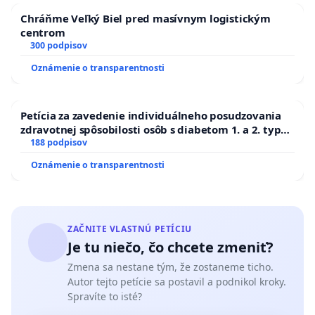
Chráňme Veľký Biel pred masívnym logistickým
centrom
300 podpisov
Oznámenie o transparentnosti
Petícia za zavedenie individuálneho posudzovania
zdravotnej spôsobilosti osôb s diabetom 1. a 2. typu
pri prijímaní do Policajného zboru SR
188 podpisov
Oznámenie o transparentnosti
ZAČNITE VLASTNÚ PETÍCIU
Je tu niečo, čo chcete zmeniť?
Zmena sa nestane tým, že zostaneme ticho.
Autor tejto petície sa postavil a podnikol kroky.
Spravíte to isté?