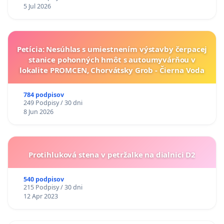
5 Jul 2026
Petícia: Nesúhlas s umiestnením výstavby čerpacej
stanice pohonných hmôt s autoumyvárňou v
lokalite PROMCEN, Chorvátsky Grob - Čierna Voda
784 podpisov
249 Podpisy / 30 dni
8 Jun 2026
Protihluková stena v petržalke na dialnici D2
540 podpisov
215 Podpisy / 30 dni
12 Apr 2023