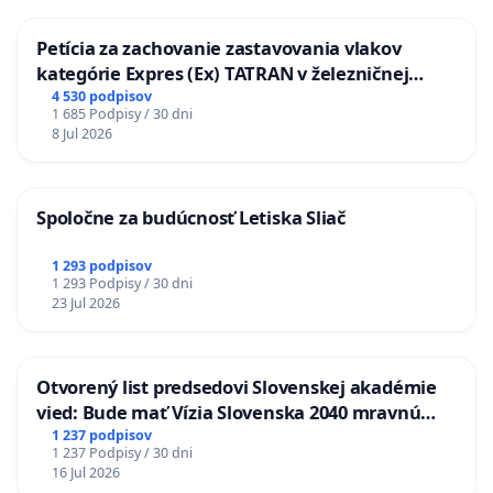
Petícia za zachovanie zastavovania vlakov
kategórie Expres (Ex) TATRAN v železničnej
stanici Púchov
4 530 podpisov
1 685 Podpisy / 30 dni
8 Jul 2026
Spoločne za budúcnosť Letiska Sliač
1 293 podpisov
1 293 Podpisy / 30 dni
23 Jul 2026
Otvorený list predsedovi Slovenskej akadémie
vied: Bude mať Vízia Slovenska 2040 mravnú
chrbticu?
1 237 podpisov
1 237 Podpisy / 30 dni
16 Jul 2026