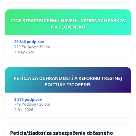
STOP STRATEGICKÉMU NÁVRHU VETERNÝCH PARKOV
NA SLOVENSKU
29 646 podpisov
955 Podpisy / 30 dni
7 May 2026
PETÍCIA ZA OCHRANU DETÍ A REFORMU TRESTNEJ
POLITIKY #STOPPDFL
8 575 podpisov
749 Podpisy / 30 dni
2 Feb 2026
Petícia/žiadosť za zabezpečenie dočasného