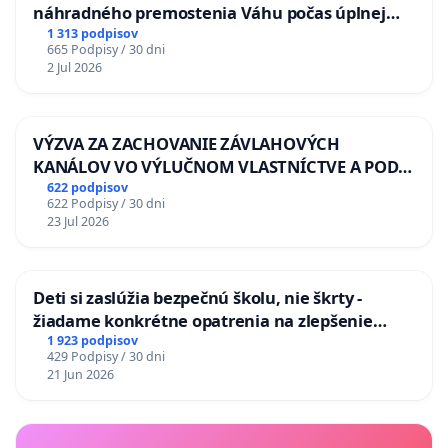
náhradného premostenia Váhu počas úplnej
uzávery Vážskeho mosta v Komárne
1 313 podpisov
665 Podpisy / 30 dni
2 Jul 2026
VÝZVA ZA ZACHOVANIE ZÁVLAHOVÝCH
KANÁLOV VO VÝLUČNOM VLASTNÍCTVE A POD
KONTROLOU SLOVENSKEJ REPUBLIKY & žiadosť
622 podpisov
622 Podpisy / 30 dni
na riešenie zanedbaného stavu závlahových a
23 Jul 2026
odvodňovacích kanálov na Slovensku
Deti si zaslúžia bezpečnú školu, nie škrty -
žiadame konkrétne opatrenia na zlepšenie
situácie v školstve
1 923 podpisov
429 Podpisy / 30 dni
21 Jun 2026