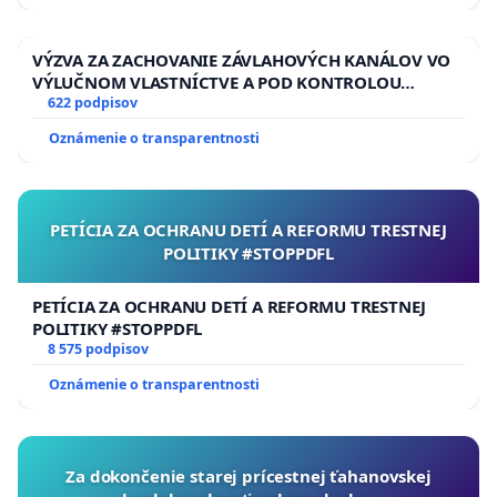
VÝZVA ZA ZACHOVANIE ZÁVLAHOVÝCH KANÁLOV VO
VÝLUČNOM VLASTNÍCTVE A POD KONTROLOU
SLOVENSKEJ REPUBLIKY & žiadosť na riešenie
622 podpisov
zanedbaného stavu závlahových a odvodňovacích
Oznámenie o transparentnosti
kanálov na Slovensku
PETÍCIA ZA OCHRANU DETÍ A REFORMU TRESTNEJ
POLITIKY #STOPPDFL
PETÍCIA ZA OCHRANU DETÍ A REFORMU TRESTNEJ
POLITIKY #STOPPDFL
8 575 podpisov
Oznámenie o transparentnosti
Za dokončenie starej prícestnej ťahanovskej