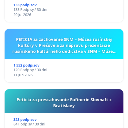
133 podpisov
133 Podpisy / 30 dni
20 Jul 2026
PETÍCIA za zachovanie SNM – Múzea rusínskej
kultúry v Prešove a za nápravu prezentácie
rusínskeho kultúrneho dedičstva v SNM – Múzeu
ukrajinskej kultúry vo Svidníku
1 552 podpisov
120 Podpisy / 30 dni
11 Jun 2026
Peticia za prestahovanie Rafinerie Slovnaft z
Bratislavy
323 podpisov
84 Podpisy / 30 dni