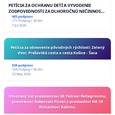
PETÍCIA ZA OCHRANU DETÍ A VYVODENIE
ZODPOVEDNOSTI ZA DLHOROČNÚ NEČINNOSŤ
A ZLYHANIE ŠTÁTU
483 podpisov
171 Podpisy / 30 dni
7 Jul 2026
​Petícia za obnovenie pôvodných rýchlostí: Zelený
dvor, Prešovská cesta a cesta Košice - Šaca
539 podpisov
164 Podpisy / 30 dni
23 May 2026
Otvorený list prezidentovi SR Petrovi Pellegrinimu,
premiérovi Robertovi Ficovi a predsedovi NR SR
Richardovi Rašimu.