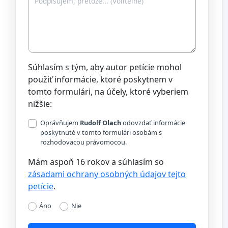
Súhlasím s tým, aby autor petície mohol
použiť informácie, ktoré poskytnem v
tomto formulári, na účely, ktoré vyberiem
nižšie:
Oprávňujem
Rudolf Olach
odovzdať informácie
poskytnuté v tomto formulári osobám s
rozhodovacou právomocou.
Mám aspoň 16 rokov a súhlasím so
zásadami ochrany osobných údajov tejto
petície
.
Áno
Nie