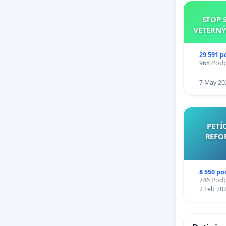
STOP 
VETERNÝ
29 591 p
968 Podpi
7 May 20
PETÍ
REFO
8 550 po
746 Podpi
2 Feb 20