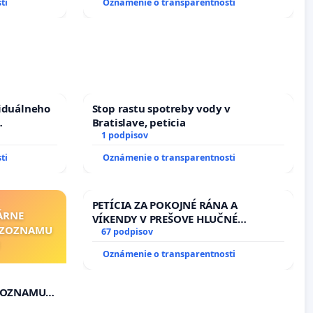
ti
Oznámenie o transparentnosti
viduálneho
Stop rastu spotreby vody v
Bratislave, peticia
m 1. a 2.
1 podpisov
cajného
ti
Oznámenie o transparentnosti
PETÍCIA ZA POKOJNÉ RÁNA A
ÁRNE
VÍKENDY V PREŠOVE HLUČNÉ
"ZOZNAMU
STAVEBNÉ PRÁCE V SOBOTU LEN OD
67 podpisov
9.00 DO 13.00 HOD., CEZ PRACOVNÝ
Oznámenie o transparentnosti
TÝŽDEŇ CIEĽ 8.00 – 18.00 HOD. A
PRAVIDELNÁ KONTROLA STAVBY C-
AREA NA ĎUMBIERSKEJ/MAGU
"ZOZNAMU