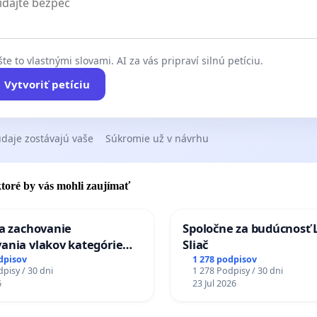
te to vlastnými slovami. AI za vás pripraví silnú petíciu.
Vytvoriť petíciu
daje zostávajú vaše
Súkromie už v návrhu
 ktoré by vás mohli zaujímať
za zachovanie
Spoločne za budúcnosť 
ania vlakov kategórie
Sliač
Ex) TATRAN v železničnej
dpisov
1 278 podpisov
pisy / 30 dni
1 278 Podpisy / 30 dni
Púchov
6
23 Jul 2026