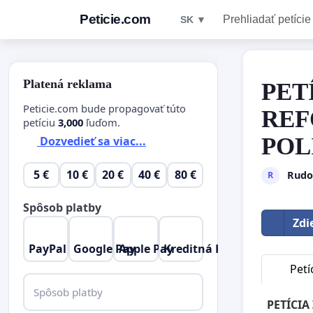
Peticie.com
Prehliadať petície
SK ▼
Platená reklama
PET
Peticie.com bude propagovať túto
REF
petíciu
3,000
ľuďom.
POL
Dozvedieť sa viac...
5 €
10 €
20 €
40 €
80 €
Rudo
R
Spôsob platby
Zdi
PayPal
Google Pay
Apple Pay
Kreditná Karta
Petí
Spôsob platby
PETÍCIA