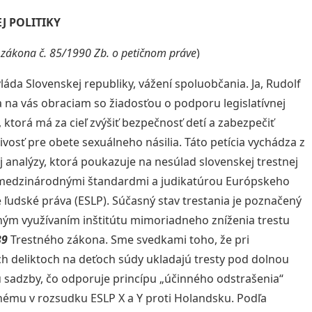
J POLITIKY
 zákona č. 85/1990 Zb. o petičnom práve
)
láda Slovenskej republiky, vážení spoluobčania. Ja, Rudolf
a na vás obraciam so žiadosťou o podporu legislatívnej
y, ktorá má za cieľ zvýšiť bezpečnosť detí a zabezpečiť
ivosť pre obete sexuálneho násilia. Táto petícia vychádza z
 analýzy, ktorá poukazuje na nesúlad slovenskej trestnej
 medzinárodnými štandardmi a judikatúrou Európskeho
 ľudské práva (ESLP). Súčasný stav trestania je poznačený
m využívaním inštitútu mimoriadneho zníženia trestu
39
Trestného zákona. Sme svedkami toho, že pri
h deliktoch na deťoch súdy ukladajú tresty pod dolnou
 sadzby, čo odporuje princípu „účinného odstrašenia“
ému v rozsudku ESLP X a Y proti Holandsku. Podľa