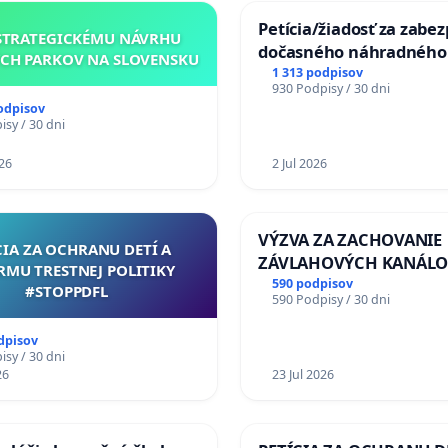
Petícia/žiadosť za zabe
STRATEGICKÉMU NÁVRHU
dočasného náhradného
CH PARKOV NA SLOVENSKU
premostenia Váhu poča
1 313 podpisov
930 Podpisy / 30 dni
uzávery Vážskeho most
odpisov
Komárne
sy / 30 dni
26
2 Jul 2026
VÝZVA ZA ZACHOVANIE
CIA ZA OCHRANU DETÍ A
ZÁVLAHOVÝCH KANÁLO
RMU TRESTNEJ POLITIKY
VÝLUČNOM VLASTNÍCTV
590 podpisov
#STOPPDFL
590 Podpisy / 30 dni
KONTROLOU SLOVENSK
REPUBLIKY & žiadosť na 
dpisov
zanedbaného stavu záv
sy / 30 dni
26
a odvodňovacích kanálo
23 Jul 2026
Slovensku