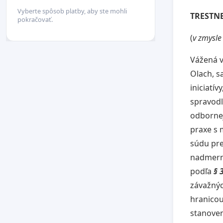
Vyberte spôsob platby, aby ste mohli
TRESTNE
pokračovať.
(
v zmysle
Vážená v
Olach, s
iniciatív
spravodl
odbornej
praxe s
súdu pre
nadmerný
podľa
§ 
závažnýc
hranicou
stanoven