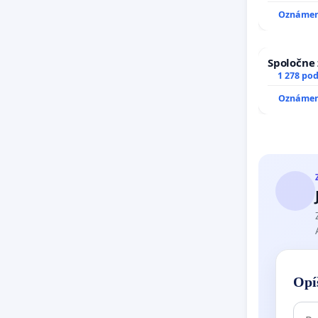
Oznámeni
Spoločne 
1 278 po
Oznámeni
Opí