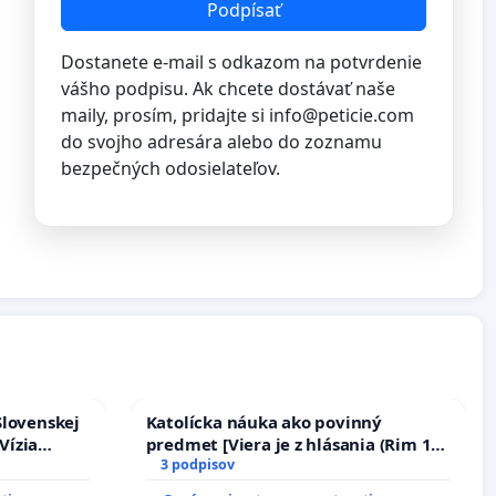
Podpísať
Dostanete e-mail s odkazom na potvrdenie
vášho podpisu. Ak chcete dostávať naše
maily, prosím, pridajte si
info@peticie.com
do svojho adresára alebo do zoznamu
bezpečných odosielateľov.
Slovenskej
Katolícka náuka ako povinný
Vízia
predmet [Viera je z hlásania (Rim 10,
rbticu?
17)]
3 podpisov