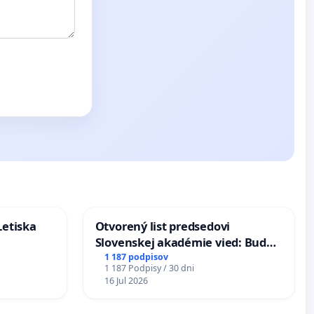
Letiska
Otvorený list predsedovi
Slovenskej akadémie vied: Bude
mať Vízia Slovenska 2040 mravnú
1 187 podpisov
1 187 Podpisy / 30 dni
chrbticu?
16 Jul 2026