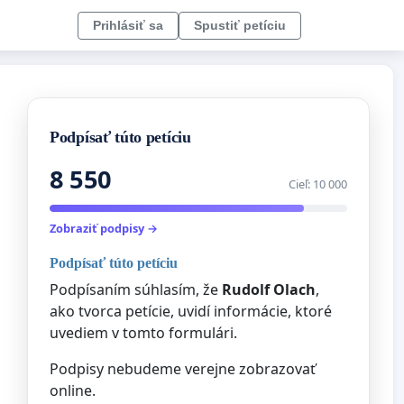
Prihlásiť sa
Spustiť petíciu
Podpísať túto petíciu
8 550
Cieľ: 10 000
Zobraziť podpisy →
Podpísať túto petíciu
Podpísaním súhlasím, že
Rudolf Olach
,
ako tvorca petície, uvidí informácie, ktoré
uvediem v tomto formulári.
Podpisy nebudeme verejne zobrazovať
online.