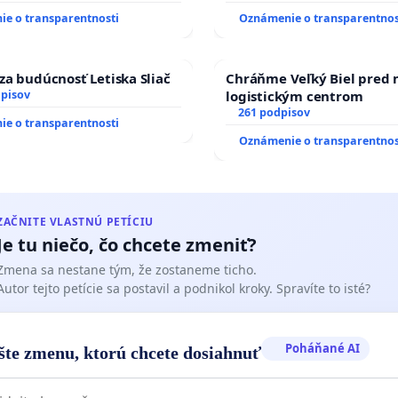
e o transparentnosti
Oznámenie o transparentnos
za budúcnosť Letiska Sliač
Chráňme Veľký Biel pred
dpisov
logistickým centrom
261 podpisov
e o transparentnosti
Oznámenie o transparentnos
ZAČNITE VLASTNÚ PETÍCIU
Je tu niečo, čo chcete zmeniť?
Zmena sa nestane tým, že zostaneme ticho.
Autor tejto petície sa postavil a podnikol kroky. Spravíte to isté?
Poháňané AI
šte zmenu, ktorú chcete dosiahnuť