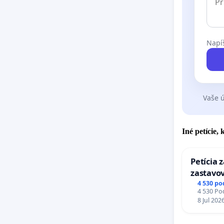
Napíš
Vaše ú
Iné petície,
Petícia 
zastavov
Expres (
4 530 po
4 530 Pod
stanici 
8 Jul 202