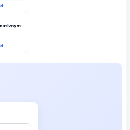
ti
 masívnym
ti