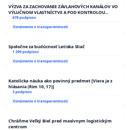
VÝZVA ZA ZACHOVANIE ZÁVLAHOVÝCH KANÁLOV VO
VÝLUČNOM VLASTNÍCTVE A POD KONTROLOU
SLOVENSKEJ REPUBLIKY & žiadosť na riešenie
678 podpisov
zanedbaného stavu závlahových a odvodňovacích
Oznámenie o transparentnosti
kanálov na Slovensku
Spoločne za budúcnosť Letiska Sliač
1 299 podpisov
Oznámenie o transparentnosti
Katolícka náuka ako povinný predmet [Viera je z
hlásania (Rim 10, 17)]
3 podpisov
Oznámenie o transparentnosti
Chráňme Veľký Biel pred masívnym logistickým
centrom