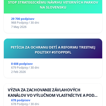
STOP STRATEGICKÉMU NÁVRHU VETERNÝCH PARKOV
NA SLOVENSKU
29 700 podpisov
968 Podpisy / 30 dni
7 May 2026
PETÍCIA ZA OCHRANU DETÍ A REFORMU TRESTNEJ
POLITIKY #STOPPDFL
8 608 podpisov
679 Podpisy / 30 dni
2 Feb 2026
VÝZVA ZA ZACHOVANIE ZÁVLAHOVÝCH
KANÁLOV VO VÝLUČNOM VLASTNÍCTVE A POD
KONTROLOU SLOVENSKEJ REPUBLIKY & žiadosť
678 podpisov
678 Podpisy / 30 dni