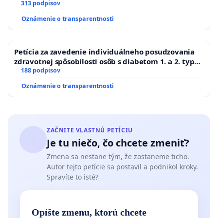
313 podpisov
Oznámenie o transparentnosti
Petícia za zavedenie individuálneho posudzovania
zdravotnej spôsobilosti osôb s diabetom 1. a 2. typu
pri prijímaní do Policajného zboru SR
188 podpisov
Oznámenie o transparentnosti
ZAČNITE VLASTNÚ PETÍCIU
Je tu niečo, čo chcete zmeniť?
Zmena sa nestane tým, že zostaneme ticho.
Autor tejto petície sa postavil a podnikol kroky.
Spravíte to isté?
Opíšte zmenu, ktorú chcete