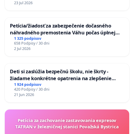
na riešenie zanedbaného stavu závlahových a
23 Jul 2026
odvodňovacích kanálov na Slovensku
Petícia/žiadosť za zabezpečenie dočasného
náhradného premostenia Váhu počas úplnej
uzávery Vážskeho mosta v Komárne
1 325 podpisov
658 Podpisy / 30 dni
2 Jul 2026
Deti si zaslúžia bezpečnú školu, nie škrty -
žiadame konkrétne opatrenia na zlepšenie
situácie v školstve
1 924 podpisov
420 Podpisy / 30 dni
21 Jun 2026
Petícia za zachovanie zastavovania expresov
TATRAN v železničnej stanici Považská Bystrica