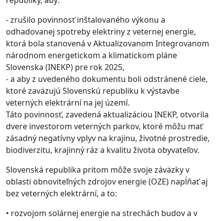
republiky, aby:
-
zrušilo povinnosť inštalovaného výkonu
a
odhadovanej spotreby
elektriny z
veternej energie,
ktorá bola stanovená v Aktualizovanom Integrovanom
národnom energetickom a klimatickom pláne
Slovenska (INEKP) pre rok 2025,
-
a aby z uvedeného dokumentu boli odstránené ciele,
ktoré zaväzujú Slovenskú republiku k výstavbe
veterných elektrární na jej území.
Táto povinnosť, zavedená aktualizáciou INE
K
P, otvorila
dvere investorom veterných parkov, ktoré môžu mať
zásadný negatívny vplyv na krajinu, životné prostredie,
biodiverzitu, krajinný ráz a kvalitu života obyvateľov.
Slovenská republika pritom môže svoje záväzky v
oblasti obnoviteľných zdrojov energie (OZE) napĺňať aj
bez veterných elektrární, a to:
•
rozvojom solárnej energie na strechách budov a v