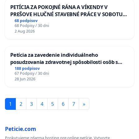
PETÍCIA ZA POKOJNÉ RÁNA A VÍKENDY V
PREŠOVE HLUČNÉ STAVEBNÉ PRÁCE V SOBOTU
LEN OD 9.00 DO 13.00 HOD., CEZ PRACOVNÝ
68 podpisov
68 Podpisy / 30 dni
TÝŽDEŇ CIEĽ 8.00 – 18.00 HOD. A PRAVIDELNÁ
2 Aug 2026
KONTROLA STAVBY C-AREA NA
ĎUMBIERSKEJ/MAGU
Petícia za zavedenie individuálneho
posudzovania zdravotnej spôsobilosti osôb s
diabetom 1. a 2. typu pri prijímaní do
188 podpisov
67 Podpisy / 30 dni
Policajného zboru SR
28 Jun 2026
1
2
3
4
5
6
7
»
Peticie.com
Poskytujeme zdarma hosting pre online petície. Vytvorte