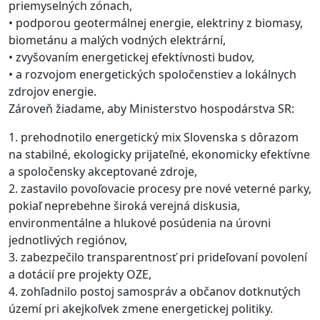
priemyselných zónach,
•
podporou geotermálnej energie
, elek
triny z biomasy,
biometánu
a malých vodných elektrární,
•
zvyšovaním energetickej efektívnosti budov,
•
a rozvojom energetických spoločenstiev a lokálnych
zdrojov energie.
Zároveň žiadame, aby Ministerstvo hospodárstva SR:
1.
prehodnotilo energetický mix Slovenska s dôrazom
na stabilné, ekologicky prijateľné
, ekonomicky
efektívne
a spoločensky akceptované zdroje,
2.
zastavilo povoľovacie procesy pre nové veterné parky,
pokiaľ neprebehne široká verejná diskusia,
environmentálne a hlukové posúdenia na úrovni
jednotlivých regiónov,
3.
zabezpečilo transparentnosť pri prideľovaní povolení
a dotácií pre projekty OZE,
4.
zohľadnilo postoj samospráv a občanov dotknutých
území pri akejkoľvek zmene energetickej politiky.