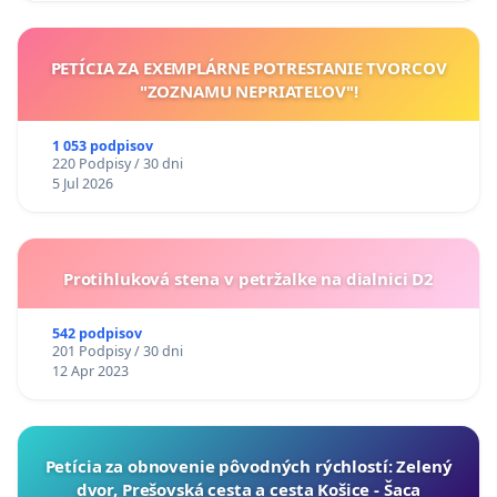
PETÍCIA ZA EXEMPLÁRNE POTRESTANIE TVORCOV
"ZOZNAMU NEPRIATEĽOV"!
1 053 podpisov
220 Podpisy / 30 dni
5 Jul 2026
Protihluková stena v petržalke na dialnici D2
542 podpisov
201 Podpisy / 30 dni
12 Apr 2023
​Petícia za obnovenie pôvodných rýchlostí: Zelený
dvor, Prešovská cesta a cesta Košice - Šaca