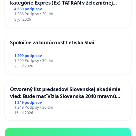
kategórie Expres (Ex) TATRAN v železničnej
stanici Púchov
4 530 podpisov
1 388 Podpisy / 30 dni
8 Jul 2026
Spoločne za budúcnosť Letiska Sliač
1 299 podpisov
1 299 Podpisy / 30 dni
23 Jul 2026
Otvorený list predsedovi Slovenskej akadémie
vied: Bude mať Vízia Slovenska 2040 mravnú
chrbticu?
1 249 podpisov
1 249 Podpisy / 30 dni
16 Jul 2026