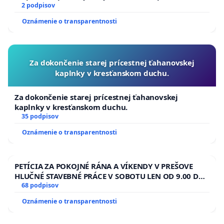
2 podpisov
Oznámenie o transparentnosti
Za dokončenie starej prícestnej ťahanovskej
kaplnky v kresťanskom duchu.
Za dokončenie starej prícestnej ťahanovskej
kaplnky v kresťanskom duchu.
35 podpisov
Oznámenie o transparentnosti
PETÍCIA ZA POKOJNÉ RÁNA A VÍKENDY V PREŠOVE
HLUČNÉ STAVEBNÉ PRÁCE V SOBOTU LEN OD 9.00 DO
13.00 HOD., CEZ PRACOVNÝ TÝŽDEŇ CIEĽ 8.00 – 18.00
68 podpisov
HOD. A PRAVIDELNÁ KONTROLA STAVBY C-AREA NA
Oznámenie o transparentnosti
ĎUMBIERSKEJ/MAGU