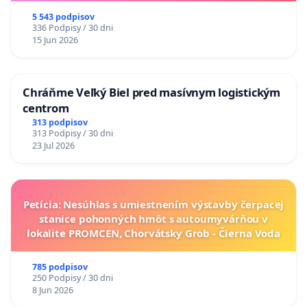
5 543 podpisov
336 Podpisy / 30 dni
15 Jun 2026
Chráňme Veľký Biel pred masívnym logistickým
centrom
313 podpisov
313 Podpisy / 30 dni
23 Jul 2026
Petícia: Nesúhlas s umiestnením výstavby čerpacej
stanice pohonných hmôt s autoumyvárňou v
lokalite PROMCEN, Chorvátsky Grob - Čierna Voda
785 podpisov
250 Podpisy / 30 dni
8 Jun 2026