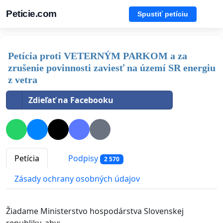
Peticie.com
Spustiť petíciu
Petícia proti VETERNÝM PARKOM a za
zrušenie povinnosti zaviesť na území SR energiu
z vetra
Zdieľať na Facebooku
Petícia
Podpisy
2 570
Zásady ochrany osobných údajov
Ž
iadame Ministerstvo hospodárstva Slovenskej