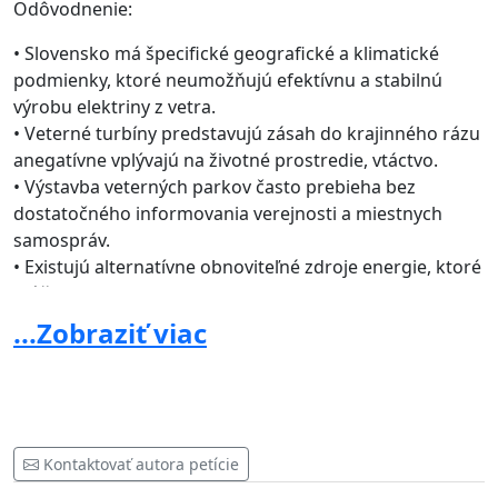
Odôvodnenie:
•
Slovensko má špecifické geografické a klimatické
podmienky, ktoré neumožňujú efektívnu a stabilnú
výrobu elektriny z vetra.
•
Veterné turbíny predstavujú zásah do krajinného rázu
a
negatívne vplý
vajú
na životné prostredie, vtáctvo.
•
Výstavba veterných parkov často prebieha bez
dostatočného informovania verejnosti a miestnych
samospráv.
•
Existujú alternatívne obnoviteľné zdroje energie, ktoré
môžu plniť ciele Slovenska v oblasti OZE bez
negatívnych dopadov veterných projektov.
...Zobraziť viac
Cieľ petície:
Úprava a prepracovanie Integrovaného národného
energetického a klimatického plánu Slovenska (INEKP) v
časti týkajúcej sa povinného inštalovaného výkonu
Kontaktovať autora petície
veternej energie,
aby sa odstránila povinnosť