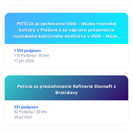
PETÍCIA za zachovanie SNM – Múzea rusínskej
kultúry v Prešove a za nápravu prezentácie
rusínskeho kultúrneho dedičstva v SNM – Múzeu
ukrajinskej kultúry vo Svidníku
1 553 podpisov
110 Podpisy / 30 dni
11 Jun 2026
Peticia za prestahovanie Rafinerie Slovnaft z
Bratislavy
331 podpisov
92 Podpisy / 30 dni
29 Jul 2021