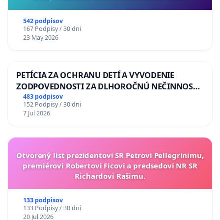
542 podpisov
167 Podpisy / 30 dni
23 May 2026
PETÍCIA ZA OCHRANU DETÍ A VYVODENIE
ZODPOVEDNOSTI ZA DLHOROČNÚ NEČINNOSŤ
A ZLYHANIE ŠTÁTU
483 podpisov
152 Podpisy / 30 dni
7 Jul 2026
Otvorený list prezidentovi SR Petrovi Pellegrinimu,
premiérovi Robertovi Ficovi a predsedovi NR SR
Richardovi Rašimu.
133 podpisov
133 Podpisy / 30 dni
20 Jul 2026