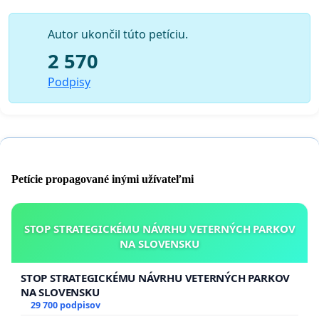
zavádzania veternej energie ako záväzného cieľa pre
Slovenskú republiku.
Autor ukončil túto petíciu.
2 570
Podpisy
Petície propagované inými užívateľmi
STOP STRATEGICKÉMU NÁVRHU VETERNÝCH PARKOV
NA SLOVENSKU
STOP STRATEGICKÉMU NÁVRHU VETERNÝCH PARKOV
NA SLOVENSKU
29 700 podpisov