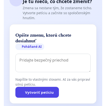
Je tu niečo, čo chcete zmeniť?
Zmena sa nestane tým, že zostaneme ticho.
Vytvorte petíciu a začnite so spoločenským
hnutím.
Opíšte zmenu, ktorú chcete
dosiahnuť
Poháňané AI
Napíšte to vlastnými slovami. AI za vás pripraví
silnú petíciu.
Vytvoriť petíciu