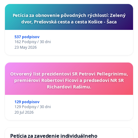
​Petícia za obnovenie pôvodných rýchlostí: Zelený
dvor, Prešovská cesta a cesta Košice - Šaca
537 podpisov
162 Podpisy / 30 dni
23 May 2026
Otvorený list prezidentovi SR Petrovi Pellegrinimu,
premiérovi Robertovi Ficovi a predsedovi NR SR
Richardovi Rašimu.
129 podpisov
129 Podpisy / 30 dni
20 Jul 2026
Petícia za zavedenie individuálneho