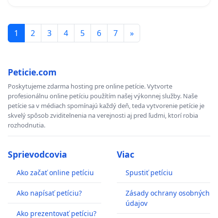
KONTROLA STAVBY C-AREA NA
ĎUMBIERSKEJ/MAGU
1
2
3
4
5
6
7
»
Peticie.com
Poskytujeme zdarma hosting pre online petície. Vytvorte
profesionálnu online petíciu použítím našej výkonnej služby. Naše
petície sa v médiach spomínajú každý deň, teda vytvorenie petície je
skvelý spôsob zviditelnenia na verejnosti aj pred ľudmi, ktorí robia
rozhodnutia.
Sprievodcovia
Viac
Ako začať online petíciu
Spustiť petíciu
Ako napísať petíciu?
Zásady ochrany osobných
údajov
Ako prezentovať petíciu?