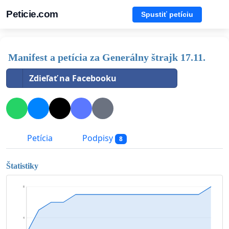
Peticie.com
Spustiť petíciu
Manifest a petícia za Generálny štrajk 17.11.
Zdieľať na Facebooku
Petícia
Podpisy
8
Štatistiky
8
4