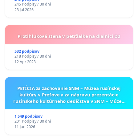
245 Podpisy / 30 dni
23 Jul 2026
Protihluková stena v petržalke na dialnici D2
532 podpisov
218 Podpisy / 30 dni
12 Apr 2023
PETÍCIA za zachovanie SNM – Múzea rusínskej
kultúry v Prešove a za nápravu prezentácie
rusínskeho kultúrneho dedičstva v SNM – Múzeu
ukrajinskej kultúry vo Svidníku
1 549 podpisov
201 Podpisy / 30 dni
11 Jun 2026