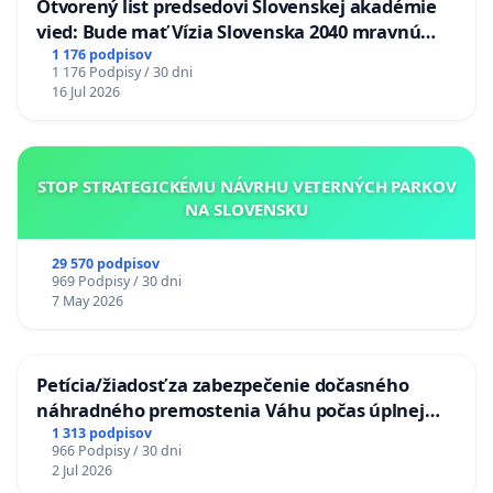
Otvorený list predsedovi Slovenskej akadémie
vied: Bude mať Vízia Slovenska 2040 mravnú
chrbticu?
1 176 podpisov
1 176 Podpisy / 30 dni
16 Jul 2026
STOP STRATEGICKÉMU NÁVRHU VETERNÝCH PARKOV
NA SLOVENSKU
29 570 podpisov
969 Podpisy / 30 dni
7 May 2026
Petícia/žiadosť za zabezpečenie dočasného
náhradného premostenia Váhu počas úplnej
uzávery Vážskeho mosta v Komárne
1 313 podpisov
966 Podpisy / 30 dni
2 Jul 2026