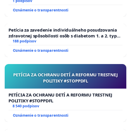
1 podpisov
Oznámenie o transparentnosti
Petícia za zavedenie individuálneho posudzovania
zdravotnej spôsobilosti osôb s diabetom 1. a 2. typu
pri prijímaní do Policajného zboru SR
188 podpisov
Oznámenie o transparentnosti
PETÍCIA ZA OCHRANU DETÍ A REFORMU TRESTNEJ
POLITIKY #STOPPDFL
PETÍCIA ZA OCHRANU DETÍ A REFORMU TRESTNEJ
POLITIKY #STOPPDFL
8 540 podpisov
Oznámenie o transparentnosti