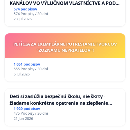
KANÁLOV VO VÝLUČNOM VLASTNÍCTVE A POD
KONTROLOU SLOVENSKEJ REPUBLIKY & žiadosť
574 podpisov
574 Podpisy / 30 dni
na riešenie zanedbaného stavu závlahových a
23 Jul 2026
odvodňovacích kanálov na Slovensku
PETÍCIA ZA EXEMPLÁRNE POTRESTANIE TVORCOV
"ZOZNAMU NEPRIATEĽOV"!
1 051 podpisov
555 Podpisy / 30 dni
5 Jul 2026
Deti si zaslúžia bezpečnú školu, nie škrty -
žiadame konkrétne opatrenia na zlepšenie
situácie v školstve
1 920 podpisov
475 Podpisy / 30 dni
21 Jun 2026