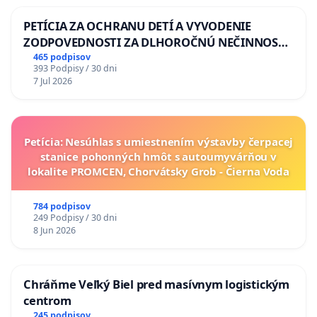
PETÍCIA ZA OCHRANU DETÍ A VYVODENIE
ZODPOVEDNOSTI ZA DLHOROČNÚ NEČINNOSŤ
A ZLYHANIE ŠTÁTU
465 podpisov
393 Podpisy / 30 dni
7 Jul 2026
Petícia: Nesúhlas s umiestnením výstavby čerpacej
stanice pohonných hmôt s autoumyvárňou v
lokalite PROMCEN, Chorvátsky Grob - Čierna Voda
784 podpisov
249 Podpisy / 30 dni
8 Jun 2026
Chráňme Veľký Biel pred masívnym logistickým
centrom
245 podpisov