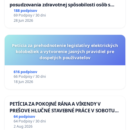
posudzovania zdravotnej spôsobilosti osôb s
diabetom 1. a 2. typu pri prijímaní do
188 podpisov
69 Podpisy / 30 dni
Policajného zboru SR
28 Jun 2026
Petícia za prehodnotenie legislatívy elektrických
kolobežiek a vytvorenie jasných pravidiel pre
dospelých používateľov
616 podpisov
66 Podpisy / 30 dni
18 Jun 2026
PETÍCIA ZA POKOJNÉ RÁNA A VÍKENDY V
PREŠOVE HLUČNÉ STAVEBNÉ PRÁCE V SOBOTU
LEN OD 9.00 DO 13.00 HOD., CEZ PRACOVNÝ
64 podpisov
64 Podpisy / 30 dni
TÝŽDEŇ CIEĽ 8.00 – 18.00 HOD. A PRAVIDELNÁ
2 Aug 2026