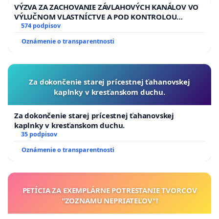
VÝZVA ZA ZACHOVANIE ZÁVLAHOVÝCH KANÁLOV VO
VÝLUČNOM VLASTNÍCTVE A POD KONTROLOU
SLOVENSKEJ REPUBLIKY & žiadosť na riešenie
574 podpisov
zanedbaného stavu závlahových a odvodňovacích
Oznámenie o transparentnosti
kanálov na Slovensku
Za dokončenie starej prícestnej ťahanovskej
kaplnky v kresťanskom duchu.
Za dokončenie starej prícestnej ťahanovskej
kaplnky v kresťanskom duchu.
35 podpisov
Oznámenie o transparentnosti
PETÍCIA ZA EXEMPLÁRNE POTRESTANIE TVORCOV
"ZOZNAMU NEPRIATEĽOV"!