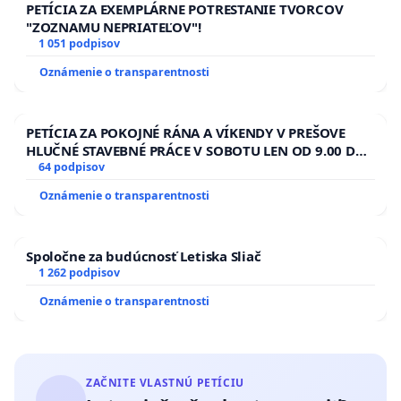
PETÍCIA ZA EXEMPLÁRNE POTRESTANIE TVORCOV
"ZOZNAMU NEPRIATEĽOV"!
1 051 podpisov
Oznámenie o transparentnosti
PETÍCIA ZA POKOJNÉ RÁNA A VÍKENDY V PREŠOVE
HLUČNÉ STAVEBNÉ PRÁCE V SOBOTU LEN OD 9.00 DO
13.00 HOD., CEZ PRACOVNÝ TÝŽDEŇ CIEĽ 8.00 – 18.00
64 podpisov
HOD. A PRAVIDELNÁ KONTROLA STAVBY C-AREA NA
Oznámenie o transparentnosti
ĎUMBIERSKEJ/MAGU
Spoločne za budúcnosť Letiska Sliač
1 262 podpisov
Oznámenie o transparentnosti
ZAČNITE VLASTNÚ PETÍCIU