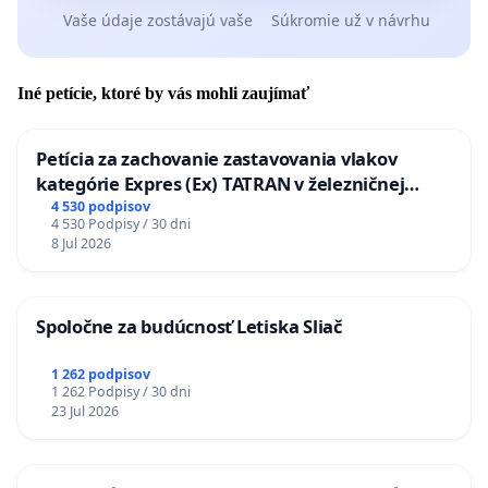
Vaše údaje zostávajú vaše
Súkromie už v návrhu
Iné petície, ktoré by vás mohli zaujímať
Petícia za zachovanie zastavovania vlakov
kategórie Expres (Ex) TATRAN v železničnej
stanici Púchov
4 530 podpisov
4 530 Podpisy / 30 dni
8 Jul 2026
Spoločne za budúcnosť Letiska Sliač
1 262 podpisov
1 262 Podpisy / 30 dni
23 Jul 2026