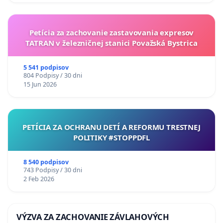
Petícia za zachovanie zastavovania expresov
TATRAN v železničnej stanici Považská Bystrica
5 541 podpisov
804 Podpisy / 30 dni
15 Jun 2026
PETÍCIA ZA OCHRANU DETÍ A REFORMU TRESTNEJ
POLITIKY #STOPPDFL
8 540 podpisov
743 Podpisy / 30 dni
2 Feb 2026
VÝZVA ZA ZACHOVANIE ZÁVLAHOVÝCH