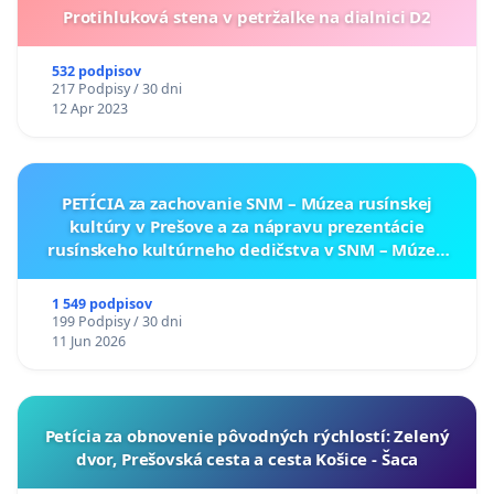
Protihluková stena v petržalke na dialnici D2
532 podpisov
217 Podpisy / 30 dni
12 Apr 2023
PETÍCIA za zachovanie SNM – Múzea rusínskej
kultúry v Prešove a za nápravu prezentácie
rusínskeho kultúrneho dedičstva v SNM – Múzeu
ukrajinskej kultúry vo Svidníku
1 549 podpisov
199 Podpisy / 30 dni
11 Jun 2026
​Petícia za obnovenie pôvodných rýchlostí: Zelený
dvor, Prešovská cesta a cesta Košice - Šaca