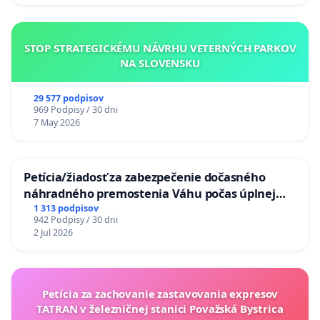
STOP STRATEGICKÉMU NÁVRHU VETERNÝCH PARKOV
NA SLOVENSKU
29 577 podpisov
969 Podpisy / 30 dni
7 May 2026
Petícia/žiadosť za zabezpečenie dočasného
náhradného premostenia Váhu počas úplnej
uzávery Vážskeho mosta v Komárne
1 313 podpisov
942 Podpisy / 30 dni
2 Jul 2026
Petícia za zachovanie zastavovania expresov
TATRAN v železničnej stanici Považská Bystrica