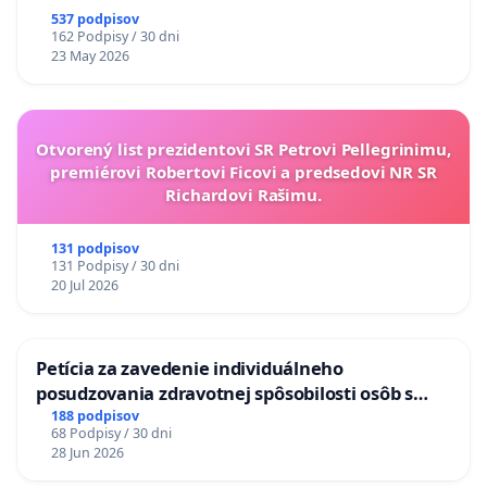
537 podpisov
162 Podpisy / 30 dni
23 May 2026
Otvorený list prezidentovi SR Petrovi Pellegrinimu,
premiérovi Robertovi Ficovi a predsedovi NR SR
Richardovi Rašimu.
131 podpisov
131 Podpisy / 30 dni
20 Jul 2026
Petícia za zavedenie individuálneho
posudzovania zdravotnej spôsobilosti osôb s
diabetom 1. a 2. typu pri prijímaní do
188 podpisov
68 Podpisy / 30 dni
Policajného zboru SR
28 Jun 2026