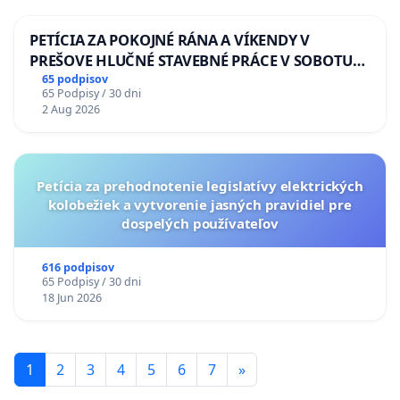
PETÍCIA ZA POKOJNÉ RÁNA A VÍKENDY V
PREŠOVE HLUČNÉ STAVEBNÉ PRÁCE V SOBOTU
LEN OD 9.00 DO 13.00 HOD., CEZ PRACOVNÝ
65 podpisov
65 Podpisy / 30 dni
TÝŽDEŇ CIEĽ 8.00 – 18.00 HOD. A PRAVIDELNÁ
2 Aug 2026
KONTROLA STAVBY C-AREA NA
ĎUMBIERSKEJ/MAGU
Petícia za prehodnotenie legislatívy elektrických
kolobežiek a vytvorenie jasných pravidiel pre
dospelých používateľov
616 podpisov
65 Podpisy / 30 dni
18 Jun 2026
1
2
3
4
5
6
7
»