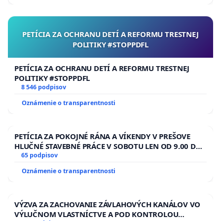
PETÍCIA ZA OCHRANU DETÍ A REFORMU TRESTNEJ
POLITIKY #STOPPDFL
PETÍCIA ZA OCHRANU DETÍ A REFORMU TRESTNEJ
POLITIKY #STOPPDFL
8 546 podpisov
Oznámenie o transparentnosti
PETÍCIA ZA POKOJNÉ RÁNA A VÍKENDY V PREŠOVE
HLUČNÉ STAVEBNÉ PRÁCE V SOBOTU LEN OD 9.00 DO
13.00 HOD., CEZ PRACOVNÝ TÝŽDEŇ CIEĽ 8.00 – 18.00
65 podpisov
HOD. A PRAVIDELNÁ KONTROLA STAVBY C-AREA NA
Oznámenie o transparentnosti
ĎUMBIERSKEJ/MAGU
VÝZVA ZA ZACHOVANIE ZÁVLAHOVÝCH KANÁLOV VO
VÝLUČNOM VLASTNÍCTVE A POD KONTROLOU