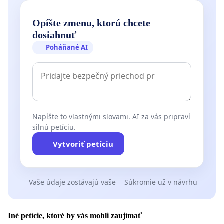
Opíšte zmenu, ktorú chcete
dosiahnuť
Poháňané AI
Napíšte to vlastnými slovami. AI za vás pripraví
silnú petíciu.
Vytvoriť petíciu
Vaše údaje zostávajú vaše
Súkromie už v návrhu
Iné petície, ktoré by vás mohli zaujímať