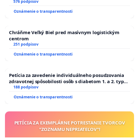
SLOVENSKEJ REPUBLIKY & žiadosť na riešenie
576 podpisov
zanedbaného stavu závlahových a odvodňovacích
Oznámenie o transparentnosti
kanálov na Slovensku
Chráňme Veľký Biel pred masívnym logistickým
centrom
251 podpisov
Oznámenie o transparentnosti
Petícia za zavedenie individuálneho posudzovania
zdravotnej spôsobilosti osôb s diabetom 1. a 2. typu
pri prijímaní do Policajného zboru SR
188 podpisov
Oznámenie o transparentnosti
PETÍCIA ZA EXEMPLÁRNE POTRESTANIE TVORCOV
"ZOZNAMU NEPRIATEĽOV"!