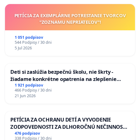
PETÍCIA ZA EXEMPLÁRNE POTRESTANIE TVORCOV
"ZOZNAMU NEPRIATEĽOV"!
1 051 podpisov
544 Podpisy / 30 dni
5 Jul 2026
Deti si zaslúžia bezpečnú školu, nie škrty -
žiadame konkrétne opatrenia na zlepšenie
situácie v školstve
1 921 podpisov
466 Podpisy / 30 dni
21 Jun 2026
PETÍCIA ZA OCHRANU DETÍ A VYVODENIE
ZODPOVEDNOSTI ZA DLHOROČNÚ NEČINNOSŤ
A ZLYHANIE ŠTÁTU
476 podpisov
338 Podpisy / 30 dni