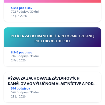
5 541 podpisov
792 Podpisy / 30 dni
15 Jun 2026
PETÍCIA ZA OCHRANU DETÍ A REFORMU TRESTNEJ
POLITIKY #STOPPDFL
8 546 podpisov
746 Podpisy / 30 dni
2 Feb 2026
VÝZVA ZA ZACHOVANIE ZÁVLAHOVÝCH
KANÁLOV VO VÝLUČNOM VLASTNÍCTVE A POD
KONTROLOU SLOVENSKEJ REPUBLIKY & žiadosť
576 podpisov
576 Podpisy / 30 dni
na riešenie zanedbaného stavu závlahových a
23 Jul 2026
odvodňovacích kanálov na Slovensku