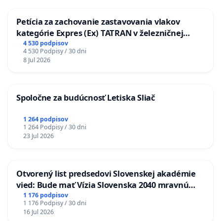
Petícia za zachovanie zastavovania vlakov
kategórie Expres (Ex) TATRAN v železničnej
stanici Púchov
4 530 podpisov
4 530 Podpisy / 30 dni
8 Jul 2026
Spoločne za budúcnosť Letiska Sliač
1 264 podpisov
1 264 Podpisy / 30 dni
23 Jul 2026
Otvorený list predsedovi Slovenskej akadémie
vied: Bude mať Vízia Slovenska 2040 mravnú
chrbticu?
1 176 podpisov
1 176 Podpisy / 30 dni
16 Jul 2026