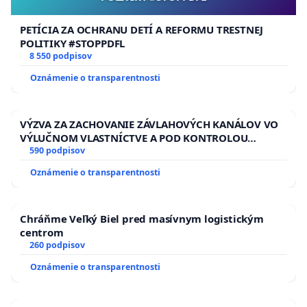
PETÍCIA ZA OCHRANU DETÍ A REFORMU TRESTNEJ
POLITIKY #STOPPDFL
8 550 podpisov
Oznámenie o transparentnosti
VÝZVA ZA ZACHOVANIE ZÁVLAHOVÝCH KANÁLOV VO
VÝLUČNOM VLASTNÍCTVE A POD KONTROLOU
SLOVENSKEJ REPUBLIKY & žiadosť na riešenie
590 podpisov
zanedbaného stavu závlahových a odvodňovacích
Oznámenie o transparentnosti
kanálov na Slovensku
Chráňme Veľký Biel pred masívnym logistickým
centrom
260 podpisov
Oznámenie o transparentnosti