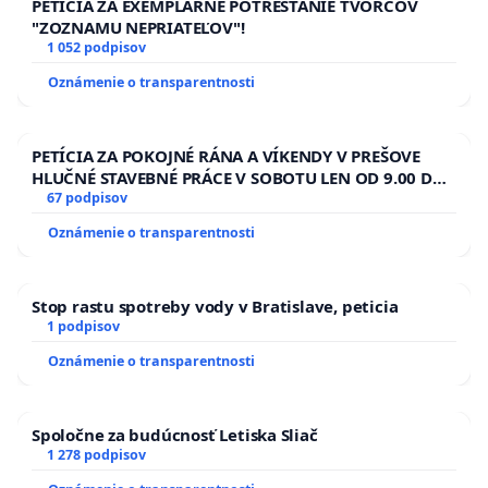
PETÍCIA ZA EXEMPLÁRNE POTRESTANIE TVORCOV
"ZOZNAMU NEPRIATEĽOV"!
1 052 podpisov
Oznámenie o transparentnosti
PETÍCIA ZA POKOJNÉ RÁNA A VÍKENDY V PREŠOVE
HLUČNÉ STAVEBNÉ PRÁCE V SOBOTU LEN OD 9.00 DO
13.00 HOD., CEZ PRACOVNÝ TÝŽDEŇ CIEĽ 8.00 – 18.00
67 podpisov
HOD. A PRAVIDELNÁ KONTROLA STAVBY C-AREA NA
Oznámenie o transparentnosti
ĎUMBIERSKEJ/MAGU
Stop rastu spotreby vody v Bratislave, peticia
1 podpisov
Oznámenie o transparentnosti
Spoločne za budúcnosť Letiska Sliač
1 278 podpisov