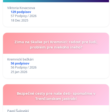
Viktoria Kovacsova
129 podpisov
57 Podpisy / 2026
18 Dec 2025
Zima na Skalke pri Kremnici: radosť pre ľudí,
problém pre niekoho iného?
Kremnickí bežkári
56 podpisov
56 Podpisy / 2026
25 Jan 2026
Bezpečné cesty pre naše deti- spomaľme v
Trenčianskom Jastrabí
Pavol Šulovský