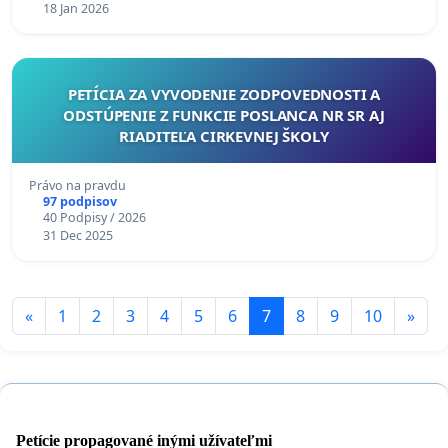
18 Jan 2026
PETÍCIA ZA VYVODENIE ZODPOVEDNOSTI A
ODSTÚPENIE Z FUNKCIE POSLANCA NR SR AJ
RIADITEĽA CIRKEVNEJ ŠKOLY
Právo na pravdu
97 podpisov
40 Podpisy / 2026
31 Dec 2025
«
1
2
3
4
5
6
7
8
9
10
»
Petície propagované inými užívateľmi