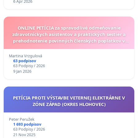
6 Apr 2026
ONLINE PETÍCIA za spravodlivé odmeňovanie
zdravotníckych asistentov a praktických sestier a
prehodnotenie povinných členských poplatkov v
Komore MTP
Martina Vrzgulová
63 podpisov
63 Podpisy / 2026
9 Jan 2026
PETÍCIA PROTI VÝSTAVBE VETERNEJ ELEKTRÁRNE V
ZÓNE ZÁPAD (OKRES HLOHOVEC)
Peter Peružek
1 693 podpisov
63 Podpisy / 2026
21 Nov 2025