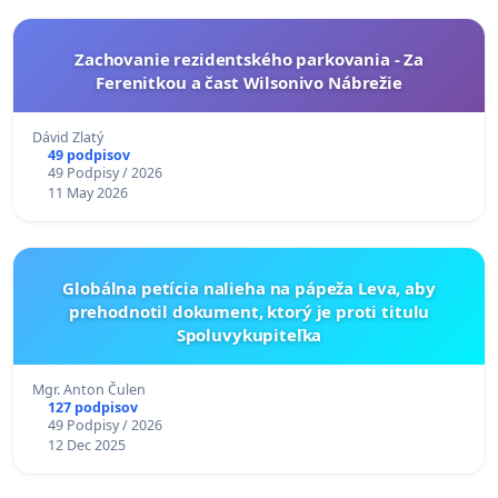
Zachovanie rezidentského parkovania - Za
Ferenitkou a čast Wilsonivo Nábrežie
Dávid Zlatý
49 podpisov
49 Podpisy / 2026
11 May 2026
Globálna petícia nalieha na pápeža Leva, aby
prehodnotil dokument, ktorý je proti titulu
Spoluvykupiteľka
Mgr. Anton Čulen
127 podpisov
49 Podpisy / 2026
12 Dec 2025