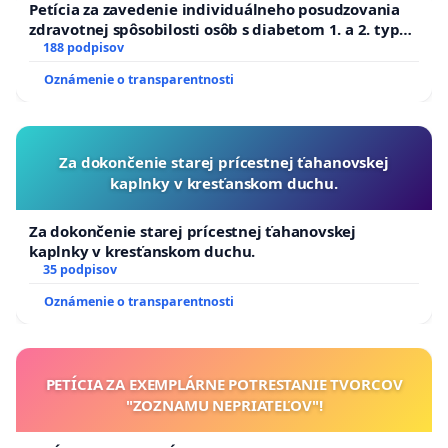
Petícia za zavedenie individuálneho posudzovania
zdravotnej spôsobilosti osôb s diabetom 1. a 2. typu
pri prijímaní do Policajného zboru SR
188 podpisov
Oznámenie o transparentnosti
Za dokončenie starej prícestnej ťahanovskej
kaplnky v kresťanskom duchu.
Za dokončenie starej prícestnej ťahanovskej
kaplnky v kresťanskom duchu.
35 podpisov
Oznámenie o transparentnosti
PETÍCIA ZA EXEMPLÁRNE POTRESTANIE TVORCOV
"ZOZNAMU NEPRIATEĽOV"!