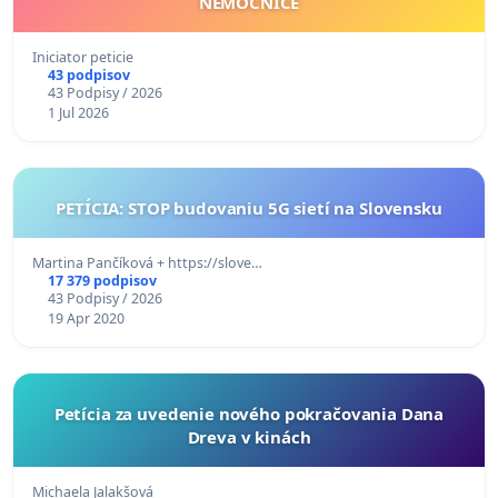
NEMOCNICE
Iniciator peticie
43 podpisov
43 Podpisy / 2026
1 Jul 2026
PETÍCIA: STOP budovaniu 5G sietí na Slovensku
Martina Pančíková + https://slove…
17 379 podpisov
43 Podpisy / 2026
19 Apr 2020
Petícia za uvedenie nového pokračovania Dana
Dreva v kinách
Michaela Jalakšová