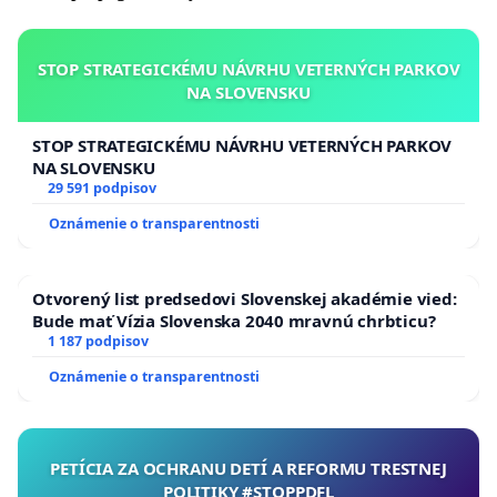
STOP STRATEGICKÉMU NÁVRHU VETERNÝCH PARKOV
NA SLOVENSKU
STOP STRATEGICKÉMU NÁVRHU VETERNÝCH PARKOV
NA SLOVENSKU
29 591 podpisov
Oznámenie o transparentnosti
Otvorený list predsedovi Slovenskej akadémie vied:
Bude mať Vízia Slovenska 2040 mravnú chrbticu?
1 187 podpisov
Oznámenie o transparentnosti
PETÍCIA ZA OCHRANU DETÍ A REFORMU TRESTNEJ
POLITIKY #STOPPDFL