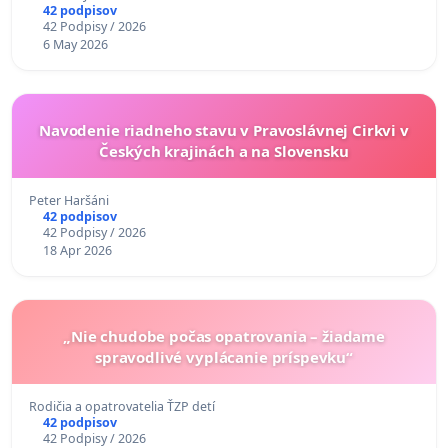
42 podpisov
42 Podpisy / 2026
6 May 2026
Navodenie riadneho stavu v Pravoslávnej Cirkvi v
Českých krajinách a na Slovensku
Peter Haršáni
42 podpisov
42 Podpisy / 2026
18 Apr 2026
„Nie chudobe počas opatrovania – žiadame
spravodlivé vyplácanie príspevku“
Rodičia a opatrovatelia ŤZP detí
42 podpisov
42 Podpisy / 2026