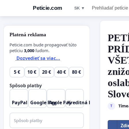
Peticie.com
Prehliadať petície
SK ▼
Platená reklama
PET
Peticie.com bude propagovať túto
PRÍ
petíciu
3,000
ľuďom.
VŠE
Dozvedieť sa viac...
zniž
5 €
10 €
20 €
40 €
80 €
osla
Spôsob platby
Slov
PayPal
Google Pay
Apple Pay
Kreditná Karta
Tíme
T
Spôsob platby
Zdi