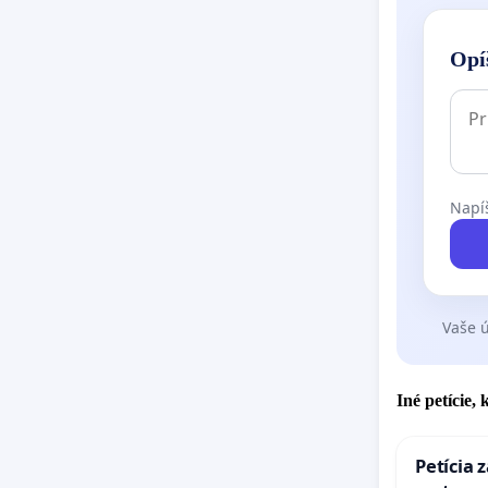
Opí
Napíš
Vaše ú
Iné petície,
Petícia 