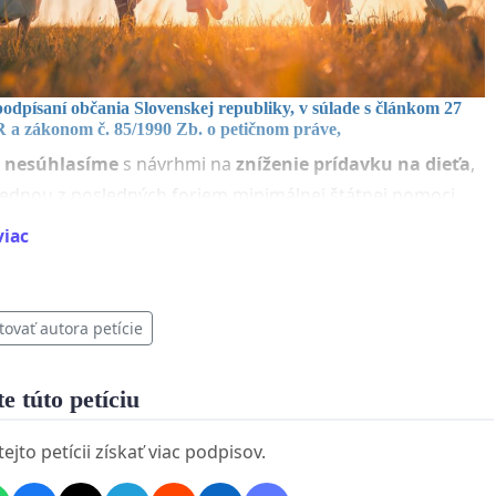
odpísaní občania Slovenskej republiky, v súlade s článkom 27
 a zákonom č. 85/1990 Zb. o petičnom práve,
 nesúhlasíme
s návrhmi na
zníženie prídavku na dieťa
,
 jednou z posledných foriem minimálnej štátnej pomoci
ny vychovávajúce deti.
viac
é alternatívy, ktoré uvažujú o znížení prídavkov z 60 € na
bo ich zrušení pre deti nad 18 rokov, považujeme za
tovať autora petície
dlivé, necitlivé a škodlivé
– a to najmä pre tie
ti, ktoré už dnes žijú na hranici finančnej únosnosti.
e túto petíciu
ame Národnú radu Slovenskej republiky a Vládu Slovenskej republiky:
jto petícii získať viac podpisov.
ovať výšku prídavku na dieťa minimálne 60 €