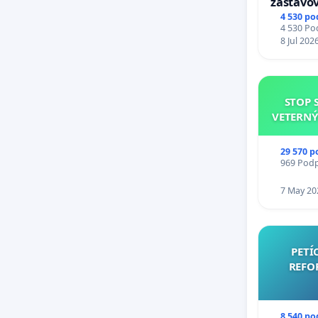
zastavov
Expres (
4 530 po
4 530 Pod
stanici 
8 Jul 202
STOP 
VETERNÝ
29 570 p
969 Podpi
7 May 20
PETÍ
REFO
8 540 po