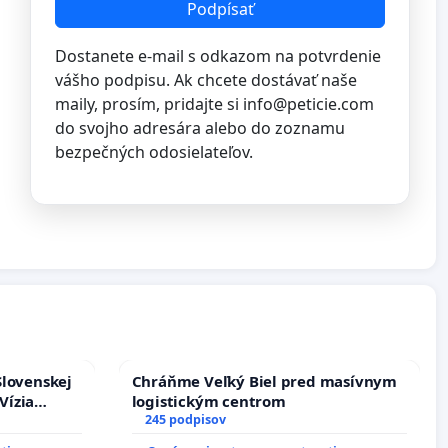
Podpísať
Dostanete e-mail s odkazom na potvrdenie
vášho podpisu. Ak chcete dostávať naše
maily, prosím, pridajte si
info@peticie.com
do svojho adresára alebo do zoznamu
bezpečných odosielateľov.
Slovenskej
Chráňme Veľký Biel pred masívnym
Vízia
logistickým centrom
rbticu?
245 podpisov