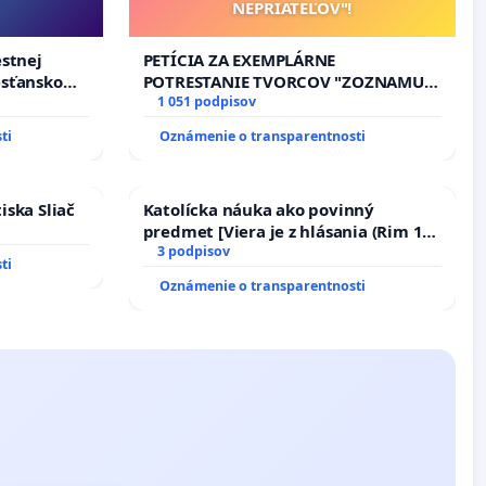
NEPRIATEĽOV"!
estnej
PETÍCIA ZA EXEMPLÁRNE
esťanskom
POTRESTANIE TVORCOV "ZOZNAMU
NEPRIATEĽOV"!
1 051 podpisov
ti
Oznámenie o transparentnosti
iska Sliač
Katolícka náuka ako povinný
predmet [Viera je z hlásania (Rim 10,
17)]
3 podpisov
ti
Oznámenie o transparentnosti