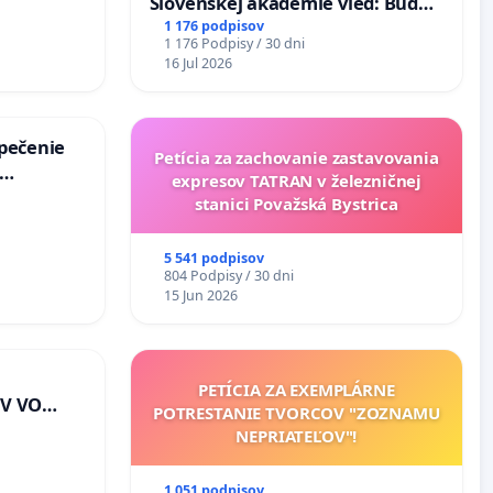
Slovenskej akadémie vied: Bude
mať Vízia Slovenska 2040 mravnú
1 176 podpisov
1 176 Podpisy / 30 dni
chrbticu?
16 Jul 2026
zpečenie
Petícia za zachovanie zastavovania
expresov TATRAN v železničnej
s úplnej
stanici Považská Bystrica
a v
5 541 podpisov
804 Podpisy / 30 dni
15 Jun 2026
PETÍCIA ZA EXEMPLÁRNE
V VO
POTRESTANIE TVORCOV "ZOZNAMU
E A POD
NEPRIATEĽOV"!
EJ
riešenie
1 051 podpisov