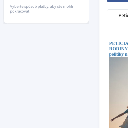
Vyberte spôsob platby, aby ste mohli
pokračovať.
Petí
PETÍCI
RODINY
politiky 