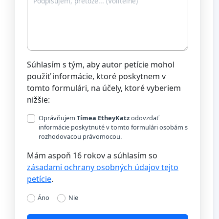
Súhlasím s tým, aby autor petície mohol
použiť informácie, ktoré poskytnem v
tomto formulári, na účely, ktoré vyberiem
nižšie:
Oprávňujem
Tímea EtheyKatz
odovzdať
informácie poskytnuté v tomto formulári osobám s
rozhodovacou právomocou.
Mám aspoň 16 rokov a súhlasím so
zásadami ochrany osobných údajov tejto
petície
.
Áno
Nie