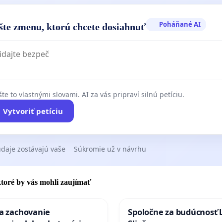
Poháňané AI
šte zmenu, ktorú chcete dosiahnuť
te to vlastnými slovami. AI za vás pripraví silnú petíciu.
Vytvoriť petíciu
daje zostávajú vaše
Súkromie už v návrhu
 ktoré by vás mohli zaujímať
za zachovanie
Spoločne za budúcnosť 