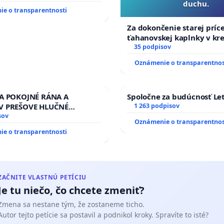
duchu.
OU SLOVENSKEJ REPUBLIKY
e o transparentnosti
 na riešenie zanedbaného
vlahových a odvodňovacích
Za dokončenie starej príc
na Slovensku
ťahanovskej kaplnky v kr
duchu.
35 podpisov
Oznámenie o transparentnos
ZA POKOJNÉ RÁNA A
Spoločne za budúcnosť Let
V PREŠOVE HLUČNÉ
1 263 podpisov
 PRÁCE V SOBOTU LEN OD
sov
Oznámenie o transparentnos
13.00 HOD., CEZ PRACOVNÝ
e o transparentnosti
EĽ 8.00 – 18.00 HOD. A
NÁ KONTROLA STAVBY C-
 ĎUMBIERSKEJ/MAGU
ZAČNITE VLASTNÚ PETÍCIU
Je tu niečo, čo chcete zmeniť?
Zmena sa nestane tým, že zostaneme ticho.
Autor tejto petície sa postavil a podnikol kroky. Spravíte to isté?