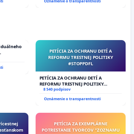
ti
Oznámenie o transparentnosti
viduálneho
PETÍCIA ZA OCHRANU DETÍ A
REFORMU TRESTNEJ POLITIKY
m 1. a 2.
#STOPPDFL
cajného
ti
PETÍCIA ZA OCHRANU DETÍ A
REFORMU TRESTNEJ POLITIKY
#STOPPDFL
8 540 podpisov
Oznámenie o transparentnosti
rícestnej
PETÍCIA ZA EXEMPLÁRNE
resťanskom
POTRESTANIE TVORCOV "ZOZNAMU