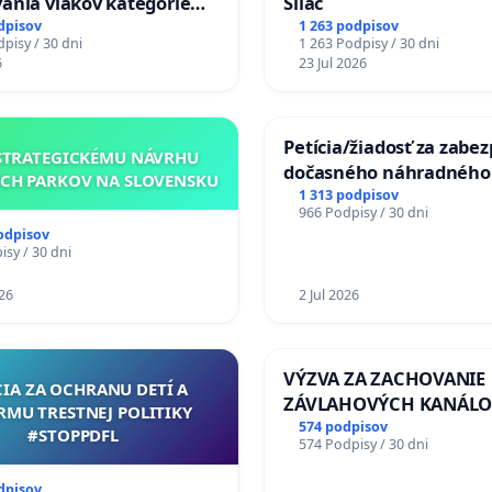
ania vlakov kategórie
Sliač
Ex) TATRAN v železničnej
dpisov
1 263 podpisov
pisy / 30 dni
1 263 Podpisy / 30 dni
Púchov
6
23 Jul 2026
Petícia/žiadosť za zabe
STRATEGICKÉMU NÁVRHU
dočasného náhradného
CH PARKOV NA SLOVENSKU
premostenia Váhu poča
1 313 podpisov
966 Podpisy / 30 dni
uzávery Vážskeho most
odpisov
Komárne
sy / 30 dni
26
2 Jul 2026
VÝZVA ZA ZACHOVANIE
CIA ZA OCHRANU DETÍ A
ZÁVLAHOVÝCH KANÁLO
RMU TRESTNEJ POLITIKY
VÝLUČNOM VLASTNÍCTV
574 podpisov
#STOPPDFL
574 Podpisy / 30 dni
KONTROLOU SLOVENSK
REPUBLIKY & žiadosť na 
dpisov