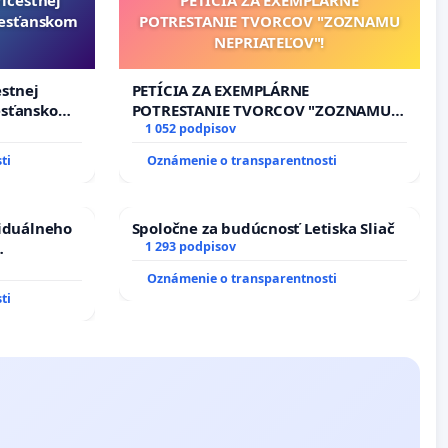
resťanskom
POTRESTANIE TVORCOV "ZOZNAMU
NEPRIATEĽOV"!
estnej
PETÍCIA ZA EXEMPLÁRNE
esťanskom
POTRESTANIE TVORCOV "ZOZNAMU
NEPRIATEĽOV"!
1 052 podpisov
ti
Oznámenie o transparentnosti
viduálneho
Spoločne za budúcnosť Letiska Sliač
1 293 podpisov
m 1. a 2.
Oznámenie o transparentnosti
cajného
ti