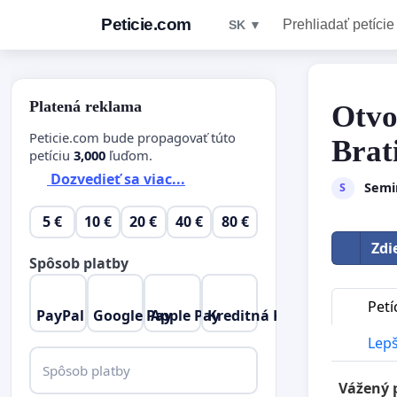
Peticie.com
Prehliadať petície
SK ▼
Platená reklama
Otvo
Peticie.com bude propagovať túto
Brat
petíciu
3,000
ľuďom.
Dozvedieť sa viac...
Semi
S
5 €
10 €
20 €
40 €
80 €
Zdi
Spôsob platby
Petí
PayPal
Google Pay
Apple Pay
Kreditná Karta
Lepš
Spôsob platby
Vážený 