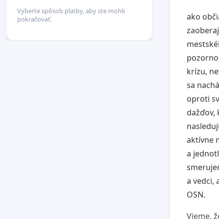
Vyberte spôsob platby, aby ste mohli
ako obči
pokračovať.
zaoberaj
mestskéh
pozornos
krízu, n
sa nachá
oproti s
dažďov, 
nasleduj
aktívne 
a jednot
smeruje
a vedci, 
OSN.
Vieme, ž