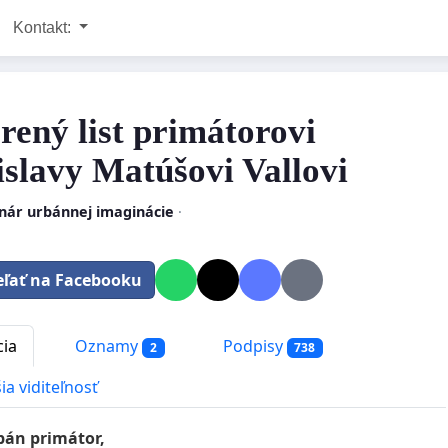
Kontakt:
rený list primátorovi
islavy Matúšovi Vallovi
nár urbánnej imaginácie
·
eľať na Facebooku
cia
Oznamy
Podpisy
2
738
ia viditeľnosť
pán primátor,