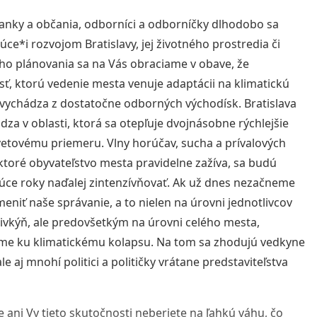
anky a občania, odborníci a odborníčky dlhodobo sa
úce*i rozvojom Bratislavy, jej životného prostredia či
o plánovania sa na Vás obraciame v obave, že
ť, ktorú vedenie mesta venuje adaptácii na klimatickú
evychádza z dostatočne odborných východísk. Bratislava
dza v oblasti, ktorá sa otepľuje dvojnásobne rýchlejšie
vetovému priemeru. Vlny horúčav, sucha a prívalových
ktoré obyvateľstvo mesta pravidelne zažíva, sa budú
úce roky naďalej zintenzívňovať. Ak už dnes nezačneme
meniť naše správanie, a to nielen na úrovni jednotlivcov
livkýň, ale predovšetkým na úrovni celého mesta,
me ku klimatickému kolapsu. Na tom sa zhodujú vedkyne
ale aj mnohí politici a političky vrátane predstaviteľstva
e ani Vy tieto skutočnosti neberiete na ľahkú váhu, čo