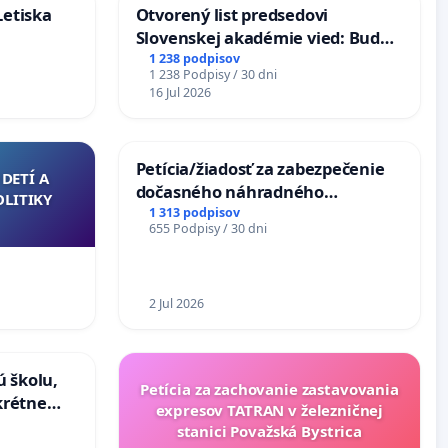
Letiska
Otvorený list predsedovi
Slovenskej akadémie vied: Bude
mať Vízia Slovenska 2040 mravnú
1 238 podpisov
1 238 Podpisy / 30 dni
chrbticu?
16 Jul 2026
Petícia/žiadosť za zabezpečenie
DETÍ A
dočasného náhradného
OLITIKY
premostenia Váhu počas úplnej
1 313 podpisov
655 Podpisy / 30 dni
uzávery Vážskeho mosta v
Komárne
2 Jul 2026
ú školu,
Petícia za zachovanie zastavovania
krétne
expresov TATRAN v železničnej
ituácie v
stanici Považská Bystrica