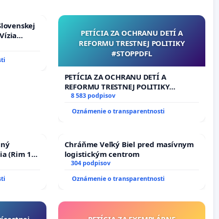
Slovenskej
PETÍCIA ZA OCHRANU DETÍ A
Vízia
REFORMU TRESTNEJ POLITIKY
rbticu?
#STOPPDFL
ti
PETÍCIA ZA OCHRANU DETÍ A
REFORMU TRESTNEJ POLITIKY
#STOPPDFL
8 583 podpisov
Oznámenie o transparentnosti
nný
Chráňme Veľký Biel pred masívnym
ia (Rim 10,
logistickým centrom
304 podpisov
ti
Oznámenie o transparentnosti
rícestnej
PETÍCIA ZA EXEMPLÁRNE