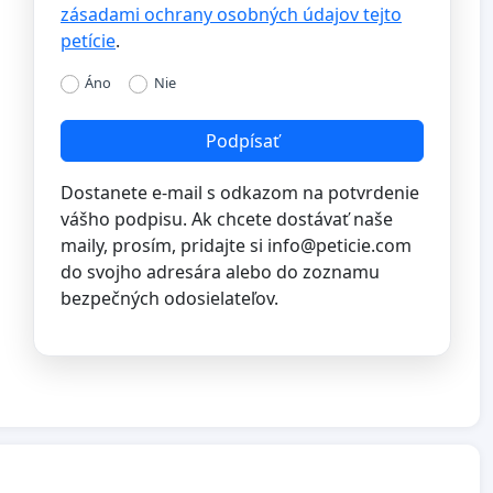
zásadami ochrany osobných údajov tejto
petície
.
Áno
Nie
Podpísať
Dostanete e-mail s odkazom na potvrdenie
vášho podpisu. Ak chcete dostávať naše
maily, prosím, pridajte si
info@peticie.com
do svojho adresára alebo do zoznamu
bezpečných odosielateľov.