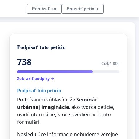
Prihlásiť sa
Spustiť petíciu
Podpísať túto petíciu
738
Cieľ: 1 000
Zobraziť podpisy →
Podpísať túto petíciu
Podpísaním súhlasím, že
Seminár
urbánnej imaginácie
, ako tvorca petície,
uvidí informácie, ktoré uvediem v tomto
formulári.
Nasledujúce informácie nebudeme verejne