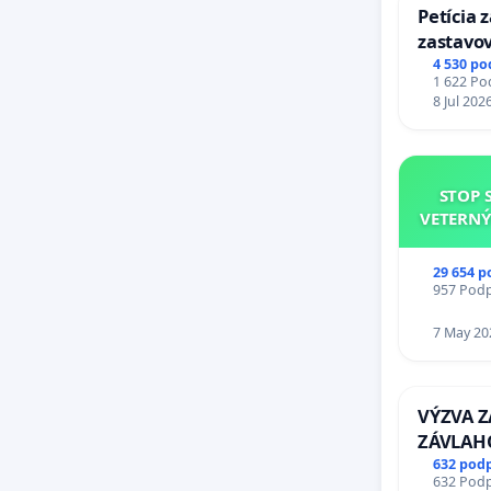
jeho hor
Petícia 
zastavov
Lido ovp
Expres (
4 530 po
podzem
1 622 Pod
stanici 
8 Jul 202
vypraco
vplyvom 
priesako
STOP 
je potre
VETERNÝ
ramena 
29 654 p
Mali by 
957 Podpi
objektov
7 May 20
poľnohos
v meste 
dokázali
VÝZVA 
exaktne 
ZÁVLAH
rozvojov
VÝLUČN
632 pod
632 Podpi