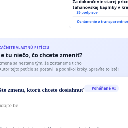
Za dokončenie starej príc
ťahanovskej kaplnky v kr
a/klient má v zariadení kontinuálnu terapeutickú
duchu.
35 podpisov
ciu
Oznámenie o transparentnos
e preto, aby MZ SR (zdravotníctvo) finančne
alo zariadeniu na terapeutickú intervenciu podľa
miestnených klientov, pričom tieto prostriedky budú
 na pravidelné školenia odborného personálu a na
ZAČNITE VLASTNÚ PETÍCIU
 platov za túto odbornú terapeutickú činnosť.
Je tu niečo, čo chcete zmeniť?
Zmena sa nestane tým, že zostaneme ticho.
/klient je v zariadení riadne edukované a je, resp. malo by
Autor tejto petície sa postavil a podnikol kroky. Spravíte to isté?
bodené od dochádzania do školy
e preto, aby MŠVVaŠ SR (školstvo) finančne prispievalo
niu na edukáciu podľa počtu umiestnených klientov a
Poháňané AI
šte zmenu, ktorú chcete dosiahnuť
akou sumou, akou participuje na vzdelávaní dieťaťa v
ej škole (C variant).