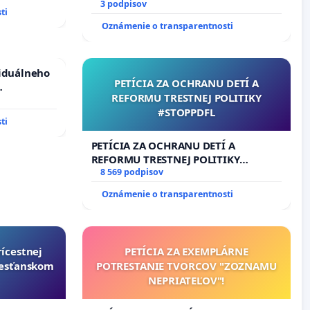
17)]
3 podpisov
ti
Oznámenie o transparentnosti
viduálneho
PETÍCIA ZA OCHRANU DETÍ A
REFORMU TRESTNEJ POLITIKY
m 1. a 2.
#STOPPDFL
cajného
ti
PETÍCIA ZA OCHRANU DETÍ A
REFORMU TRESTNEJ POLITIKY
#STOPPDFL
8 569 podpisov
Oznámenie o transparentnosti
rícestnej
PETÍCIA ZA EXEMPLÁRNE
resťanskom
POTRESTANIE TVORCOV "ZOZNAMU
NEPRIATEĽOV"!