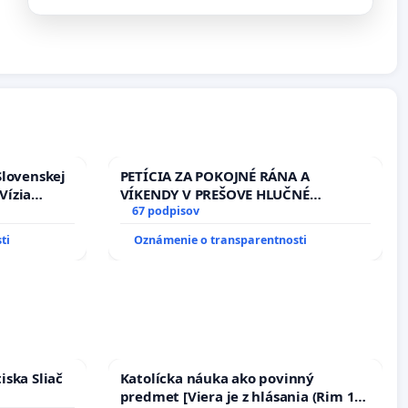
Slovenskej
PETÍCIA ZA POKOJNÉ RÁNA A
Vízia
VÍKENDY V PREŠOVE HLUČNÉ
rbticu?
STAVEBNÉ PRÁCE V SOBOTU LEN OD
67 podpisov
9.00 DO 13.00 HOD., CEZ PRACOVNÝ
ti
Oznámenie o transparentnosti
TÝŽDEŇ CIEĽ 8.00 – 18.00 HOD. A
PRAVIDELNÁ KONTROLA STAVBY C-
AREA NA ĎUMBIERSKEJ/MAGU
iska Sliač
Katolícka náuka ako povinný
predmet [Viera je z hlásania (Rim 10,