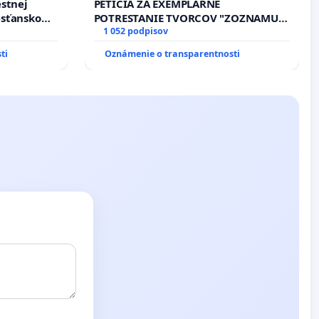
estnej
PETÍCIA ZA EXEMPLÁRNE
esťanskom
POTRESTANIE TVORCOV "ZOZNAMU
NEPRIATEĽOV"!
1 052 podpisov
ti
Oznámenie o transparentnosti