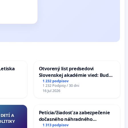
Letiska
Otvorený list predsedovi
Slovenskej akadémie vied: Bude
mať Vízia Slovenska 2040 mravnú
1 232 podpisov
1 232 Podpisy / 30 dni
chrbticu?
16 Jul 2026
Petícia/žiadosť za zabezpečenie
DETÍ A
dočasného náhradného
OLITIKY
premostenia Váhu počas úplnej
1 313 podpisov