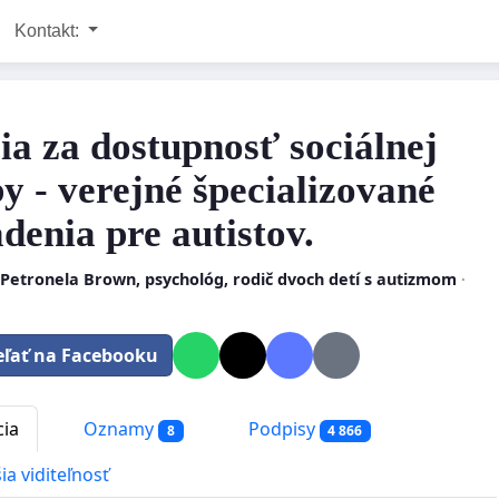
Kontakt:
cia za dostupnosť sociálnej
by - verejné špecializované
adenia pre autistov.
 Petronela Brown, psychológ, rodič dvoch detí s autizmom
·
eľať na Facebooku
cia
Oznamy
Podpisy
8
4 866
ia viditeľnosť