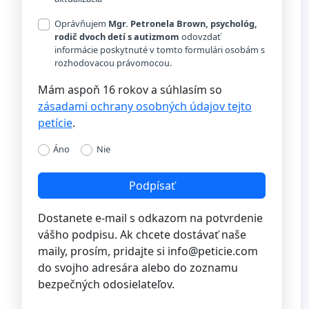
Oprávňujem
Mgr. Petronela Brown, psychológ,
rodič dvoch detí s autizmom
odovzdať
informácie poskytnuté v tomto formulári osobám s
rozhodovacou právomocou.
Mám aspoň 16 rokov a súhlasím so
zásadami ochrany osobných údajov tejto
petície
.
Áno
Nie
Podpísať
Dostanete e-mail s odkazom na potvrdenie
vášho podpisu. Ak chcete dostávať naše
maily, prosím, pridajte si
info@peticie.com
do svojho adresára alebo do zoznamu
bezpečných odosielateľov.