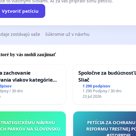
A VÁŠ PODPIS! 💙
te to vlastnými slovami. AI za vás pripraví silnú petíciu.
Vytvoriť petíciu
daje zostávajú vaše
Súkromie už v návrhu
výbor (rodičia detí s autizmom):
ronela Brown, psychológ, opatrovateľ
 ktoré by vás mohli zaujímať
mes Brown, English language teacher, SZČO
za zachovanie
Spoločne za budúcnosť 
ania vlakov kategórie
Sliač
a Plchová, PhD., VŠ pedagóg STU BA
Ex) TATRAN v železničnej
dpisov
1 290 podpisov
pisy / 30 dni
1 290 Podpisy / 30 dni
Púchov
 Martin Plch, vydavateľ kníh
6
23 Jul 2026
islava Nemcová, zdravotná sestra, t.č. opatrovateľ
STRATEGICKÉMU NÁVRHU
PETÍCIA ZA OCHRANU 
er Nemec, SZČO
CH PARKOV NA SLOVENSKU
REFORMU TRESTNEJ P
#STOPPDFL