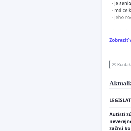
- je seni
- má cel
- jeho ro
Adekvátn
určeného
Zobraziť 
špeciali
V takomt
ambulant
Kontak
finančne
"neverej
existuje 
Aktuali
Zariaden
odbornéh
LEGISLAT
sa alter
program)
Autisti z
tiež kog
neverejné
miestnos
začnú ko
úrovňou 