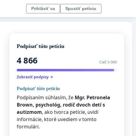
Prihlásiť sa
Spustiť petíciu
Podpísať túto petíciu
4 866
Cieľ: 5 000
Zobraziť podpisy →
Podpísať túto petíciu
Podpísaním súhlasím, že
Mgr. Petronela
Brown, psychológ, rodič dvoch detí s
autizmom
, ako tvorca petície, uvidí
informácie, ktoré uvediem v tomto
formulári.