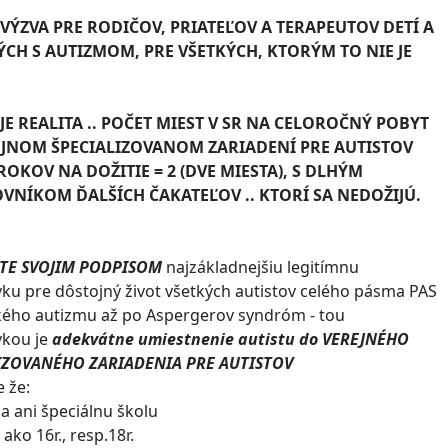
 VÝZVA PRE RODIČOV, PRIATEĽOV A TERAPEUTOV DETÍ A
CH S AUTIZMOM, PRE VŠETKÝCH, KTORÝM TO NIE JE
JE REALITA .. POČET
MIEST V SR NA CELOROČNÝ POBYT
EJNOM ŠPECIALIZOVANOM ZARIADENÍ PRE AUTISTOV
ROKOV NA DOŽITIE = 2 (DVE MIESTA), S DLHÝM
NÍKOM ĎALŠÍCH ČAKATEĽOV .. KTORÍ SA NEDOŽIJÚ.
TE SVOJIM PODPISOM
najzákladnejšiu legitímnu
ku pre dôstojný život všetkých autistov celého pásma PAS
ého autizmu až po Aspergerov syndróm - tou
vkou je
adekvátne umiestnenie autistu do
VEREJNÉHO
IZOVANÉHO ZARIADENIA PRE AUTISTOV
e že:
da ani špeciálnu školu
 ako 16r., resp.18r.