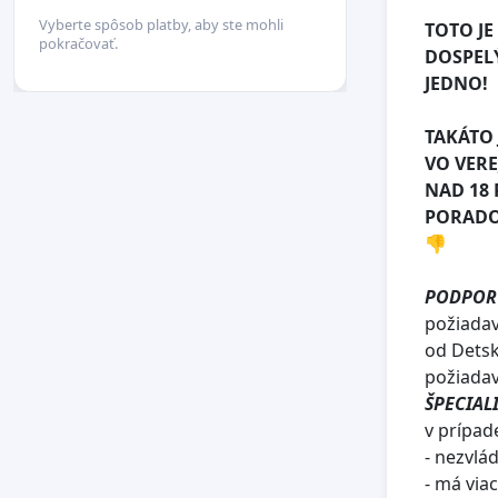
Vyberte spôsob platby, aby ste mohli
TOTO JE
pokračovať.
DOSPELÝ
JEDNO!
TAKÁTO 
VO VER
NAD 18 
PORADOV
👎
PODPOR
požiadav
od Detsk
požiada
ŠPECIAL
v prípad
- nezvlá
- má viac