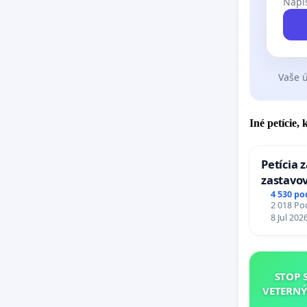
VĎAKA Z
Napíš
Vaše ú
Petičný 
Mgr. Pet
Iné petície,
Garry Ja
Petícia 
zastavov
Ing. Jan
Expres (
4 530 po
2 018 Pod
stanici 
Mgr. art.
8 Jul 202
Bc. Bron
STOP 
Ing. Pet
VETERNÝ