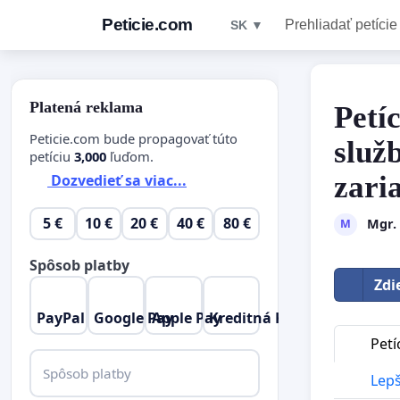
Peticie.com
Prehliadať petície
SK ▼
Platená reklama
Petí
Peticie.com bude propagovať túto
služ
petíciu
3,000
ľuďom.
zari
Dozvedieť sa viac...
5 €
10 €
20 €
40 €
80 €
Mgr.
M
Spôsob platby
Zdi
PayPal
Google Pay
Apple Pay
Kreditná Karta
Petí
Spôsob platby
Lepš