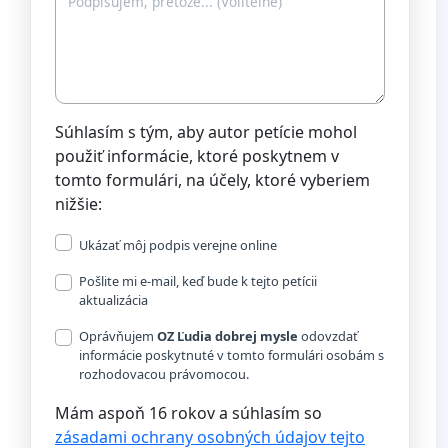
Súhlasím s tým, aby autor petície mohol
použiť informácie, ktoré poskytnem v
tomto formulári, na účely, ktoré vyberiem
nižšie:
Ukázať môj podpis verejne online
Pošlite mi e-mail, keď bude k tejto petícii
aktualizácia
Oprávňujem
OZ Ľudia dobrej mysle
odovzdať
informácie poskytnuté v tomto formulári osobám s
rozhodovacou právomocou.
Mám aspoň 16 rokov a súhlasím so
zásadami ochrany osobných údajov tejto