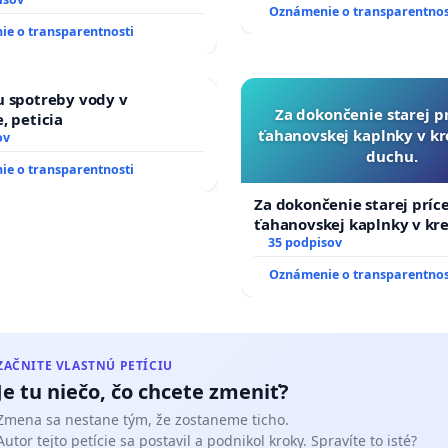
M VLASTNÍCTVE A POD
Oznámenie o transparentnos
OU SLOVENSKEJ REPUBLIKY
e o transparentnosti
 toto šialenstvo ak ho nezastavite vy, zastavíme ho mi
 na riešenie zanedbaného
vlahových a odvodňovacích
 a Antismer
na Slovensku
u spotreby vody v
Za dokončenie starej p
, peticia
 dobrej mysle
ťahanovskej kaplnky v k
ov
duchu.
e aby sa pridali aj ostatní k tejto výzve
e o transparentnosti
Za dokončenie starej príc
e všetkým odvážnym a čestným ľuďom čo sa pridajú
ťahanovskej kaplnky v kr
duchu.
35 podpisov
Oznámenie o transparentnos
ZAČNITE VLASTNÚ PETÍCIU
Je tu niečo, čo chcete zmeniť?
Zmena sa nestane tým, že zostaneme ticho.
Autor tejto petície sa postavil a podnikol kroky. Spravíte to isté?