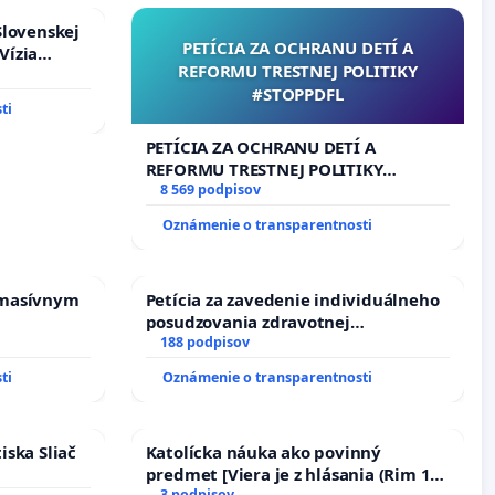
Slovenskej
PETÍCIA ZA OCHRANU DETÍ A
Vízia
REFORMU TRESTNEJ POLITIKY
rbticu?
#STOPPDFL
ti
PETÍCIA ZA OCHRANU DETÍ A
REFORMU TRESTNEJ POLITIKY
#STOPPDFL
8 569 podpisov
Oznámenie o transparentnosti
 masívnym
Petícia za zavedenie individuálneho
posudzovania zdravotnej
spôsobilosti osôb s diabetom 1. a 2.
188 podpisov
typu pri prijímaní do Policajného
ti
Oznámenie o transparentnosti
zboru SR
iska Sliač
Katolícka náuka ako povinný
predmet [Viera je z hlásania (Rim 10,
3 podpisov