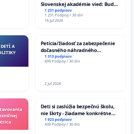
Slovenskej akadémie vied: Bude
mať Vízia Slovenska 2040 mravnú
1 231 podpisov
1 231 Podpisy / 30 dni
chrbticu?
16 Jul 2026
Petícia/žiadosť za zabezpečenie
DETÍ A
dočasného náhradného
OLITIKY
premostenia Váhu počas úplnej
1 313 podpisov
699 Podpisy / 30 dni
uzávery Vážskeho mosta v
Komárne
2 Jul 2026
Deti si zaslúžia bezpečnú školu,
stavovania
nie škrty - žiadame konkrétne
ezničnej
opatrenia na zlepšenie situácie v
1 923 podpisov
trica
439 Podpisy / 30 dni
školstve