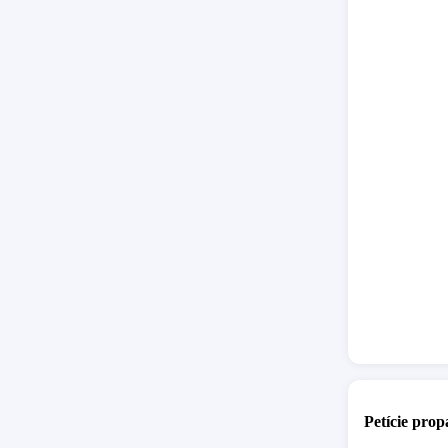
zrna.
Na 
malé det
nie tie de
Vieme, a
smrti to
sieťach 
Dodržiav
Ficových
otestova
ak zvolá
Postavi
prokurát
Martiny 
november
Martiny.
Petície pro
Zároveň 