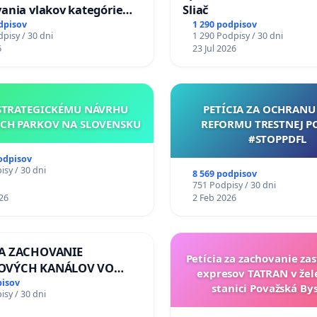
ania vlakov kategórie
Sliač
Ex) TATRAN v železničnej
dpisov
1 290 podpisov
pisy / 30 dni
1 290 Podpisy / 30 dni
Púchov
6
23 Jul 2026
STRATEGICKÉMU NÁVRHU
PETÍCIA ZA OCHRANU 
CH PARKOV NA SLOVENSKU
REFORMU TRESTNEJ P
#STOPPDFL
odpisov
sy / 30 dni
8 569 podpisov
751 Podpisy / 30 dni
26
2 Feb 2026
ZA ZACHOVANIE
Petícia za zachovanie za
OVÝCH KANÁLOV VO
expresov TATRAN v žel
OM VLASTNÍCTVE A POD
pisov
stanici Považská Bys
sy / 30 dni
LOU SLOVENSKEJ
Y & žiadosť na riešenie