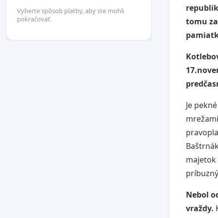
republi
Vyberte spôsob platby, aby ste mohli
pokračovať.
tomu za
pamiatk
Kotlebov
17.nove
predčasn
Je pekné
mrežami, 
pravopla
Baštrnák
majetok k
príbuzn
Nebol o
vraždy.
K