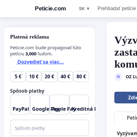
Peticie.com
Prehliadať petície
SK ▼
Platená reklama
Výzv
Peticie.com bude propagovať túto
zast
petíciu
3,000
ľuďom.
komu
Dozvedieť sa viac...
5 €
10 €
20 €
40 €
80 €
OZ Ľ
O
Spôsob platby
Zdi
PayPal
Google Pay
Apple Pay
Kreditná Karta
Petí
Spôsob platby
Vyzývam