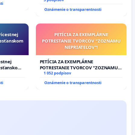
17)]
ti
Oznámenie o transparentnosti
rícestnej
PETÍCIA ZA EXEMPLÁRNE
resťanskom
POTRESTANIE TVORCOV "ZOZNAMU
NEPRIATEĽOV"!
estnej
PETÍCIA ZA EXEMPLÁRNE
esťanskom
POTRESTANIE TVORCOV "ZOZNAMU
NEPRIATEĽOV"!
1 052 podpisov
ti
Oznámenie o transparentnosti