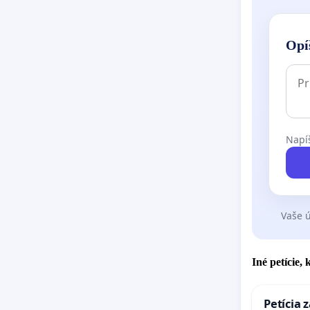
Opí
Napíš
Vaše ú
Iné petície,
Petícia 