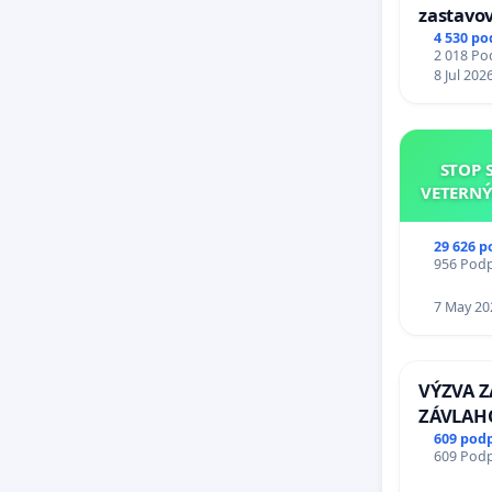
zastavov
Expres (
4 530 po
2 018 Pod
stanici 
8 Jul 202
STOP 
VETERNÝ
29 626 p
956 Podpi
7 May 20
VÝZVA 
ZÁVLAH
VÝLUČN
609 pod
609 Podpi
KONTRO
REPUBLIK