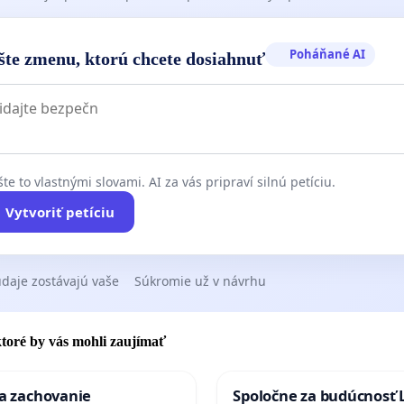
Poháňané AI
šte zmenu, ktorú chcete dosiahnuť
te to vlastnými slovami. AI za vás pripraví silnú petíciu.
Vytvoriť petíciu
daje zostávajú vaše
Súkromie už v návrhu
 ktoré by vás mohli zaujímať
za zachovanie
Spoločne za budúcnosť 