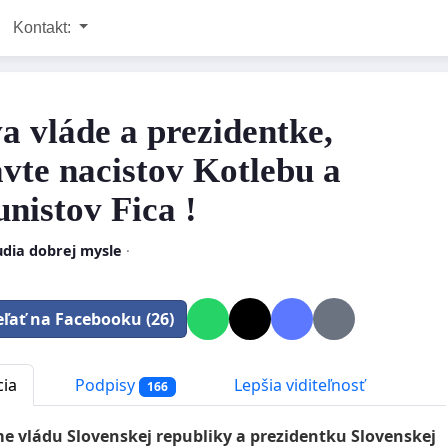
Kontakt:
a vláde a prezidentke,
avte nacistov Kotlebu a
nistov Fica !
udia dobrej mysle
·
eľať na Facebooku (26)
cia
Podpisy
Lepšia viditeľnosť
166
e vládu Slovenskej republiky a prezidentku Slovenskej