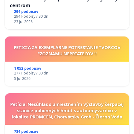
centrom
294 podpisov
294 Podpisy / 30 dni
23 Jul 2026
PETÍCIA ZA EXEMPLÁRNE POTRESTANIE TVORCOV
"ZOZNAMU NEPRIATEĽOV"!
1 052 podpisov
277 Podpisy / 30 dni
5 Jul 2026
Petícia: Nesúhlas s umiestnením výstavby čerpacej
stanice pohonných hmôt s autoumyvárňou v
lokalite PROMCEN, Chorvátsky Grob - Čierna Voda
784 podpisov