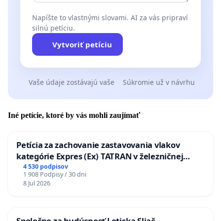
Napíšte to vlastnými slovami. AI za vás pripraví
silnú petíciu.
Vytvoriť petíciu
Vaše údaje zostávajú vaše
Súkromie už v návrhu
Iné petície, ktoré by vás mohli zaujímať
Petícia za zachovanie zastavovania vlakov
kategórie Expres (Ex) TATRAN v železničnej
stanici Púchov
4 530 podpisov
1 908 Podpisy / 30 dni
8 Jul 2026
Spoločne za budúcnosť Letiska Sliač