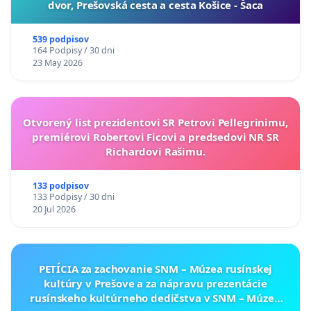
dvor, Prešovská cesta a cesta Košice - Šaca
539 podpisov
164 Podpisy / 30 dni
23 May 2026
Otvorený list prezidentovi SR Petrovi Pellegrinimu,
premiérovi Robertovi Ficovi a predsedovi NR SR
Richardovi Rašimu.
133 podpisov
133 Podpisy / 30 dni
20 Jul 2026
PETÍCIA za zachovanie SNM – Múzea rusínskej
kultúry v Prešove a za nápravu prezentácie
rusínskeho kultúrneho dedičstva v SNM – Múzeu