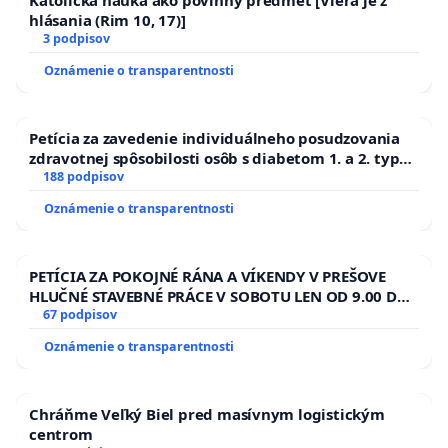
hlásania (Rim 10, 17)]
3 podpisov
Oznámenie o transparentnosti
Petícia za zavedenie individuálneho posudzovania
zdravotnej spôsobilosti osôb s diabetom 1. a 2. typu
pri prijímaní do Policajného zboru SR
188 podpisov
Oznámenie o transparentnosti
PETÍCIA ZA POKOJNÉ RÁNA A VÍKENDY V PREŠOVE
HLUČNÉ STAVEBNÉ PRÁCE V SOBOTU LEN OD 9.00 DO
13.00 HOD., CEZ PRACOVNÝ TÝŽDEŇ CIEĽ 8.00 – 18.00
67 podpisov
HOD. A PRAVIDELNÁ KONTROLA STAVBY C-AREA NA
Oznámenie o transparentnosti
ĎUMBIERSKEJ/MAGU
Chráňme Veľký Biel pred masívnym logistickým
centrom