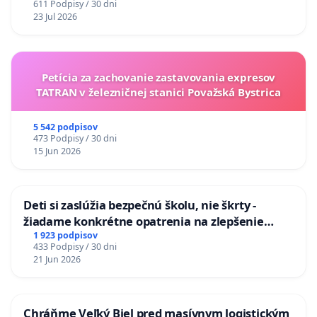
611 Podpisy / 30 dni
na riešenie zanedbaného stavu závlahových a
23 Jul 2026
odvodňovacích kanálov na Slovensku
Petícia za zachovanie zastavovania expresov
TATRAN v železničnej stanici Považská Bystrica
5 542 podpisov
473 Podpisy / 30 dni
15 Jun 2026
Deti si zaslúžia bezpečnú školu, nie škrty -
žiadame konkrétne opatrenia na zlepšenie
situácie v školstve
1 923 podpisov
433 Podpisy / 30 dni
21 Jun 2026
Chráňme Veľký Biel pred masívnym logistickým