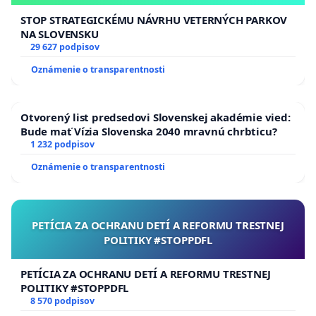
Dunaszerdahely
városában működő, a
Penta
STOP STRATEGICKÉMU NÁVRHU VETERNÝCH PARKOV
Hospitals
hálózatába tartozó egészségügyi
NA SLOVENSKU
29 627 podpisov
intézmény vezetéséhez.
Oznámenie o transparentnosti
A petíció oka az ambuláns vizsgálatokra való
időpontfoglalásért kért díjak bevezetése, amelyeket
Otvorený list predsedovi Slovenskej akadémie vied:
kiegészítő szolgáltatásként tüntetnek fel, azonban
Bude mať Vízia Slovenska 2040 mravnú chrbticu?
nem biztosítanak konkrét időpontra szóló ellátást,
1 232 podpisov
és a szolgáltatás tartalma nem kellően
Oznámenie o transparentnosti
meghatározott.
PETÍCIA ZA OCHRANU DETÍ A REFORMU TRESTNEJ
⚖️
Jogi indoklás
POLITIKY #STOPPDFL
A következők alapján:
PETÍCIA ZA OCHRANU DETÍ A REFORMU TRESTNEJ
a 576/2004. sz. törvény szerint a betegnek joga
POLITIKY #STOPPDFL
van a
hozzáférhető és halaszthatatlan
8 570 podpisov
egészségügyi ellátáshoz
,