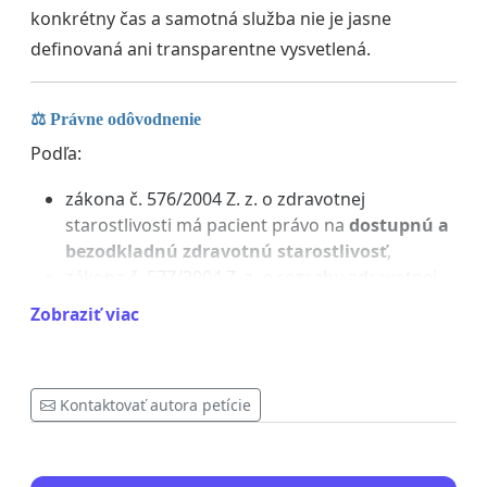
konkrétny čas a samotná služba nie je jasne
definovaná ani transparentne vysvetlená.
⚖️
Právne odôvodnenie
Podľa:
zákona č. 576/2004 Z. z. o zdravotnej
starostlivosti má pacient právo na
dostupnú a
bezodkladnú zdravotnú starostlivosť
,
zákona č. 577/2004 Z. z. o rozsahu zdravotnej
starostlivosti je zdravotná starostlivosť
Zobraziť viac
hradená na základe verejného zdravotného
poistenia,
Ústavy Slovenskej republiky (čl. 40) má každý
Kontaktovať autora petície
právo na
ochranu zdravia a bezplatnú
zdravotnú starostlivosť na základe poistenia
za podmienok ustanovených zákonom
.