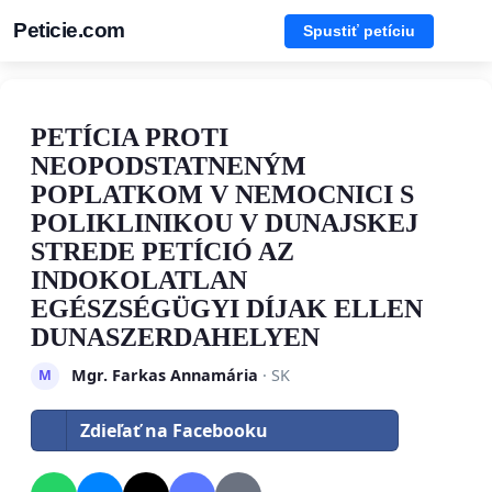
Peticie.com
Spustiť petíciu
PETÍCIA PROTI
NEOPODSTATNENÝM
POPLATKOM V NEMOCNICI S
POLIKLINIKOU V DUNAJSKEJ
STREDE PETÍCIÓ AZ
INDOKOLATLAN
EGÉSZSÉGÜGYI DÍJAK ELLEN
DUNASZERDAHELYEN
Mgr. Farkas Annamária
· SK
M
Zdieľať na Facebooku