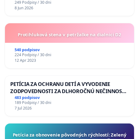
249 Podpisy / 30 dni
8 Jun 2026
Protihluková stena v petržalke na dialnici D2
540 podpisov
224 Podpisy / 30 dni
12 Apr 2023
PETÍCIA ZA OCHRANU DETÍ A VYVODENIE
ZODPOVEDNOSTI ZA DLHOROČNÚ NEČINNOSŤ
A ZLYHANIE ŠTÁTU
483 podpisov
189 Podpisy / 30 dni
7 Jul 2026
​Petícia za obnovenie pôvodných rýchlostí: Zelený