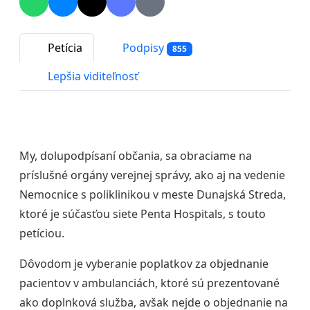
Petícia
Podpisy
855
Lepšia viditeľnosť
My, dolupodpísaní občania, sa obraciame na
príslušné orgány verejnej správy, ako aj na vedenie
Nemocnice s poliklinikou v meste
Dunajská Streda
,
ktoré je súčasťou siete
Penta Hospitals
, s touto
petíciou.
Dôvodom je vyberanie poplatkov za objednanie
pacientov v ambulanciách, ktoré sú prezentované
ako doplnková služba, avšak nejde o objednanie na