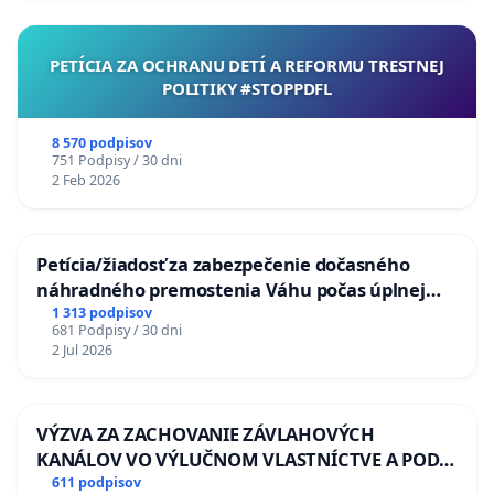
PETÍCIA ZA OCHRANU DETÍ A REFORMU TRESTNEJ
POLITIKY #STOPPDFL
8 570 podpisov
751 Podpisy / 30 dni
2 Feb 2026
Petícia/žiadosť za zabezpečenie dočasného
náhradného premostenia Váhu počas úplnej
uzávery Vážskeho mosta v Komárne
1 313 podpisov
681 Podpisy / 30 dni
2 Jul 2026
VÝZVA ZA ZACHOVANIE ZÁVLAHOVÝCH
KANÁLOV VO VÝLUČNOM VLASTNÍCTVE A POD
KONTROLOU SLOVENSKEJ REPUBLIKY & žiadosť
611 podpisov