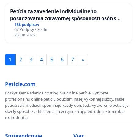
Petícia za zavedenie individuálneho
posudzovania zdravotnej spôsobilosti osôb s
diabetom 1. a 2. typu pri prijímaní do
188 podpisov
67 Podpisy / 30 dni
Policajného zboru SR
28 Jun 2026
1
2
3
4
5
6
7
»
Peticie.com
Poskytujeme zdarma hosting pre online petície. Vytvorte
profesionálnu online petíciu použítím našej výkonnej služby. Naše
petície sa v médiach spomínajú každý deň, teda vytvorenie petície je
skvelý spôsob zviditelnenia na verejnosti aj pred ľudmi, ktorí robia
rozhodnutia.
Sprievodcovia
Viac