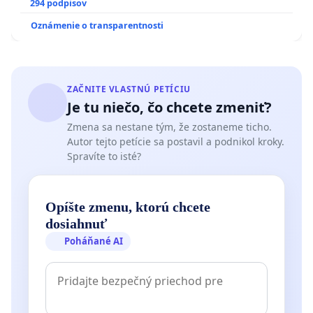
294 podpisov
Oznámenie o transparentnosti
ZAČNITE VLASTNÚ PETÍCIU
Je tu niečo, čo chcete zmeniť?
Zmena sa nestane tým, že zostaneme ticho.
Autor tejto petície sa postavil a podnikol kroky.
Spravíte to isté?
Opíšte zmenu, ktorú chcete
dosiahnuť
Poháňané AI