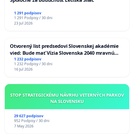
1 291 podpisov
1 291 Podpisy / 30 dni
23 Jul 2026
Otvorený list predsedovi Slovenskej akadémie
vied: Bude mať Vízia Slovenska 2040 mravnú
chrbticu?
1 232 podpisov
1 232 Podpisy / 30 dni
16 Jul 2026
STOP STRATEGICKÉMU NÁVRHU VETERNÝCH PARKOV
NA SLOVENSKU
29 627 podpisov
952 Podpisy / 30 dni
7 May 2026