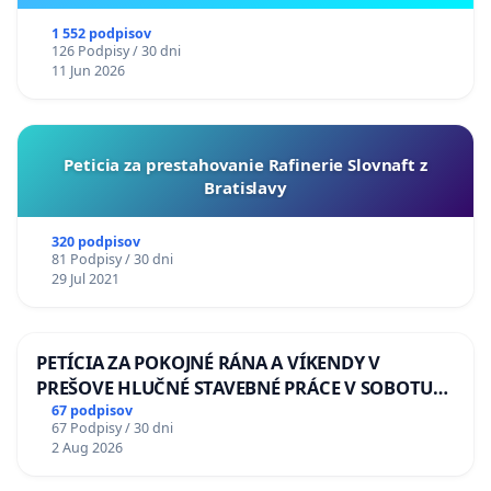
ukrajinskej kultúry vo Svidníku
1 552 podpisov
126 Podpisy / 30 dni
11 Jun 2026
Peticia za prestahovanie Rafinerie Slovnaft z
Bratislavy
320 podpisov
81 Podpisy / 30 dni
29 Jul 2021
PETÍCIA ZA POKOJNÉ RÁNA A VÍKENDY V
PREŠOVE HLUČNÉ STAVEBNÉ PRÁCE V SOBOTU
LEN OD 9.00 DO 13.00 HOD., CEZ PRACOVNÝ
67 podpisov
67 Podpisy / 30 dni
TÝŽDEŇ CIEĽ 8.00 – 18.00 HOD. A PRAVIDELNÁ
2 Aug 2026
KONTROLA STAVBY C-AREA NA
ĎUMBIERSKEJ/MAGU