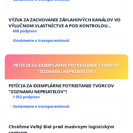
ĎUMBIERSKEJ/MAGU
VÝZVA ZA ZACHOVANIE ZÁVLAHOVÝCH KANÁLOV VO
VÝLUČNOM VLASTNÍCTVE A POD KONTROLOU
SLOVENSKEJ REPUBLIKY & žiadosť na riešenie
608 podpisov
zanedbaného stavu závlahových a odvodňovacích
Oznámenie o transparentnosti
kanálov na Slovensku
PETÍCIA ZA EXEMPLÁRNE POTRESTANIE TVORCOV
"ZOZNAMU NEPRIATEĽOV"!
PETÍCIA ZA EXEMPLÁRNE POTRESTANIE TVORCOV
"ZOZNAMU NEPRIATEĽOV"!
1 052 podpisov
Oznámenie o transparentnosti
Chráňme Veľký Biel pred masívnym logistickým
centrom