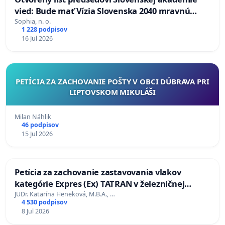
vied: Bude mať Vízia Slovenska 2040 mravnú
chrbticu?
Sophia, n. o.
1 228 podpisov
16 Jul 2026
PETÍCIA ZA ZACHOVANIE POŠTY V OBCI DÚBRAVA PRI
LIPTOVSKOM MIKULÁŠI
Milan Náhlik
46 podpisov
15 Jul 2026
Petícia za zachovanie zastavovania vlakov
kategórie Expres (Ex) TATRAN v železničnej
stanici Púchov
JUDr. Katarína Heneková, M.B.A., …
4 530 podpisov
8 Jul 2026