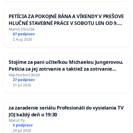
PETÍCIA ZA POKOJNÉ RÁNA A VÍKENDY V PREŠOVE
HLUČNÉ STAVEBNÉ PRÁCE V SOBOTU LEN OD 9.00
DO 13.00 HOD., CEZ PRACOVNÝ TÝŽDEŇ CIEĽ 8.00
Martin Eštočák
67 podpisov
– 18.00 HOD. A PRAVIDELNÁ KONTROLA STAVBY C-
2 Aug 2026
AREA NA ĎUMBIERSKEJ/MAGU
Stojíme za pani učiteľkou Michaelou Jungerovou.
Petícia za jej zotrvanie a taktiež za zotrvanie
jednej triedy v MŠ
Mgr.Norbert Boldi
27 podpisov
31 Jul 2026
za zaradenie seriálu Profesionáli do vysielania TV
JOJ každý deň o 19:30
Matúš Pý
5 podpisov
29 Jul 2026