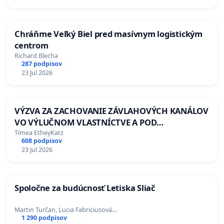
Chráňme Veľký Biel pred masívnym logistickým
centrom
Richard Blecha
287 podpisov
23 Jul 2026
VÝZVA ZA ZACHOVANIE ZÁVLAHOVÝCH KANÁLOV
VO VÝLUČNOM VLASTNÍCTVE A POD
KONTROLOU SLOVENSKEJ REPUBLIKY & žiadosť
Tímea EtheyKatz
608 podpisov
na riešenie zanedbaného stavu závlahových a
23 Jul 2026
odvodňovacích kanálov na Slovensku
Spoločne za budúcnosť Letiska Sliač
Martin Turčan, Lucia Fabriciusová…
1 290 podpisov