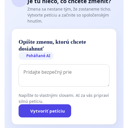
Je tu niečo, čo chcete zmeniť?
Zmena sa nestane tým, že zostaneme ticho.
Vytvorte petíciu a začnite so spoločenským
hnutím.
Opíšte zmenu, ktorú chcete
dosiahnuť
Poháňané AI
Napíšte to vlastnými slovami. AI za vás pripraví
silnú petíciu.
Vytvoriť petíciu