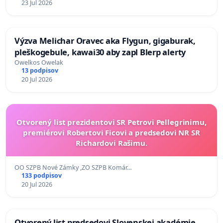
23 Jul 2026
Výzva Melichar Oravec aka Flygun, gigaburak,
pleškogebule, kawai30 aby zapl Blerp alerty
Owelkos Owelak
13 podpisov
20 Jul 2026
Otvorený list prezidentovi SR Petrovi Pellegrinimu,
premiérovi Robertovi Ficovi a predsedovi NR SR
Richardovi Rašimu.
OO SZPB Nové Zámky ,ZO SZPB Komár…
133 podpisov
20 Jul 2026
Otvorený list predsedovi Slovenskej akadémie