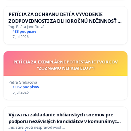
PETÍCIA ZA OCHRANU DETÍ A VYVODENIE
ZODPOVEDNOSTI ZA DLHOROČNÚ NEČINNOSŤ A
ZLYHANIE ŠTÁTU
Ing. Beáta Janočková
483 podpisov
7 Jul 2026
PETÍCIA ZA EXEMPLÁRNE POTRESTANIE TVORCOV
"ZOZNAMU NEPRIATEĽOV"!
Petra Grebáčová
1 052 podpisov
5 Jul 2026
Výzva na zakladanie občianskych snemov pre
podporu nezávislých kandidátov v komunálnych
voľbách 2026 na Slovensku
Iniciatíva proti nespravodlivosti…