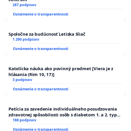
287 podpisov
Oznámenie o transparentnosti
Spoločne za budúcnosť Letiska Sliač
1 290 podpisov
Oznámenie o transparentnosti
Katolícka náuka ako povinný predmet [Viera je z
hlásania (Rim 10, 17)]
3 podpisov
Oznámenie o transparentnosti
Petícia za zavedenie individuálneho posudzovania
zdravotnej spôsobilosti osôb s diabetom 1. a 2. typu
pri prijímaní do Policajného zboru SR
188 podpisov
Oznámenie o transparentnosti