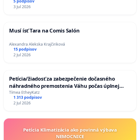
5 podpisov
3 Jul 2026
Musí ísť Tara na Comis Salón
Alexandra Alekska Krajčiriková
15 podpisov
2 Jul 2026
Petícia/žiadosť za zabezpečenie dočasného
náhradného premostenia Váhu počas úplnej
uzávery Vážskeho mosta v Komárne
Tímea EtheyKatz
1 313 podpisov
2 Jul 2026
Petícia Klimatizácia ako povinná výbava
NEMOCNICE