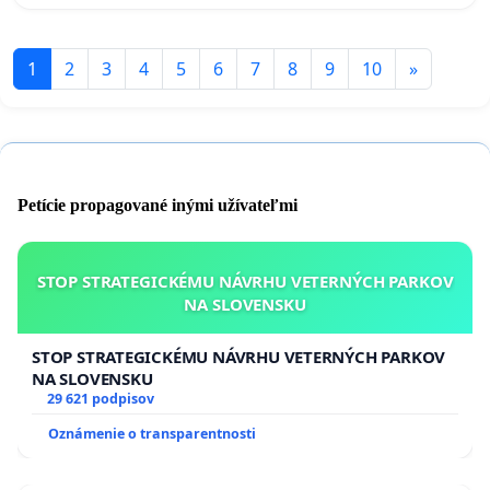
1
2
3
4
5
6
7
8
9
10
»
Petície propagované inými užívateľmi
STOP STRATEGICKÉMU NÁVRHU VETERNÝCH PARKOV
NA SLOVENSKU
STOP STRATEGICKÉMU NÁVRHU VETERNÝCH PARKOV
NA SLOVENSKU
29 621 podpisov
Oznámenie o transparentnosti