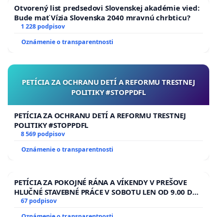
Otvorený list predsedovi Slovenskej akadémie vied:
Bude mať Vízia Slovenska 2040 mravnú chrbticu?
1 228 podpisov
Oznámenie o transparentnosti
PETÍCIA ZA OCHRANU DETÍ A REFORMU TRESTNEJ
POLITIKY #STOPPDFL
PETÍCIA ZA OCHRANU DETÍ A REFORMU TRESTNEJ
POLITIKY #STOPPDFL
8 569 podpisov
Oznámenie o transparentnosti
PETÍCIA ZA POKOJNÉ RÁNA A VÍKENDY V PREŠOVE
HLUČNÉ STAVEBNÉ PRÁCE V SOBOTU LEN OD 9.00 DO
13.00 HOD., CEZ PRACOVNÝ TÝŽDEŇ CIEĽ 8.00 – 18.00
67 podpisov
HOD. A PRAVIDELNÁ KONTROLA STAVBY C-AREA NA
Oznámenie o transparentnosti