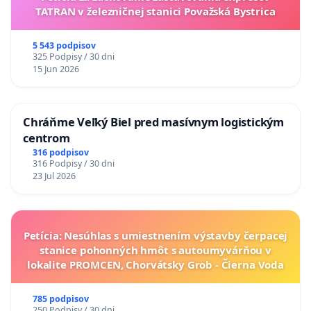
TATRAN v železničnej stanici Považská Bystrica
5 543 podpisov
325 Podpisy / 30 dni
15 Jun 2026
Chráňme Veľký Biel pred masívnym logistickým
centrom
316 podpisov
316 Podpisy / 30 dni
23 Jul 2026
Petícia: Nesúhlas s umiestnením výstavby čerpacej
stanice pohonných hmôt s autoumyvárňou v
lokalite PROMCEN, Chorvátsky Grob - Čierna Voda
785 podpisov
250 Podpisy / 30 dni