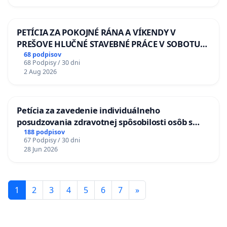
PETÍCIA ZA POKOJNÉ RÁNA A VÍKENDY V
PREŠOVE HLUČNÉ STAVEBNÉ PRÁCE V SOBOTU
LEN OD 9.00 DO 13.00 HOD., CEZ PRACOVNÝ
68 podpisov
68 Podpisy / 30 dni
TÝŽDEŇ CIEĽ 8.00 – 18.00 HOD. A PRAVIDELNÁ
2 Aug 2026
KONTROLA STAVBY C-AREA NA
ĎUMBIERSKEJ/MAGU
Petícia za zavedenie individuálneho
posudzovania zdravotnej spôsobilosti osôb s
diabetom 1. a 2. typu pri prijímaní do
188 podpisov
67 Podpisy / 30 dni
Policajného zboru SR
28 Jun 2026
1
2
3
4
5
6
7
»