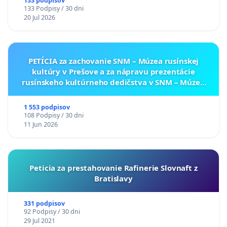
133 podpisov
133 Podpisy / 30 dni
20 Jul 2026
PETÍCIA za zachovanie SNM – Múzea rusínskej
kultúry v Prešove a za nápravu prezentácie
rusínskeho kultúrneho dedičstva v SNM – Múzeu
ukrajinskej kultúry vo Svidníku
1 553 podpisov
108 Podpisy / 30 dni
11 Jun 2026
Peticia za prestahovanie Rafinerie Slovnaft z
Bratislavy
331 podpisov
92 Podpisy / 30 dni
29 Jul 2021