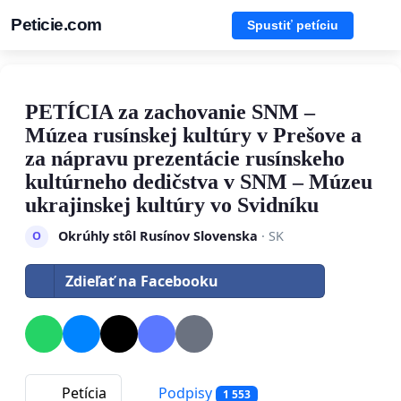
Peticie.com
Spustiť petíciu
PETÍCIA za zachovanie SNM –
Múzea rusínskej kultúry v Prešove a
za nápravu prezentácie rusínskeho
kultúrneho dedičstva v SNM – Múzeu
ukrajinskej kultúry vo Svidníku
Okrúhly stôl Rusínov Slovenska
· SK
O
Zdieľať na Facebooku
Petícia
Podpisy
1 553