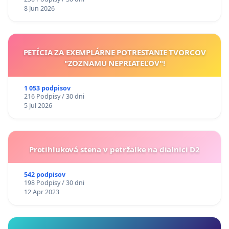
8 Jun 2026
PETÍCIA ZA EXEMPLÁRNE POTRESTANIE TVORCOV
"ZOZNAMU NEPRIATEĽOV"!
1 053 podpisov
216 Podpisy / 30 dni
5 Jul 2026
Protihluková stena v petržalke na dialnici D2
542 podpisov
198 Podpisy / 30 dni
12 Apr 2023