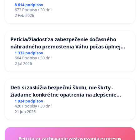
8 614 podpisov
673 Podpisy / 30 dni
2 Feb 2026
Petícia/žiadosť za zabezpečenie dočasného
náhradného premostenia Váhu počas úplnej
uzávery Vážskeho mosta v Komárne
1 332 podpisov
664 Podpisy / 30 dni
2 Jul 2026
Deti si zaslúžia bezpečnú školu, nie škrty -
žiadame konkrétne opatrenia na zlepšenie
situácie v školstve
1 924 podpisov
420 Podpisy / 30 dni
21 Jun 2026
Petícia za zachovanie zastavovania expresov