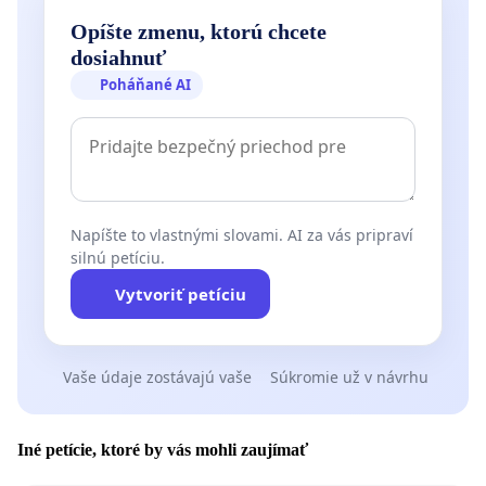
Opíšte zmenu, ktorú chcete
dosiahnuť
Poháňané AI
Napíšte to vlastnými slovami. AI za vás pripraví
silnú petíciu.
Vytvoriť petíciu
Vaše údaje zostávajú vaše
Súkromie už v návrhu
Iné petície, ktoré by vás mohli zaujímať