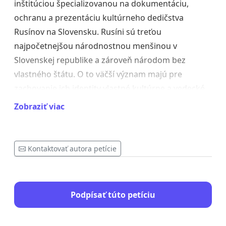
inštitúciou špecializovanou na dokumentáciu,
ochranu a prezentáciu kultúrneho dedičstva
Rusínov na Slovensku. Rusíni sú treťou
najpočetnejšou národnostnou menšinou v
Slovenskej republike a zároveň národom bez
vlastného štátu. O to väčší význam majú pre
zachovanie ich identity vlastné kultúrne a vedecké
inštitúcie.
Zobraziť viac
Za neprijateľné považujeme, aby bolo múzeum
Kontaktovať autora petície
presunuté do dočasných alebo
priestorovo nevyhovujúcich priestorov, ktoré by
neumožňovali plnohodnotné vykonávanie
Podpísať túto petíciu
jeho zákonných funkcií, najmä vedecko-výskumnej,
zbierkotvornej, dokumentačnej, prezentačnej a
kultúrno-vzdelávacej činnosti. Takýto krok by