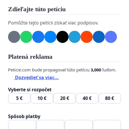
mohol viesť k faktickému oslabeniu alebo
Zdieľajte túto petíciu
postupnej likvidácii jednej z najvýznamnejších
Pomôžte tejto petícii získať viac podpisov.
kultúrnych inštitúcií rusínskej
národnostnej menšiny.
Zároveň považujeme za potrebné riešiť situáciu v
Platená reklama
SNM – Múzeu ukrajinskej kultúry vo Svidníku, kde je
prevažná väčšina kultúrneho dedičstva
Peticie.com bude propagovať túto petíciu
3,000
ľuďom.
pochádzajúceho z rusínskeho prostredia dodnes
Dozvedieť sa viac...
prezentovaná ako ukrajinská kultúra. Ide o
Vyberte si rozpočet
historický pozostatok obdobia socializmu, kedy
5 €
10 €
20 €
40 €
80 €
bola rusínska národnosť zrušená, a ktorý si
vyžaduje odborné, transparentné a systémové
riešenie v súlade s právom príslušníkov
Spôsob platby
národnostných menšín na zachovanie vlastnej