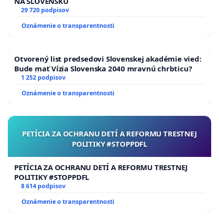
kapacitne nevyhovujúcich priestorov, ktoré by
NA SLOVENSKU
29 720 podpisov
obmedzovali jeho odbornú činnosť alebo
Oznámenie o transparentnosti
znemožňovali riadne uchovávanie a
prezentáciu zbierkového fondu.
Otvorený list predsedovi Slovenskej akadémie vied:
Bude mať Vízia Slovenska 2040 mravnú chrbticu?
3. Zabezpečiť múzeu adekvátne priestory
1 252 podpisov
zodpovedajúce jeho celoštátnemu významu, a to
Oznámenie o transparentnosti
buď v súčasnej budove po jej rekonštrukcii a
modernizácii, alebo v iných primeraných
priestoroch spĺňajúcich všetky odborné, technické
PETÍCIA ZA OCHRANU DETÍ A REFORMU TRESTNEJ
POLITIKY #STOPPDFL
a prevádzkové požiadavky, pričom rozsah a
kapacita nových priestorov musia byť minimálne na
PETÍCIA ZA OCHRANU DETÍ A REFORMU TRESTNEJ
úrovni priestorov, ktoré múzeum využíva v
POLITIKY #STOPPDFL
súčasnosti.
8 614 podpisov
Oznámenie o transparentnosti