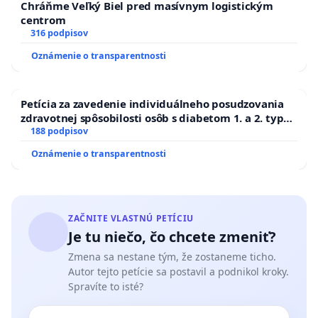
Chráňme Veľký Biel pred masívnym logistickým
centrom
316 podpisov
Oznámenie o transparentnosti
Petícia za zavedenie individuálneho posudzovania
zdravotnej spôsobilosti osôb s diabetom 1. a 2. typu
pri prijímaní do Policajného zboru SR
188 podpisov
Oznámenie o transparentnosti
ZAČNITE VLASTNÚ PETÍCIU
Je tu niečo, čo chcete zmeniť?
Zmena sa nestane tým, že zostaneme ticho.
Autor tejto petície sa postavil a podnikol kroky.
Spravíte to isté?