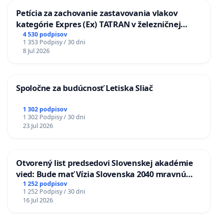
Petícia za zachovanie zastavovania vlakov
kategórie Expres (Ex) TATRAN v železničnej
stanici Púchov
4 530 podpisov
1 353 Podpisy / 30 dni
8 Jul 2026
Spoločne za budúcnosť Letiska Sliač
1 302 podpisov
1 302 Podpisy / 30 dni
23 Jul 2026
Otvorený list predsedovi Slovenskej akadémie
vied: Bude mať Vízia Slovenska 2040 mravnú
chrbticu?
1 252 podpisov
1 252 Podpisy / 30 dni
16 Jul 2026