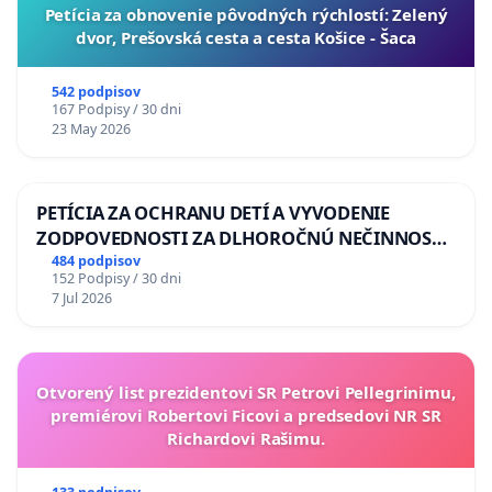
​Petícia za obnovenie pôvodných rýchlostí: Zelený
dvor, Prešovská cesta a cesta Košice - Šaca
542 podpisov
167 Podpisy / 30 dni
23 May 2026
PETÍCIA ZA OCHRANU DETÍ A VYVODENIE
ZODPOVEDNOSTI ZA DLHOROČNÚ NEČINNOSŤ
A ZLYHANIE ŠTÁTU
484 podpisov
152 Podpisy / 30 dni
7 Jul 2026
Otvorený list prezidentovi SR Petrovi Pellegrinimu,
premiérovi Robertovi Ficovi a predsedovi NR SR
Richardovi Rašimu.