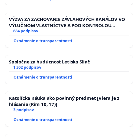
ĎUMBIERSKEJ/MAGU
VÝZVA ZA ZACHOVANIE ZÁVLAHOVÝCH KANÁLOV VO
VÝLUČNOM VLASTNÍCTVE A POD KONTROLOU
SLOVENSKEJ REPUBLIKY & žiadosť na riešenie
684 podpisov
zanedbaného stavu závlahových a odvodňovacích
Oznámenie o transparentnosti
kanálov na Slovensku
Spoločne za budúcnosť Letiska Sliač
1 302 podpisov
Oznámenie o transparentnosti
Katolícka náuka ako povinný predmet [Viera je z
hlásania (Rim 10, 17)]
3 podpisov
Oznámenie o transparentnosti