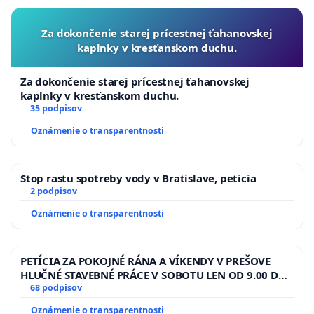
4. Odstrániť stav, v ktorom je rusínske kultúrne
dedičstvo nachádzajúce sa v SNM –
Za dokončenie starej prícestnej ťahanovskej
Múzeu ukrajinskej kultúry vo Svidníku
kaplnky v kresťanskom duchu.
prezentované ako ukrajinské, a prijať systémové
Za dokončenie starej prícestnej ťahanovskej
riešenie zabezpečujúce jeho samostatnú a pravdivú
kaplnky v kresťanskom duchu.
prezentáciu.
35 podpisov
Oznámenie o transparentnosti
Petičný výbor v zložení:
Zástupca petičného výboru: Milan Ján Pilip,
Stop rastu spotreby vody v Bratislave, peticia
Postajok 15, 085 01 Bardejov
2 podpisov
Členovia petičného výboru: Ľuba Kráľová, Solivarská
Oznámenie o transparentnosti
68, 080 05 Prešov
Tatjana Rundesová, Silvánska 8, 841 04 Bratislava
PETÍCIA ZA POKOJNÉ RÁNA A VÍKENDY V PREŠOVE
HLUČNÉ STAVEBNÉ PRÁCE V SOBOTU LEN OD 9.00 DO
13.00 HOD., CEZ PRACOVNÝ TÝŽDEŇ CIEĽ 8.00 – 18.00
68 podpisov
HOD. A PRAVIDELNÁ KONTROLA STAVBY C-AREA NA
Oznámenie o transparentnosti