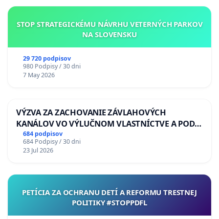
STOP STRATEGICKÉMU NÁVRHU VETERNÝCH PARKOV
NA SLOVENSKU
29 720 podpisov
980 Podpisy / 30 dni
7 May 2026
VÝZVA ZA ZACHOVANIE ZÁVLAHOVÝCH
KANÁLOV VO VÝLUČNOM VLASTNÍCTVE A POD
KONTROLOU SLOVENSKEJ REPUBLIKY & žiadosť
684 podpisov
684 Podpisy / 30 dni
na riešenie zanedbaného stavu závlahových a
23 Jul 2026
odvodňovacích kanálov na Slovensku
PETÍCIA ZA OCHRANU DETÍ A REFORMU TRESTNEJ
POLITIKY #STOPPDFL