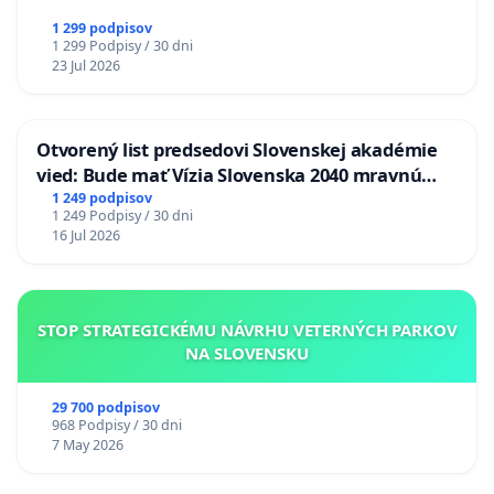
1 299 podpisov
1 299 Podpisy / 30 dni
23 Jul 2026
Otvorený list predsedovi Slovenskej akadémie
vied: Bude mať Vízia Slovenska 2040 mravnú
chrbticu?
1 249 podpisov
1 249 Podpisy / 30 dni
16 Jul 2026
STOP STRATEGICKÉMU NÁVRHU VETERNÝCH PARKOV
NA SLOVENSKU
29 700 podpisov
968 Podpisy / 30 dni
7 May 2026