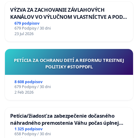
VÝZVA ZA ZACHOVANIE ZÁVLAHOVÝCH
KANÁLOV VO VÝLUČNOM VLASTNÍCTVE A POD
KONTROLOU SLOVENSKEJ REPUBLIKY & žiadosť
679 podpisov
679 Podpisy / 30 dni
na riešenie zanedbaného stavu závlahových a
23 Jul 2026
odvodňovacích kanálov na Slovensku
PETÍCIA ZA OCHRANU DETÍ A REFORMU TRESTNEJ
POLITIKY #STOPPDFL
8 608 podpisov
679 Podpisy / 30 dni
2 Feb 2026
Petícia/žiadosť za zabezpečenie dočasného
náhradného premostenia Váhu počas úplnej
uzávery Vážskeho mosta v Komárne
1 325 podpisov
658 Podpisy / 30 dni