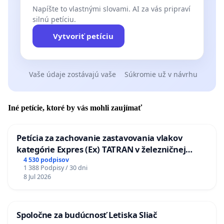
Napíšte to vlastnými slovami. AI za vás pripraví
silnú petíciu.
Vytvoriť petíciu
Vaše údaje zostávajú vaše
Súkromie už v návrhu
Iné petície, ktoré by vás mohli zaujímať
Petícia za zachovanie zastavovania vlakov
kategórie Expres (Ex) TATRAN v železničnej
stanici Púchov
4 530 podpisov
1 388 Podpisy / 30 dni
8 Jul 2026
Spoločne za budúcnosť Letiska Sliač