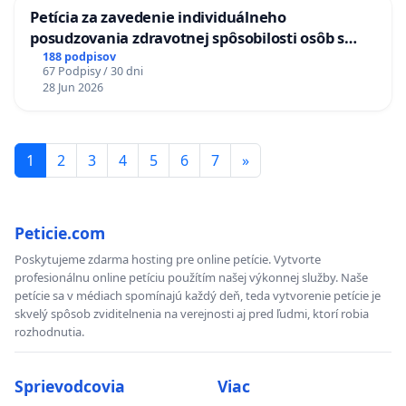
Petícia za zavedenie individuálneho
posudzovania zdravotnej spôsobilosti osôb s
diabetom 1. a 2. typu pri prijímaní do
188 podpisov
67 Podpisy / 30 dni
Policajného zboru SR
28 Jun 2026
1
2
3
4
5
6
7
»
Peticie.com
Poskytujeme zdarma hosting pre online petície. Vytvorte
profesionálnu online petíciu použítím našej výkonnej služby. Naše
petície sa v médiach spomínajú každý deň, teda vytvorenie petície je
skvelý spôsob zviditelnenia na verejnosti aj pred ľudmi, ktorí robia
rozhodnutia.
Sprievodcovia
Viac