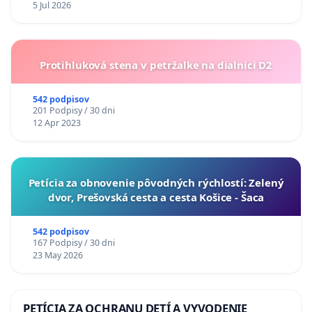
5 Jul 2026
Protihluková stena v petržalke na dialnici D2
542 podpisov
201 Podpisy / 30 dni
12 Apr 2023
​Petícia za obnovenie pôvodných rýchlostí: Zelený
dvor, Prešovská cesta a cesta Košice - Šaca
542 podpisov
167 Podpisy / 30 dni
23 May 2026
PETÍCIA ZA OCHRANU DETÍ A VYVODENIE