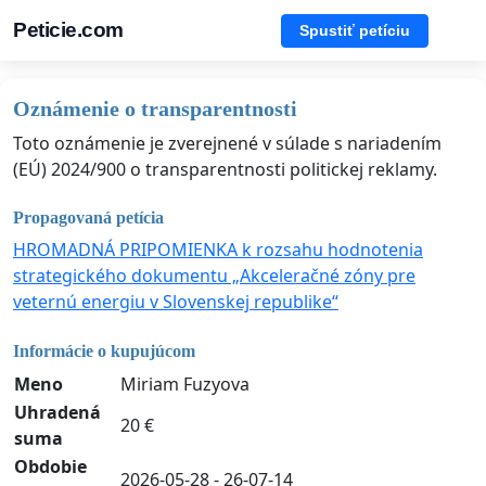
Peticie.com
Spustiť petíciu
Oznámenie o transparentnosti
Toto oznámenie je zverejnené v súlade s nariadením
(EÚ) 2024/900 o transparentnosti politickej reklamy.
Propagovaná petícia
HROMADNÁ PRIPOMIENKA k rozsahu hodnotenia
strategického dokumentu „Akceleračné zóny pre
veternú energiu v Slovenskej republike“
Informácie o kupujúcom
Meno
Miriam Fuzyova
Uhradená
20 €
suma
Obdobie
2026-05-28 - 26-07-14