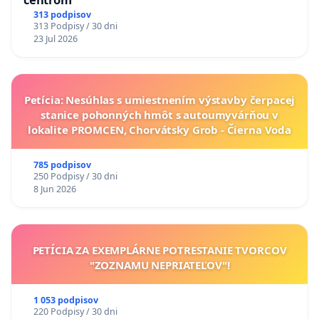
313 podpisov
313 Podpisy / 30 dni
23 Jul 2026
Petícia: Nesúhlas s umiestnením výstavby čerpacej
stanice pohonných hmôt s autoumyvárňou v
lokalite PROMCEN, Chorvátsky Grob - Čierna Voda
785 podpisov
250 Podpisy / 30 dni
8 Jun 2026
PETÍCIA ZA EXEMPLÁRNE POTRESTANIE TVORCOV
"ZOZNAMU NEPRIATEĽOV"!
1 053 podpisov
220 Podpisy / 30 dni