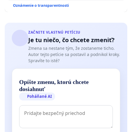
zanedbaného stavu závlahových a odvodňovacích
Oznámenie o transparentnosti
kanálov na Slovensku
ZAČNITE VLASTNÚ PETÍCIU
Je tu niečo, čo chcete zmeniť?
Zmena sa nestane tým, že zostaneme ticho.
Autor tejto petície sa postavil a podnikol kroky.
Spravíte to isté?
Opíšte zmenu, ktorú chcete
dosiahnuť
Poháňané AI