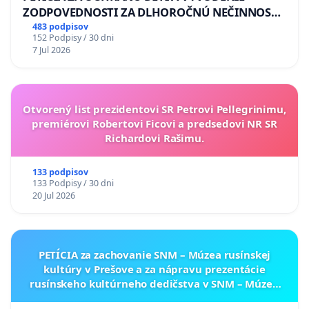
ZODPOVEDNOSTI ZA DLHOROČNÚ NEČINNOSŤ
A ZLYHANIE ŠTÁTU
483 podpisov
152 Podpisy / 30 dni
7 Jul 2026
Otvorený list prezidentovi SR Petrovi Pellegrinimu,
premiérovi Robertovi Ficovi a predsedovi NR SR
Richardovi Rašimu.
133 podpisov
133 Podpisy / 30 dni
20 Jul 2026
PETÍCIA za zachovanie SNM – Múzea rusínskej
kultúry v Prešove a za nápravu prezentácie
rusínskeho kultúrneho dedičstva v SNM – Múzeu
ukrajinskej kultúry vo Svidníku