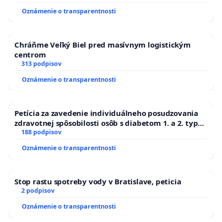
Oznámenie o transparentnosti
Chráňme Veľký Biel pred masívnym logistickým
centrom
313 podpisov
Oznámenie o transparentnosti
Petícia za zavedenie individuálneho posudzovania
zdravotnej spôsobilosti osôb s diabetom 1. a 2. typu
pri prijímaní do Policajného zboru SR
188 podpisov
Oznámenie o transparentnosti
Stop rastu spotreby vody v Bratislave, peticia
2 podpisov
Oznámenie o transparentnosti