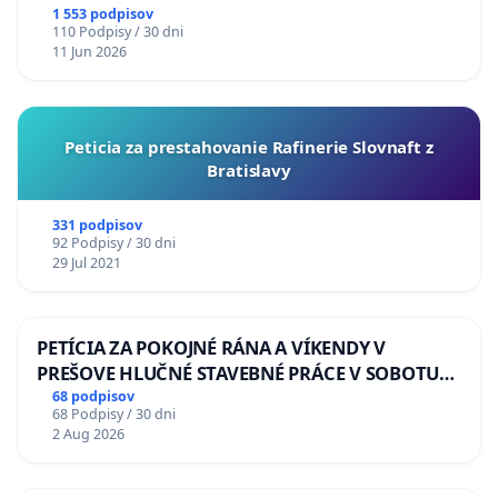
1 553 podpisov
110 Podpisy / 30 dni
11 Jun 2026
Peticia za prestahovanie Rafinerie Slovnaft z
Bratislavy
331 podpisov
92 Podpisy / 30 dni
29 Jul 2021
PETÍCIA ZA POKOJNÉ RÁNA A VÍKENDY V
PREŠOVE HLUČNÉ STAVEBNÉ PRÁCE V SOBOTU
LEN OD 9.00 DO 13.00 HOD., CEZ PRACOVNÝ
68 podpisov
68 Podpisy / 30 dni
TÝŽDEŇ CIEĽ 8.00 – 18.00 HOD. A PRAVIDELNÁ
2 Aug 2026
KONTROLA STAVBY C-AREA NA
ĎUMBIERSKEJ/MAGU