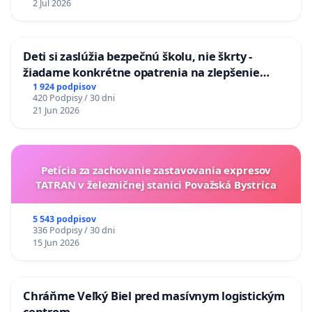
2 Jul 2026
Deti si zaslúžia bezpečnú školu, nie škrty -
žiadame konkrétne opatrenia na zlepšenie
situácie v školstve
1 924 podpisov
420 Podpisy / 30 dni
21 Jun 2026
Petícia za zachovanie zastavovania expresov
TATRAN v železničnej stanici Považská Bystrica
5 543 podpisov
336 Podpisy / 30 dni
15 Jun 2026
Chráňme Veľký Biel pred masívnym logistickým
centrom