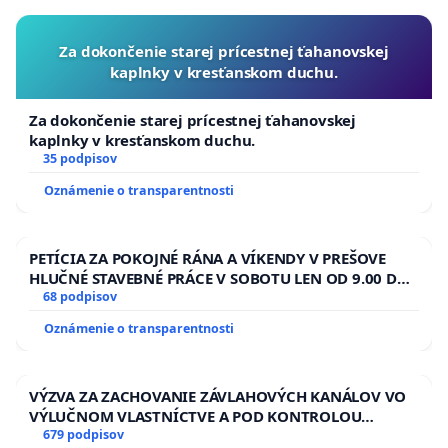
Za dokončenie starej prícestnej ťahanovskej
kaplnky v kresťanskom duchu.
Za dokončenie starej prícestnej ťahanovskej
kaplnky v kresťanskom duchu.
35 podpisov
Oznámenie o transparentnosti
PETÍCIA ZA POKOJNÉ RÁNA A VÍKENDY V PREŠOVE
HLUČNÉ STAVEBNÉ PRÁCE V SOBOTU LEN OD 9.00 DO
13.00 HOD., CEZ PRACOVNÝ TÝŽDEŇ CIEĽ 8.00 – 18.00
68 podpisov
HOD. A PRAVIDELNÁ KONTROLA STAVBY C-AREA NA
Oznámenie o transparentnosti
ĎUMBIERSKEJ/MAGU
VÝZVA ZA ZACHOVANIE ZÁVLAHOVÝCH KANÁLOV VO
VÝLUČNOM VLASTNÍCTVE A POD KONTROLOU
SLOVENSKEJ REPUBLIKY & žiadosť na riešenie
679 podpisov