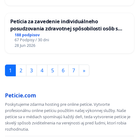
KONTROLA STAVBY C-AREA NA
ĎUMBIERSKEJ/MAGU
Petícia za zavedenie individuálneho
posudzovania zdravotnej spôsobilosti osôb s
diabetom 1. a 2. typu pri prijímaní do
188 podpisov
67 Podpisy / 30 dni
Policajného zboru SR
28 Jun 2026
1
2
3
4
5
6
7
»
Peticie.com
Poskytujeme zdarma hosting pre online petície. Vytvorte
profesionálnu online petíciu použítím našej výkonnej služby. Naše
petície sa v médiach spomínajú každý deň, teda vytvorenie petície je
skvelý spôsob zviditelnenia na verejnosti aj pred ľudmi, ktorí robia
rozhodnutia.