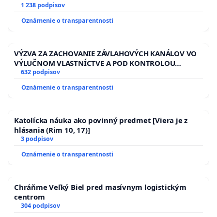
1 238 podpisov
Oznámenie o transparentnosti
VÝZVA ZA ZACHOVANIE ZÁVLAHOVÝCH KANÁLOV VO
VÝLUČNOM VLASTNÍCTVE A POD KONTROLOU
SLOVENSKEJ REPUBLIKY & žiadosť na riešenie
632 podpisov
zanedbaného stavu závlahových a odvodňovacích
Oznámenie o transparentnosti
kanálov na Slovensku
Katolícka náuka ako povinný predmet [Viera je z
hlásania (Rim 10, 17)]
3 podpisov
Oznámenie o transparentnosti
Chráňme Veľký Biel pred masívnym logistickým
centrom
304 podpisov