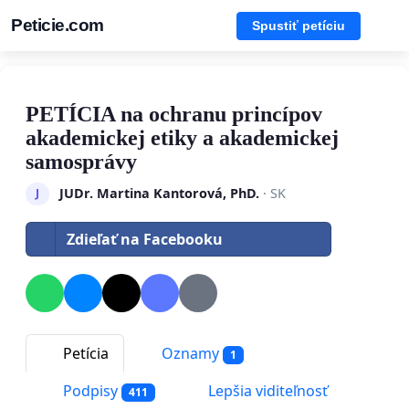
Peticie.com
Spustiť petíciu
PETÍCIA na ochranu princípov
akademickej etiky a akademickej
samosprávy
JUDr. Martina Kantorová, PhD.
· SK
J
Zdieľať na Facebooku
Petícia
Oznamy
1
Podpisy
Lepšia viditeľnosť
411