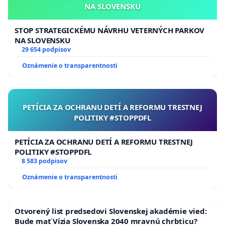
My, podpísaní členovia akademickej komunity a
NA SLOVENSKU
jej podporovatelia.
STOP STRATEGICKÉMU NÁVRHU VETERNÝCH PARKOV
NA SLOVENSKU
29 654 podpisov
Oznámenie o transparentnosti
Zástupca petičného výboru:
JUD
r. Martina Kantorová, PhD.
PETÍCIA ZA OCHRANU DETÍ A REFORMU TRESTNEJ
POLITIKY #STOPPDFL
Petičný výbor:
PETÍCIA ZA OCHRANU DETÍ A REFORMU TRESTNEJ
Dr. h. c. prof. Ing. Pavel Nečas, PhD., MBA
, JUDr.
POLITIKY #STOPPDFL
8 583 podpisov
Martina Kantorová, PhD., PhDr. Richard Vejo
Oznámenie o transparentnosti
Otvorený list predsedovi Slovenskej akadémie vied:
Bude mať Vízia Slovenska 2040 mravnú chrbticu?