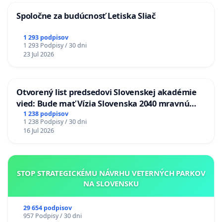
Spoločne za budúcnosť Letiska Sliač
1 293 podpisov
1 293 Podpisy / 30 dni
23 Jul 2026
Otvorený list predsedovi Slovenskej akadémie
vied: Bude mať Vízia Slovenska 2040 mravnú
chrbticu?
1 238 podpisov
1 238 Podpisy / 30 dni
16 Jul 2026
STOP STRATEGICKÉMU NÁVRHU VETERNÝCH PARKOV
NA SLOVENSKU
29 654 podpisov
957 Podpisy / 30 dni