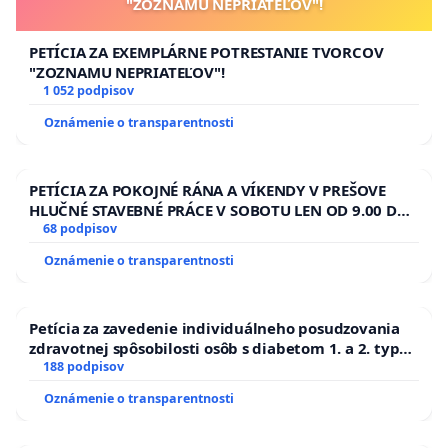
"ZOZNAMU NEPRIATEĽOV"!
PETÍCIA ZA EXEMPLÁRNE POTRESTANIE TVORCOV
"ZOZNAMU NEPRIATEĽOV"!
1 052 podpisov
Oznámenie o transparentnosti
PETÍCIA ZA POKOJNÉ RÁNA A VÍKENDY V PREŠOVE
HLUČNÉ STAVEBNÉ PRÁCE V SOBOTU LEN OD 9.00 DO
13.00 HOD., CEZ PRACOVNÝ TÝŽDEŇ CIEĽ 8.00 – 18.00
68 podpisov
HOD. A PRAVIDELNÁ KONTROLA STAVBY C-AREA NA
Oznámenie o transparentnosti
ĎUMBIERSKEJ/MAGU
Petícia za zavedenie individuálneho posudzovania
zdravotnej spôsobilosti osôb s diabetom 1. a 2. typu
pri prijímaní do Policajného zboru SR
188 podpisov
Oznámenie o transparentnosti