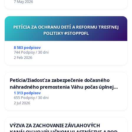
7 May 2026
PETÍCIA ZA OCHRANU DETÍ A REFORMU TRESTNEJ
POLITIKY #STOPPDFL
8 583 podpisov
744 Podpisy / 30 dni
2 Feb 2026
Petícia/žiadosť za zabezpečenie dočasného
náhradného premostenia Váhu počas úplnej
uzávery Vážskeho mosta v Komárne
1 313 podpisov
655 Podpisy / 30 dni
2 Jul 2026
VÝZVA ZA ZACHOVANIE ZÁVLAHOVÝCH