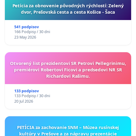
​Petícia za obnovenie pôvodných rýchlostí: Zelený
dvor, Prešovská cesta a cesta Košice - Šaca
541 podpisov
166 Podpisy / 30 dni
23 May 2026
Otvorený list prezidentovi SR Petrovi Pellegrinimu,
premiérovi Robertovi Ficovi a predsedovi NR SR
Richardovi Rašimu.
133 podpisov
133 Podpisy / 30 dni
20 Jul 2026
PETÍCIA za zachovanie SNM – Múzea rusínskej
kultúry v Prešove a za nápravu prezentácie