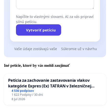
Napíšte to vlastnými slovami. AI za vás pripraví
silnú petíciu.
Vytvoriť petíciu
Vaše údaje zostávajú vaše
Súkromie už v návrhu
Iné petície, ktoré by vás mohli zaujímať
Petícia za zachovanie zastavovania vlakov
kategórie Expres (Ex) TATRAN v železničnej
stanici Púchov
4 530 podpisov
1 622 Podpisy / 30 dni
8 Jul 2026