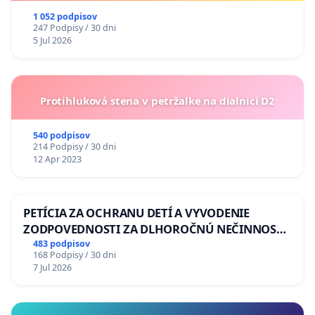
1 052 podpisov
247 Podpisy / 30 dni
5 Jul 2026
Protihluková stena v petržalke na dialnici D2
540 podpisov
214 Podpisy / 30 dni
12 Apr 2023
PETÍCIA ZA OCHRANU DETÍ A VYVODENIE
ZODPOVEDNOSTI ZA DLHOROČNÚ NEČINNOSŤ
A ZLYHANIE ŠTÁTU
483 podpisov
168 Podpisy / 30 dni
7 Jul 2026