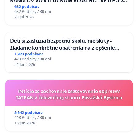
KANÁLOV VO VÝLUČNOM VLASTNÍCTVE A POD
KONTROLOU SLOVENSKEJ REPUBLIKY & žiadosť
632 podpisov
632 Podpisy / 30 dni
na riešenie zanedbaného stavu závlahových a
23 Jul 2026
odvodňovacích kanálov na Slovensku
Deti si zaslúžia bezpečnú školu, nie škrty -
žiadame konkrétne opatrenia na zlepšenie
situácie v školstve
1 923 podpisov
429 Podpisy / 30 dni
21 Jun 2026
Petícia za zachovanie zastavovania expresov
TATRAN v železničnej stanici Považská Bystrica
5 542 podpisov
418 Podpisy / 30 dni
15 Jun 2026