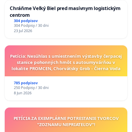
Chráňme Veľký Biel pred masívnym logistickým
centrom
304 podpisov
304 Podpisy / 30 dni
23 Jul 2026
Petícia: Nesúhlas s umiestnením výstavby čerpacej
stanice pohonných hmôt s autoumyvárňou v
lokalite PROMCEN, Chorvátsky Grob - Čierna Voda
785 podpisov
250 Podpisy / 30 dni
8 Jun 2026
PETÍCIA ZA EXEMPLÁRNE POTRESTANIE TVORCOV
"ZOZNAMU NEPRIATEĽOV"!