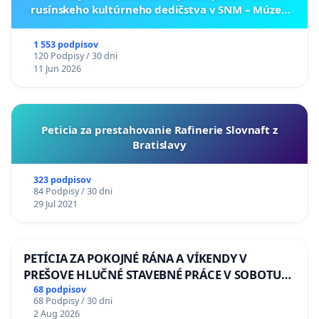
rusínskeho kultúrneho dedičstva v SNM – Múzeu
ukrajinskej kultúry vo Svidníku
1 553 podpisov
120 Podpisy / 30 dni
11 Jun 2026
Peticia za prestahovanie Rafinerie Slovnaft z
Bratislavy
323 podpisov
84 Podpisy / 30 dni
29 Jul 2021
PETÍCIA ZA POKOJNÉ RÁNA A VÍKENDY V
PREŠOVE HLUČNÉ STAVEBNÉ PRÁCE V SOBOTU
LEN OD 9.00 DO 13.00 HOD., CEZ PRACOVNÝ
68 podpisov
68 Podpisy / 30 dni
TÝŽDEŇ CIEĽ 8.00 – 18.00 HOD. A PRAVIDELNÁ
2 Aug 2026