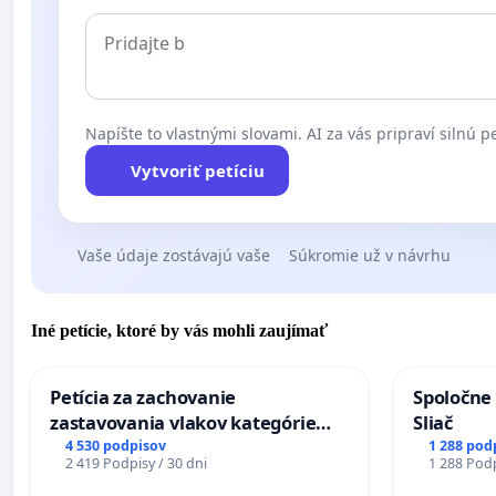
Napíšte to vlastnými slovami. AI za vás pripraví silnú pe
Vytvoriť petíciu
Vaše údaje zostávajú vaše
Súkromie už v návrhu
Iné petície, ktoré by vás mohli zaujímať
Petícia za zachovanie
Spoločne 
zastavovania vlakov kategórie
Sliač
Expres (Ex) TATRAN v železničnej
4 530 podpisov
1 288 pod
2 419 Podpisy / 30 dni
1 288 Podp
stanici Púchov