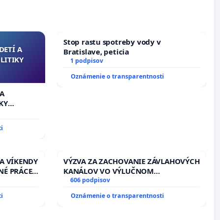
Stop rastu spotreby vody v
DETÍ A
Bratislave, peticia
LITIKY
1 podpisov
Oznámenie o transparentnosti
 A
KY
i
 A VÍKENDY
VÝZVA ZA ZACHOVANIE ZÁVLAHOVÝCH
NÉ PRÁCE
KANÁLOV VO VÝLUČNOM
13.00
VLASTNÍCTVE A POD KONTROLOU
606 podpisov
EŇ CIEĽ
SLOVENSKEJ REPUBLIKY & žiadosť na
i
Oznámenie o transparentnosti
DELNÁ
riešenie zanedbaného stavu
 NA
závlahových a odvodňovacích