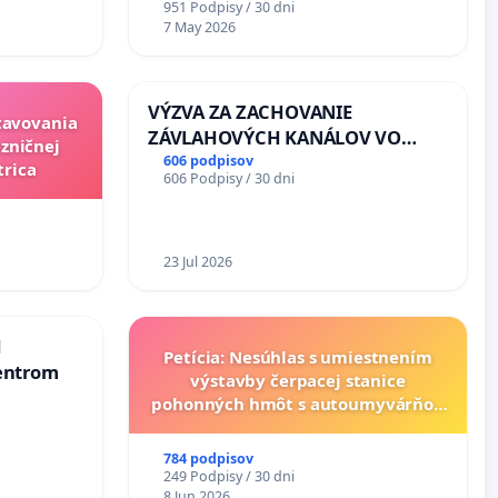
951 Podpisy / 30 dni
7 May 2026
VÝZVA ZA ZACHOVANIE
stavovania
ZÁVLAHOVÝCH KANÁLOV VO
zničnej
VÝLUČNOM VLASTNÍCTVE A POD
606 podpisov
trica
606 Podpisy / 30 dni
KONTROLOU SLOVENSKEJ
REPUBLIKY & žiadosť na riešenie
zanedbaného stavu závlahových
a odvodňovacích kanálov na
23 Jul 2026
Slovensku
d
Petícia: Nesúhlas s umiestnením
entrom
výstavby čerpacej stanice
pohonných hmôt s autoumyvárňou
v lokalite PROMCEN, Chorvátsky
Grob - Čierna Voda
784 podpisov
249 Podpisy / 30 dni
8 Jun 2026