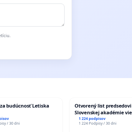
tíciu.
za budúcnosť Letiska
Otvorený list predsedovi
Slovenskej akadémie vie
mať Vízia Slovenska 20
pisov
1 224 podpisov
isy / 30 dni
1 224 Podpisy / 30 dni
chrbticu?