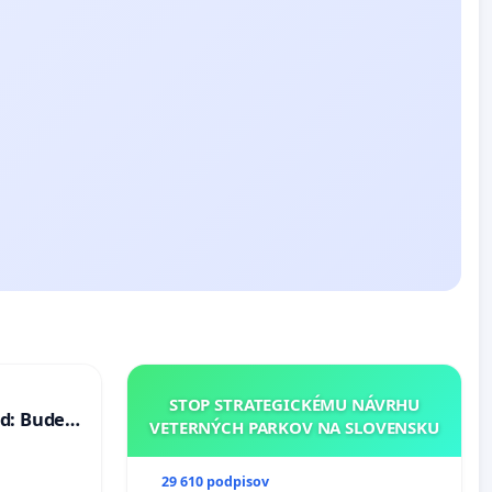
STOP STRATEGICKÉMU NÁVRHU
d: Bude
VETERNÝCH PARKOV NA SLOVENSKU
40 mravnú
29 610 podpisov