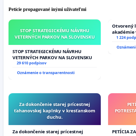
Petície propagované inými užívateľmi
Otvorený l
STOP STRATEGICKÉMU NÁVRHU
akadémie v
VETERNÝCH PARKOV NA SLOVENSKU
Slovenska
1 224 podp
Oznámenie
STOP STRATEGICKÉMU NÁVRHU
VETERNÝCH PARKOV NA SLOVENSKU
29 610 podpisov
Oznámenie o transparentnosti
Za dokončenie starej prícestnej
PET
ťahanovskej kaplnky v kresťanskom
POTREST
duchu.
Za dokončenie starej prícestnej
PETÍCIA Z