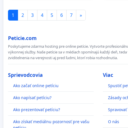
1
2
3
4
5
6
7
»
Peticie.com
Poskytujeme zdarma hosting pre online petície. Vytvorte profesionálnu
výkonnej služby. Naše petície sa v médiach spomínajú každý deň, teda 
zviditelnenia na verejnosti aj pred ľudmi, ktorí robia rozhodnutia.
Sprievodcovia
Viac
Ako začať online petíciu
Spustiť pe
Ako napísať petíciu?
Zásady oc
Ako prezentovať petíciu?
Spravovať
Ako získať mediálnu pozornosť pre vašu
O nás
petíciu