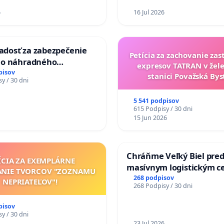
6
16 Jul 2026
iadosť za zabezpečenie
Petícia za zachovanie za
ho náhradného
expresov TATRAN v žele
nia Váhu počas úplnej
pisov
stanici Považská Bys
y / 30 dni
Vážskeho mosta v
5 541 podpisov
615 Podpisy / 30 dni
15 Jun 2026
Chráňme Veľký Biel pre
ÍCIA ZA EXEMPLÁRNE
masívnym logistickým c
ANIE TVORCOV "ZOZNAMU
268 podpisov
NEPRIATEĽOV"!
268 Podpisy / 30 dni
pisov
y / 30 dni
23 Jul 2026