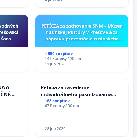
ôvodných
PETÍCIA za zachovanie SNM – Múzea
Prešovská
rusínskej kultúry v Prešove a za
- Šaca
nápravu prezentácie rusínskeho
kultúrneho dedičstva v SNM –
Múzeu ukrajinskej kultúry vo
1 550 podpisov
Svidníku
141 Podpisy / 30 dni
11 Jun 2026
NA A
Petícia za zavedenie
UČNÉ
individuálneho posudzovania
OTU LEN
zdravotnej spôsobilosti osôb s
188 podpisov
67 Podpisy / 30 dni
CEZ
diabetom 1. a 2. typu pri prijímaní
.00 –
do Policajného zboru SR
Á
EA NA
28 Jun 2026