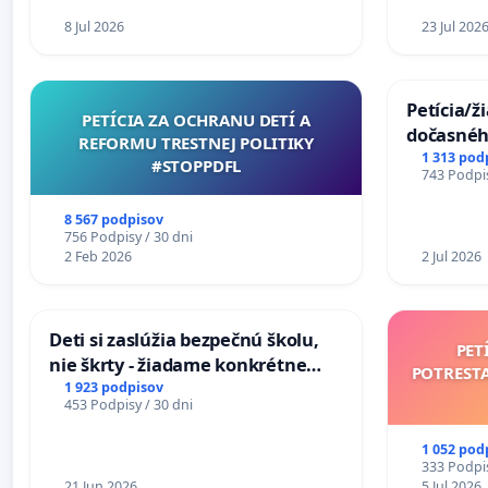
8 Jul 2026
23 Jul 202
Petícia/ž
PETÍCIA ZA OCHRANU DETÍ A
dočasné
REFORMU TRESTNEJ POLITIKY
premoste
1 313 pod
#STOPPDFL
743 Podpis
uzávery 
Komárne
8 567 podpisov
756 Podpisy / 30 dni
2 Feb 2026
2 Jul 2026
Deti si zaslúžia bezpečnú školu,
PET
nie škrty - žiadame konkrétne
POTREST
opatrenia na zlepšenie situácie v
1 923 podpisov
453 Podpisy / 30 dni
školstve
1 052 pod
333 Podpis
21 Jun 2026
5 Jul 2026