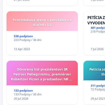
PETÍCIA 
Protihluková stena v petržalke na
VYVODEN
dialnici D2
DLHOROČ
481 podpi
218 Podpis
ZLYHANI
538 podpisov
223 Podpisy / 30 dni
12 Apr 2023
7 Jul 2026
Otvorený list prezidentovi SR
Peticia 
Petrovi Pellegrinimu, premiérovi
Sl
Robertovi Ficovi a predsedovi NR SR
Richardovi Rašimu.
311 podpi
72 Podpisy
133 podpisov
133 Podpisy / 30 dni
20 Jul 2026
29 Jul 202