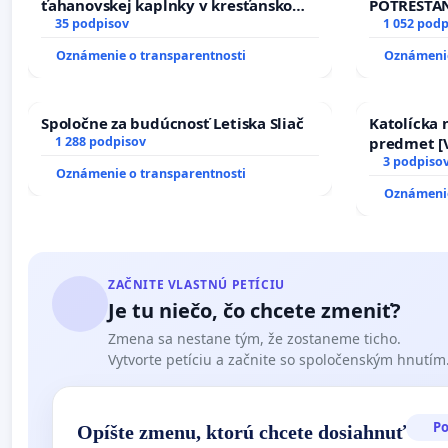
ťahanovskej kaplnky v kresťanskom
POTRESTA
duchu.
35 podpisov
NEPRIATEĽ
1 052 podp
Oznámenie o transparentnosti
Oznámenie
Spoločne za budúcnosť Letiska Sliač
Katolícka
1 288 podpisov
predmet [V
17)]
3 podpiso
Oznámenie o transparentnosti
Oznámenie
ZAČNITE VLASTNÚ PETÍCIU
Je tu niečo, čo chcete zmeniť?
Zmena sa nestane tým, že zostaneme ticho.
Vytvorte petíciu a začnite so spoločenským hnutím
P
Opíšte zmenu, ktorú chcete dosiahnuť