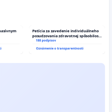
kanálov na Slovensku
masívnym
Petícia za zavedenie individuálneho
posudzovania zdravotnej spôsobilosti
osôb s diabetom 1. a 2. typu pri
188 podpisov
prijímaní do Policajného zboru SR
i
Oznámenie o transparentnosti