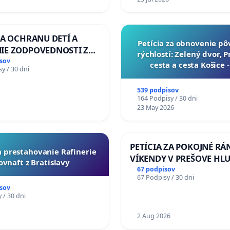
ZA OCHRANU DETÍ A
​Petícia za obnovenie p
IE ZODPOVEDNOSTI ZA
rýchlostí: Zelený dvor, 
NÚ NEČINNOSŤ A
sov
cesta a cesta Košice 
y / 30 dni
E ŠTÁTU
539 podpisov
164 Podpisy / 30 dni
23 May 2026
PETÍCIA ZA POKOJNÉ RÁ
za prestahovanie Rafinerie
VÍKENDY V PREŠOVE HL
ovnaft z Bratislavy
STAVEBNÉ PRÁCE V SOB
67 podpisov
67 Podpisy / 30 dni
OD 9.00 DO 13.00 HOD., 
sov
PRACOVNÝ TÝŽDEŇ CIEĽ 8
 / 30 dni
18.00 HOD. A PRAVIDELN
1
KONTROLA STAVBY C-AR
2 Aug 2026
ĎUMBIERSKEJ/MAGU