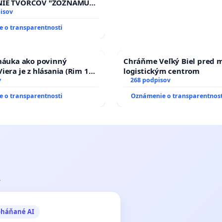
ĎUMBIERSKEJ/MAGU
NIE TVORCOV "ZOZNAMU
OV"!
isov
 o transparentnosti
 náuka ako povinný
Chráňme Veľký Biel pred 
iera je z hlásania (Rim 10,
logistickým centrom
v
268 podpisov
 o transparentnosti
Oznámenie o transparentnost
.
oháňané AI