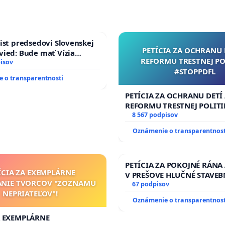
ist predsedovi Slovenskej
PETÍCIA ZA OCHRANU 
ied: Bude mať Vízia
REFORMU TRESTNEJ PO
 2040 mravnú chrbticu?
isov
#STOPPDFL
 o transparentnosti
PETÍCIA ZA OCHRANU DETÍ
REFORMU TRESTNEJ POLITI
#STOPPDFL
8 567 podpisov
Oznámenie o transparentnost
PETÍCIA ZA POKOJNÉ RÁNA
ÍCIA ZA EXEMPLÁRNE
V PREŠOVE HLUČNÉ STAVEB
ANIE TVORCOV "ZOZNAMU
V SOBOTU LEN OD 9.00 DO 
67 podpisov
NEPRIATEĽOV"!
HOD., CEZ PRACOVNÝ TÝŽD
Oznámenie o transparentnost
8.00 – 18.00 HOD. A PRAVI
KONTROLA STAVBY C-AREA
A EXEMPLÁRNE