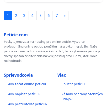
1
2
3
4
5
6
7
»
Peticie.com
Poskytujeme zdarma hosting pre online petície. Vytvorte
profesionálnu online petíciu použítím našej výkonnej služby. Naše
petície sa v médiach spomínajú každý deň, teda vytvorenie petície je
skvelý spôsob zviditelnenia na verejnosti aj pred ľudmi, ktorí robia
rozhodnutia.
Sprievodcovia
Viac
Ako začať online petíciu
Spustiť petíciu
Ako napísať petíciu?
Zásady ochrany osobných
údajov
Ako prezentovať petíciu?