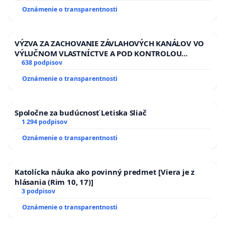
HOD. A PRAVIDELNÁ KONTROLA STAVBY C-AREA NA
Oznámenie o transparentnosti
ĎUMBIERSKEJ/MAGU
VÝZVA ZA ZACHOVANIE ZÁVLAHOVÝCH KANÁLOV VO
VÝLUČNOM VLASTNÍCTVE A POD KONTROLOU
SLOVENSKEJ REPUBLIKY & žiadosť na riešenie
638 podpisov
zanedbaného stavu závlahových a odvodňovacích
Oznámenie o transparentnosti
kanálov na Slovensku
Spoločne za budúcnosť Letiska Sliač
1 294 podpisov
Oznámenie o transparentnosti
Katolícka náuka ako povinný predmet [Viera je z
hlásania (Rim 10, 17)]
3 podpisov
Oznámenie o transparentnosti