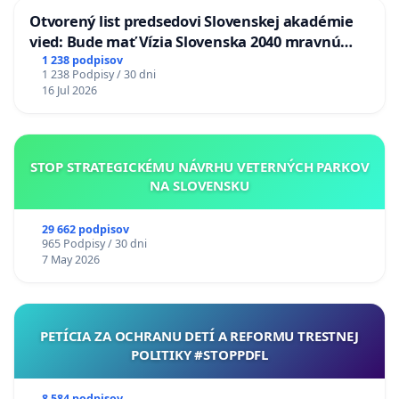
Otvorený list predsedovi Slovenskej akadémie
vied: Bude mať Vízia Slovenska 2040 mravnú
chrbticu?
1 238 podpisov
1 238 Podpisy / 30 dni
16 Jul 2026
STOP STRATEGICKÉMU NÁVRHU VETERNÝCH PARKOV
NA SLOVENSKU
29 662 podpisov
965 Podpisy / 30 dni
7 May 2026
PETÍCIA ZA OCHRANU DETÍ A REFORMU TRESTNEJ
POLITIKY #STOPPDFL
8 584 podpisov