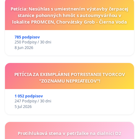
Petícia: Nesúhlas s umiestnením výstavby čerpacej
stanice pohonných hmôt s autoumyvárňou v
lokalite PROMCEN, Chorvátsky Grob - Čierna Voda
785 podpisov
250 Podpisy / 30 dni
8 Jun 2026
PETÍCIA ZA EXEMPLÁRNE POTRESTANIE TVORCOV
"ZOZNAMU NEPRIATEĽOV"!
1 052 podpisov
247 Podpisy / 30 dni
5 Jul 2026
Protihluková stena v petržalke na dialnici D2