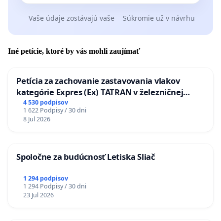
Vaše údaje zostávajú vaše
Súkromie už v návrhu
Iné petície, ktoré by vás mohli zaujímať
Petícia za zachovanie zastavovania vlakov
kategórie Expres (Ex) TATRAN v železničnej
stanici Púchov
4 530 podpisov
1 622 Podpisy / 30 dni
8 Jul 2026
Spoločne za budúcnosť Letiska Sliač
1 294 podpisov
1 294 Podpisy / 30 dni
23 Jul 2026