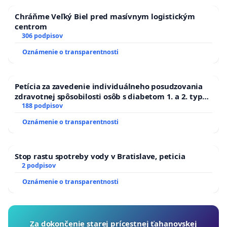
Chráňme Veľký Biel pred masívnym logistickým
centrom
306 podpisov
Oznámenie o transparentnosti
Petícia za zavedenie individuálneho posudzovania
zdravotnej spôsobilosti osôb s diabetom 1. a 2. typu
pri prijímaní do Policajného zboru SR
188 podpisov
Oznámenie o transparentnosti
Stop rastu spotreby vody v Bratislave, peticia
2 podpisov
Oznámenie o transparentnosti
Za dokončenie starej prícestnej ťahanovskej