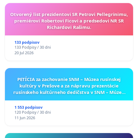
Otvorený list prezidentovi SR Petrovi Pellegrinimu,
premiérovi Robertovi Ficovi a predsedovi NR SR
Richardovi Rašimu.
133 podpisov
133 Podpisy / 30 dni
20 Jul 2026
PETÍCIA za zachovanie SNM – Múzea rusínskej
kultúry v Prešove a za nápravu prezentácie
rusínskeho kultúrneho dedičstva v SNM – Múzeu
ukrajinskej kultúry vo Svidníku
1 553 podpisov
120 Podpisy / 30 dni
11 Jun 2026