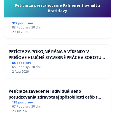
Peticia za prestahovanie Rafinerie Slovnaft z
Bratislavy
327 podpisov
88 Podpisy / 30 dni
29 Jul 2021
PETÍCIA ZA POKOJNÉ RÁNA A VÍKENDY V
PREŠOVE HLUČNÉ STAVEBNÉ PRÁCE V SOBOTU
LEN OD 9.00 DO 13.00 HOD., CEZ PRACOVNÝ
68 podpisov
68 Podpisy / 30 dni
TÝŽDEŇ CIEĽ 8.00 – 18.00 HOD. A PRAVIDELNÁ
2 Aug 2026
KONTROLA STAVBY C-AREA NA
ĎUMBIERSKEJ/MAGU
Petícia za zavedenie individuálneho
posudzovania zdravotnej spôsobilosti osôb s
diabetom 1. a 2. typu pri prijímaní do
188 podpisov
67 Podpisy / 30 dni
Policajného zboru SR
28 Jun 2026