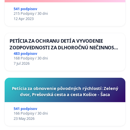
541 podpisov
215 Podpisy / 30 dni
12 Apr 2023
PETÍCIA ZA OCHRANU DETÍ A VYVODENIE
ZODPOVEDNOSTI ZA DLHOROČNÚ NEČINNOSŤ
A ZLYHANIE ŠTÁTU
483 podpisov
168 Podpisy / 30 dni
7 Jul 2026
​Petícia za obnovenie pôvodných rýchlostí: Zelený
dvor, Prešovská cesta a cesta Košice - Šaca
541 podpisov
166 Podpisy / 30 dni
23 May 2026