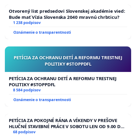
Otvorený list predsedovi Slovenskej akadémie vied:
Bude mať Vízia Slovenska 2040 mravnú chrbticu?
1 238 podpisov
Oznámenie o transparentnosti
PETÍCIA ZA OCHRANU DETÍ A REFORMU TRESTNEJ
POLITIKY #STOPPDFL
PETÍCIA ZA OCHRANU DETÍ A REFORMU TRESTNEJ
POLITIKY #STOPPDFL
8 584 podpisov
Oznámenie o transparentnosti
PETÍCIA ZA POKOJNÉ RÁNA A VÍKENDY V PREŠOVE
HLUČNÉ STAVEBNÉ PRÁCE V SOBOTU LEN OD 9.00 DO
13.00 HOD., CEZ PRACOVNÝ TÝŽDEŇ CIEĽ 8.00 – 18.00
68 podpisov