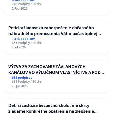
745 Podpisy / 30 dni
2 Feb 2026
Petícia/žiadosť za zabezpečenie dočasného
náhradného premostenia Váhu počas úplnej
uzávery Vážskeho mosta v Komárne
1 313 podpisov
655 Podpisy / 30 dni
2 Jul 2026
VÝZVA ZA ZACHOVANIE ZÁVLAHOVÝCH
KANÁLOV VO VÝLUČNOM VLASTNÍCTVE A POD
KONTROLOU SLOVENSKEJ REPUBLIKY & žiadosť
638 podpisov
638 Podpisy / 30 dni
na riešenie zanedbaného stavu závlahových a
23 Jul 2026
odvodňovacích kanálov na Slovensku
Deti si zaslúžia bezpečnú školu, nie škrty -
žiadame konkrétne opatrenia na zlepšenie