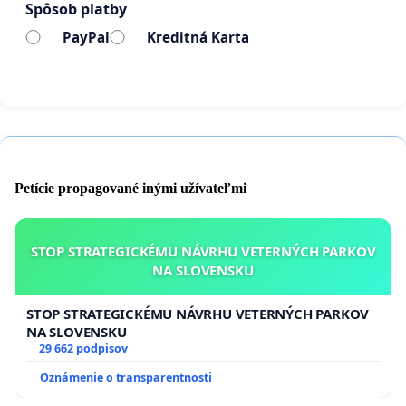
Spôsob platby
presmerovanie mestského kamerového
systému na tieto kritické body.
PayPal
Kreditná Karta
Systémové riešenie:
Aktívne zapojenie
sociálnych pracovníkov mesta do riešenia
situácie ľudí bez domova v tejto lokalite v
kombinácii s represívnymi opatreniami voči
osobám, ktoré páchajú protiprávnu činnosť.
​Za petičný výbor:
Petície propagované inými užívateľmi
[Matúš Volf], [Poštová ulica 10, 97251, Handlová]
STOP STRATEGICKÉMU NÁVRHU VETERNÝCH PARKOV
NA SLOVENSKU
STOP STRATEGICKÉMU NÁVRHU VETERNÝCH PARKOV
NA SLOVENSKU
29 662 podpisov
Oznámenie o transparentnosti