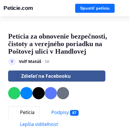
Peticie.com
Spustiť petíciu
Petícia za obnovenie bezpečnosti,
čistoty a verejného poriadku na
Poštovej ulici v Handlovej
Volf Matúš
· SK
V
Zdieľať na Facebooku
Petícia
Podpisy
87
Lepšia viditeľnosť