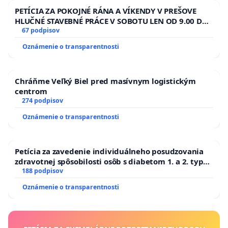
PETÍCIA ZA POKOJNÉ RÁNA A VÍKENDY V PREŠOVE
HLUČNÉ STAVEBNÉ PRÁCE V SOBOTU LEN OD 9.00 DO
13.00 HOD., CEZ PRACOVNÝ TÝŽDEŇ CIEĽ 8.00 – 18.00
67 podpisov
HOD. A PRAVIDELNÁ KONTROLA STAVBY C-AREA NA
Oznámenie o transparentnosti
ĎUMBIERSKEJ/MAGU
Chráňme Veľký Biel pred masívnym logistickým
centrom
274 podpisov
Oznámenie o transparentnosti
Petícia za zavedenie individuálneho posudzovania
zdravotnej spôsobilosti osôb s diabetom 1. a 2. typu
pri prijímaní do Policajného zboru SR
188 podpisov
Oznámenie o transparentnosti