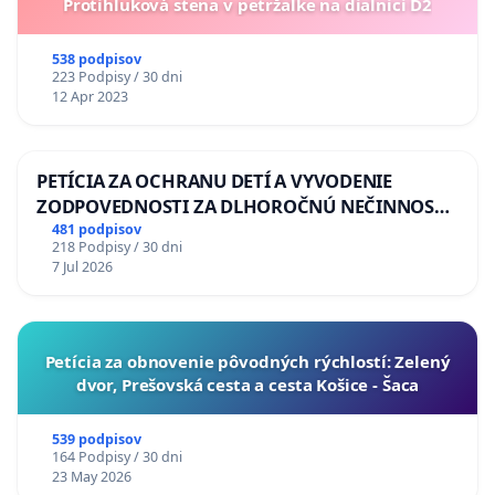
Protihluková stena v petržalke na dialnici D2
538 podpisov
223 Podpisy / 30 dni
12 Apr 2023
PETÍCIA ZA OCHRANU DETÍ A VYVODENIE
ZODPOVEDNOSTI ZA DLHOROČNÚ NEČINNOSŤ
A ZLYHANIE ŠTÁTU
481 podpisov
218 Podpisy / 30 dni
7 Jul 2026
​Petícia za obnovenie pôvodných rýchlostí: Zelený
dvor, Prešovská cesta a cesta Košice - Šaca
539 podpisov
164 Podpisy / 30 dni
23 May 2026