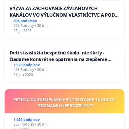
VÝZVA ZA ZACHOVANIE ZÁVLAHOVÝCH
KANÁLOV VO VÝLUČNOM VLASTNÍCTVE A POD
KONTROLOU SLOVENSKEJ REPUBLIKY & žiadosť
606 podpisov
606 Podpisy / 30 dni
na riešenie zanedbaného stavu závlahových a
23 Jul 2026
odvodňovacích kanálov na Slovensku
Deti si zaslúžia bezpečnú školu, nie škrty -
žiadame konkrétne opatrenia na zlepšenie
situácie v školstve
1 923 podpisov
453 Podpisy / 30 dni
21 Jun 2026
PETÍCIA ZA EXEMPLÁRNE POTRESTANIE TVORCOV
"ZOZNAMU NEPRIATEĽOV"!
1 052 podpisov
333 Podpisy / 30 dni