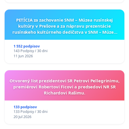
PETÍCIA za zachovanie SNM – Múzea rusínskej
kultúry v Prešove a za nápravu prezentácie
rusínskeho kultúrneho dedičstva v SNM – Múzeu
ukrajinskej kultúry vo Svidníku
1 552 podpisov
143 Podpisy / 30 dni
11 Jun 2026
Otvorený list prezidentovi SR Petrovi Pellegrinimu,
premiérovi Robertovi Ficovi a predsedovi NR SR
Richardovi Rašimu.
133 podpisov
133 Podpisy / 30 dni
20 Jul 2026