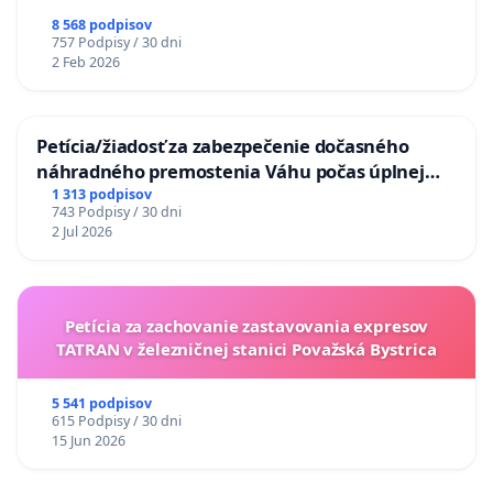
8 568 podpisov
757 Podpisy / 30 dni
2 Feb 2026
Petícia/žiadosť za zabezpečenie dočasného
náhradného premostenia Váhu počas úplnej
uzávery Vážskeho mosta v Komárne
1 313 podpisov
743 Podpisy / 30 dni
2 Jul 2026
Petícia za zachovanie zastavovania expresov
TATRAN v železničnej stanici Považská Bystrica
5 541 podpisov
615 Podpisy / 30 dni
15 Jun 2026