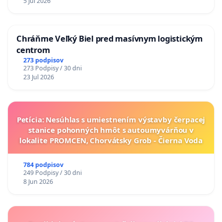
5 Jul 2026
Chráňme Veľký Biel pred masívnym logistickým
centrom
273 podpisov
273 Podpisy / 30 dni
23 Jul 2026
Petícia: Nesúhlas s umiestnením výstavby čerpacej
stanice pohonných hmôt s autoumyvárňou v
lokalite PROMCEN, Chorvátsky Grob - Čierna Voda
784 podpisov
249 Podpisy / 30 dni
8 Jun 2026