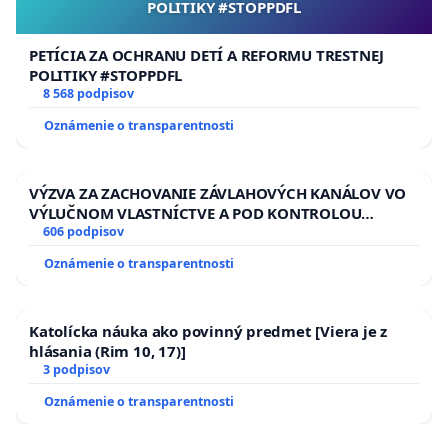
POLITIKY #STOPPDFL
PETÍCIA ZA OCHRANU DETÍ A REFORMU TRESTNEJ
POLITIKY #STOPPDFL
8 568 podpisov
Oznámenie o transparentnosti
VÝZVA ZA ZACHOVANIE ZÁVLAHOVÝCH KANÁLOV VO
VÝLUČNOM VLASTNÍCTVE A POD KONTROLOU
SLOVENSKEJ REPUBLIKY & žiadosť na riešenie
606 podpisov
zanedbaného stavu závlahových a odvodňovacích
Oznámenie o transparentnosti
kanálov na Slovensku
Katolícka náuka ako povinný predmet [Viera je z
hlásania (Rim 10, 17)]
3 podpisov
Oznámenie o transparentnosti