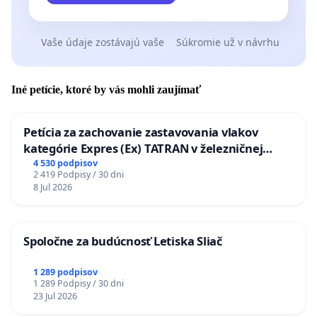
Vaše údaje zostávajú vaše
Súkromie už v návrhu
Iné petície, ktoré by vás mohli zaujímať
Petícia za zachovanie zastavovania vlakov
kategórie Expres (Ex) TATRAN v železničnej
stanici Púchov
4 530 podpisov
2 419 Podpisy / 30 dni
8 Jul 2026
Spoločne za budúcnosť Letiska Sliač
1 289 podpisov
1 289 Podpisy / 30 dni
23 Jul 2026