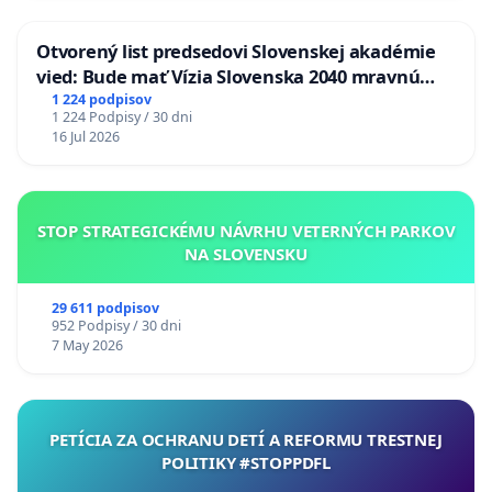
Otvorený list predsedovi Slovenskej akadémie
vied: Bude mať Vízia Slovenska 2040 mravnú
chrbticu?
1 224 podpisov
1 224 Podpisy / 30 dni
16 Jul 2026
STOP STRATEGICKÉMU NÁVRHU VETERNÝCH PARKOV
NA SLOVENSKU
29 611 podpisov
952 Podpisy / 30 dni
7 May 2026
PETÍCIA ZA OCHRANU DETÍ A REFORMU TRESTNEJ
POLITIKY #STOPPDFL