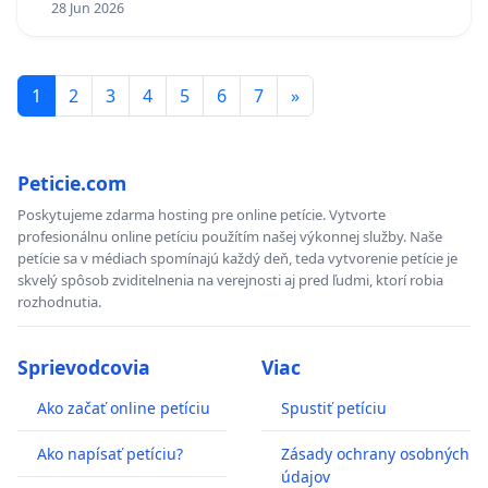
28 Jun 2026
1
2
3
4
5
6
7
»
Peticie.com
Poskytujeme zdarma hosting pre online petície. Vytvorte
profesionálnu online petíciu použítím našej výkonnej služby. Naše
petície sa v médiach spomínajú každý deň, teda vytvorenie petície je
skvelý spôsob zviditelnenia na verejnosti aj pred ľudmi, ktorí robia
rozhodnutia.
Sprievodcovia
Viac
Ako začať online petíciu
Spustiť petíciu
Ako napísať petíciu?
Zásady ochrany osobných
údajov