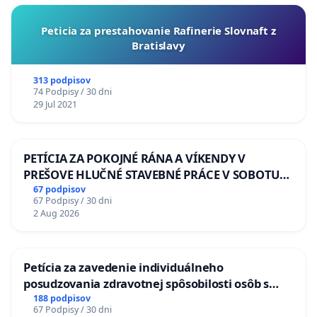
Peticia za prestahovanie Rafinerie Slovnaft z
Bratislavy
313 podpisov
74 Podpisy / 30 dni
29 Jul 2021
PETÍCIA ZA POKOJNÉ RÁNA A VÍKENDY V
PREŠOVE HLUČNÉ STAVEBNÉ PRÁCE V SOBOTU
LEN OD 9.00 DO 13.00 HOD., CEZ PRACOVNÝ
67 podpisov
67 Podpisy / 30 dni
TÝŽDEŇ CIEĽ 8.00 – 18.00 HOD. A PRAVIDELNÁ
2 Aug 2026
KONTROLA STAVBY C-AREA NA
ĎUMBIERSKEJ/MAGU
Petícia za zavedenie individuálneho
posudzovania zdravotnej spôsobilosti osôb s
diabetom 1. a 2. typu pri prijímaní do
188 podpisov
67 Podpisy / 30 dni
Policajného zboru SR