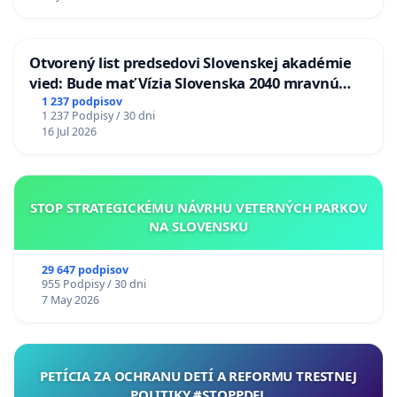
Otvorený list predsedovi Slovenskej akadémie
vied: Bude mať Vízia Slovenska 2040 mravnú
chrbticu?
1 237 podpisov
1 237 Podpisy / 30 dni
16 Jul 2026
STOP STRATEGICKÉMU NÁVRHU VETERNÝCH PARKOV
NA SLOVENSKU
29 647 podpisov
955 Podpisy / 30 dni
7 May 2026
PETÍCIA ZA OCHRANU DETÍ A REFORMU TRESTNEJ
POLITIKY #STOPPDFL