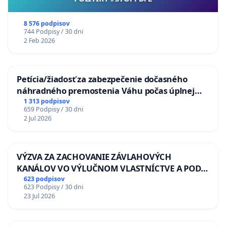
8 576 podpisov
744 Podpisy / 30 dni
2 Feb 2026
Petícia/žiadosť za zabezpečenie dočasného
náhradného premostenia Váhu počas úplnej
uzávery Vážskeho mosta v Komárne
1 313 podpisov
659 Podpisy / 30 dni
2 Jul 2026
VÝZVA ZA ZACHOVANIE ZÁVLAHOVÝCH
KANÁLOV VO VÝLUČNOM VLASTNÍCTVE A POD
KONTROLOU SLOVENSKEJ REPUBLIKY & žiadosť
623 podpisov
623 Podpisy / 30 dni
na riešenie zanedbaného stavu závlahových a
23 Jul 2026
odvodňovacích kanálov na Slovensku