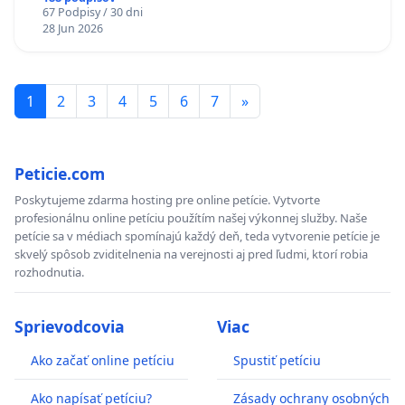
67 Podpisy / 30 dni
Policajného zboru SR
28 Jun 2026
1
2
3
4
5
6
7
»
Peticie.com
Poskytujeme zdarma hosting pre online petície. Vytvorte
profesionálnu online petíciu použítím našej výkonnej služby. Naše
petície sa v médiach spomínajú každý deň, teda vytvorenie petície je
skvelý spôsob zviditelnenia na verejnosti aj pred ľudmi, ktorí robia
rozhodnutia.
Sprievodcovia
Viac
Ako začať online petíciu
Spustiť petíciu
Ako napísať petíciu?
Zásady ochrany osobných