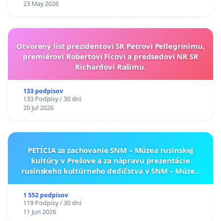
23 May 2026
Otvorený list prezidentovi SR Petrovi Pellegrinimu,
premiérovi Robertovi Ficovi a predsedovi NR SR
Richardovi Rašimu.
133 podpisov
133 Podpisy / 30 dni
20 Jul 2026
PETÍCIA za zachovanie SNM – Múzea rusínskej
kultúry v Prešove a za nápravu prezentácie
rusínskeho kultúrneho dedičstva v SNM – Múzeu
ukrajinskej kultúry vo Svidníku
1 552 podpisov
119 Podpisy / 30 dni
11 Jun 2026