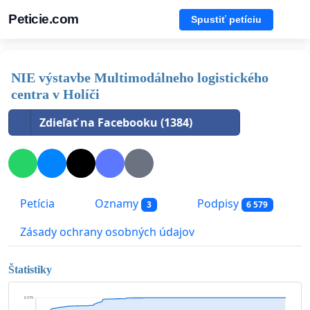
Peticie.com
Spustiť petíciu
NIE výstavbe Multimodálneho logistického
centra v Holíči
Zdieľať na Facebooku (1384)
Petícia
Oznamy
Podpisy
3
6 579
Zásady ochrany osobných údajov
Štatistiky
6 579