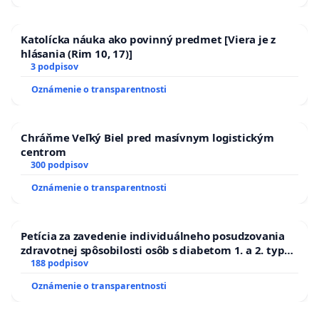
Katolícka náuka ako povinný predmet [Viera je z
hlásania (Rim 10, 17)]
3 podpisov
Oznámenie o transparentnosti
Chráňme Veľký Biel pred masívnym logistickým
centrom
300 podpisov
Oznámenie o transparentnosti
Petícia za zavedenie individuálneho posudzovania
zdravotnej spôsobilosti osôb s diabetom 1. a 2. typu
pri prijímaní do Policajného zboru SR
188 podpisov
Oznámenie o transparentnosti