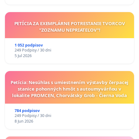
PETÍCIA ZA EXEMPLÁRNE POTRESTANIE TVORCOV
"ZOZNAMU NEPRIATEĽOV"!
1 052 podpisov
249 Podpisy / 30 dni
5 Jul 2026
Petícia: Nesúhlas s umiestnením výstavby čerpacej
stanice pohonných hmôt s autoumyvárňou v
lokalite PROMCEN, Chorvátsky Grob - Čierna Voda
784 podpisov
249 Podpisy / 30 dni
8 Jun 2026