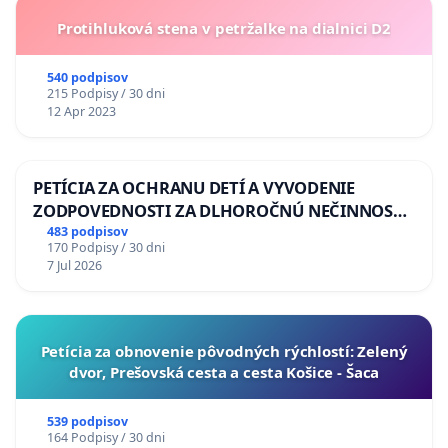
Protihluková stena v petržalke na dialnici D2
540 podpisov
215 Podpisy / 30 dni
12 Apr 2023
PETÍCIA ZA OCHRANU DETÍ A VYVODENIE
ZODPOVEDNOSTI ZA DLHOROČNÚ NEČINNOSŤ
A ZLYHANIE ŠTÁTU
483 podpisov
170 Podpisy / 30 dni
7 Jul 2026
​Petícia za obnovenie pôvodných rýchlostí: Zelený
dvor, Prešovská cesta a cesta Košice - Šaca
539 podpisov
164 Podpisy / 30 dni