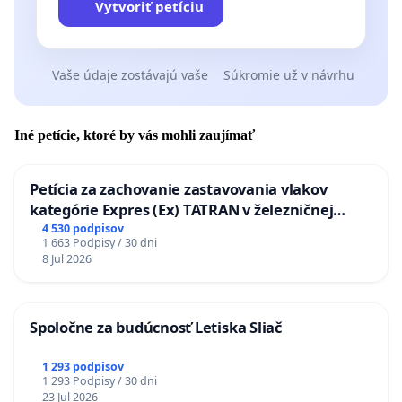
Vytvoriť petíciu
Vaše údaje zostávajú vaše
Súkromie už v návrhu
Iné petície, ktoré by vás mohli zaujímať
Petícia za zachovanie zastavovania vlakov
kategórie Expres (Ex) TATRAN v železničnej
stanici Púchov
4 530 podpisov
1 663 Podpisy / 30 dni
8 Jul 2026
Spoločne za budúcnosť Letiska Sliač
1 293 podpisov
1 293 Podpisy / 30 dni
23 Jul 2026