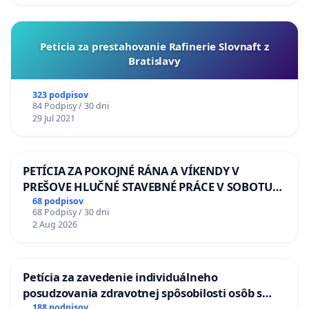
Peticia za prestahovanie Rafinerie Slovnaft z
Bratislavy
323 podpisov
84 Podpisy / 30 dni
29 Jul 2021
PETÍCIA ZA POKOJNÉ RÁNA A VÍKENDY V
PREŠOVE HLUČNÉ STAVEBNÉ PRÁCE V SOBOTU
LEN OD 9.00 DO 13.00 HOD., CEZ PRACOVNÝ
68 podpisov
68 Podpisy / 30 dni
TÝŽDEŇ CIEĽ 8.00 – 18.00 HOD. A PRAVIDELNÁ
2 Aug 2026
KONTROLA STAVBY C-AREA NA
ĎUMBIERSKEJ/MAGU
Petícia za zavedenie individuálneho
posudzovania zdravotnej spôsobilosti osôb s
diabetom 1. a 2. typu pri prijímaní do
188 podpisov