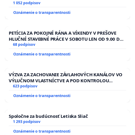
1 052 podpisov
Oznámenie o transparentnosti
PETÍCIA ZA POKOJNÉ RÁNA A VÍKENDY V PREŠOVE
HLUČNÉ STAVEBNÉ PRÁCE V SOBOTU LEN OD 9.00 DO
13.00 HOD., CEZ PRACOVNÝ TÝŽDEŇ CIEĽ 8.00 – 18.00
68 podpisov
HOD. A PRAVIDELNÁ KONTROLA STAVBY C-AREA NA
Oznámenie o transparentnosti
ĎUMBIERSKEJ/MAGU
VÝZVA ZA ZACHOVANIE ZÁVLAHOVÝCH KANÁLOV VO
VÝLUČNOM VLASTNÍCTVE A POD KONTROLOU
SLOVENSKEJ REPUBLIKY & žiadosť na riešenie
623 podpisov
zanedbaného stavu závlahových a odvodňovacích
Oznámenie o transparentnosti
kanálov na Slovensku
Spoločne za budúcnosť Letiska Sliač
1 293 podpisov
Oznámenie o transparentnosti