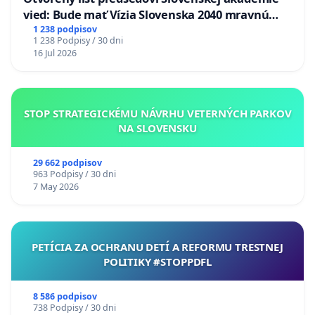
vied: Bude mať Vízia Slovenska 2040 mravnú
chrbticu?
1 238 podpisov
1 238 Podpisy / 30 dni
16 Jul 2026
STOP STRATEGICKÉMU NÁVRHU VETERNÝCH PARKOV
NA SLOVENSKU
29 662 podpisov
963 Podpisy / 30 dni
7 May 2026
PETÍCIA ZA OCHRANU DETÍ A REFORMU TRESTNEJ
POLITIKY #STOPPDFL
8 586 podpisov
738 Podpisy / 30 dni