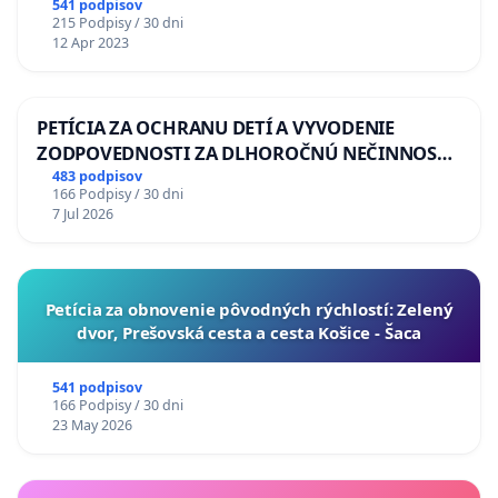
541 podpisov
215 Podpisy / 30 dni
12 Apr 2023
PETÍCIA ZA OCHRANU DETÍ A VYVODENIE
ZODPOVEDNOSTI ZA DLHOROČNÚ NEČINNOSŤ
A ZLYHANIE ŠTÁTU
483 podpisov
166 Podpisy / 30 dni
7 Jul 2026
​Petícia za obnovenie pôvodných rýchlostí: Zelený
dvor, Prešovská cesta a cesta Košice - Šaca
541 podpisov
166 Podpisy / 30 dni
23 May 2026