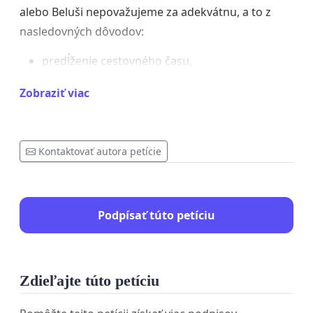
alebo Beluši nepovažujeme za adekvátnu, a to z
nasledovných dôvodov:
predĺženie cestovného času,
zvýšené riziko meškaní a zmeškania
Zobraziť viac
nadväzných spojov,
komplikácie pre zamestnancov pracujúcich na
zmeny,
zvýšené finančné náklady na dopravu.
Kontaktovať autora petície
Priamy spoj predstavuje pre mnohých jedinú reálnu
možnosť dochádzania do práce a jeho zrušenie
môže mať negatívny dopad na zamestnanosť a
Podpísať túto petíciu
každodenný život obyvateľov.
Žiadame preto:
Zdieľajte túto petíciu
zachovanie existujúceho priameho spoja,
alebo