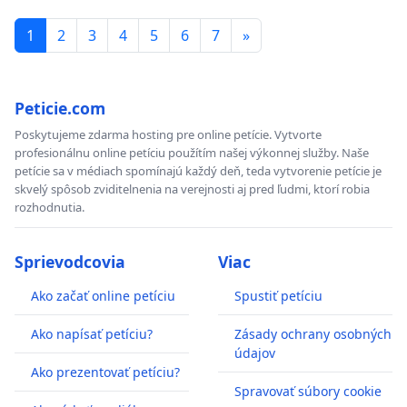
1
2
3
4
5
6
7
»
Peticie.com
Poskytujeme zdarma hosting pre online petície. Vytvorte
profesionálnu online petíciu použítím našej výkonnej služby. Naše
petície sa v médiach spomínajú každý deň, teda vytvorenie petície je
skvelý spôsob zviditelnenia na verejnosti aj pred ľudmi, ktorí robia
rozhodnutia.
Sprievodcovia
Viac
Ako začať online petíciu
Spustiť petíciu
Ako napísať petíciu?
Zásady ochrany osobných
údajov
Ako prezentovať petíciu?
Spravovať súbory cookie