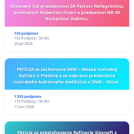
Otvorený list prezidentovi SR Petrovi Pellegrinimu,
premiérovi Robertovi Ficovi a predsedovi NR SR
Richardovi Rašimu.
133 podpisov
133 Podpisy / 30 dni
20 Jul 2026
PETÍCIA za zachovanie SNM – Múzea rusínskej
kultúry v Prešove a za nápravu prezentácie
rusínskeho kultúrneho dedičstva v SNM – Múzeu
ukrajinskej kultúry vo Svidníku
1 553 podpisov
119 Podpisy / 30 dni
11 Jun 2026
Peticia za prestahovanie Rafinerie Slovnaft z