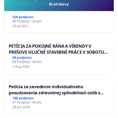
Bratislavy
329 podpisov
90 Podpisy / 30 dni
29 Jul 2021
PETÍCIA ZA POKOJNÉ RÁNA A VÍKENDY V
PREŠOVE HLUČNÉ STAVEBNÉ PRÁCE V SOBOTU
LEN OD 9.00 DO 13.00 HOD., CEZ PRACOVNÝ
68 podpisov
68 Podpisy / 30 dni
TÝŽDEŇ CIEĽ 8.00 – 18.00 HOD. A PRAVIDELNÁ
2 Aug 2026
KONTROLA STAVBY C-AREA NA
ĎUMBIERSKEJ/MAGU
Petícia za zavedenie individuálneho
posudzovania zdravotnej spôsobilosti osôb s
diabetom 1. a 2. typu pri prijímaní do
188 podpisov
67 Podpisy / 30 dni
Policajného zboru SR
28 Jun 2026