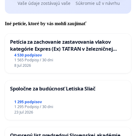
Vaše údaje zostávajú vaše
Súkromie už v návrhu
Iné petície, ktoré by vás mohli zaujímať
Petícia za zachovanie zastavovania vlakov
kategórie Expres (Ex) TATRAN v železničnej
stanici Púchov
4 530 podpisov
1 565 Podpisy / 30 dni
8 Jul 2026
Spoločne za budúcnosť Letiska Sliač
1 295 podpisov
1 295 Podpisy / 30 dni
23 Jul 2026
Otvorený list predsedovi Slovenskej akadémie