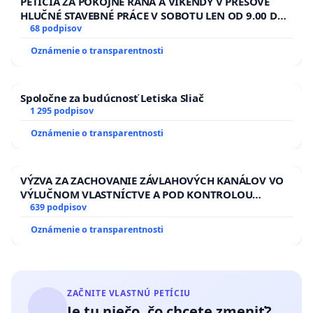
PETÍCIA ZA POKOJNÉ RÁNA A VÍKENDY V PREŠOVE
HLUČNÉ STAVEBNÉ PRÁCE V SOBOTU LEN OD 9.00 DO
13.00 HOD., CEZ PRACOVNÝ TÝŽDEŇ CIEĽ 8.00 – 18.00
68 podpisov
HOD. A PRAVIDELNÁ KONTROLA STAVBY C-AREA NA
Oznámenie o transparentnosti
ĎUMBIERSKEJ/MAGU
Spoločne za budúcnosť Letiska Sliač
1 295 podpisov
Oznámenie o transparentnosti
VÝZVA ZA ZACHOVANIE ZÁVLAHOVÝCH KANÁLOV VO
VÝLUČNOM VLASTNÍCTVE A POD KONTROLOU
SLOVENSKEJ REPUBLIKY & žiadosť na riešenie
639 podpisov
zanedbaného stavu závlahových a odvodňovacích
Oznámenie o transparentnosti
kanálov na Slovensku
ZAČNITE VLASTNÚ PETÍCIU
Je tu niečo, čo chcete zmeniť?