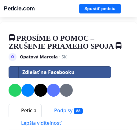
Peticie.com
Spustiť petíciu
🚍 PROSÍME O POMOC –
ZRUŠENIE PRIAMEHO SPOJA 🚍
Opatová Marcela
· SK
O
Zdieľať na Facebooku
Petícia
Podpisy
88
Lepšia viditeľnosť