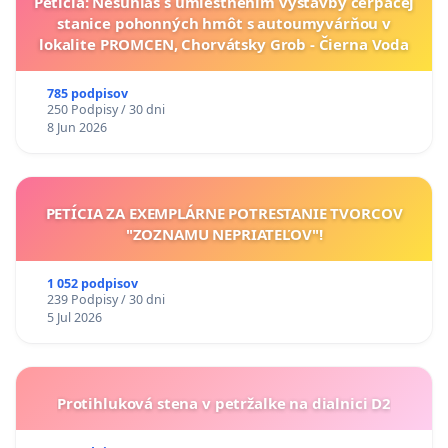
Petícia: Nesúhlas s umiestnením výstavby čerpacej
stanice pohonných hmôt s autoumyvárňou v
lokalite PROMCEN, Chorvátsky Grob - Čierna Voda
785 podpisov
250 Podpisy / 30 dni
8 Jun 2026
PETÍCIA ZA EXEMPLÁRNE POTRESTANIE TVORCOV
"ZOZNAMU NEPRIATEĽOV"!
1 052 podpisov
239 Podpisy / 30 dni
5 Jul 2026
Protihluková stena v petržalke na dialnici D2