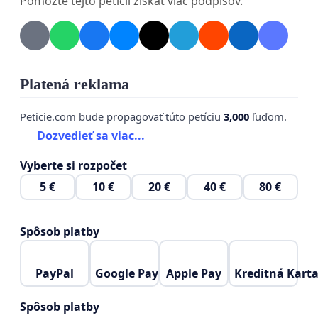
Pomôžte tejto petícii získať viac podpisov.
jeho adekvátne nahradenie bez nutnosti
prestupu.
V prípade potreby sme pripravení doložiť
konkrétne údaje o počte cestujúcich a dopadoch na
Platená reklama
obyvateľov.
Peticie.com bude propagovať túto petíciu
3,000
ľuďom.
V [miesto], dňa [dátum]
Dozvedieť sa viac...
Meno a priezvisko | Podpis | Adresa
Vyberte si rozpočet
5 €
10 €
20 €
40 €
80 €
Spôsob platby
PayPal
Google Pay
Apple Pay
Kreditná Kart
Spôsob platby