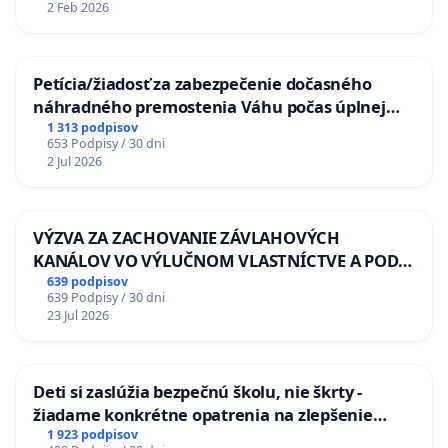
2 Feb 2026
Petícia/žiadosť za zabezpečenie dočasného
náhradného premostenia Váhu počas úplnej
uzávery Vážskeho mosta v Komárne
1 313 podpisov
653 Podpisy / 30 dni
2 Jul 2026
VÝZVA ZA ZACHOVANIE ZÁVLAHOVÝCH
KANÁLOV VO VÝLUČNOM VLASTNÍCTVE A POD
KONTROLOU SLOVENSKEJ REPUBLIKY & žiadosť
639 podpisov
639 Podpisy / 30 dni
na riešenie zanedbaného stavu závlahových a
23 Jul 2026
odvodňovacích kanálov na Slovensku
Deti si zaslúžia bezpečnú školu, nie škrty -
žiadame konkrétne opatrenia na zlepšenie
situácie v školstve
1 923 podpisov