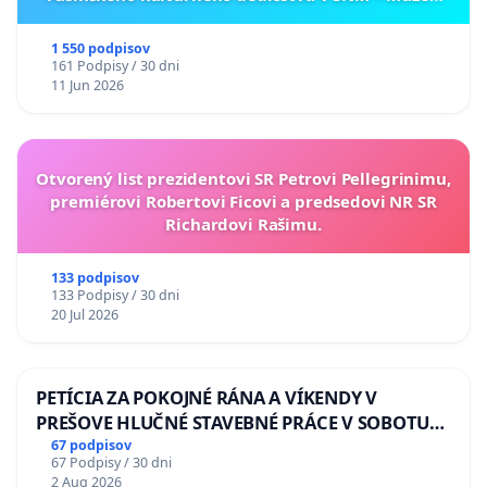
ukrajinskej kultúry vo Svidníku
1 550 podpisov
161 Podpisy / 30 dni
11 Jun 2026
Otvorený list prezidentovi SR Petrovi Pellegrinimu,
premiérovi Robertovi Ficovi a predsedovi NR SR
Richardovi Rašimu.
133 podpisov
133 Podpisy / 30 dni
20 Jul 2026
PETÍCIA ZA POKOJNÉ RÁNA A VÍKENDY V
PREŠOVE HLUČNÉ STAVEBNÉ PRÁCE V SOBOTU
LEN OD 9.00 DO 13.00 HOD., CEZ PRACOVNÝ
67 podpisov
67 Podpisy / 30 dni
TÝŽDEŇ CIEĽ 8.00 – 18.00 HOD. A PRAVIDELNÁ
2 Aug 2026