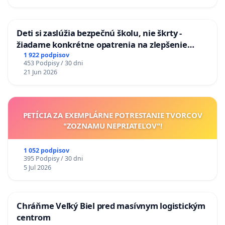
odvodňovacích kanálov na Slovensku
Deti si zaslúžia bezpečnú školu, nie škrty -
žiadame konkrétne opatrenia na zlepšenie
situácie v školstve
1 922 podpisov
453 Podpisy / 30 dni
21 Jun 2026
PETÍCIA ZA EXEMPLÁRNE POTRESTANIE TVORCOV
"ZOZNAMU NEPRIATEĽOV"!
1 052 podpisov
395 Podpisy / 30 dni
5 Jul 2026
Chráňme Veľký Biel pred masívnym logistickým
centrom