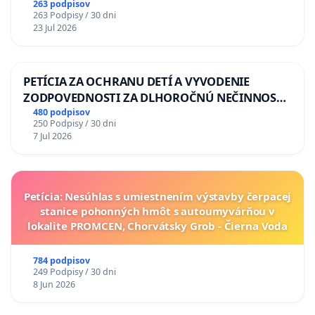
263 podpisov
263 Podpisy / 30 dni
23 Jul 2026
PETÍCIA ZA OCHRANU DETÍ A VYVODENIE
ZODPOVEDNOSTI ZA DLHOROČNÚ NEČINNOSŤ
A ZLYHANIE ŠTÁTU
480 podpisov
250 Podpisy / 30 dni
7 Jul 2026
Petícia: Nesúhlas s umiestnením výstavby čerpacej
stanice pohonných hmôt s autoumyvárňou v
lokalite PROMCEN, Chorvátsky Grob - Čierna Voda
784 podpisov
249 Podpisy / 30 dni
8 Jun 2026