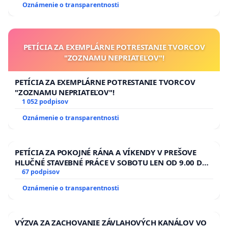
Oznámenie o transparentnosti
PETÍCIA ZA EXEMPLÁRNE POTRESTANIE TVORCOV
"ZOZNAMU NEPRIATEĽOV"!
PETÍCIA ZA EXEMPLÁRNE POTRESTANIE TVORCOV
"ZOZNAMU NEPRIATEĽOV"!
1 052 podpisov
Oznámenie o transparentnosti
PETÍCIA ZA POKOJNÉ RÁNA A VÍKENDY V PREŠOVE
HLUČNÉ STAVEBNÉ PRÁCE V SOBOTU LEN OD 9.00 DO
13.00 HOD., CEZ PRACOVNÝ TÝŽDEŇ CIEĽ 8.00 – 18.00
67 podpisov
HOD. A PRAVIDELNÁ KONTROLA STAVBY C-AREA NA
Oznámenie o transparentnosti
ĎUMBIERSKEJ/MAGU
VÝZVA ZA ZACHOVANIE ZÁVLAHOVÝCH KANÁLOV VO