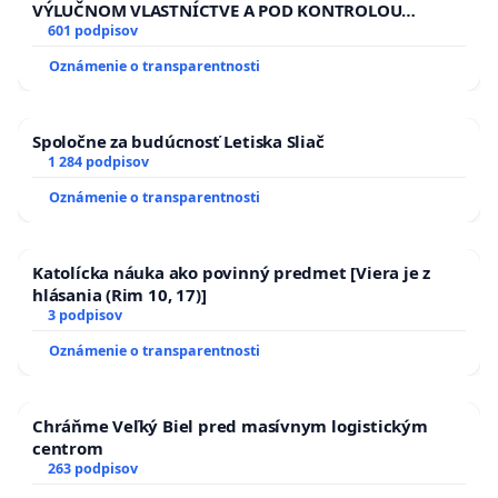
VÝLUČNOM VLASTNÍCTVE A POD KONTROLOU
SLOVENSKEJ REPUBLIKY & žiadosť na riešenie
601 podpisov
zanedbaného stavu závlahových a odvodňovacích
Oznámenie o transparentnosti
kanálov na Slovensku
Spoločne za budúcnosť Letiska Sliač
1 284 podpisov
Oznámenie o transparentnosti
Katolícka náuka ako povinný predmet [Viera je z
hlásania (Rim 10, 17)]
3 podpisov
Oznámenie o transparentnosti
Chráňme Veľký Biel pred masívnym logistickým
centrom
263 podpisov