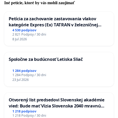
Iné petície, ktoré by vás mohli zaujímať
Petícia za zachovanie zastavovania vlakov
kategórie Expres (Ex) TATRAN v železničnej
stanici Púchov
4 530 podpisov
2 821 Podpisy / 30 dni
8 Jul 2026
Spoločne za budúcnosť Letiska Sliač
1 284 podpisov
1 284 Podpisy / 30 dni
23 Jul 2026
Otvorený list predsedovi Slovenskej akadémie
vied: Bude mať Vízia Slovenska 2040 mravnú
chrbticu?
1 218 podpisov
1 218 Podpisy / 30 dni