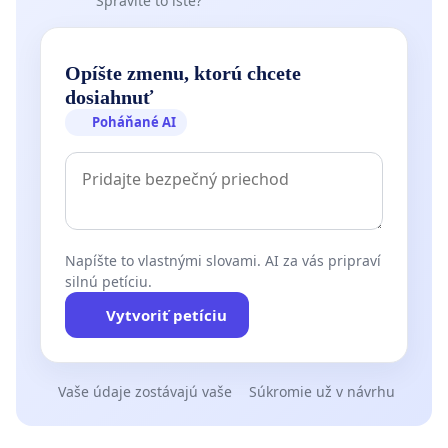
Spravíte to isté?
Opíšte zmenu, ktorú chcete
dosiahnuť
Poháňané AI
Napíšte to vlastnými slovami. AI za vás pripraví
silnú petíciu.
Vytvoriť petíciu
Vaše údaje zostávajú vaše
Súkromie už v návrhu