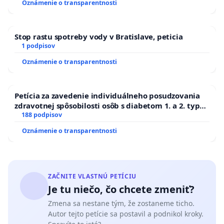
Oznámenie o transparentnosti
Stop rastu spotreby vody v Bratislave, peticia
1 podpisov
Oznámenie o transparentnosti
Petícia za zavedenie individuálneho posudzovania
zdravotnej spôsobilosti osôb s diabetom 1. a 2. typu
pri prijímaní do Policajného zboru SR
188 podpisov
Oznámenie o transparentnosti
ZAČNITE VLASTNÚ PETÍCIU
Je tu niečo, čo chcete zmeniť?
Zmena sa nestane tým, že zostaneme ticho.
Autor tejto petície sa postavil a podnikol kroky.