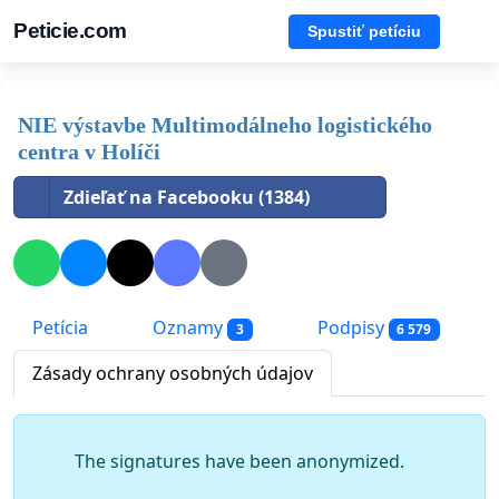
Peticie.com
Spustiť petíciu
NIE výstavbe Multimodálneho logistického
centra v Holíči
Zdieľať na Facebooku (1384)
Petícia
Oznamy
Podpisy
3
6 579
Zásady ochrany osobných údajov
The signatures have been anonymized.