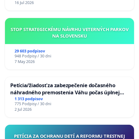
16 Jul 2026
STOP STRATEGICKÉMU NÁVRHU VETERNÝCH PARKOV
NA SLOVENSKU
29 603 podpisov
948 Podpisy / 30 dni
7 May 2026
Petícia/žiadosť za zabezpečenie dočasného
náhradného premostenia Váhu počas úplnej
uzávery Vážskeho mosta v Komárne
1 313 podpisov
775 Podpisy / 30 dni
2 Jul 2026
PETÍCIA ZA OCHRANU DETÍ A REFORMU TRESTNEJ