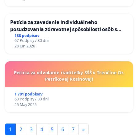
KONTROLA STAVBY C-AREA NA
ĎUMBIERSKEJ/MAGU
Petícia za zavedenie individuálneho
posudzovania zdravotnej spôsobilosti osôb s
diabetom 1. a 2. typu pri prijímaní do
188 podpisov
67 Podpisy / 30 dni
Policajného zboru SR
28 Jun 2026
Petícia za odvolanie riaditeľky SŠŠ v Trenčíne Dr.
Petríkovej Rosinovej!
1 701 podpisov
63 Podpisy / 30 dni
25 May 2025
1
2
3
4
5
6
7
»