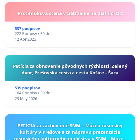
Protihluková stena v petržalke na dialnici D2
537 podpisov
222 Podpisy / 30 dni
12 Apr 2023
​Petícia za obnovenie pôvodných rýchlostí: Zelený
dvor, Prešovská cesta a cesta Košice - Šaca
539 podpisov
164 Podpisy / 30 dni
23 May 2026
PETÍCIA za zachovanie SNM – Múzea rusínskej
kultúry v Prešove a za nápravu prezentácie
rusínskeho kultúrneho dedičstva v SNM – Múzeu