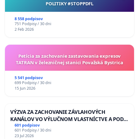
POLITIKY #STOPPDFL
8 558 podpisov
751 Podpisy / 30 dni
2 Feb 2026
Petícia za zachovanie zastavovania expresov
TATRAN v železničnej stanici Považská Bystrica
5 541 podpisov
699 Podpisy / 30 dni
15 Jun 2026
VÝZVA ZA ZACHOVANIE ZÁVLAHOVÝCH
KANÁLOV VO VÝLUČNOM VLASTNÍCTVE A POD
KONTROLOU SLOVENSKEJ REPUBLIKY & žiadosť
601 podpisov
601 Podpisy / 30 dni
na riešenie zanedbaného stavu závlahových a
23 Jul 2026