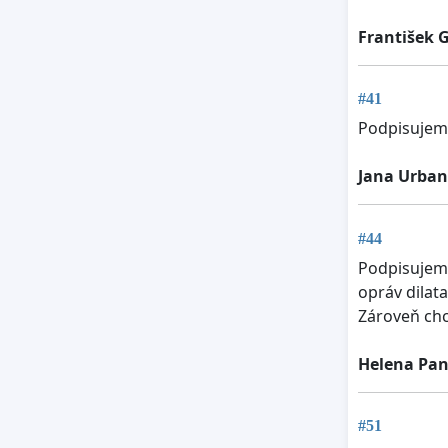
František 
#41
Podpisujem,
Jana Urba
#44
Podpisujem,
opráv dilat
Zároveň ch
Helena Pa
#51