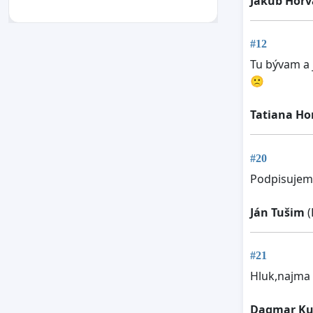
Jakub Horv
#12
Tu bývam a 
🙁
Tatiana Ho
#20
Podpisujem, 
Ján Tušim
(
#21
Hluk,najma 
Dagmar Ku