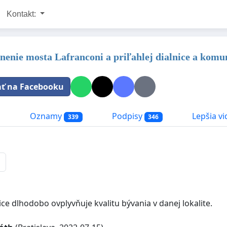
Kontakt:
nenie mosta Lafranconi a priľahlej dialnice a komuni
ať na Facebooku
a
Oznamy
Podpisy
Lepšia vi
339
346
ice dlhodobo ovplyvňuje kvalitu bývania v danej lokalite.