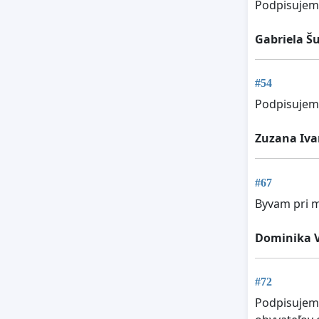
Podpisujem 
Gabriela Š
#54
Podpisujem, 
Zuzana Iv
#67
Byvam pri m
Dominika 
#72
Podpisujem,