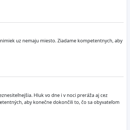
vynimiek uz nemaju miesto. Ziadame kompetentnych, aby
eznesiteľnejšia. Hluk vo dne i v noci preráža aj cez
etentných, aby konečne dokončili to, čo sa obyvateľom