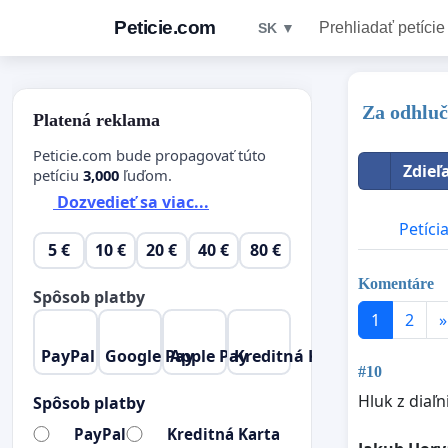
Peticie.com
Prehliadať petície
SK ▼
Za odhluč
Platená reklama
Peticie.com bude propagovať túto
Zdieľ
petíciu
3,000
ľuďom.
Dozvedieť sa viac...
Petíci
5 €
10 €
20 €
40 €
80 €
Komentáre
Spôsob platby
1
2
»
PayPal
Google Pay
Apple Pay
Kreditná Karta
#10
Hluk z diaľn
Spôsob platby
PayPal
Kreditná Karta