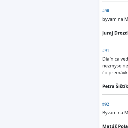
#90
byvam na Ma
Juraj Drozd
#91
Diaľnica ved
nezmyselne 
čo premávka
Petra Šiští
#92
Byvam na Ma
Matúš Pola