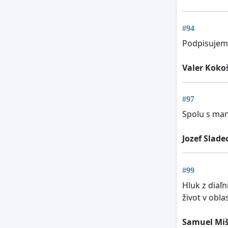
#94
Podpisujem
Valer Koko
#97
Spolu s ma
Jozef Slade
#99
Hluk z diaľ
život v obl
Samuel Miš