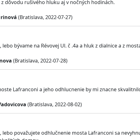
z dôvodu rušivého hluku aj v nočných hodinách.
urinová
(Bratislava, 2022-07-27)
lebo bývame na Révovej Ul. č .4a a hluk z dialnice a z mosta
anova
(Bratislava, 2022-07-28)
oste Lafranconi a jeho odhlucnenie by mi znacne skvalitnilo
Vadovicova
(Bratislava, 2022-08-02)
 lebo považujete odhlučnenie mosta Lafranconi sa nevyhnut