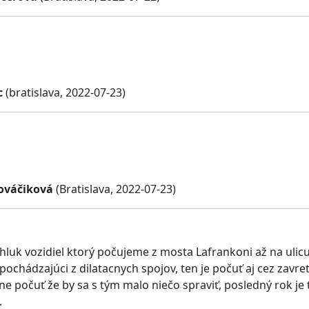
c
(bratislava, 2022-07-23)
ováčiková
(Bratislava, 2022-07-23)
 hluk vozidiel ktorý počujeme z mosta Lafrankoni až na ulic
 pochádzajúci z dilatacnych spojov, ten je počuť aj cez zav
zne počuť že by sa s tým malo niečo spraviť, posledný rok je
.