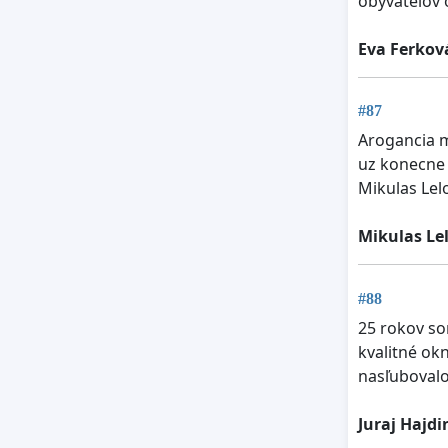
obyvateľov 
Eva Ferkov
#87
Arogancia m
uz konecne z
Mikulas Lel
Mikulas Le
#88
25 rokov som
kvalitné ok
nasľubovalo
Juraj Hajdi