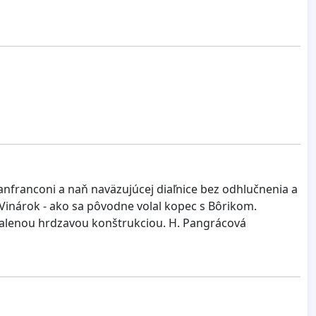
nfranconi a naň naväzujúcej diaľnice bez odhlučnenia a
i Vinárok - ako sa pôvodne volal kopec s Bôrikom.
alenou hrdzavou konštrukciou. H. Pangrácová