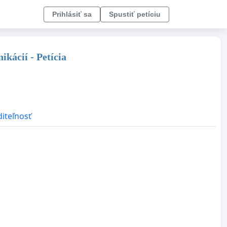
Prihlásiť sa
Spustiť petíciu
kácií - Petícia
diteľnosť