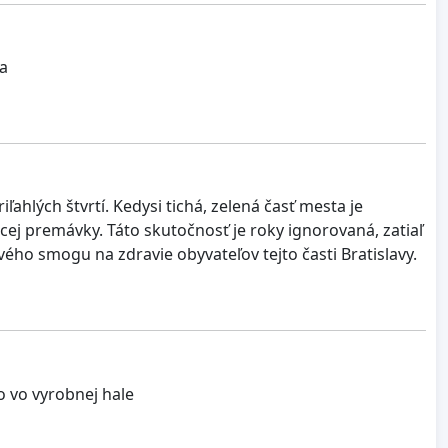
na
ahlých štvrtí. Kedysi tichá, zelená časť mesta je
j premávky. Táto skutočnosť je roky ignorovaná, zatiaľ
ého smogu na zdravie obyvateľov tejto časti Bratislavy.
o vo vyrobnej hale