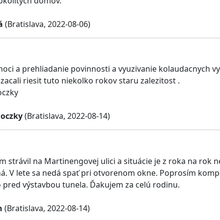
okolitých domov.
á
(Bratislava, 2022-08-06)
oci a prehliadanie povinnosti a vyuzivanie kolaudacnych 
acali riesit tuto niekolko rokov staru zalezitost .
oczky
loczky
(Bratislava, 2022-08-14)
 strávil na Martinengovej ulici a situácie je z roka na rok n
ná. V lete sa nedá spať pri otvorenom okne. Poprosím komp
 pred výstavbou tunela. Ďakujem za celú rodinu.
n
(Bratislava, 2022-08-14)