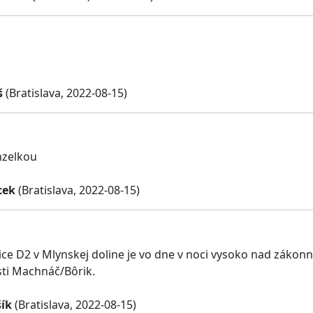
š
(Bratislava, 2022-08-15)
nzelkou
cek
(Bratislava, 2022-08-15)
nice D2 v Mlynskej doline je vo dne v noci vysoko nad záko
asti Machnáč/Bôrik.
ík
(Bratislava, 2022-08-15)