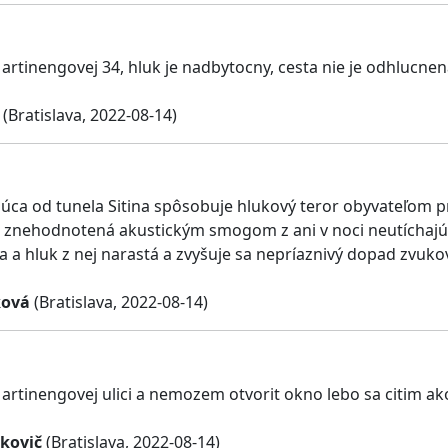
rtinengovej 34, hluk je nadbytocny, cesta nie je odhlucne
(Bratislava, 2022-08-14)
úca od tunela Sitina spôsobuje hlukový teror obyvateľom priľ
znehodnotená akustickým smogom z ani v noci neutíchajúce
 a hluk z nej narastá a zvyšuje sa nepríaznivý dopad zvukov
ková
(Bratislava, 2022-08-14)
rtinengovej ulici a nemozem otvorit okno lebo sa citim ak
kovič
(Bratislava, 2022-08-14)