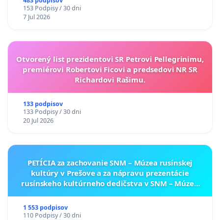
A ZLYHANIE ŠTÁTU
483 podpisov
153 Podpisy / 30 dni
7 Jul 2026
Otvorený list prezidentovi SR Petrovi Pellegrinimu,
premiérovi Robertovi Ficovi a predsedovi NR SR
Richardovi Rašimu.
133 podpisov
133 Podpisy / 30 dni
20 Jul 2026
PETÍCIA za zachovanie SNM – Múzea rusínskej
kultúry v Prešove a za nápravu prezentácie
rusínskeho kultúrneho dedičstva v SNM – Múzeu
ukrajinskej kultúry vo Svidníku
1 553 podpisov
110 Podpisy / 30 dni