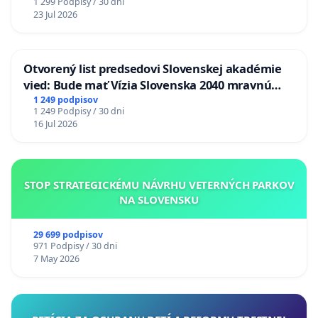
1 299 Podpisy / 30 dni
23 Jul 2026
Otvorený list predsedovi Slovenskej akadémie
vied: Bude mať Vízia Slovenska 2040 mravnú
chrbticu?
1 249 podpisov
1 249 Podpisy / 30 dni
16 Jul 2026
STOP STRATEGICKÉMU NÁVRHU VETERNÝCH PARKOV
NA SLOVENSKU
29 699 podpisov
971 Podpisy / 30 dni
7 May 2026