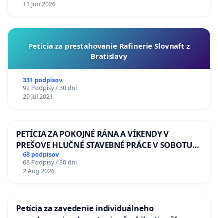
11 Jun 2026
Peticia za prestahovanie Rafinerie Slovnaft z
Bratislavy
331 podpisov
92 Podpisy / 30 dni
29 Jul 2021
PETÍCIA ZA POKOJNÉ RÁNA A VÍKENDY V
PREŠOVE HLUČNÉ STAVEBNÉ PRÁCE V SOBOTU
LEN OD 9.00 DO 13.00 HOD., CEZ PRACOVNÝ
68 podpisov
68 Podpisy / 30 dni
TÝŽDEŇ CIEĽ 8.00 – 18.00 HOD. A PRAVIDELNÁ
2 Aug 2026
KONTROLA STAVBY C-AREA NA
ĎUMBIERSKEJ/MAGU
Petícia za zavedenie individuálneho