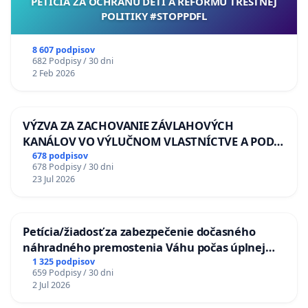
PETÍCIA ZA OCHRANU DETÍ A REFORMU TRESTNEJ
POLITIKY #STOPPDFL
8 607 podpisov
682 Podpisy / 30 dni
2 Feb 2026
VÝZVA ZA ZACHOVANIE ZÁVLAHOVÝCH
KANÁLOV VO VÝLUČNOM VLASTNÍCTVE A POD
KONTROLOU SLOVENSKEJ REPUBLIKY & žiadosť
678 podpisov
678 Podpisy / 30 dni
na riešenie zanedbaného stavu závlahových a
23 Jul 2026
odvodňovacích kanálov na Slovensku
Petícia/žiadosť za zabezpečenie dočasného
náhradného premostenia Váhu počas úplnej
uzávery Vážskeho mosta v Komárne
1 325 podpisov
659 Podpisy / 30 dni
2 Jul 2026