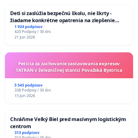
Deti si zaslúžia bezpečnú školu, nie škrty -
žiadame konkrétne opatrenia na zlepšenie
situácie v školstve
1 924 podpisov
420 Podpisy / 30 dni
21 Jun 2026
Petícia za zachovanie zastavovania expresov
TATRAN v železničnej stanici Považská Bystrica
5 543 podpisov
338 Podpisy / 30 dni
15 Jun 2026
Chráňme Veľký Biel pred masívnym logistickým
centrom
313 podpisov
313 Podpisy / 30 dni