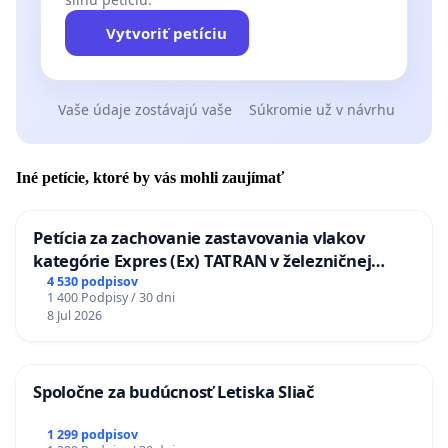
Vytvoriť petíciu
Vaše údaje zostávajú vaše
Súkromie už v návrhu
Iné petície, ktoré by vás mohli zaujímať
Petícia za zachovanie zastavovania vlakov
kategórie Expres (Ex) TATRAN v železničnej
stanici Púchov
4 530 podpisov
1 400 Podpisy / 30 dni
8 Jul 2026
Spoločne za budúcnosť Letiska Sliač
1 299 podpisov