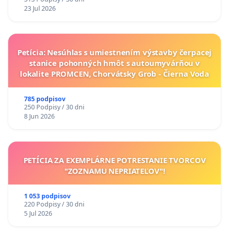
23 Jul 2026
Petícia: Nesúhlas s umiestnením výstavby čerpacej
stanice pohonných hmôt s autoumyvárňou v
lokalite PROMCEN, Chorvátsky Grob - Čierna Voda
785 podpisov
250 Podpisy / 30 dni
8 Jun 2026
PETÍCIA ZA EXEMPLÁRNE POTRESTANIE TVORCOV
"ZOZNAMU NEPRIATEĽOV"!
1 053 podpisov
220 Podpisy / 30 dni
5 Jul 2026