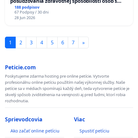
posudzovania zdravotnej spôsobilosti osôb s
diabetom 1. a 2. typu pri prijímaní do
188 podpisov
67 Podpisy / 30 dni
Policajného zboru SR
28 Jun 2026
1
2
3
4
5
6
7
»
Peticie.com
Poskytujeme zdarma hosting pre online petície. Vytvorte
profesionálnu online petíciu použítím našej výkonnej služby. Naše
petície sa v médiach spomínajú každý deň, teda vytvorenie petície je
skvelý spôsob zviditelnenia na verejnosti aj pred ľudmi, ktorí robia
rozhodnutia.
Sprievodcovia
Viac
Ako začať online petíciu
Spustiť petíciu