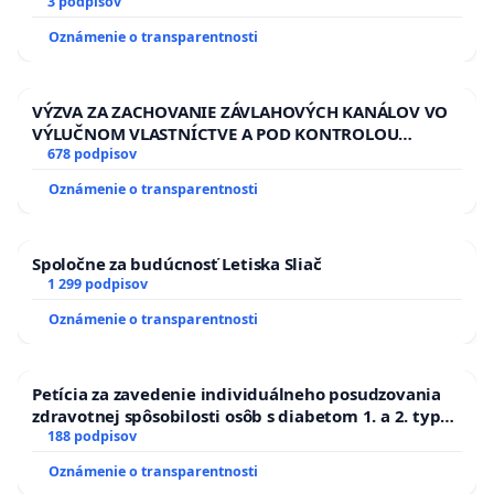
3 podpisov
Oznámenie o transparentnosti
VÝZVA ZA ZACHOVANIE ZÁVLAHOVÝCH KANÁLOV VO
VÝLUČNOM VLASTNÍCTVE A POD KONTROLOU
SLOVENSKEJ REPUBLIKY & žiadosť na riešenie
678 podpisov
zanedbaného stavu závlahových a odvodňovacích
Oznámenie o transparentnosti
kanálov na Slovensku
Spoločne za budúcnosť Letiska Sliač
1 299 podpisov
Oznámenie o transparentnosti
Petícia za zavedenie individuálneho posudzovania
zdravotnej spôsobilosti osôb s diabetom 1. a 2. typu
pri prijímaní do Policajného zboru SR
188 podpisov
Oznámenie o transparentnosti