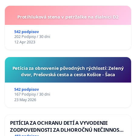
Protihluková stena v petržalke na dialnici D2
542 podpisov
202 Podpisy / 30 dni
12 Apr 2023
​Petícia za obnovenie pôvodných rýchlostí: Zelený
dvor, Prešovská cesta a cesta Košice - Šaca
542 podpisov
167 Podpisy / 30 dni
23 May 2026
PETÍCIA ZA OCHRANU DETÍ A VYVODENIE
ZODPOVEDNOSTI ZA DLHOROČNÚ NEČINNOSŤ