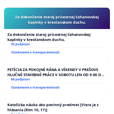
Za dokončenie starej prícestnej ťahanovskej
kaplnky v kresťanskom duchu.
Za dokončenie starej prícestnej ťahanovskej
kaplnky v kresťanskom duchu.
35 podpisov
Oznámenie o transparentnosti
PETÍCIA ZA POKOJNÉ RÁNA A VÍKENDY V PREŠOVE
HLUČNÉ STAVEBNÉ PRÁCE V SOBOTU LEN OD 9.00 DO
13.00 HOD., CEZ PRACOVNÝ TÝŽDEŇ CIEĽ 8.00 – 18.00
68 podpisov
HOD. A PRAVIDELNÁ KONTROLA STAVBY C-AREA NA
Oznámenie o transparentnosti
ĎUMBIERSKEJ/MAGU
Katolícka náuka ako povinný predmet [Viera je z
hlásania (Rim 10, 17)]