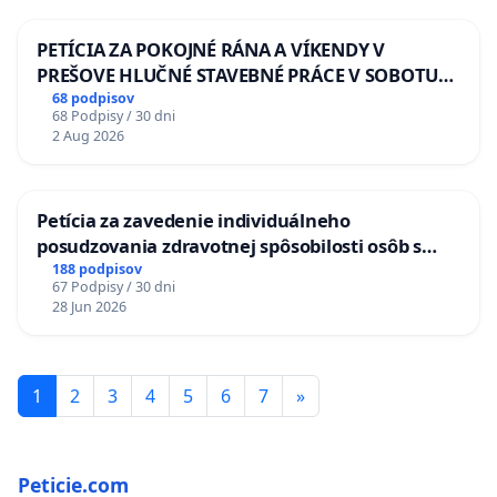
PETÍCIA ZA POKOJNÉ RÁNA A VÍKENDY V
PREŠOVE HLUČNÉ STAVEBNÉ PRÁCE V SOBOTU
LEN OD 9.00 DO 13.00 HOD., CEZ PRACOVNÝ
68 podpisov
68 Podpisy / 30 dni
TÝŽDEŇ CIEĽ 8.00 – 18.00 HOD. A PRAVIDELNÁ
2 Aug 2026
KONTROLA STAVBY C-AREA NA
ĎUMBIERSKEJ/MAGU
Petícia za zavedenie individuálneho
posudzovania zdravotnej spôsobilosti osôb s
diabetom 1. a 2. typu pri prijímaní do
188 podpisov
67 Podpisy / 30 dni
Policajného zboru SR
28 Jun 2026
1
2
3
4
5
6
7
»
Peticie.com