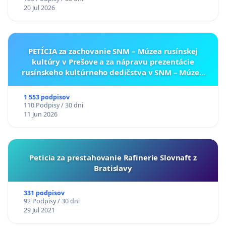
20 Jul 2026
PETÍCIA za zachovanie SNM – Múzea rusínskej
kultúry v Prešove a za nápravu prezentácie
rusínskeho kultúrneho dedičstva v SNM – Múzeu
ukrajinskej kultúry vo Svidníku
1 553 podpisov
110 Podpisy / 30 dni
11 Jun 2026
Peticia za prestahovanie Rafinerie Slovnaft z
Bratislavy
331 podpisov
92 Podpisy / 30 dni
29 Jul 2021