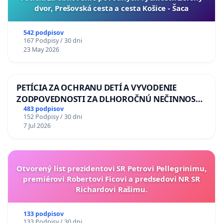
dvor, Prešovská cesta a cesta Košice - Šaca
542 podpisov
167 Podpisy / 30 dni
23 May 2026
PETÍCIA ZA OCHRANU DETÍ A VYVODENIE
ZODPOVEDNOSTI ZA DLHOROČNÚ NEČINNOSŤ
A ZLYHANIE ŠTÁTU
483 podpisov
152 Podpisy / 30 dni
7 Jul 2026
Otvorený list prezidentovi SR Petrovi Pellegrinimu,
premiérovi Robertovi Ficovi a predsedovi NR SR
Richardovi Rašimu.
133 podpisov
133 Podpisy / 30 dni