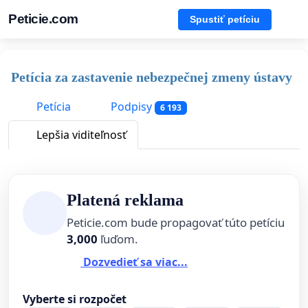
Peticie.com
Spustiť petíciu
Petícia za zastavenie nebezpečnej zmeny ústavy
Petícia
Podpisy
6 193
Lepšia viditeľnosť
Platená reklama
Peticie.com bude propagovať túto petíciu
3,000
ľuďom.
Dozvedieť sa viac...
Vyberte si rozpočet