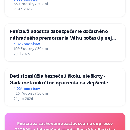
680 Podpisy / 30 dni
2 Feb 2026
Petícia/žiadosť za zabezpečenie dočasného
náhradného premostenia Váhu počas úplnej
uzávery Vážskeho mosta v Komárne
1 326 podpisov
659 Podpisy / 30 dni
2 Jul 2026
Deti si zaslúžia bezpečnú školu, nie škrty -
žiadame konkrétne opatrenia na zlepšenie
situácie v školstve
1 924 podpisov
420 Podpisy / 30 dni
21 Jun 2026
Petícia za zachovanie zastavovania expresov
TATRAN v železničnej stanici Považská Bystrica