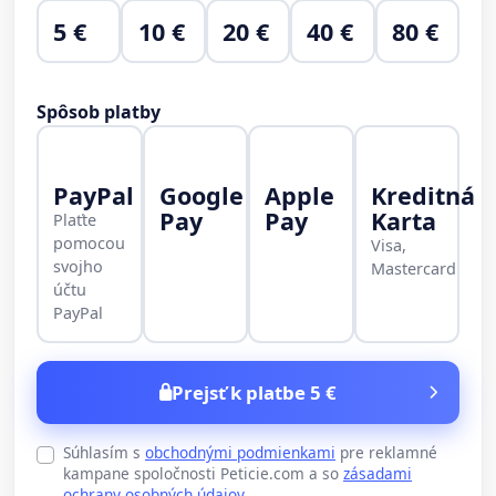
5 €
10 €
20 €
40 €
80 €
Spôsob platby
PayPal
Google
Apple
Kreditná
Pay
Pay
Karta
Plaťte
pomocou
Visa,
svojho
Mastercard
účtu
PayPal
Prejsť k platbe 5 €
Súhlasím s
obchodnými podmienkami
pre reklamné
kampane spoločnosti Peticie.com a so
zásadami
ochrany osobných údajov
.