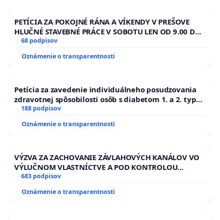
PETÍCIA ZA POKOJNÉ RÁNA A VÍKENDY V PREŠOVE
HLUČNÉ STAVEBNÉ PRÁCE V SOBOTU LEN OD 9.00 DO
13.00 HOD., CEZ PRACOVNÝ TÝŽDEŇ CIEĽ 8.00 – 18.00
68 podpisov
HOD. A PRAVIDELNÁ KONTROLA STAVBY C-AREA NA
Oznámenie o transparentnosti
ĎUMBIERSKEJ/MAGU
Petícia za zavedenie individuálneho posudzovania
zdravotnej spôsobilosti osôb s diabetom 1. a 2. typu
pri prijímaní do Policajného zboru SR
188 podpisov
Oznámenie o transparentnosti
VÝZVA ZA ZACHOVANIE ZÁVLAHOVÝCH KANÁLOV VO
VÝLUČNOM VLASTNÍCTVE A POD KONTROLOU
SLOVENSKEJ REPUBLIKY & žiadosť na riešenie
683 podpisov
zanedbaného stavu závlahových a odvodňovacích
Oznámenie o transparentnosti
kanálov na Slovensku