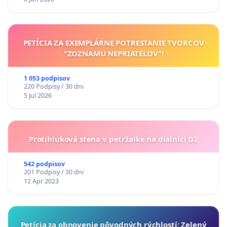
PETÍCIA ZA EXEMPLÁRNE POTRESTANIE TVORCOV
"ZOZNAMU NEPRIATEĽOV"!
1 053 podpisov
220 Podpisy / 30 dni
5 Jul 2026
Protihluková stena v petržalke na dialnici D2
542 podpisov
201 Podpisy / 30 dni
12 Apr 2023
​Petícia za obnovenie pôvodných rýchlostí: Zelený