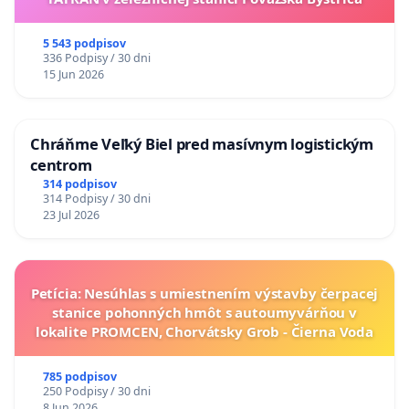
5 543 podpisov
336 Podpisy / 30 dni
15 Jun 2026
Chráňme Veľký Biel pred masívnym logistickým
centrom
314 podpisov
314 Podpisy / 30 dni
23 Jul 2026
Petícia: Nesúhlas s umiestnením výstavby čerpacej
stanice pohonných hmôt s autoumyvárňou v
lokalite PROMCEN, Chorvátsky Grob - Čierna Voda
785 podpisov
250 Podpisy / 30 dni
8 Jun 2026