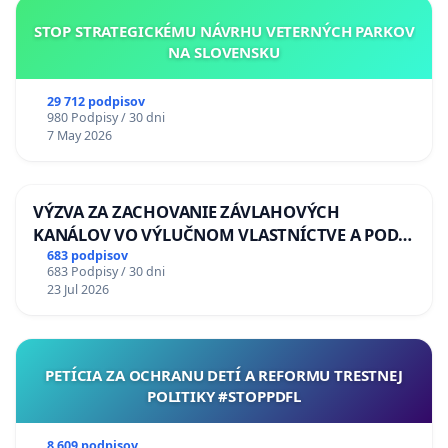
STOP STRATEGICKÉMU NÁVRHU VETERNÝCH PARKOV
NA SLOVENSKU
29 712 podpisov
980 Podpisy / 30 dni
7 May 2026
VÝZVA ZA ZACHOVANIE ZÁVLAHOVÝCH
KANÁLOV VO VÝLUČNOM VLASTNÍCTVE A POD
KONTROLOU SLOVENSKEJ REPUBLIKY & žiadosť
683 podpisov
683 Podpisy / 30 dni
na riešenie zanedbaného stavu závlahových a
23 Jul 2026
odvodňovacích kanálov na Slovensku
PETÍCIA ZA OCHRANU DETÍ A REFORMU TRESTNEJ
POLITIKY #STOPPDFL
8 609 podpisov