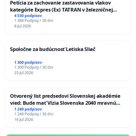
Petícia za zachovanie zastavovania vlakov
kategórie Expres (Ex) TATRAN v železničnej
stanici Púchov
4 530 podpisov
1 388 Podpisy / 30 dni
8 Jul 2026
Spoločne za budúcnosť Letiska Sliač
1 300 podpisov
1 300 Podpisy / 30 dni
23 Jul 2026
Otvorený list predsedovi Slovenskej akadémie
vied: Bude mať Vízia Slovenska 2040 mravnú
chrbticu?
1 249 podpisov
1 249 Podpisy / 30 dni
16 Jul 2026