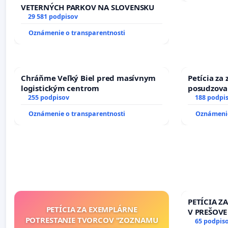
VETERNÝCH PARKOV NA SLOVENSKU
29 581 podpisov
Oznámenie o transparentnosti
Chráňme Veľký Biel pred masívnym
Petícia za
logistickým centrom
posudzovan
255 podpisov
osôb s dia
188 podpi
prijímaní 
Oznámenie o transparentnosti
Oznámenie
PETÍCIA Z
PETÍCIA ZA EXEMPLÁRNE
V PREŠOVE
POTRESTANIE TVORCOV "ZOZNAMU
V SOBOTU 
65 podpis