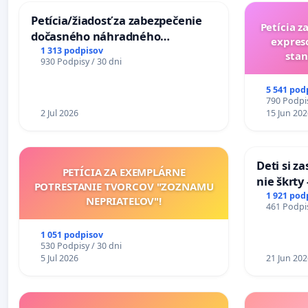
Petícia/žiadosť za zabezpečenie
Petícia z
dočasného náhradného
expres
premostenia Váhu počas úplnej
1 313 podpisov
stan
930 Podpisy / 30 dni
uzávery Vážskeho mosta v
Komárne
5 541 pod
790 Podpis
2 Jul 2026
15 Jun 202
Deti si z
PETÍCIA ZA EXEMPLÁRNE
nie škrty
POTRESTANIE TVORCOV "ZOZNAMU
opatrenia
1 921 pod
NEPRIATEĽOV"!
461 Podpis
školstve
1 051 podpisov
530 Podpisy / 30 dni
5 Jul 2026
21 Jun 202