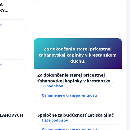
 A
KY
i
Za dokončenie starej prícestnej
ťahanovskej kaplnky v kresťanskom
duchu.
i
Za dokončenie starej prícestnej
ťahanovskej kaplnky v kresťanskom
duchu.
35 podpisov
Oznámenie o transparentnosti
VLAHOVÝCH
Spoločne za budúcnosť Letiska Sliač
1 269 podpisov
TROLOU
Oznámenie o transparentnosti