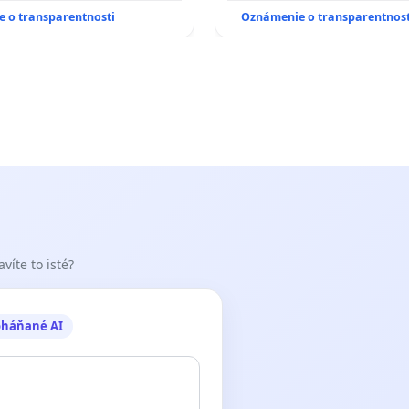
 PRACOVNÝ TÝŽDEŇ CIEĽ
SLOVENSKEJ REPUBLIKY & ž
 o transparentnosti
Oznámenie o transparentnost
00 HOD. A PRAVIDELNÁ
riešenie zanedbaného sta
STAVBY C-AREA NA
závlahových a odvodňovac
KEJ/MAGU
kanálov na Slovensku
víte to isté?
oháňané AI