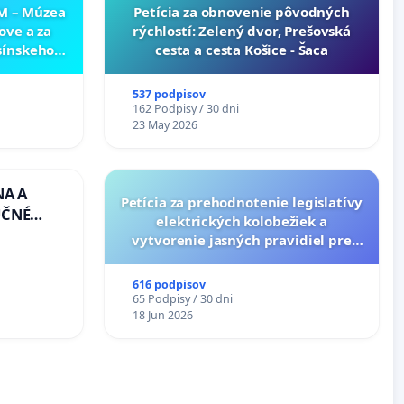
NM – Múzea
​Petícia za obnovenie pôvodných
ove a za
rýchlostí: Zelený dvor, Prešovská
sínskeho
cesta a cesta Košice - Šaca
v SNM –
túry vo
537 podpisov
162 Podpisy / 30 dni
23 May 2026
NA A
Petícia za prehodnotenie legislatívy
UČNÉ
elektrických kolobežiek a
OTU LEN
vytvorenie jasných pravidiel pre
CEZ
dospelých používateľov
.00 –
616 podpisov
Á
65 Podpisy / 30 dni
EA NA
18 Jun 2026