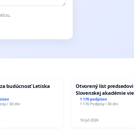
tíciu.
za budúcnosť Letiska
Otvorený list predsedovi
Slovenskej akadémie vie
mať Vízia Slovenska 20
pisov
1 176 podpisov
isy / 30 dni
1 176 Podpisy / 30 dni
chrbticu?
6
16 Jul 2026