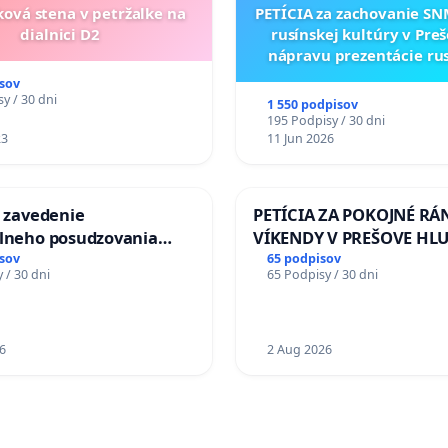
ková stena v petržalke na
PETÍCIA za zachovanie S
dialnici D2
rusínskej kultúry v Preš
nápravu prezentácie ru
kultúrneho dedičstva 
sov
Múzeu ukrajinskej kul
y / 30 dni
1 550 podpisov
Svidníku
195 Podpisy / 30 dni
23
11 Jun 2026
a zavedenie
PETÍCIA ZA POKOJNÉ RÁ
álneho posudzovania
VÍKENDY V PREŠOVE HL
j spôsobilosti osôb s
STAVEBNÉ PRÁCE V SOB
sov
65 podpisov
 / 30 dni
65 Podpisy / 30 dni
1. a 2. typu pri prijímaní
OD 9.00 DO 13.00 HOD., 
jného zboru SR
PRACOVNÝ TÝŽDEŇ CIEĽ 8
18.00 HOD. A PRAVIDELN
6
KONTROLA STAVBY C-AR
2 Aug 2026
ĎUMBIERSKEJ/MAGU