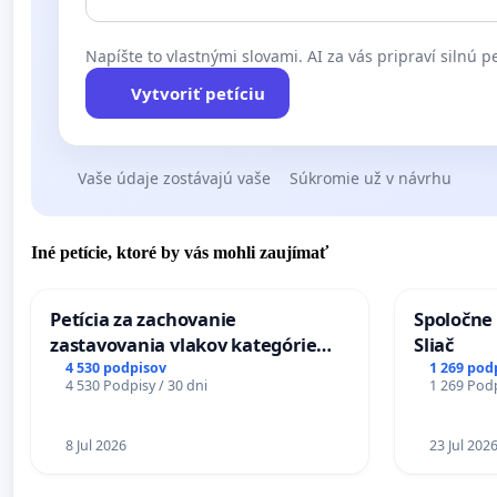
Napíšte to vlastnými slovami. AI za vás pripraví silnú pe
Vytvoriť petíciu
Vaše údaje zostávajú vaše
Súkromie už v návrhu
Iné petície, ktoré by vás mohli zaujímať
Petícia za zachovanie
Spoločne 
zastavovania vlakov kategórie
Sliač
Expres (Ex) TATRAN v železničnej
4 530 podpisov
1 269 pod
4 530 Podpisy / 30 dni
1 269 Podp
stanici Púchov
8 Jul 2026
23 Jul 202