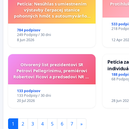
Petícia: Nesúhlas s umiestnením
Protihlu
výstavby čerpacej stanice
pohonných hmôt s autoumyvárňou
v lokalite PROMCEN, Chorvátsky
533 podpi
Grob - Čierna Voda
218 Podpis
784 podpisov
249 Podpisy / 30 dni
8 Jun 2026
12 Apr 20
Petícia z
Otvorený list prezidentovi SR
individu
Petrovi Pellegrinimu, premiérovi
zdravotne
188 podpi
Robertovi Ficovi a predsedovi NR SR
68 Podpisy
diabetom 
Richardovi Rašimu.
do Polica
133 podpisov
133 Podpisy / 30 dni
20 Jul 2026
28 Jun 202
1
2
3
4
5
6
7
»