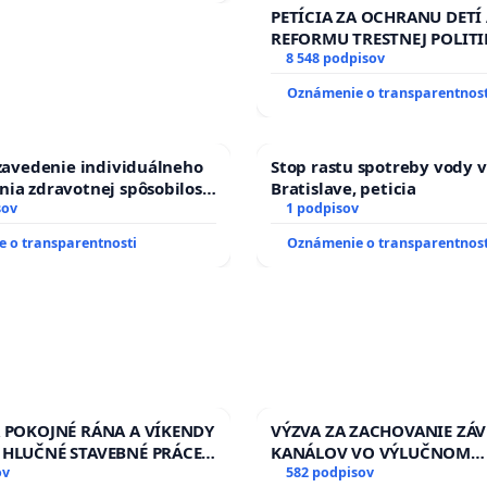
PETÍCIA ZA OCHRANU DETÍ
REFORMU TRESTNEJ POLITI
#STOPPDFL
8 548 podpisov
Oznámenie o transparentnost
 zavedenie individuálneho
Stop rastu spotreby vody v
ia zdravotnej spôsobilosti
Bratislave, peticia
betom 1. a 2. typu pri
sov
1 podpisov
do Policajného zboru SR
 o transparentnosti
Oznámenie o transparentnost
A POKOJNÉ RÁNA A VÍKENDY
VÝZVA ZA ZACHOVANIE ZÁ
 HLUČNÉ STAVEBNÉ PRÁCE
KANÁLOV VO VÝLUČNOM
LEN OD 9.00 DO 13.00
ov
VLASTNÍCTVE A POD KON
582 podpisov