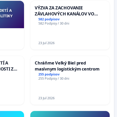
VÝZVA ZA ZACHOVANIE
DETÍ A
ZÁVLAHOVÝCH KANÁLOV VO
LITIKY
VÝLUČNOM VLASTNÍCTVE A POD
582 podpisov
582 Podpisy / 30 dni
KONTROLOU SLOVENSKEJ
REPUBLIKY & žiadosť na riešenie
zanedbaného stavu závlahových
a odvodňovacích kanálov na
23 Jul 2026
Slovensku
TÍ A
Chráňme Veľký Biel pred
OSTI ZA
masívnym logistickým centrom
 A
255 podpisov
255 Podpisy / 30 dni
23 Jul 2026