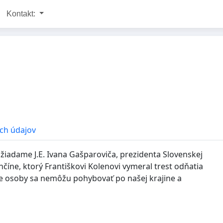
Kontakt:
ch údajov
žiadame J.E. Ivana Gašparoviča, prezidenta Slovenskej
číne, ktorý Františkovi Kolenovi vymeral trest odňatia
ne osoby sa nemôžu pohybovať po našej krajine a