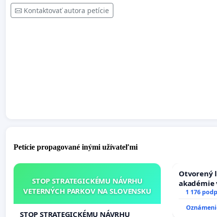
Kontaktovať autora petície
Petície propagované inými užívateľmi
Otvorený l
STOP STRATEGICKÉMU NÁVRHU
akadémie v
VETERNÝCH PARKOV NA SLOVENSKU
Slovenska
1 176 podp
Oznámenie
STOP STRATEGICKÉMU NÁVRHU