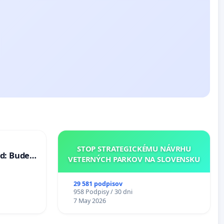
STOP STRATEGICKÉMU NÁVRHU
d: Bude
VETERNÝCH PARKOV NA SLOVENSKU
40 mravnú
29 581 podpisov
958 Podpisy / 30 dni
7 May 2026