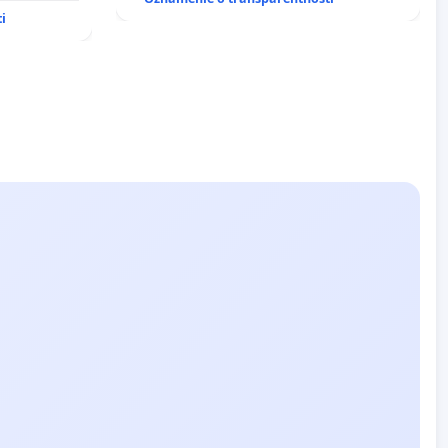
iadosť na
i
vu
ích