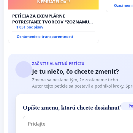
NEPRIATEĽOV"!
HOD., CEZ
Oznámenie
8.00 – 18.
KONTROLA 
PETÍCIA ZA EXEMPLÁRNE
ĎUMBIERS
POTRESTANIE TVORCOV "ZOZNAMU
NEPRIATEĽOV"!
1 051 podpisov
Oznámenie o transparentnosti
ZAČNITE VLASTNÚ PETÍCIU
Je tu niečo, čo chcete zmeniť?
Zmena sa nestane tým, že zostaneme ticho.
Autor tejto petície sa postavil a podnikol kroky. Spra
P
Opíšte zmenu, ktorú chcete dosiahnuť