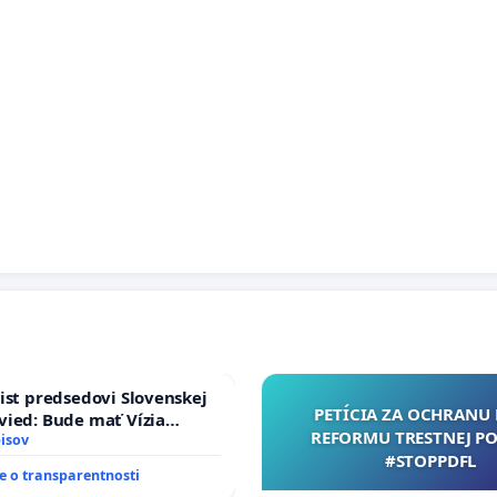
ist predsedovi Slovenskej
PETÍCIA ZA OCHRANU 
ied: Bude mať Vízia
REFORMU TRESTNEJ PO
 2040 mravnú chrbticu?
isov
#STOPPDFL
 o transparentnosti