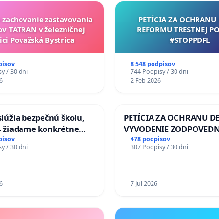
a zachovanie zastavovania
PETÍCIA ZA OCHRANU 
ov TATRAN v železničnej
REFORMU TRESTNEJ PO
ici Považská Bystrica
#STOPPDFL
pisov
8 548 podpisov
y / 30 dni
744 Podpisy / 30 dni
6
2 Feb 2026
aslúžia bezpečnú školu,
PETÍCIA ZA OCHRANU DE
 - žiadame konkrétne
VYVODENIE ZODPOVEDN
 na zlepšenie situácie v
DLHOROČNÚ NEČINNOSŤ
pisov
478 podpisov
y / 30 dni
307 Podpisy / 30 dni
ZLYHANIE ŠTÁTU
6
7 Jul 2026