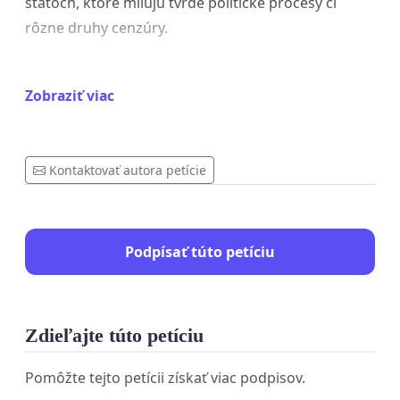
štátoch, ktoré milujú tvrdé politické procesy či
rôzne druhy cenzúry.
Zobraziť viac
P. S. Vaše osobné údaje nie sú nutné, nebudú sa
nikam posielať. Pokojne môžete podpísať
anonymne. Petícia nezbiera žiadne peniaze a nemá
Kontaktovať autora petície
v pláne nútiť niekoho, napríklad vládu SR, k
nejakým krokom. Ide čisto o prieskum.
Podpísať túto petíciu
Zdieľajte túto petíciu
Pomôžte tejto petícii získať viac podpisov.