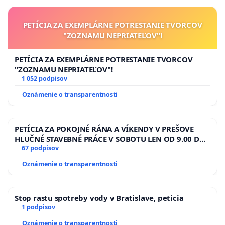
PETÍCIA ZA EXEMPLÁRNE POTRESTANIE TVORCOV
"ZOZNAMU NEPRIATEĽOV"!
PETÍCIA ZA EXEMPLÁRNE POTRESTANIE TVORCOV
"ZOZNAMU NEPRIATEĽOV"!
1 052 podpisov
Oznámenie o transparentnosti
PETÍCIA ZA POKOJNÉ RÁNA A VÍKENDY V PREŠOVE
HLUČNÉ STAVEBNÉ PRÁCE V SOBOTU LEN OD 9.00 DO
13.00 HOD., CEZ PRACOVNÝ TÝŽDEŇ CIEĽ 8.00 – 18.00
67 podpisov
HOD. A PRAVIDELNÁ KONTROLA STAVBY C-AREA NA
Oznámenie o transparentnosti
ĎUMBIERSKEJ/MAGU
Stop rastu spotreby vody v Bratislave, peticia
1 podpisov
Oznámenie o transparentnosti