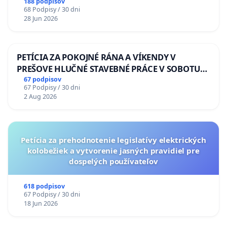
diabetom 1. a 2. typu pri prijímaní do
188 podpisov
68 Podpisy / 30 dni
Policajného zboru SR
28 Jun 2026
PETÍCIA ZA POKOJNÉ RÁNA A VÍKENDY V
PREŠOVE HLUČNÉ STAVEBNÉ PRÁCE V SOBOTU
LEN OD 9.00 DO 13.00 HOD., CEZ PRACOVNÝ
67 podpisov
67 Podpisy / 30 dni
TÝŽDEŇ CIEĽ 8.00 – 18.00 HOD. A PRAVIDELNÁ
2 Aug 2026
KONTROLA STAVBY C-AREA NA
ĎUMBIERSKEJ/MAGU
Petícia za prehodnotenie legislatívy elektrických
kolobežiek a vytvorenie jasných pravidiel pre
dospelých používateľov
618 podpisov
67 Podpisy / 30 dni
18 Jun 2026