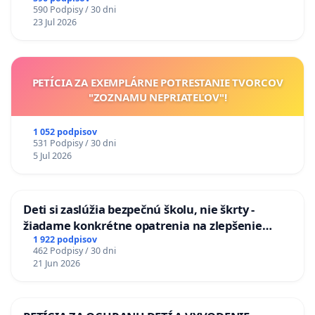
590 Podpisy / 30 dni
na riešenie zanedbaného stavu závlahových a
23 Jul 2026
odvodňovacích kanálov na Slovensku
PETÍCIA ZA EXEMPLÁRNE POTRESTANIE TVORCOV
"ZOZNAMU NEPRIATEĽOV"!
1 052 podpisov
531 Podpisy / 30 dni
5 Jul 2026
Deti si zaslúžia bezpečnú školu, nie škrty -
žiadame konkrétne opatrenia na zlepšenie
situácie v školstve
1 922 podpisov
462 Podpisy / 30 dni
21 Jun 2026