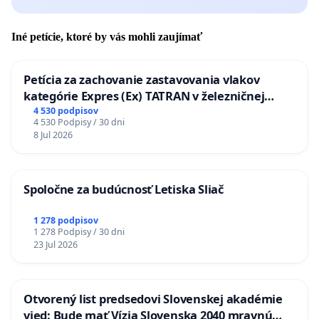
Iné petície, ktoré by vás mohli zaujímať
Petícia za zachovanie zastavovania vlakov
kategórie Expres (Ex) TATRAN v železničnej
stanici Púchov
4 530 podpisov
4 530 Podpisy / 30 dni
8 Jul 2026
Spoločne za budúcnosť Letiska Sliač
1 278 podpisov
1 278 Podpisy / 30 dni
23 Jul 2026
Otvorený list predsedovi Slovenskej akadémie
vied: Bude mať Vízia Slovenska 2040 mravnú