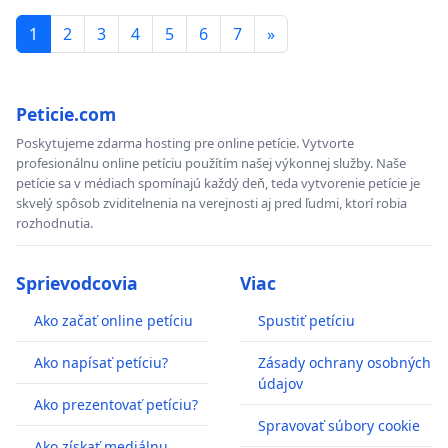
1
2
3
4
5
6
7
»
Peticie.com
Poskytujeme zdarma hosting pre online petície. Vytvorte
profesionálnu online petíciu použítím našej výkonnej služby. Naše
petície sa v médiach spomínajú každý deň, teda vytvorenie petície je
skvelý spôsob zviditelnenia na verejnosti aj pred ľudmi, ktorí robia
rozhodnutia.
Sprievodcovia
Viac
Ako začať online petíciu
Spustiť petíciu
Ako napísať petíciu?
Zásady ochrany osobných
údajov
Ako prezentovať petíciu?
Spravovať súbory cookie
Ako získať mediálnu