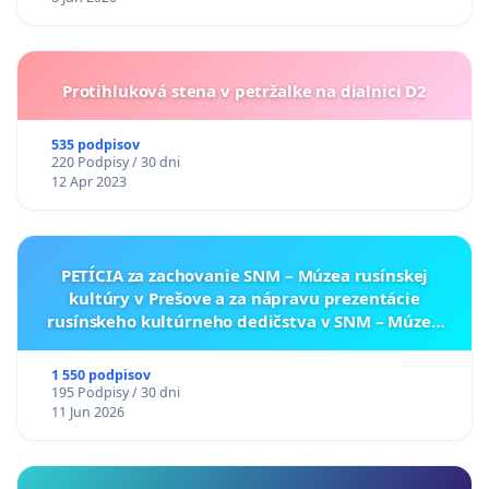
Protihluková stena v petržalke na dialnici D2
535 podpisov
220 Podpisy / 30 dni
12 Apr 2023
PETÍCIA za zachovanie SNM – Múzea rusínskej
kultúry v Prešove a za nápravu prezentácie
rusínskeho kultúrneho dedičstva v SNM – Múzeu
ukrajinskej kultúry vo Svidníku
1 550 podpisov
195 Podpisy / 30 dni
11 Jun 2026