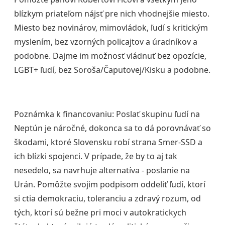
blízkym priateľom nájsť pre nich vhodnejšie miesto.
Miesto bez novinárov, mimovládok, ľudí s kritickým
myslením, bez vzorných policajtov a úradníkov a
podobne. Dajme im možnosť vládnuť bez opozície,
LGBT+ ľudí, bez Soroša/Čaputovej/Kisku a podobne.
Poznámka k financovaniu: Poslať skupinu ľudí na
Neptún je náročné, dokonca sa to dá porovnávať so
škodami, ktoré Slovensku robí strana Smer-SSD a
ich blízki spojenci. V prípade, že by to aj tak
nesedelo, sa navrhuje alternatíva - poslanie na
Urán. Pomôžte svojim podpisom oddeliť ľudí, ktorí
si ctia demokraciu, toleranciu a zdravý rozum, od
tých, ktorí sú bežne pri moci v autokratickych