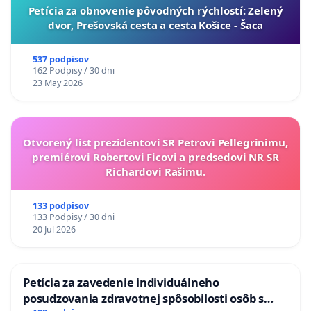
​Petícia za obnovenie pôvodných rýchlostí: Zelený
dvor, Prešovská cesta a cesta Košice - Šaca
537 podpisov
162 Podpisy / 30 dni
23 May 2026
Otvorený list prezidentovi SR Petrovi Pellegrinimu,
premiérovi Robertovi Ficovi a predsedovi NR SR
Richardovi Rašimu.
133 podpisov
133 Podpisy / 30 dni
20 Jul 2026
Petícia za zavedenie individuálneho
posudzovania zdravotnej spôsobilosti osôb s