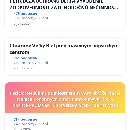
PETÍCIA ZA OCHRANU DETÍ A VYVODENIE
ZODPOVEDNOSTI ZA DLHOROČNÚ NEČINNOSŤ
A ZLYHANIE ŠTÁTU
479 podpisov
308 Podpisy / 30 dni
7 Jul 2026
Chráňme Veľký Biel pred masívnym logistickým
centrom
261 podpisov
261 Podpisy / 30 dni
23 Jul 2026
Petícia: Nesúhlas s umiestnením výstavby čerpacej
stanice pohonných hmôt s autoumyvárňou v
lokalite PROMCEN, Chorvátsky Grob - Čierna Voda
784 podpisov
249 Podpisy / 30 dni
8 Jun 2026