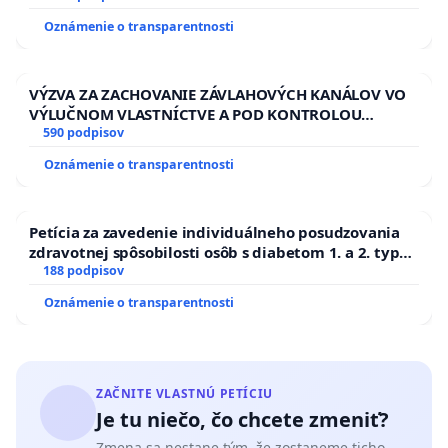
Oznámenie o transparentnosti
VÝZVA ZA ZACHOVANIE ZÁVLAHOVÝCH KANÁLOV VO
VÝLUČNOM VLASTNÍCTVE A POD KONTROLOU
SLOVENSKEJ REPUBLIKY & žiadosť na riešenie
590 podpisov
zanedbaného stavu závlahových a odvodňovacích
Oznámenie o transparentnosti
kanálov na Slovensku
Petícia za zavedenie individuálneho posudzovania
zdravotnej spôsobilosti osôb s diabetom 1. a 2. typu
pri prijímaní do Policajného zboru SR
188 podpisov
Oznámenie o transparentnosti
ZAČNITE VLASTNÚ PETÍCIU
Je tu niečo, čo chcete zmeniť?
Zmena sa nestane tým, že zostaneme ticho.