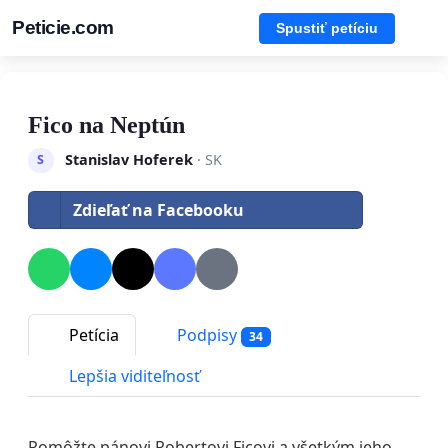
Peticie.com
Spustiť petíciu
Fico na Neptún
Stanislav Hoferek
· SK
S
Zdieľať na Facebooku
Petícia
Podpisy
34
Lepšia viditeľnosť
Pomôžte pánovi Robertovi Ficovi a všetkým jeho