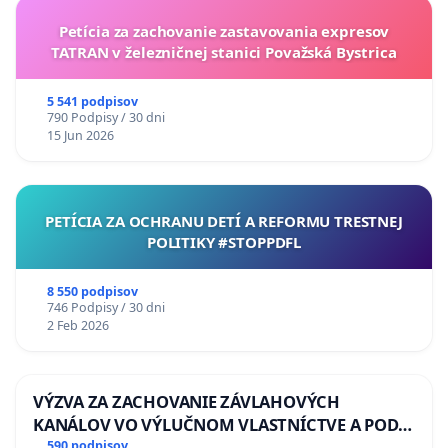
Petícia za zachovanie zastavovania expresov
TATRAN v železničnej stanici Považská Bystrica
5 541 podpisov
790 Podpisy / 30 dni
15 Jun 2026
PETÍCIA ZA OCHRANU DETÍ A REFORMU TRESTNEJ
POLITIKY #STOPPDFL
8 550 podpisov
746 Podpisy / 30 dni
2 Feb 2026
VÝZVA ZA ZACHOVANIE ZÁVLAHOVÝCH
KANÁLOV VO VÝLUČNOM VLASTNÍCTVE A POD
KONTROLOU SLOVENSKEJ REPUBLIKY & žiadosť
590 podpisov