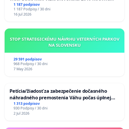
chrbticu?
1 187 podpisov
1 187 Podpisy / 30 dni
16 Jul 2026
STOP STRATEGICKÉMU NÁVRHU VETERNÝCH PARKOV
NA SLOVENSKU
29 591 podpisov
968 Podpisy / 30 dni
7 May 2026
Petícia/žiadosť za zabezpečenie dočasného
náhradného premostenia Váhu počas úplnej
uzávery Vážskeho mosta v Komárne
1 313 podpisov
930 Podpisy / 30 dni
2 Jul 2026