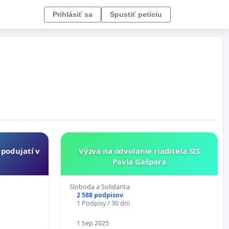
Prihlásiť sa
Spustiť petíciu
 podujatí v
Výzva na odvolanie riaditeľa SIS
Pavla Gašpara
Sloboda a Solidarita
2 588 podpisov
1 Podpisy / 30 dni
1 Sep 2025