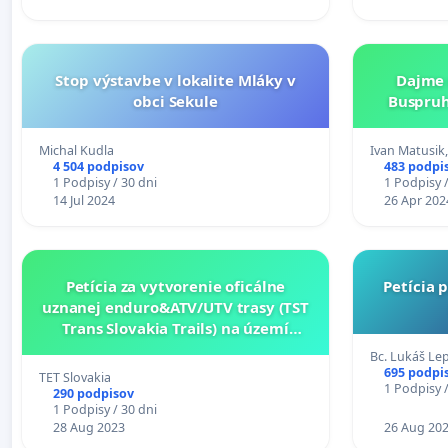
Stop výstavbe v lokalite Mláky v
Dajme 
obci Sekule
Buspruh
Michal Kudla
Ivan Matusik,
4 504 podpisov
483 podpi
1 Podpisy / 30 dni
1 Podpisy /
14 Jul 2024
26 Apr 202
Petícia za vytvorenie oficálne
Petícia 
uznanej enduro&ATV/UTV trasy (TST
Trans Slovakia Trails) na území
Slovenskej republiky
Bc. Lukáš Le
695 podpi
TET Slovakia
1 Podpisy /
290 podpisov
1 Podpisy / 30 dni
28 Aug 2023
26 Aug 20