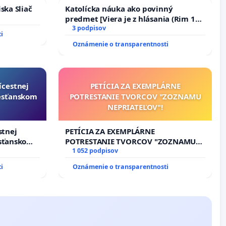
ska Sliač
Katolícka náuka ako povinný
predmet [Viera je z hlásania (Rim 10,
17)]
3 podpisov
i
Oznámenie o transparentnosti
ícestnej
PETÍCIA ZA EXEMPLÁRNE
resťanskom
POTRESTANIE TVORCOV "ZOZNAMU
NEPRIATEĽOV"!
stnej
PETÍCIA ZA EXEMPLÁRNE
esťanskom
POTRESTANIE TVORCOV "ZOZNAMU
NEPRIATEĽOV"!
1 052 podpisov
i
Oznámenie o transparentnosti