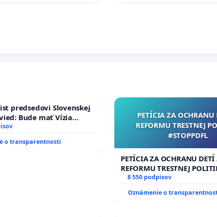
ist predsedovi Slovenskej
PETÍCIA ZA OCHRANU 
ied: Bude mať Vízia
REFORMU TRESTNEJ PO
 2040 mravnú chrbticu?
isov
#STOPPDFL
 o transparentnosti
PETÍCIA ZA OCHRANU DETÍ
REFORMU TRESTNEJ POLITI
#STOPPDFL
8 550 podpisov
Oznámenie o transparentnost