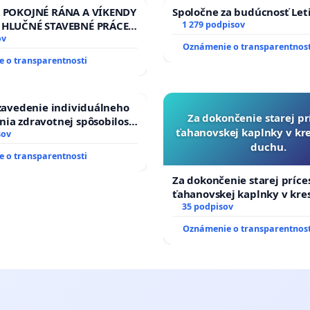
A POKOJNÉ RÁNA A VÍKENDY
Spoločne za budúcnosť Leti
 HLUČNÉ STAVEBNÉ PRÁCE
1 279 podpisov
LEN OD 9.00 DO 13.00
ov
Oznámenie o transparentnost
 PRACOVNÝ TÝŽDEŇ CIEĽ
 o transparentnosti
00 HOD. A PRAVIDELNÁ
STAVBY C-AREA NA
KEJ/MAGU
 zavedenie individuálneho
Za dokončenie starej pr
ia zdravotnej spôsobilosti
ťahanovskej kaplnky v k
betom 1. a 2. typu pri
sov
duchu.
do Policajného zboru SR
 o transparentnosti
Za dokončenie starej príce
ťahanovskej kaplnky v kr
duchu.
35 podpisov
Oznámenie o transparentnost