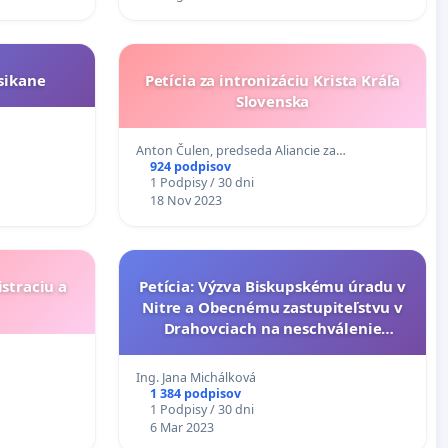
 sikane
Petícia za intronizáciu Krista Kráľa
Slovenska
Anton Čulen, predseda Aliancie za…
924 podpisov
1 Podpisy / 30 dni
18 Nov 2023
Petícia: Výzva Biskupskému úradu v
Nitre a Obecnému zastupiteľstvu v
Drahovciach na neschválenie
zámeru Veterný park Drahovce
Ing. Jana Michálková
1 384 podpisov
1 Podpisy / 30 dni
6 Mar 2023