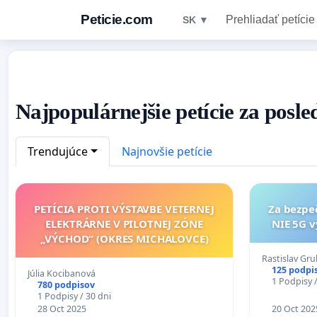
Peticie.com
Prehliadať petície
SK ▼
Najpopulárnejšie petície za posle
Trendujúce
Najnovšie petície
PETÍCIA PROTI VÝSTAVBE VETERNEJ
Za bezpe
ELEKTRÁRNE V PILOTNEJ ZÓNE
NIE 5G v
„VÝCHOD“ (OKRES MICHALOVCE)
Rastislav Gru
125 podpi
Júlia Kocibanová
1 Podpisy /
780 podpisov
1 Podpisy / 30 dni
28 Oct 2025
20 Oct 202