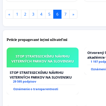
«
1
2
3
4
5
6
7
»
Petície propagované inými užívateľmi
Otvorený l
STOP STRATEGICKÉMU NÁVRHU
akadémie v
VETERNÝCH PARKOV NA SLOVENSKU
Slovenska
1 197 podp
Oznámenie
STOP STRATEGICKÉMU NÁVRHU
VETERNÝCH PARKOV NA SLOVENSKU
29 595 podpisov
Oznámenie o transparentnosti