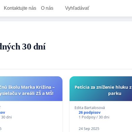
Kontaktujte nás
O nás
Vyhľadávať
dných 30 dní
čnú školu Marka Križina –
Petícia za zníženie hluku z
ysielaču v areáli ZŠ a MŠ!
parku
ľ
Edita Bartalosová
sov
26 podpisov
 30 dni
1 Podpisy / 30 dni
5
24 Sep 2025