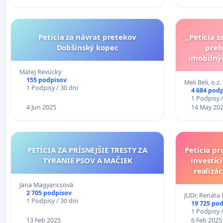
Petícia za návrat pretekov
„Petícia 
Dobšinský kopec
preb
imobilný
Matej Revúcky
155 podpisov
Meli Beli, o.z.
1 Podpisy / 30 dni
4 684 pod
1 Podpisy /
4 Jun 2025
14 May 20
PETÍCIA ZA PRÍSNEJŠIE TRESTY ZA
Petícia pr
TÝRANIE PSOV A MAČIEK
investíc
realizác
prečerpáv
Jana Magyaricsová
2 705 podpisov
JUDr. Renáta
1 Podpisy / 30 dni
19 725 po
1 Podpisy /
13 Feb 2025
6 Feb 2025