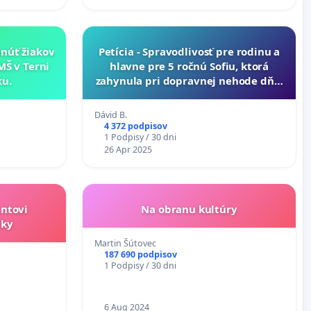
núť žiakov
Petícia - Spravodlivosť pre rodinu a
MŠ v Terni
hlavne pre 5 ročnú Sofiu, ktorá
ku.
zahynula pri dopravnej nehode dňa,
21.4.2025.
Dávid B.
4 372 podpisov
1 Podpisy / 30 dni
26 Apr 2025
entovi
Na obranu kultúry
iky
Martin Šútovec
187 690 podpisov
1 Podpisy / 30 dni
6 Aug 2024