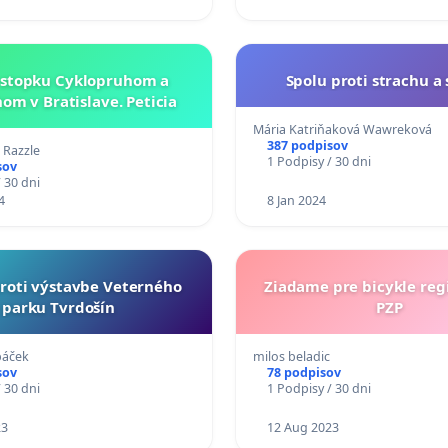
stopku Cyklopruhom a
Spolu proti strachu a
om v Bratislave. Peticia
Mária Katriňaková Wawreková
387 podpisov
 Razzle
1 Podpisy / 30 dni
sov
 30 dni
4
8 Jan 2024
proti výstavbe Veterného
Ziadame pre bicykle registraciu a
parku Tvrdošín
PZP
páček
milos beladic
sov
78 podpisov
 30 dni
1 Podpisy / 30 dni
23
12 Aug 2023