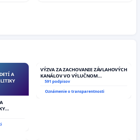
VÝZVA ZA ZACHOVANIE ZÁVLAHOVÝCH
DETÍ A
KANÁLOV VO VÝLUČNOM
LITIKY
VLASTNÍCTVE A POD KONTROLOU
591 podpisov
SLOVENSKEJ REPUBLIKY & žiadosť na
Oznámenie o transparentnosti
riešenie zanedbaného stavu
závlahových a odvodňovacích
 A
kanálov na Slovensku
KY
i