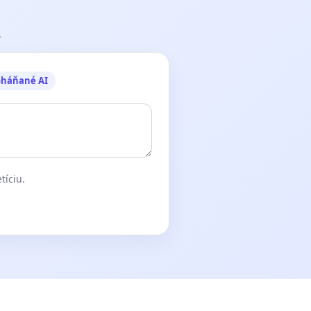
.
oháňané AI
tíciu.