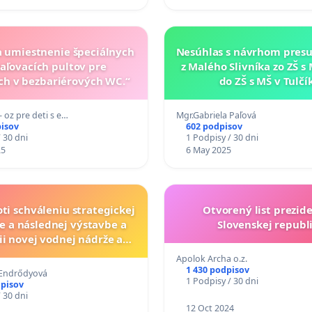
za umiestnenie špeciálnych
Nesúhlas s návrhom presu
aľovacích pultov pre
z Malého Slivníka zo ZŠ s 
ch v bezbariérových WC.“
do ZŠ s MŠ v Tulčí
 - oz pre deti s e…
Mgr.Gabriela Paľová
pisov
602 podpisov
 30 dni
1 Podpisy / 30 dni
25
6 May 2025
oti schváleniu strategickej
Otvorený list prezid
ie a následnej výstavbe a
Slovenskej republ
ii novej vodnej nádrže a
acej elektrárne v lokalite
Apolok Archa o.z.
Látky - Čechánky
1 430 podpisov
 Endrődyová
1 Podpisy / 30 dni
dpisov
 30 dni
12 Oct 2024