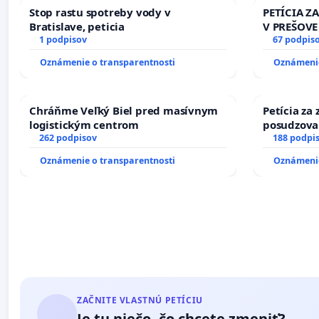
Stop rastu spotreby vody v
PETÍCIA Z
Bratislave, peticia
V PREŠOVE
1 podpisov
V SOBOTU 
67 podpis
HOD., CEZ
Oznámenie o transparentnosti
Oznámenie
8.00 – 18.
KONTROLA 
ĎUMBIERS
Chráňme Veľký Biel pred masívnym
Petícia za
logistickým centrom
posudzovan
262 podpisov
osôb s dia
188 podpi
prijímaní 
Oznámenie o transparentnosti
Oznámenie
ZAČNITE VLASTNÚ PETÍCIU
Je tu niečo, čo chcete zmeniť?