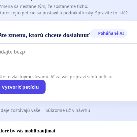
Zmena sa nestane tým, že zostaneme ticho.
Autor tejto petície sa postavil a podnikol kroky. Spravíte to isté?
Poháňané AI
šte zmenu, ktorú chcete dosiahnuť
te to vlastnými slovami. AI za vás pripraví silnú petíciu.
Vytvoriť petíciu
daje zostávajú vaše
Súkromie už v návrhu
 ktoré by vás mohli zaujímať