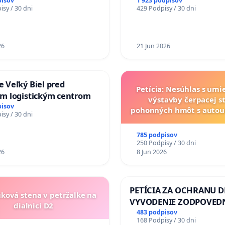
OM VLASTNÍCTVE A POD
opatrenia na zlepšenie s
pisov
1 923 podpisov
sy / 30 dni
429 Podpisy / 30 dni
LOU SLOVENSKEJ
školstve
Y & žiadosť na riešenie
ného stavu závlahových
ňovacích kanálov na
26
21 Jun 2026
ku
 Veľký Biel pred
Petícia: Nesúhlas s um
m logistickým centrom
výstavby čerpacej s
pisov
pohonných hmôt s auto
sy / 30 dni
v lokalite PROMCEN, Ch
Grob - Čierna Vo
785 podpisov
250 Podpisy / 30 dni
26
8 Jun 2026
PETÍCIA ZA OCHRANU D
uková stena v petržalke na
VYVODENIE ZODPOVEDN
dialnici D2
DLHOROČNÚ NEČINNOSŤ
483 podpisov
168 Podpisy / 30 dni
ZLYHANIE ŠTÁTU