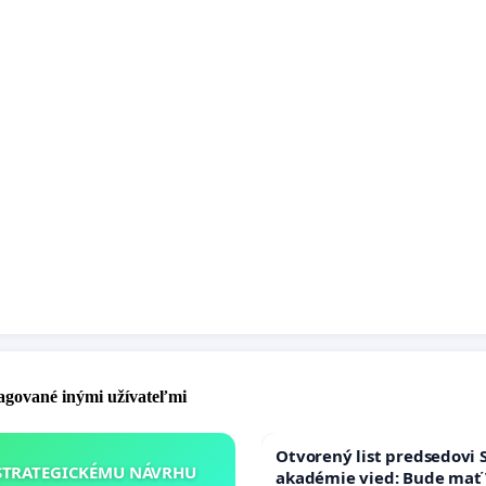
pagované inými užívateľmi
Otvorený list predsedovi 
STRATEGICKÉMU NÁVRHU
akadémie vied: Bude mať 