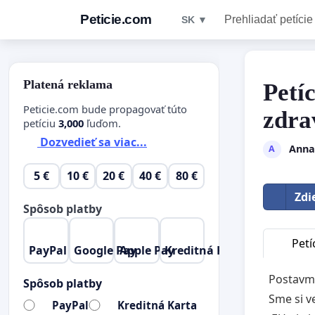
Peticie.com
Prehliadať petície
SK ▼
Platená reklama
Petíc
Peticie.com bude propagovať túto
zdra
petíciu
3,000
ľuďom.
Dozvedieť sa viac...
Anna
A
5 €
10 €
20 €
40 €
80 €
Zdi
Spôsob platby
Petí
PayPal
Google Pay
Apple Pay
Kreditná Karta
Postavme
Spôsob platby
Sme si v
PayPal
Kreditná Karta