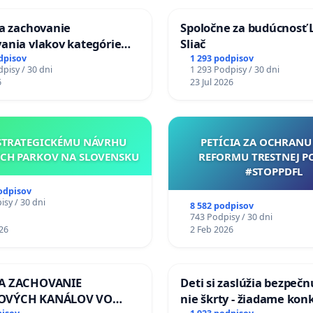
za zachovanie
Spoločne za budúcnosť 
ania vlakov kategórie
Sliač
Ex) TATRAN v železničnej
dpisov
1 293 podpisov
pisy / 30 dni
1 293 Podpisy / 30 dni
Púchov
6
23 Jul 2026
STRATEGICKÉMU NÁVRHU
PETÍCIA ZA OCHRANU 
CH PARKOV NA SLOVENSKU
REFORMU TRESTNEJ P
#STOPPDFL
odpisov
sy / 30 dni
8 582 podpisov
743 Podpisy / 30 dni
26
2 Feb 2026
ZA ZACHOVANIE
Deti si zaslúžia bezpečn
OVÝCH KANÁLOV VO
nie škrty - žiadame kon