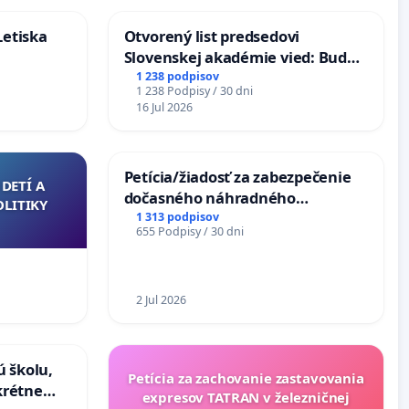
Letiska
Otvorený list predsedovi
Slovenskej akadémie vied: Bude
mať Vízia Slovenska 2040 mravnú
1 238 podpisov
1 238 Podpisy / 30 dni
chrbticu?
16 Jul 2026
Petícia/žiadosť za zabezpečenie
DETÍ A
dočasného náhradného
OLITIKY
premostenia Váhu počas úplnej
1 313 podpisov
655 Podpisy / 30 dni
uzávery Vážskeho mosta v
Komárne
2 Jul 2026
ú školu,
Petícia za zachovanie zastavovania
krétne
expresov TATRAN v železničnej