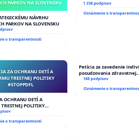
CH PARKOV NA SLOVENSKU
Slovenska 2040 mravnú ch
1 238 podpisov
Oznámenie o transparentnos
RATEGICKÉMU NÁVRHU
CH PARKOV NA SLOVENSKU
odpisov
e o transparentnosti
Petícia za zavedenie indi
CIA ZA OCHRANU DETÍ A
posudzovania zdravotnej
RMU TRESTNEJ POLITIKY
spôsobilosti osôb s diabeto
188 podpisov
#STOPPDFL
typu pri prijímaní do Poli
Oznámenie o transparentnos
zboru SR
ZA OCHRANU DETÍ A
TRESTNEJ POLITIKY
FL
dpisov
e o transparentnosti