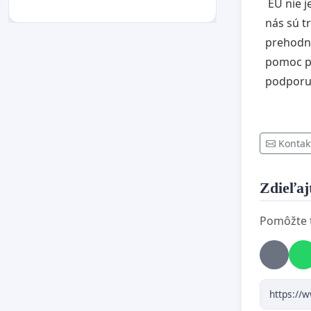
EU nie j
nás sú t
prehodno
pomoc pr
podporu 
Kontak
Zdieľajt
Pomôžte te