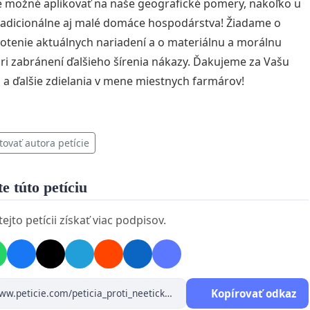
e možné aplikovať na naše geografické pomery, nakoľko u
radicionálne aj malé domáce hospodárstva! Žiadame o
tenie aktuálnych nariadení a o materiálnu a morálnu
i zabránení ďalšieho šírenia nákazy. Ďakujeme za Vašu
a ďalšie zdielania v mene miestnych farmárov!
tovať autora petície
e túto petíciu
jto petícii získať viac podpisov.
Kopírovať odkaz