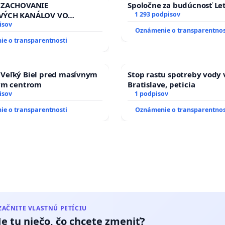
 ZACHOVANIE
Spoločne za budúcnosť Let
VÝCH KANÁLOV VO
1 293 podpisov
M VLASTNÍCTVE A POD
isov
Oznámenie o transparentnos
OU SLOVENSKEJ REPUBLIKY
e o transparentnosti
 na riešenie zanedbaného
vlahových a odvodňovacích
na Slovensku
Veľký Biel pred masívnym
Stop rastu spotreby vody 
kým centrom
Bratislave, peticia
isov
1 podpisov
e o transparentnosti
Oznámenie o transparentnos
ZAČNITE VLASTNÚ PETÍCIU
Je tu niečo, čo chcete zmeniť?