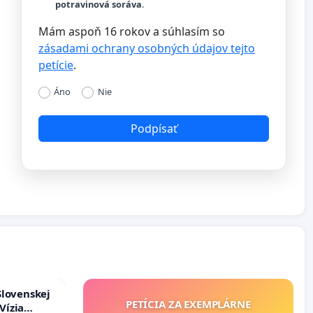
potravinová soráva
.
Mám aspoň 16 rokov a súhlasím so
zásadami ochrany osobných údajov tejto
petície
.
Áno
Nie
Podpísať
Slovenskej
PETÍCIA ZA EXEMPLÁRNE
Vízia