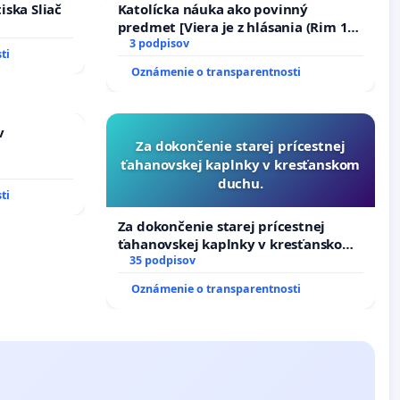
iska Sliač
Katolícka náuka ako povinný
predmet [Viera je z hlásania (Rim 10,
17)]
3 podpisov
ti
Oznámenie o transparentnosti
v
Za dokončenie starej prícestnej
ťahanovskej kaplnky v kresťanskom
duchu.
ti
Za dokončenie starej prícestnej
ťahanovskej kaplnky v kresťanskom
duchu.
35 podpisov
Oznámenie o transparentnosti