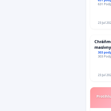
VÝLUČN
631 pod
631 Podpi
KONTRO
REPUBLIK
zanedba
a odvod
23 Jul 20
Slovens
Chráňme
masívny
303 pod
303 Podpi
23 Jul 20
Protihl