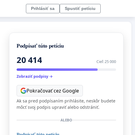
Prihlásiť sa
Spustiť petíciu
Podpísať túto petíciu
20 414
Cieľ: 25 000
Zobraziť podpisy →
Pokračovať cez Google
Ak sa pred podpísaním prihlásite, neskôr budete
môcť svoj podpis upraviť alebo odstrániť.
ALEBO
Podpísať túto petíciu