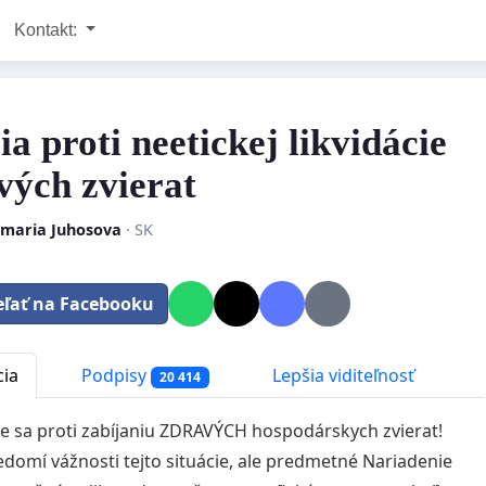
Kontakt:
ia proti neetickej likvidácie
vých zvierat
maria Juhosova
· SK
eľať na Facebooku
cia
Podpisy
Lepšia viditeľnosť
20 414
 sa proti zabíjaniu ZDRAVÝCH hospodárskych zvierat!
edomí vážnosti tejto situácie, ale predmetné Nariadenie