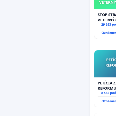
VETERNÝ
STOP ST
VETERNÝ
29 653 p
Oznámeni
PETÍ
REFO
PETÍCIA 
REFORMU 
#STOPPD
8 582 po
Oznámeni