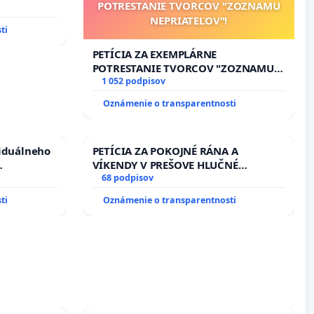
POTRESTANIE TVORCOV "ZOZNAMU
rbticu?
NEPRIATEĽOV"!
ti
PETÍCIA ZA EXEMPLÁRNE
POTRESTANIE TVORCOV "ZOZNAMU
NEPRIATEĽOV"!
1 052 podpisov
Oznámenie o transparentnosti
viduálneho
PETÍCIA ZA POKOJNÉ RÁNA A
VÍKENDY V PREŠOVE HLUČNÉ
m 1. a 2.
STAVEBNÉ PRÁCE V SOBOTU LEN OD
68 podpisov
cajného
9.00 DO 13.00 HOD., CEZ PRACOVNÝ
ti
Oznámenie o transparentnosti
TÝŽDEŇ CIEĽ 8.00 – 18.00 HOD. A
PRAVIDELNÁ KONTROLA STAVBY C-
AREA NA ĎUMBIERSKEJ/MAGU