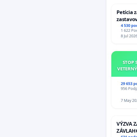
Petícia 
zastavov
Expres (
4 530 po
1 622 Pod
stanici 
8 Jul 202
STOP 
VETERNÝ
29 653 p
956 Podpi
7 May 20
VÝZVA 
ZÁVLAH