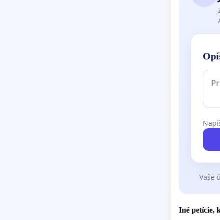
Opí
Napíš
Vaše ú
Iné petície,