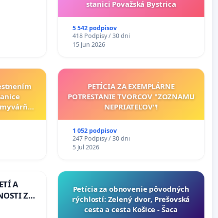
ituácie v
stanici Považská Bystrica
5 542 podpisov
418 Podpisy / 30 dni
15 Jun 2026
iestnením
PETÍCIA ZA EXEMPLÁRNE
tanice
POTRESTANIE TVORCOV "ZOZNAMU
umyvárňou
NEPRIATEĽOV"!
orvátsky
da
1 052 podpisov
247 Podpisy / 30 dni
5 Jul 2026
ETÍ A
​Petícia za obnovenie pôvodných
OSTI ZA
rýchlostí: Zelený dvor, Prešovská
 A
cesta a cesta Košice - Šaca