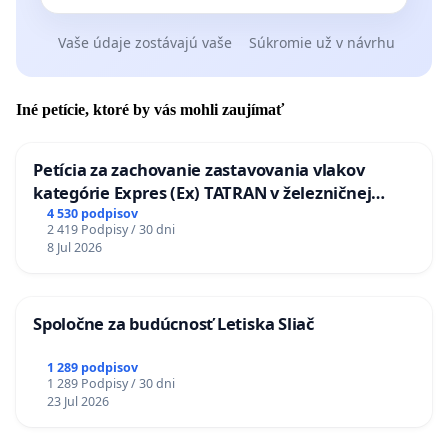
Vaše údaje zostávajú vaše
Súkromie už v návrhu
Iné petície, ktoré by vás mohli zaujímať
Petícia za zachovanie zastavovania vlakov
kategórie Expres (Ex) TATRAN v železničnej
stanici Púchov
4 530 podpisov
2 419 Podpisy / 30 dni
8 Jul 2026
Spoločne za budúcnosť Letiska Sliač
1 289 podpisov
1 289 Podpisy / 30 dni
23 Jul 2026