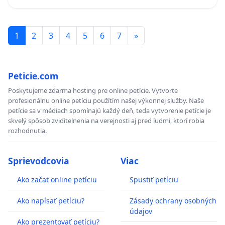
1
2
3
4
5
6
7
»
Peticie.com
Poskytujeme zdarma hosting pre online petície. Vytvorte
profesionálnu online petíciu použítím našej výkonnej služby. Naše
petície sa v médiach spomínajú každý deň, teda vytvorenie petície je
skvelý spôsob zviditelnenia na verejnosti aj pred ľudmi, ktorí robia
rozhodnutia.
Sprievodcovia
Viac
Ako začať online petíciu
Spustiť petíciu
Ako napísať petíciu?
Zásady ochrany osobných
údajov
Ako prezentovať petíciu?