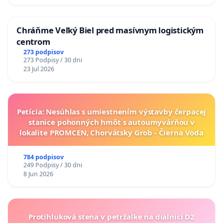
Chráňme Veľký Biel pred masívnym logistickým
centrom
273 podpisov
273 Podpisy / 30 dni
23 Jul 2026
Petícia: Nesúhlas s umiestnením výstavby čerpacej
stanice pohonných hmôt s autoumyvárňou v
lokalite PROMCEN, Chorvátsky Grob - Čierna Voda
784 podpisov
249 Podpisy / 30 dni
8 Jun 2026
Protihluková stena v petržalke na dialnici D2