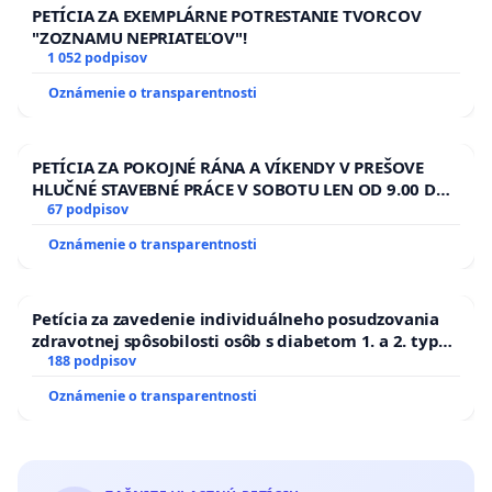
PETÍCIA ZA EXEMPLÁRNE POTRESTANIE TVORCOV
"ZOZNAMU NEPRIATEĽOV"!
1 052 podpisov
Oznámenie o transparentnosti
PETÍCIA ZA POKOJNÉ RÁNA A VÍKENDY V PREŠOVE
HLUČNÉ STAVEBNÉ PRÁCE V SOBOTU LEN OD 9.00 DO
13.00 HOD., CEZ PRACOVNÝ TÝŽDEŇ CIEĽ 8.00 – 18.00
67 podpisov
HOD. A PRAVIDELNÁ KONTROLA STAVBY C-AREA NA
Oznámenie o transparentnosti
ĎUMBIERSKEJ/MAGU
Petícia za zavedenie individuálneho posudzovania
zdravotnej spôsobilosti osôb s diabetom 1. a 2. typu
pri prijímaní do Policajného zboru SR
188 podpisov
Oznámenie o transparentnosti