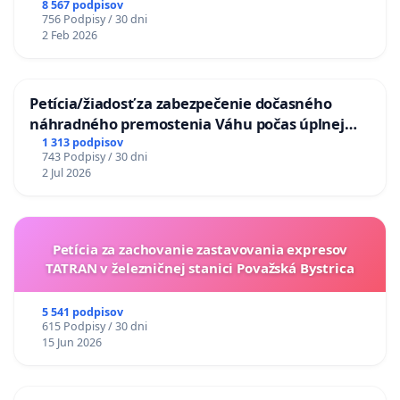
8 567 podpisov
756 Podpisy / 30 dni
2 Feb 2026
Petícia/žiadosť za zabezpečenie dočasného
náhradného premostenia Váhu počas úplnej
uzávery Vážskeho mosta v Komárne
1 313 podpisov
743 Podpisy / 30 dni
2 Jul 2026
Petícia za zachovanie zastavovania expresov
TATRAN v železničnej stanici Považská Bystrica
5 541 podpisov
615 Podpisy / 30 dni
15 Jun 2026