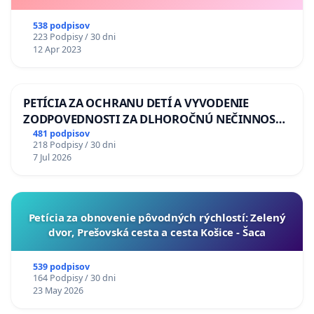
538 podpisov
223 Podpisy / 30 dni
12 Apr 2023
PETÍCIA ZA OCHRANU DETÍ A VYVODENIE
ZODPOVEDNOSTI ZA DLHOROČNÚ NEČINNOSŤ
A ZLYHANIE ŠTÁTU
481 podpisov
218 Podpisy / 30 dni
7 Jul 2026
​Petícia za obnovenie pôvodných rýchlostí: Zelený
dvor, Prešovská cesta a cesta Košice - Šaca
539 podpisov
164 Podpisy / 30 dni
23 May 2026