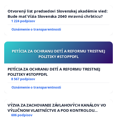
Otvorený list predsedovi Slovenskej akadémie vied:
Bude mať Vízia Slovenska 2040 mravnú chrbticu?
1 224 podpisov
Oznámenie o transparentnosti
PETÍCIA ZA OCHRANU DETÍ A REFORMU TRESTNEJ
POLITIKY #STOPPDFL
PETÍCIA ZA OCHRANU DETÍ A REFORMU TRESTNEJ
POLITIKY #STOPPDFL
8 567 podpisov
Oznámenie o transparentnosti
VÝZVA ZA ZACHOVANIE ZÁVLAHOVÝCH KANÁLOV VO
VÝLUČNOM VLASTNÍCTVE A POD KONTROLOU
SLOVENSKEJ REPUBLIKY & žiadosť na riešenie
606 podpisov