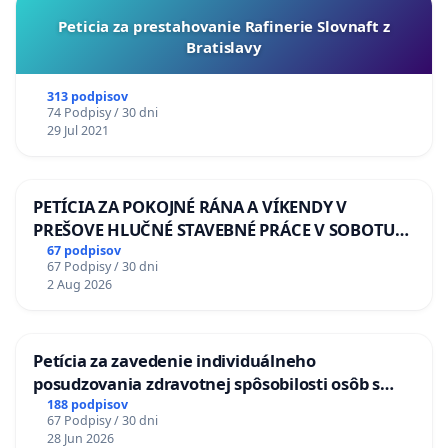
Peticia za prestahovanie Rafinerie Slovnaft z
Bratislavy
313 podpisov
74 Podpisy / 30 dni
29 Jul 2021
PETÍCIA ZA POKOJNÉ RÁNA A VÍKENDY V
PREŠOVE HLUČNÉ STAVEBNÉ PRÁCE V SOBOTU
LEN OD 9.00 DO 13.00 HOD., CEZ PRACOVNÝ
67 podpisov
67 Podpisy / 30 dni
TÝŽDEŇ CIEĽ 8.00 – 18.00 HOD. A PRAVIDELNÁ
2 Aug 2026
KONTROLA STAVBY C-AREA NA
ĎUMBIERSKEJ/MAGU
Petícia za zavedenie individuálneho
posudzovania zdravotnej spôsobilosti osôb s
diabetom 1. a 2. typu pri prijímaní do
188 podpisov
67 Podpisy / 30 dni
Policajného zboru SR
28 Jun 2026