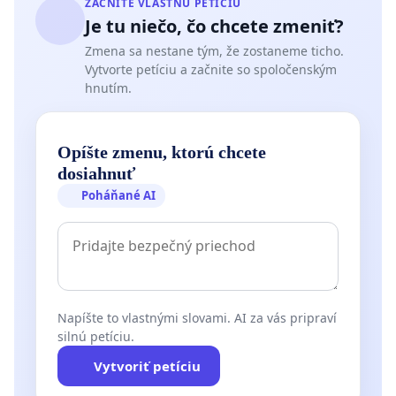
ZAČNITE VLASTNÚ PETÍCIU
Je tu niečo, čo chcete zmeniť?
Zmena sa nestane tým, že zostaneme ticho.
Vytvorte petíciu a začnite so spoločenským
hnutím.
Opíšte zmenu, ktorú chcete
dosiahnuť
Poháňané AI
Napíšte to vlastnými slovami. AI za vás pripraví
silnú petíciu.
Vytvoriť petíciu