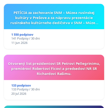
PETÍCIA za zachovanie SNM – Múzea rusínskej
kultúry v Prešove a za nápravu prezentácie
rusínskeho kultúrneho dedičstva v SNM – Múzeu
ukrajinskej kultúry vo Svidníku
1 550 podpisov
141 Podpisy / 30 dni
11 Jun 2026
Otvorený list prezidentovi SR Petrovi Pellegrinimu,
premiérovi Robertovi Ficovi a predsedovi NR SR
Richardovi Rašimu.
133 podpisov
133 Podpisy / 30 dni
20 Jul 2026