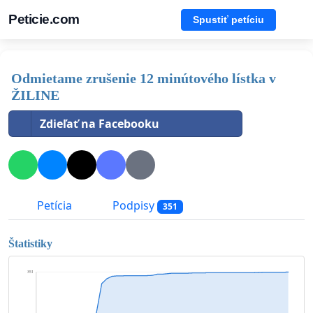
Peticie.com
Spustiť petíciu
Odmietame zrušenie 12 minútového lístka v
ŽILINE
Zdieľať na Facebooku
Petícia
Podpisy
351
Štatistiky
351