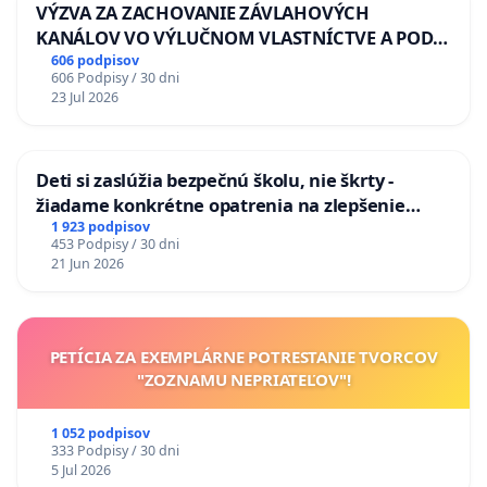
VÝZVA ZA ZACHOVANIE ZÁVLAHOVÝCH
KANÁLOV VO VÝLUČNOM VLASTNÍCTVE A POD
KONTROLOU SLOVENSKEJ REPUBLIKY & žiadosť
606 podpisov
606 Podpisy / 30 dni
na riešenie zanedbaného stavu závlahových a
23 Jul 2026
odvodňovacích kanálov na Slovensku
Deti si zaslúžia bezpečnú školu, nie škrty -
žiadame konkrétne opatrenia na zlepšenie
situácie v školstve
1 923 podpisov
453 Podpisy / 30 dni
21 Jun 2026
PETÍCIA ZA EXEMPLÁRNE POTRESTANIE TVORCOV
"ZOZNAMU NEPRIATEĽOV"!
1 052 podpisov
333 Podpisy / 30 dni
5 Jul 2026