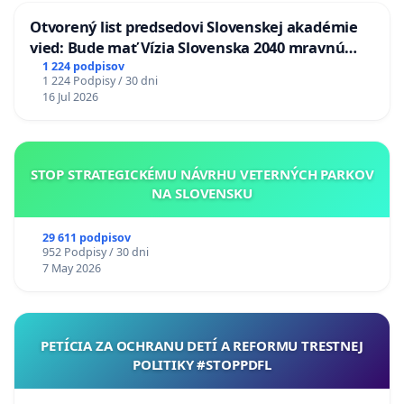
Otvorený list predsedovi Slovenskej akadémie
vied: Bude mať Vízia Slovenska 2040 mravnú
chrbticu?
1 224 podpisov
1 224 Podpisy / 30 dni
16 Jul 2026
STOP STRATEGICKÉMU NÁVRHU VETERNÝCH PARKOV
NA SLOVENSKU
29 611 podpisov
952 Podpisy / 30 dni
7 May 2026
PETÍCIA ZA OCHRANU DETÍ A REFORMU TRESTNEJ
POLITIKY #STOPPDFL