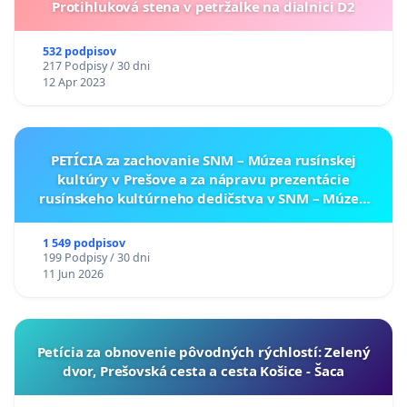
Protihluková stena v petržalke na dialnici D2
532 podpisov
217 Podpisy / 30 dni
12 Apr 2023
PETÍCIA za zachovanie SNM – Múzea rusínskej
kultúry v Prešove a za nápravu prezentácie
rusínskeho kultúrneho dedičstva v SNM – Múzeu
ukrajinskej kultúry vo Svidníku
1 549 podpisov
199 Podpisy / 30 dni
11 Jun 2026
​Petícia za obnovenie pôvodných rýchlostí: Zelený
dvor, Prešovská cesta a cesta Košice - Šaca