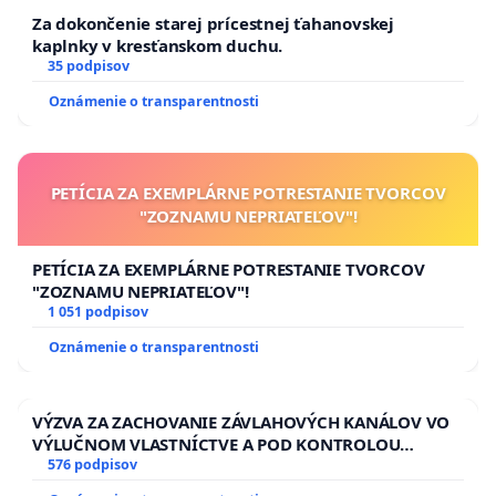
Za dokončenie starej prícestnej ťahanovskej
kaplnky v kresťanskom duchu.
35 podpisov
Oznámenie o transparentnosti
PETÍCIA ZA EXEMPLÁRNE POTRESTANIE TVORCOV
"ZOZNAMU NEPRIATEĽOV"!
PETÍCIA ZA EXEMPLÁRNE POTRESTANIE TVORCOV
"ZOZNAMU NEPRIATEĽOV"!
1 051 podpisov
Oznámenie o transparentnosti
VÝZVA ZA ZACHOVANIE ZÁVLAHOVÝCH KANÁLOV VO
VÝLUČNOM VLASTNÍCTVE A POD KONTROLOU
SLOVENSKEJ REPUBLIKY & žiadosť na riešenie
576 podpisov
zanedbaného stavu závlahových a odvodňovacích