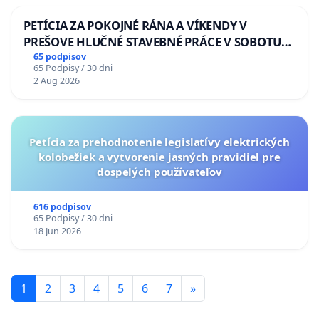
PETÍCIA ZA POKOJNÉ RÁNA A VÍKENDY V
PREŠOVE HLUČNÉ STAVEBNÉ PRÁCE V SOBOTU
LEN OD 9.00 DO 13.00 HOD., CEZ PRACOVNÝ
65 podpisov
65 Podpisy / 30 dni
TÝŽDEŇ CIEĽ 8.00 – 18.00 HOD. A PRAVIDELNÁ
2 Aug 2026
KONTROLA STAVBY C-AREA NA
ĎUMBIERSKEJ/MAGU
Petícia za prehodnotenie legislatívy elektrických
kolobežiek a vytvorenie jasných pravidiel pre
dospelých používateľov
616 podpisov
65 Podpisy / 30 dni
18 Jun 2026
1
2
3
4
5
6
7
»