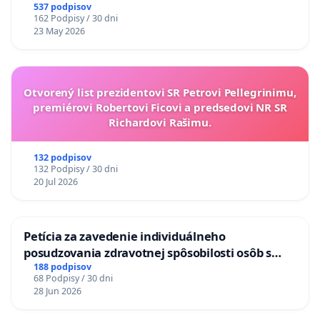
537 podpisov
162 Podpisy / 30 dni
23 May 2026
Otvorený list prezidentovi SR Petrovi Pellegrinimu,
premiérovi Robertovi Ficovi a predsedovi NR SR
Richardovi Rašimu.
132 podpisov
132 Podpisy / 30 dni
20 Jul 2026
Petícia za zavedenie individuálneho
posudzovania zdravotnej spôsobilosti osôb s
diabetom 1. a 2. typu pri prijímaní do
188 podpisov
68 Podpisy / 30 dni
Policajného zboru SR
28 Jun 2026