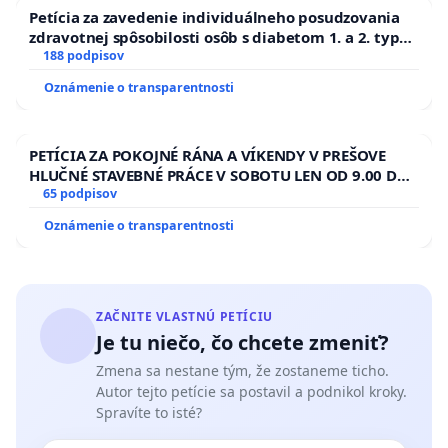
Petícia za zavedenie individuálneho posudzovania
zdravotnej spôsobilosti osôb s diabetom 1. a 2. typu
pri prijímaní do Policajného zboru SR
188 podpisov
Oznámenie o transparentnosti
PETÍCIA ZA POKOJNÉ RÁNA A VÍKENDY V PREŠOVE
HLUČNÉ STAVEBNÉ PRÁCE V SOBOTU LEN OD 9.00 DO
13.00 HOD., CEZ PRACOVNÝ TÝŽDEŇ CIEĽ 8.00 – 18.00
65 podpisov
HOD. A PRAVIDELNÁ KONTROLA STAVBY C-AREA NA
Oznámenie o transparentnosti
ĎUMBIERSKEJ/MAGU
ZAČNITE VLASTNÚ PETÍCIU
Je tu niečo, čo chcete zmeniť?
Zmena sa nestane tým, že zostaneme ticho.
Autor tejto petície sa postavil a podnikol kroky.
Spravíte to isté?