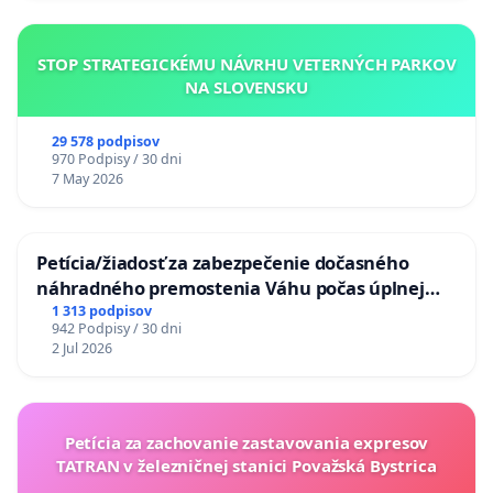
STOP STRATEGICKÉMU NÁVRHU VETERNÝCH PARKOV
NA SLOVENSKU
29 578 podpisov
970 Podpisy / 30 dni
7 May 2026
Petícia/žiadosť za zabezpečenie dočasného
náhradného premostenia Váhu počas úplnej
uzávery Vážskeho mosta v Komárne
1 313 podpisov
942 Podpisy / 30 dni
2 Jul 2026
Petícia za zachovanie zastavovania expresov
TATRAN v železničnej stanici Považská Bystrica