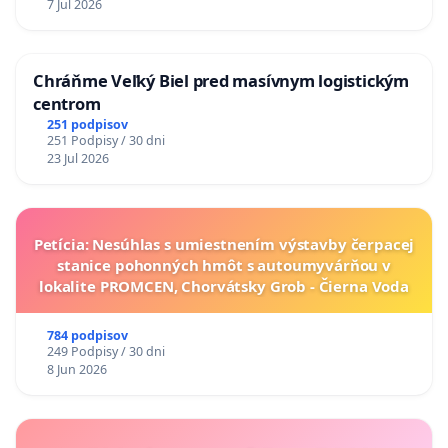
7 Jul 2026
Chráňme Veľký Biel pred masívnym logistickým
centrom
251 podpisov
251 Podpisy / 30 dni
23 Jul 2026
Petícia: Nesúhlas s umiestnením výstavby čerpacej
stanice pohonných hmôt s autoumyvárňou v
lokalite PROMCEN, Chorvátsky Grob - Čierna Voda
784 podpisov
249 Podpisy / 30 dni
8 Jun 2026