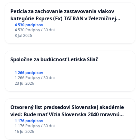
Petícia za zachovanie zastavovania vlakov
kategórie Expres (Ex) TATRAN v železničnej
stanici Púchov
4 530 podpisov
4 530 Podpisy / 30 dni
8 Jul 2026
Spoločne za budúcnosť Letiska Sliač
1 266 podpisov
1 266 Podpisy / 30 dni
23 Jul 2026
Otvorený list predsedovi Slovenskej akadémie
vied: Bude mať Vízia Slovenska 2040 mravnú
chrbticu?
1 176 podpisov
1 176 Podpisy / 30 dni
16 Jul 2026