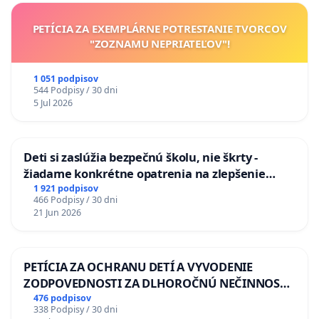
PETÍCIA ZA EXEMPLÁRNE POTRESTANIE TVORCOV
"ZOZNAMU NEPRIATEĽOV"!
1 051 podpisov
544 Podpisy / 30 dni
5 Jul 2026
Deti si zaslúžia bezpečnú školu, nie škrty -
žiadame konkrétne opatrenia na zlepšenie
situácie v školstve
1 921 podpisov
466 Podpisy / 30 dni
21 Jun 2026
PETÍCIA ZA OCHRANU DETÍ A VYVODENIE
ZODPOVEDNOSTI ZA DLHOROČNÚ NEČINNOSŤ
A ZLYHANIE ŠTÁTU
476 podpisov
338 Podpisy / 30 dni