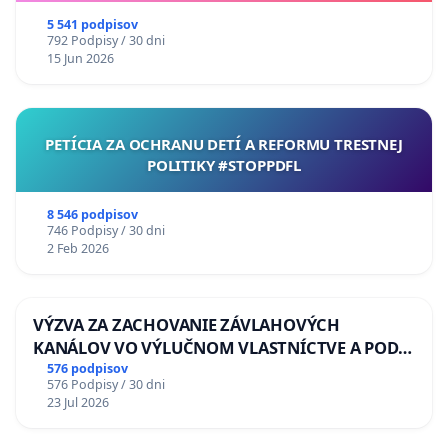
5 541 podpisov
792 Podpisy / 30 dni
15 Jun 2026
PETÍCIA ZA OCHRANU DETÍ A REFORMU TRESTNEJ
POLITIKY #STOPPDFL
8 546 podpisov
746 Podpisy / 30 dni
2 Feb 2026
VÝZVA ZA ZACHOVANIE ZÁVLAHOVÝCH
KANÁLOV VO VÝLUČNOM VLASTNÍCTVE A POD
KONTROLOU SLOVENSKEJ REPUBLIKY & žiadosť
576 podpisov
576 Podpisy / 30 dni
na riešenie zanedbaného stavu závlahových a
23 Jul 2026
odvodňovacích kanálov na Slovensku