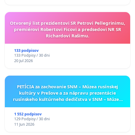
Otvorený list prezidentovi SR Petrovi Pellegrinimu,
premiérovi Robertovi Ficovi a predsedovi NR SR
Richardovi Rašimu.
133 podpisov
133 Podpisy / 30 dni
20 Jul 2026
PETÍCIA za zachovanie SNM – Múzea rusínskej
kultúry v Prešove a za nápravu prezentácie
rusínskeho kultúrneho dedičstva v SNM – Múzeu
ukrajinskej kultúry vo Svidníku
1 552 podpisov
129 Podpisy / 30 dni
11 Jun 2026