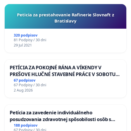
Peticia za prestahovanie Rafinerie Slovnaft z
Bratislavy
320 podpisov
81 Podpisy / 30 dni
29 Jul 2021
PETÍCIA ZA POKOJNÉ RÁNA A VÍKENDY V
PREŠOVE HLUČNÉ STAVEBNÉ PRÁCE V SOBOTU
LEN OD 9.00 DO 13.00 HOD., CEZ PRACOVNÝ
67 podpisov
67 Podpisy / 30 dni
TÝŽDEŇ CIEĽ 8.00 – 18.00 HOD. A PRAVIDELNÁ
2 Aug 2026
KONTROLA STAVBY C-AREA NA
ĎUMBIERSKEJ/MAGU
Petícia za zavedenie individuálneho
posudzovania zdravotnej spôsobilosti osôb s
diabetom 1. a 2. typu pri prijímaní do
188 podpisov
67 Podpisy / 30 dni