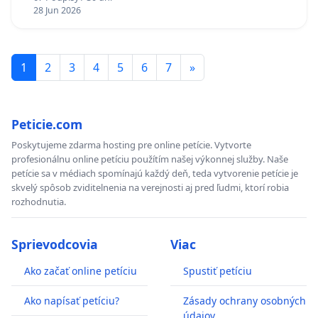
Policajného zboru SR
28 Jun 2026
1
2
3
4
5
6
7
»
Peticie.com
Poskytujeme zdarma hosting pre online petície. Vytvorte
profesionálnu online petíciu použítím našej výkonnej služby. Naše
petície sa v médiach spomínajú každý deň, teda vytvorenie petície je
skvelý spôsob zviditelnenia na verejnosti aj pred ľudmi, ktorí robia
rozhodnutia.
Sprievodcovia
Viac
Ako začať online petíciu
Spustiť petíciu
Ako napísať petíciu?
Zásady ochrany osobných
údajov