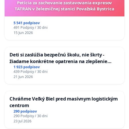
Petícia za zachovanie zastavovania expresov
TATRAN v železničnej stanici Považská Bystrica
5 541 podpisov
491 Podpisy / 30 dni
15 Jun 2026
Deti si zaslúžia bezpečnú školu, nie škrty -
žiadame konkrétne opatrenia na zlepšenie
situácie v školstve
1 923 podpisov
439 Podpisy / 30 dni
21 Jun 2026
Chráňme Veľký Biel pred masívnym logistickým
centrom
290 podpisov
290 Podpisy / 30 dni
23 Jul 2026