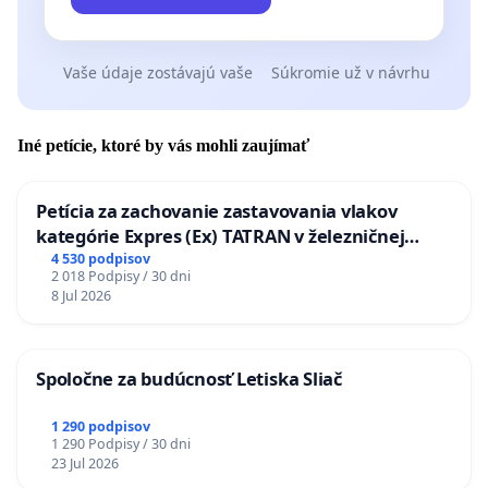
Vaše údaje zostávajú vaše
Súkromie už v návrhu
Iné petície, ktoré by vás mohli zaujímať
Petícia za zachovanie zastavovania vlakov
kategórie Expres (Ex) TATRAN v železničnej
stanici Púchov
4 530 podpisov
2 018 Podpisy / 30 dni
8 Jul 2026
Spoločne za budúcnosť Letiska Sliač
1 290 podpisov
1 290 Podpisy / 30 dni
23 Jul 2026