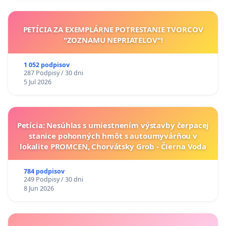
PETÍCIA ZA EXEMPLÁRNE POTRESTANIE TVORCOV
"ZOZNAMU NEPRIATEĽOV"!
1 052 podpisov
287 Podpisy / 30 dni
5 Jul 2026
Petícia: Nesúhlas s umiestnením výstavby čerpacej
stanice pohonných hmôt s autoumyvárňou v
lokalite PROMCEN, Chorvátsky Grob - Čierna Voda
784 podpisov
249 Podpisy / 30 dni
8 Jun 2026