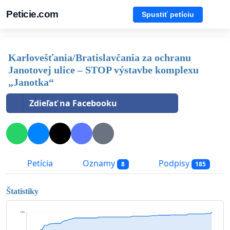
Peticie.com
Spustiť petíciu
Karlovešťania/Bratislavčania za ochranu
Janotovej ulice – STOP výstavbe komplexu
„Janotka“
Zdieľať na Facebooku
Petícia
Oznamy
Podpisy
8
185
Štatistiky
185