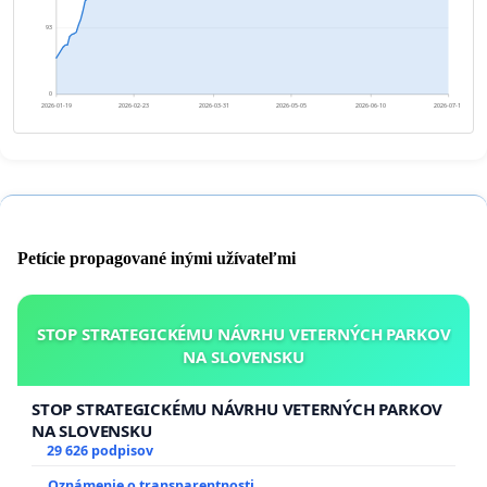
93
0
2026-01-19
2026-02-23
2026-03-31
2026-05-05
2026-06-10
2026-07-15
Petície propagované inými užívateľmi
STOP STRATEGICKÉMU NÁVRHU VETERNÝCH PARKOV
NA SLOVENSKU
STOP STRATEGICKÉMU NÁVRHU VETERNÝCH PARKOV
NA SLOVENSKU
29 626 podpisov
Oznámenie o transparentnosti