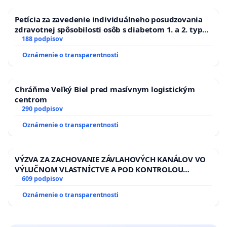
Petícia za zavedenie individuálneho posudzovania
zdravotnej spôsobilosti osôb s diabetom 1. a 2. typu
pri prijímaní do Policajného zboru SR
188 podpisov
Oznámenie o transparentnosti
Chráňme Veľký Biel pred masívnym logistickým
centrom
290 podpisov
Oznámenie o transparentnosti
VÝZVA ZA ZACHOVANIE ZÁVLAHOVÝCH KANÁLOV VO
VÝLUČNOM VLASTNÍCTVE A POD KONTROLOU
SLOVENSKEJ REPUBLIKY & žiadosť na riešenie
609 podpisov
zanedbaného stavu závlahových a odvodňovacích
Oznámenie o transparentnosti
kanálov na Slovensku