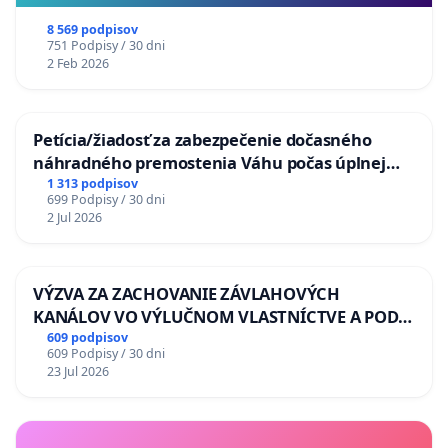
8 569 podpisov
751 Podpisy / 30 dni
2 Feb 2026
Petícia/žiadosť za zabezpečenie dočasného
náhradného premostenia Váhu počas úplnej
uzávery Vážskeho mosta v Komárne
1 313 podpisov
699 Podpisy / 30 dni
2 Jul 2026
VÝZVA ZA ZACHOVANIE ZÁVLAHOVÝCH
KANÁLOV VO VÝLUČNOM VLASTNÍCTVE A POD
KONTROLOU SLOVENSKEJ REPUBLIKY & žiadosť
609 podpisov
609 Podpisy / 30 dni
na riešenie zanedbaného stavu závlahových a
23 Jul 2026
odvodňovacích kanálov na Slovensku