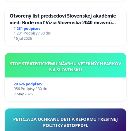
Otvorený list predsedovi Slovenskej akadémie
vied: Bude mať Vízia Slovenska 2040 mravnú
chrbticu?
1 231 podpisov
1 231 Podpisy / 30 dni
16 Jul 2026
STOP STRATEGICKÉMU NÁVRHU VETERNÝCH PARKOV
NA SLOVENSKU
29 626 podpisov
956 Podpisy / 30 dni
7 May 2026
PETÍCIA ZA OCHRANU DETÍ A REFORMU TRESTNEJ
POLITIKY #STOPPDFL