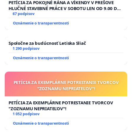
PETÍCIA ZA POKOJNÉ RÁNA A VÍKENDY V PREŠOVE
HLUČNÉ STAVEBNÉ PRÁCE V SOBOTU LEN OD 9.00 DO
13.00 HOD., CEZ PRACOVNÝ TÝŽDEŇ CIEĽ 8.00 – 18.00
67 podpisov
HOD. A PRAVIDELNÁ KONTROLA STAVBY C-AREA NA
Oznámenie o transparentnosti
ĎUMBIERSKEJ/MAGU
Spoločne za budúcnosť Letiska Sliač
1 290 podpisov
Oznámenie o transparentnosti
PETÍCIA ZA EXEMPLÁRNE POTRESTANIE TVORCOV
"ZOZNAMU NEPRIATEĽOV"!
PETÍCIA ZA EXEMPLÁRNE POTRESTANIE TVORCOV
"ZOZNAMU NEPRIATEĽOV"!
1 052 podpisov
Oznámenie o transparentnosti