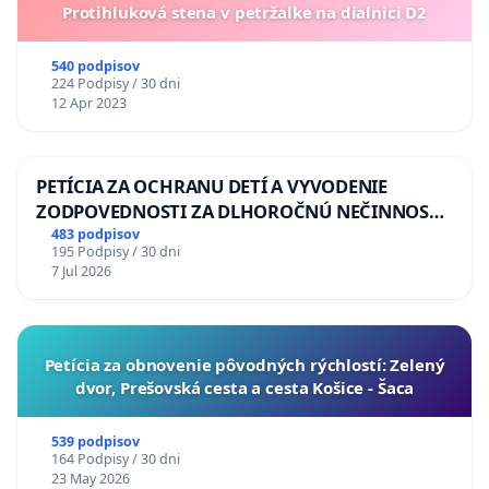
Protihluková stena v petržalke na dialnici D2
540 podpisov
224 Podpisy / 30 dni
12 Apr 2023
PETÍCIA ZA OCHRANU DETÍ A VYVODENIE
ZODPOVEDNOSTI ZA DLHOROČNÚ NEČINNOSŤ
A ZLYHANIE ŠTÁTU
483 podpisov
195 Podpisy / 30 dni
7 Jul 2026
​Petícia za obnovenie pôvodných rýchlostí: Zelený
dvor, Prešovská cesta a cesta Košice - Šaca
539 podpisov
164 Podpisy / 30 dni
23 May 2026