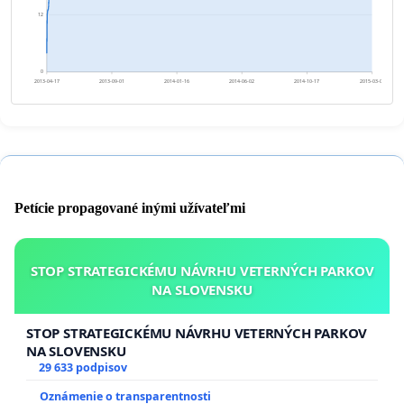
12
0
2013-04-17
2013-09-01
2014-01-16
2014-06-02
2014-10-17
2015-03-03
Petície propagované inými užívateľmi
STOP STRATEGICKÉMU NÁVRHU VETERNÝCH PARKOV
NA SLOVENSKU
STOP STRATEGICKÉMU NÁVRHU VETERNÝCH PARKOV
NA SLOVENSKU
29 633 podpisov
Oznámenie o transparentnosti