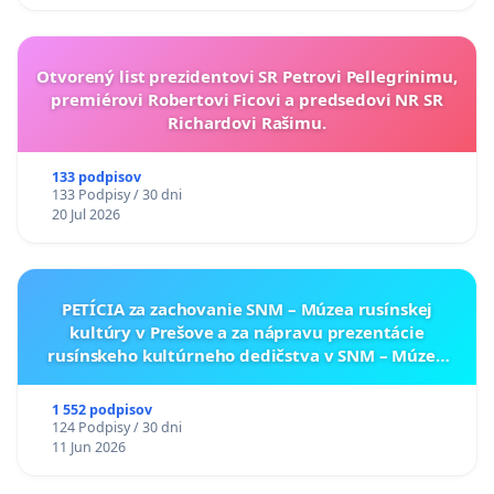
Otvorený list prezidentovi SR Petrovi Pellegrinimu,
premiérovi Robertovi Ficovi a predsedovi NR SR
Richardovi Rašimu.
133 podpisov
133 Podpisy / 30 dni
20 Jul 2026
PETÍCIA za zachovanie SNM – Múzea rusínskej
kultúry v Prešove a za nápravu prezentácie
rusínskeho kultúrneho dedičstva v SNM – Múzeu
ukrajinskej kultúry vo Svidníku
1 552 podpisov
124 Podpisy / 30 dni
11 Jun 2026