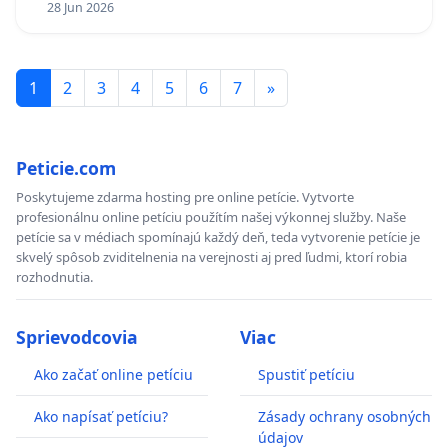
28 Jun 2026
1
2
3
4
5
6
7
»
Peticie.com
Poskytujeme zdarma hosting pre online petície. Vytvorte
profesionálnu online petíciu použítím našej výkonnej služby. Naše
petície sa v médiach spomínajú každý deň, teda vytvorenie petície je
skvelý spôsob zviditelnenia na verejnosti aj pred ľudmi, ktorí robia
rozhodnutia.
Sprievodcovia
Viac
Ako začať online petíciu
Spustiť petíciu
Ako napísať petíciu?
Zásady ochrany osobných
údajov