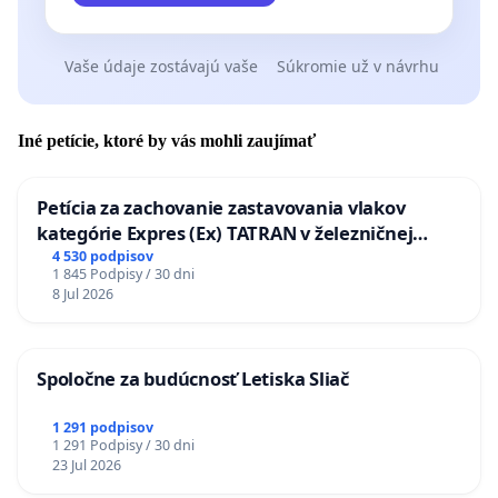
Vaše údaje zostávajú vaše
Súkromie už v návrhu
Iné petície, ktoré by vás mohli zaujímať
Petícia za zachovanie zastavovania vlakov
kategórie Expres (Ex) TATRAN v železničnej
stanici Púchov
4 530 podpisov
1 845 Podpisy / 30 dni
8 Jul 2026
Spoločne za budúcnosť Letiska Sliač
1 291 podpisov
1 291 Podpisy / 30 dni
23 Jul 2026