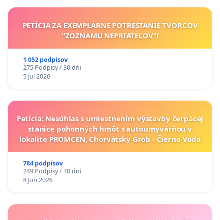
PETÍCIA ZA EXEMPLÁRNE POTRESTANIE TVORCOV
"ZOZNAMU NEPRIATEĽOV"!
1 052 podpisov
275 Podpisy / 30 dni
5 Jul 2026
Petícia: Nesúhlas s umiestnením výstavby čerpacej
stanice pohonných hmôt s autoumyvárňou v
lokalite PROMCEN, Chorvátsky Grob - Čierna Voda
784 podpisov
249 Podpisy / 30 dni
8 Jun 2026