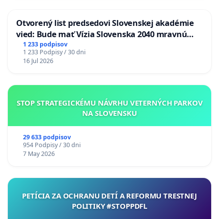
Otvorený list predsedovi Slovenskej akadémie
vied: Bude mať Vízia Slovenska 2040 mravnú
chrbticu?
1 233 podpisov
1 233 Podpisy / 30 dni
16 Jul 2026
STOP STRATEGICKÉMU NÁVRHU VETERNÝCH PARKOV
NA SLOVENSKU
29 633 podpisov
954 Podpisy / 30 dni
7 May 2026
PETÍCIA ZA OCHRANU DETÍ A REFORMU TRESTNEJ
POLITIKY #STOPPDFL