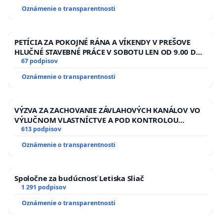
Oznámenie o transparentnosti
PETÍCIA ZA POKOJNÉ RÁNA A VÍKENDY V PREŠOVE
HLUČNÉ STAVEBNÉ PRÁCE V SOBOTU LEN OD 9.00 DO
13.00 HOD., CEZ PRACOVNÝ TÝŽDEŇ CIEĽ 8.00 – 18.00
67 podpisov
HOD. A PRAVIDELNÁ KONTROLA STAVBY C-AREA NA
Oznámenie o transparentnosti
ĎUMBIERSKEJ/MAGU
VÝZVA ZA ZACHOVANIE ZÁVLAHOVÝCH KANÁLOV VO
VÝLUČNOM VLASTNÍCTVE A POD KONTROLOU
SLOVENSKEJ REPUBLIKY & žiadosť na riešenie
613 podpisov
zanedbaného stavu závlahových a odvodňovacích
Oznámenie o transparentnosti
kanálov na Slovensku
Spoločne za budúcnosť Letiska Sliač
1 291 podpisov
Oznámenie o transparentnosti