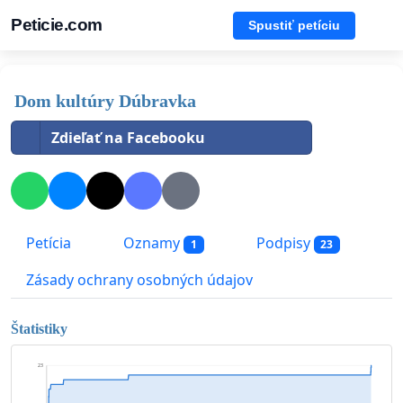
Peticie.com
Spustiť petíciu
Dom kultúry Dúbravka
Zdieľať na Facebooku
Petícia
Oznamy
Podpisy
1
23
Zásady ochrany osobných údajov
Štatistiky
23