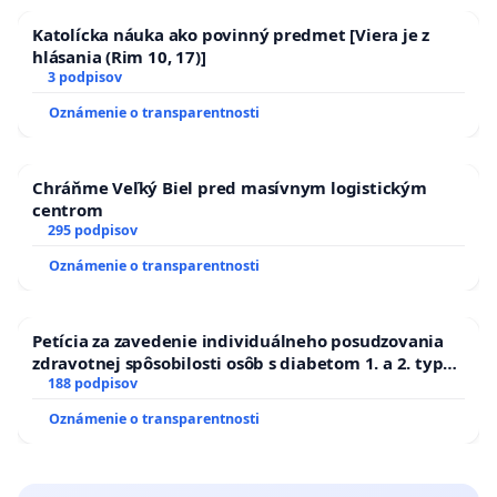
Katolícka náuka ako povinný predmet [Viera je z
hlásania (Rim 10, 17)]
3 podpisov
Oznámenie o transparentnosti
Chráňme Veľký Biel pred masívnym logistickým
centrom
295 podpisov
Oznámenie o transparentnosti
Petícia za zavedenie individuálneho posudzovania
zdravotnej spôsobilosti osôb s diabetom 1. a 2. typu
pri prijímaní do Policajného zboru SR
188 podpisov
Oznámenie o transparentnosti