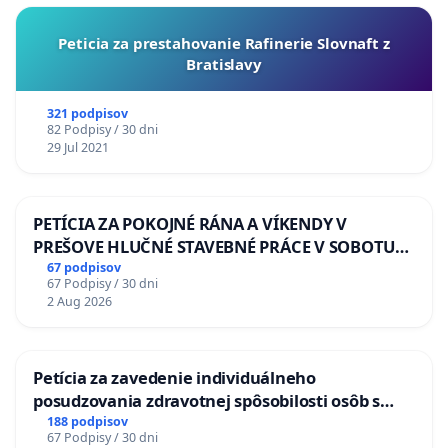
Peticia za prestahovanie Rafinerie Slovnaft z
Bratislavy
321 podpisov
82 Podpisy / 30 dni
29 Jul 2021
PETÍCIA ZA POKOJNÉ RÁNA A VÍKENDY V
PREŠOVE HLUČNÉ STAVEBNÉ PRÁCE V SOBOTU
LEN OD 9.00 DO 13.00 HOD., CEZ PRACOVNÝ
67 podpisov
67 Podpisy / 30 dni
TÝŽDEŇ CIEĽ 8.00 – 18.00 HOD. A PRAVIDELNÁ
2 Aug 2026
KONTROLA STAVBY C-AREA NA
ĎUMBIERSKEJ/MAGU
Petícia za zavedenie individuálneho
posudzovania zdravotnej spôsobilosti osôb s
diabetom 1. a 2. typu pri prijímaní do
188 podpisov
67 Podpisy / 30 dni
Policajného zboru SR