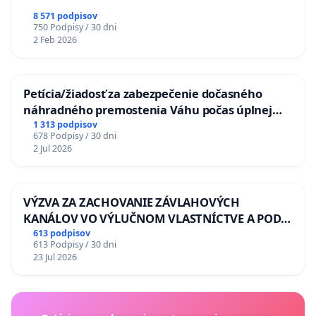
8 571 podpisov
750 Podpisy / 30 dni
2 Feb 2026
Petícia/žiadosť za zabezpečenie dočasného
náhradného premostenia Váhu počas úplnej
uzávery Vážskeho mosta v Komárne
1 313 podpisov
678 Podpisy / 30 dni
2 Jul 2026
VÝZVA ZA ZACHOVANIE ZÁVLAHOVÝCH
KANÁLOV VO VÝLUČNOM VLASTNÍCTVE A POD
KONTROLOU SLOVENSKEJ REPUBLIKY & žiadosť
613 podpisov
613 Podpisy / 30 dni
na riešenie zanedbaného stavu závlahových a
23 Jul 2026
odvodňovacích kanálov na Slovensku