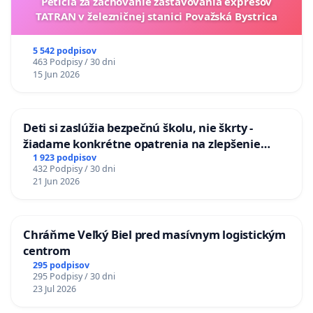
Petícia za zachovanie zastavovania expresov
TATRAN v železničnej stanici Považská Bystrica
5 542 podpisov
463 Podpisy / 30 dni
15 Jun 2026
Deti si zaslúžia bezpečnú školu, nie škrty -
žiadame konkrétne opatrenia na zlepšenie
situácie v školstve
1 923 podpisov
432 Podpisy / 30 dni
21 Jun 2026
Chráňme Veľký Biel pred masívnym logistickým
centrom
295 podpisov
295 Podpisy / 30 dni
23 Jul 2026