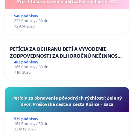
Protihluková stena v petržalke na dialnici D2
540 podpisov
223 Podpisy / 30 dni
12 Apr 2023
PETÍCIA ZA OCHRANU DETÍ A VYVODENIE
ZODPOVEDNOSTI ZA DLHOROČNÚ NEČINNOSŤ
A ZLYHANIE ŠTÁTU
483 podpisov
185 Podpisy / 30 dni
7 Jul 2026
​Petícia za obnovenie pôvodných rýchlostí: Zelený
dvor, Prešovská cesta a cesta Košice - Šaca
539 podpisov
164 Podpisy / 30 dni
23 May 2026